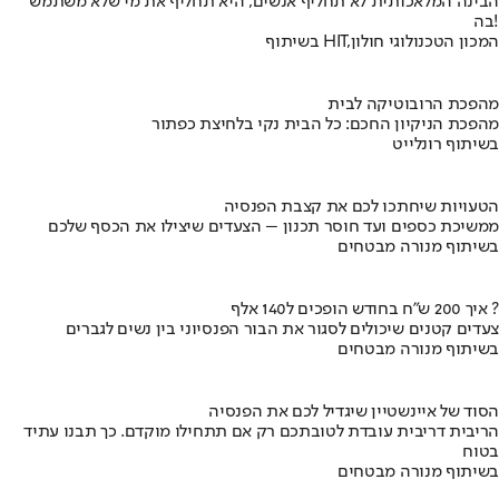
הבינה המלאכותית לא תחליף אנשים, היא תחליף את מי שלא משתמש
בה!
בשיתוף HIT,המכון הטכנולוגי חולון
מהפכת הרובוטיקה לבית
מהפכת הניקיון החכם: כל הבית נקי בלחיצת כפתור
בשיתוף רונלייט
הטעויות שיחתכו לכם את קצבת הפנסיה
ממשיכת כספים ועד חוסר תכנון – הצעדים שיצילו את הכסף שלכם
בשיתוף מנורה מבטחים
איך 200 ש"ח בחודש הופכים ל140 אלף ?
צעדים קטנים שיכולים לסגור את הבור הפנסיוני בין נשים לגברים
בשיתוף מנורה מבטחים
הסוד של איינשטיין שיגדיל לכם את הפנסיה
הריבית דריבית עובדת לטובתכם רק אם תתחילו מוקדם. כך תבנו עתיד
בטוח
בשיתוף מנורה מבטחים