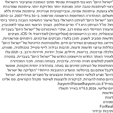
"ישראל היום" הוא גוף תקשורת שנוסד מתוך האמונה שהציבור הישראלי
ראוי לעיתונות טובה יותר, מאוזנת יותר ומדויקת יותר. עיתונות שמדברת
ולא צועקת. עיתונות אמינה, אובייקטיבית ועניינית. עיתונות אחרת וללא
תשלום. המהדורה המודפסת הראשונה פורסמה ב-30 ביולי 2007, וב-2010
הפך "ישראל היום" לעיתון הישראלי בעל שיעור החשיפה הגבוה ביותר בימי
חול. מו"ל העיתון היא ד"ר מרים אדלסון. העורך הראשי הוא עמר לחמנוביץ,
והעורך המייסד הוא עמוס רגב. אתרי האינטרנט של "ישראל היום" בעברית
ובאנגלית, כמו כן היישומונים (אפליקציות) לאנדרואיד ול-iOS, מציגים
חדשות מסביב לשעון, תוכן בלעדי, מבזקים ועדכונים, ניתוחים ופרשנויות,
וידיאו, פודקאסטים ושידורים חיים. פלטפורמות הדיגיטל של "ישראל היום"
כוללות ערוצי חדשות ודעות, תרבות ובידור, לייף סטייל, טכנולוגיה, ספורט,
כלכלה וצרכנות, בריאות, חיילים, אוכל, יהדות, תיירות ורכב. ב-2021 עלו
לאוויר האתר החדש והיישומון החדש של "ישראל היום" בעברית, במטרה
לספק לגולשים חוויה מהירה, עדכנית, בטוחה ונוחה. תכני המהדורה
המודפסת של העיתון זמינים גם באתר, במהדורה יומית מקוונת, ואפשר
לקבל אותם גם בניוזלטר. מועדון ההטבות הייחודי "הקליקה של ישראל
היום" מציע לגולשי האתר הנחות ומבצעים על מוצרים ושירותים. ישראל
היום פתוח להערות, לביקורת ולהצעות לשיפור מקהל הקוראים. פנו אלינו
במייל hayom@israelhayom.co.il.
יום שלישי, 5.5.2026
י"ח באייר תשפ"ו
חדשות
דעות
ספורט
ForReal
תרבות ובידור