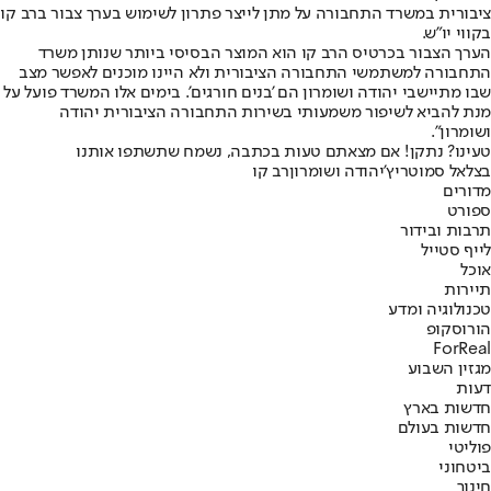
ציבורית במשרד התחבורה על מתן לייצר פתרון לשימוש בערך צבור ברב קו
בקווי יו"ש.
הערך הצבור בכרטיס הרב קו הוא המוצר הבסיסי ביותר שנותן משרד
התחבורה למשתמשי התחבורה הציבורית ולא היינו מוכנים לאפשר מצב
שבו מתיישבי יהודה ושומרון הם 'בנים חורגים'. בימים אלו המשרד פועל על
מנת להביא לשיפור משמעותי בשירות התחבורה הציבורית יהודה
ושומרון".
טעינו? נתקן! אם מצאתם טעות בכתבה, נשמח שתשתפו אותנו
בצלאל סמוטריץ'
יהודה ושומרון
רב קו
מדורים
ספורט
תרבות ובידור
לייף סטייל
אוכל
תיירות
טכנולוגיה ומדע
הורוסקופ
ForReal
מגזין השבוע
דעות
חדשות בארץ
חדשות בעולם
פוליטי
ביטחוני
חינוך