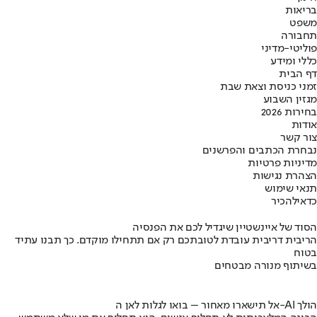
בריאות
משפט
תחבורה
פוליטי-מדיני
כללי ומידע
דף הבית
זמני כניסת וצאת שבת
מגזין השבוע
בחירות 2026
אודות
צור קשר
נבחרת הכתבים והפרשנים
מדיניות פרטיות
הצהרת נגישות
תנאי שימוש
כדאי
להכיר
הסוד של איינשטיין שיגדיל לכם את הפנסיה
הריבית דריבית עובדת לטובתכם רק אם תתחילו מוקדם. כך תבנו עתיד
בטוח
בשיתוף מנורה מבטחים
אל תישארו מאחור – בואו לגלות לאן ה-AI הולך