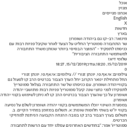
אוכל
מגזין
אנחנו מגייסים
English
X
חדשות
בארץ
מינואר: רב-קו גם ביהודה ושומרון
שר התחבורה סמוטריץ' החליט על הצעד לאחר שקיבל פניות רבות עם
כניסתו לתפקיד • "המוצר הבסיסי ביותר שנותן משרד התחבורה
למשתמשי התחבורה הציבורית"
שלומי דיאז
15/12/2019, 18:20
,עודכן
15/12/2019, 18:27
0
צילומים: אי.אף.פי, יונתן זגורי // צילומים: אי.אף.פי, יונתן זגורי
החל מתחילת ינואר הקרוב יחל הערך הצבור בכרטיס הרב קו לפעול גם
בקווי
יהודה ושומרון
. עם כניסתו של שר התחבורה בצלאל סמוטריץ'
לתפקידו לפני כחצי שנה קיבל סמוטריץ' פניות רבות מתושבי יהודה
ושומרון על כך שהערך הצבור בכרטיס הרב קו לא ניתן לשימוש בקווי יהודה
ושומרון.
במסגרת השינוי יוכלו המשתמשים בקווי יהודה ושומרון לשלם על נסיעה
בקווי יו"ש בשתי חלופות שונות: א. תשלום במזומן במחיר הקיים. ב.
תשלום בערך הצבור ברב קו בגובה ההנחה הקבועה הניתנת למחזיקי
הכרטיס.
סמוטריץ' אמר: "בחודשים האחרונים עמלנו יחד עם הרשות לתחבורה