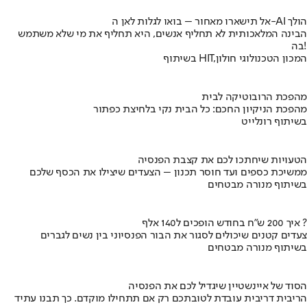
אל תישארו מאחור – בואו לגלות לאן ה-AI הולך
הבינה המלאכותית לא תחליף אנשים, היא תחליף את מי שלא משתמש
בה!
בשיתוף HIT,המכון הטכנולוגי חולון
מהפכת הרובוטיקה לבית
מהפכת הניקיון החכם: כל הבית נקי בלחיצת כפתור
בשיתוף רונלייט
הטעויות שיחתכו לכם את קצבת הפנסיה
ממשיכת כספים ועד חוסר תכנון – הצעדים שיצילו את הכסף שלכם
בשיתוף מנורה מבטחים
איך 200 ש"ח בחודש הופכים ל140 אלף ?
צעדים קטנים שיכולים לסגור את הבור הפנסיוני בין נשים לגברים
בשיתוף מנורה מבטחים
הסוד של איינשטיין שיגדיל לכם את הפנסיה
הריבית דריבית עובדת לטובתכם רק אם תתחילו מוקדם. כך תבנו עתיד