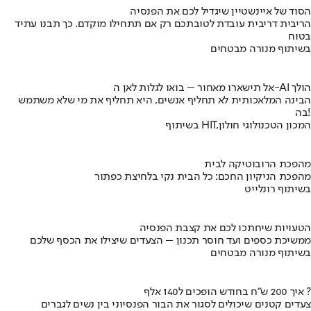
הסוד של איינשטיין שיגדיל לכם את הפנסיה
הריבית דריבית עובדת לטובתכם רק אם תתחילו מוקדם. כך תבנו עתיד
בטוח
בשיתוף מנורה מבטחים
אל תישארו מאחור – בואו לגלות לאן ה-AI הולך
הבינה המלאכותית לא תחליף אנשים, היא תחליף את מי שלא משתמש
בה!
בשיתוף HIT,המכון הטכנולוגי חולון
מהפכת הרובוטיקה לבית
מהפכת הניקיון החכם: כל הבית נקי בלחיצת כפתור
בשיתוף רונלייט
הטעויות שיחתכו לכם את קצבת הפנסיה
ממשיכת כספים ועד חוסר תכנון – הצעדים שיצילו את הכסף שלכם
בשיתוף מנורה מבטחים
איך 200 ש"ח בחודש הופכים ל140 אלף ?
צעדים קטנים שיכולים לסגור את הבור הפנסיוני בין נשים לגברים