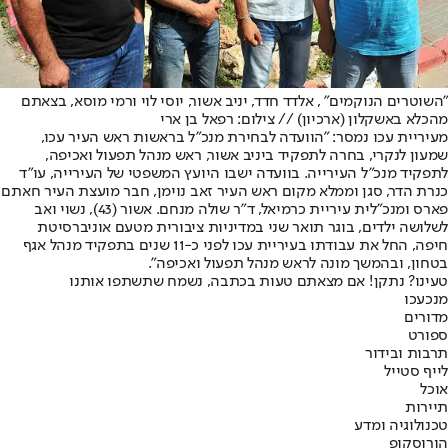
"השוטרים הנוקמים" , אלדד חדד, יניב אשור, יוסי לוי ורמי מוסא, בצאתם
מהכלא באשקלון (ארכיון) // צילום: רפאל בן אר
י
מעיריית עכו נמסר: "הוועדה לבחירת מנכ״ל בראשות ראש העיר עכו,
שמעון לנקרי, בחרה לתפקיד ביניב אשור, ראש מנהל תפעול ואכיפה,
לתפקיד מנכ"ל העירייה. בוועדה ישבו היועץ המשפטי של העירייה, עו״ד
כנרת הדר, סגן וממלא מקום ראש העיר זאב נוימן, חבר מועצת העיר חאתם
פארס ומנכ״לית עיריית כרמיאל, ד״ר שולה מנחם. אשור (43), נשוי ואב
לשלושה ילדים, בוגר תואר שני במדיניות ציבורית מטעם אוניברסיטת
חיפה, החל את עבודתו בעיריית עכו לפני כ-11 שנים בתפקיד מנהל אגף
בטחון, ובהמשך מונה לראש מנהל תפעול ואכיפה".
טעינו? נתקן! אם מצאתם טעות בכתבה, נשמח שתשתפו אותנו
מנכ
עכו
מדורים
ספורט
תרבות ובידור
לייף סטייל
אוכל
תיירות
טכנולוגיה ומדע
הורוסקופ