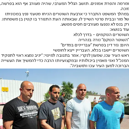
ומרמה והפרת אמונים. תושב הגליל המערבי, שהיה מעורב אף הוא בפרשה,
זוכה.
במהלך המשפט התברר כי ארבעת השוטרים הניחו מטעני נפץ במכוניתו
של מור ובבית פרטי השייך לו, שבאותה העת התגורר בו קטין בן משפחתו.
רק בנס לא נפגעו מעורבים חפים מפשע.
עוד בנושא:
השוטרים הנוקמים - בדרך לכלא
"השוטר הנוקם" נורה בנהריה
היום: גזר דין בפרשת "עבריינים במדים"
השוטרים יישבו בכלא, העבריין ייצא לחופשי
ראש העיר עכו, שמעון לנקרי, אמר בתגובה למינוי: ״יניב נמצא ראוי לתפקיד
המנכ״ל ואני מאמין ביכולותיו ובמקצועיותו הרבה כדי להמשיך את העשייה
הברוכה למען העיר עכו ותושביה״.