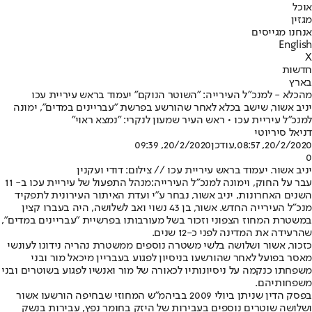
אוכל
מגזין
אנחנו מגייסים
English
X
חדשות
בארץ
מהכלא - למנכ"ל העירייה: "השוטר הנוקם" יעמוד בראש עיריית עכו
יניב אשור, שישב בכלא לאחר שהורשע בפרשת "עבריינים במדים", ימונה
למנכ"ל עיריית עכו • ראש העיר שמעון לנקרי: "נמצא ראוי"
דניאל סיריוטי
20/2/2020, 08:57
,עודכן
20/2/2020, 09:39
0
יניב אשור. יעמוד בראש עיריית עכו // צילום: דודי ועקנין
עבר על החוק, וימונה למנכ"ל העירייה:
מנהל התפעול של עיריית עכו ב- 11
השנים האחרונות, יניב אשור, נבחר ע״י ועדת האיתור העירונית לתפקיד
מנכ״ל העירייה החדש. אשור, בן 43 נשוי ואב לשלושה, היה בעברו קצין
במשטרת המחוז הצפוני וזכור בשל מעורבותו בפרשיית ״עבריינים במדים",
שהרעידה את המדינה לפני כ-12 שנים.
כזכור, אשור ושלושה בלשי משטרה נוספים ממשטרת נהריה נידונו לעונשי
מאסר בפועל לאחר שהורשעו בניסיון לפגוע בעבריין מיכאל מור ובני
משפחתו כנקמה על ניסיונותיו לכאורה של מור ואנשיו לפגוע בשוטרים ובני
משפחותיהם.
בפסק הדין שניתן ביולי 2009 בביהמ"ש המחוזי שבחיפה הורשעו אשור
ושלושה שוטרים נוספים בעבירות של היזק בחומר נפץ, עבירות בנשק