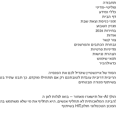
תחבורה
פוליטי-מדיני
כללי ומידע
דף הבית
זמני כניסת וצאת שבת
מגזין השבוע
בחירות 2026
אודות
צור קשר
נבחרת הכתבים והפרשנים
מדיניות פרטיות
הצהרת נגישות
תנאי שימוש
כדאי
להכיר
הסוד של איינשטיין שיגדיל לכם את הפנסיה
הריבית דריבית עובדת לטובתכם רק אם תתחילו מוקדם. כך תבנו עתיד בט
בשיתוף מנורה מבטחים
אל תישארו מאחור – בואו לגלות לאן ה-AI הולך
הבינה המלאכותית לא תחליף אנשים, היא תחליף את מי שלא משתמש בה!
בשיתוף HIT,המכון הטכנולוגי חולון