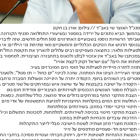
מנכ"ל האוצר שי באב"ד // צילום: אורן בן חקון
שביתר הרשויות נוספו בשבועיים האחרונים 500 חולים חדשים, שזה לדברי באב"ד ממוצע של פחות משני חולים ברשות.
בנוסף הדגיש את הנזקים הכלכליים והמשקיים מאי פתיחת גני הילדים: אי
לפעילות מלאה; כתוצאה מעסיקים רבים עלולים להאריך את תקופת החל"ת ש
במכתבו של באב"ד אין אזכור לבלגן ולכאוס בתחבורה הציבורית, למחסור באלפי אוטובוסים, למחסור של 3,000 נהגי אוטובוסים - ומשכך הורי
יפתחו את הים? "עם ישראל זקוק לקצת אוויר"
תווה לחזרה מיידית לפעילות של חופי הים המוכרזים בעיר.
נציגי העירייה הציגו את המתווה, שזכה לכינוי "ים כחול – תו סגול", ו
מטרים בין השוהים בחוף, הקפדה יתרה על היגיינה ופעולות הסברה נרחבות
• הקפדה על ישיבה בקבוצות של עד שישה איש ובמרחקים של שני מטרים ב
• הגבלת מספר האנשים הנכנסים לשירותים הציבוריים ומדידת חום גופ
• הצבת מתקני החוף במרחקים גדולים אחד מהשני, כולל שולחנות, כסאות,
• החלשת זרם המים במקלחות החיצוניות למניעת התפשטות של אדי מים
• חיטוי וניקוי יסודי במזנון, בשירותים ובמלתחות
• הצבת מתקני חיטוי בכניסה לשירותים, למלתחות, למכונות התשלום וכיו"
• הדרכות עובדים והנחיות לפעילות במזנון
• הזמנת מוצרי מזון ושתיה לשטח הישיבה מבלי לייצר התקהלות
• תפריטים חד-פעמיים מודפסים על נייר
• הנגשת ההנחיות לשטיפת ידיים, ריחוק חברתי ועטיית מסיכה ברחבי החו