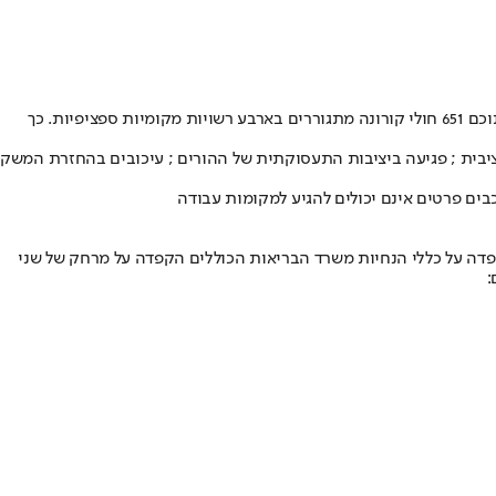
בהמשך הביא נתונים על ירידה במספר ובשיעורי התחלואה מנגיף הקורונה, מהם עולה, בשבועיים האחרונים נוספו 1,115 חולי קורונה חדשים כאשר מתוכם 651 חולי קורונה מתגוררים בארבע רשויות מקומיות ספציפיות. כך
ציבית ; פגיעה ביציבות התעסוקתית של ההורים ; עיכובים בהחזרת המשק
הקפדה על כללי הנחיות משרד הבריאות הכוללים הקפדה על מרחק של שני
: