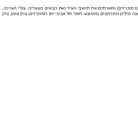
ליה בצפון עד גבול בת-ים בדרום (כ-13 חופים באורך של 13.5 ק"מ, מתוכם כשני ק"מ חופים מוכרזים) ומשרתים את תושבי העיר ואת הבאים בשעריה. עפ"י הערכה,
25, נופשים בימי חול. סה"כ בעונת הרחצה נופשים כתשעה מיליון מתרחצים בממוצע. חופי תל אביב-יפו המוכרזים: צוק צפון, צוק