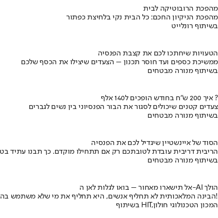
מהפכת הרובוטיקה לבית
מהפכת הניקיון החכם: כל הבית נקי בלחיצת כפתור
בשיתוף רונלייט
הטעויות שיחתכו לכם את קצבת הפנסיה
ממשיכת כספים ועד חוסר תכנון – הצעדים שיצילו את הכסף שלכם
בשיתוף מנורה מבטחים
איך 200 ש"ח בחודש הופכים ל140 אלף ?
צעדים קטנים שיכולים לסגור את הבור הפנסיוני בין נשים לגברים
בשיתוף מנורה מבטחים
הסוד של איינשטיין שיגדיל לכם את הפנסיה
הריבית דריבית עובדת לטובתכם רק אם תתחילו מוקדם. כך תבנו עתיד בט
בשיתוף מנורה מבטחים
אל תישארו מאחור – בואו לגלות לאן ה-AI הולך
הבינה המלאכותית לא תחליף אנשים, היא תחליף את מי שלא משתמש בה!
בשיתוף HIT,המכון הטכנולוגי חולון