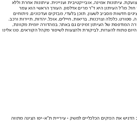
ועקת. עיתונות אמינה, אובייקטיבית ועניינית. עיתונות אחרת וללא
עור החשיפה הגבוה ביותר בימי חול. מו"ל העיתון היא ד"ר מרים אדלסון. העורך הראשי הוא עמר
 והעורך המייסד הוא עמוס רגב. אתרי האינטרנט של "ישראל היום" בעברית ובאנגלית, כמו כן היישומונים (אפליקציות) לאנדרואיד ול-iOS, מציגים חדשות מסביב לשעון, תוכן בלעדי, מבזקים ועדכונים, ניתוחים
, ספורט, כלכלה וצרכנות, בריאות, חיילים, אוכל, יהדות, תיירות ורכב.
דורה המודפסת של העיתון זמינים גם באתר, במהדורה יומית מקוונת,
היום פתוח להערות, לביקורת ולהצעות לשיפור מקהל הקוראים. פנו אלינו
הדגיש את הנזקים הכלכליים למשק • עיריית ת"א-יפו הציגה מתווה