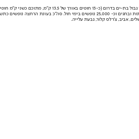
על פי נתוני העירייה, חופי תל אביב-יפו משתרעים מגבול הרצ
מספר הנופשים בחופי תל אביב-יפו הינו כ-150,000 נופשים בממוצע בשבתות ובחגים וכ- 000
לים, אביב, צ'רלס קלור, גבעת עלייה.