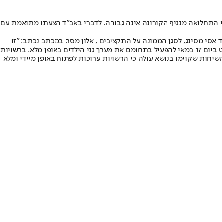
 התחלואה מנגיף הקורונה אינה גבוהה
. לדברי באב"ד הצעתו מתואמת עם
אסי מסינג, לסגן הממונה על התקציבים , אלון מסר. במכתב נכתב: "זו
הצעתנו לממשלה שתיקבע כי גני הילדים ייפתחו במלואם עד יום שלישי 13 במאי בשני כללים: כלל תחלואה רשותי אשר רשויות שיעמדו בו יוכלו להחליט ביום 17 במאי להפעיל בתחומם את מערך גני הילדים באופן מלא. ברשויות
יחות שקוימו בנושא עולה כי הרשויות ערוכות לפתוח באופן מיידי ומלא