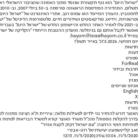
"ישראל היום" הוא גוף תקשורת שנוסד מתוך האמונה שהציבור הישראלי ראוי 
ת
ופרשנויות, וידיאו, פודקאסטים ושידורים חיים. פלטפורמות הדיגיטל של "ישרא
ב-2021 עלו לאוויר האתר החדש והיישומון החדש של "ישראל היום" בע
ואפשר לקבל אותם גם בניוזלטר. מועדון ההטבות הייחודי "הקליקה של ישרא
במייל hayom@israelhayom.co.il.
יום חמישי, 7.5.2026
כ' באייר תשפ"ו
חדשות
דעות
ספורט
ForReal
תרבות ובידור
אוכל
מגזין
אנחנו מגייסים
English
X
חדשות
בארץ
האוצר דורש להחזיר גני ילדים לפעילות מלאה; עיריית ת"א הציגה מתווה ל
בדרך להקלות נוספות? מנכ"ל משרד האוצר קורא למשרד הבריאות לפתוח את
לפתיחת חופי הרחצה: "עם ישראל זקוק לקצת אוויר"
זאב קליין
שמעון יעיש
דניאל רוט-אבנרי
11/5/2020, 10:06
,עודכן
11/5/2020, 12:13