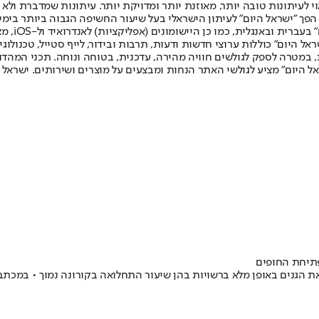
לעיתונות טובה יותר, מאוזנת יותר ומדויקת יותר. עיתונות שמדברת ולא צ
שלום. המהדורה המודפסת הראשונה פורסמה ב-30 ביולי 2007, וב-2010 הפך "ישראל היום" לעיתון הישראלי בעל שי
לחמנוביץ,
ל היום" כוללות ערוצי חדשות ודעות, תרבות ובידור, לייף סטייל, טכנולוגיה
ברית, במטרה לספק לגולשים חוויה מהירה, עדכנית, בטוחה ונוחה. תכני המה
ל היום" מציע לגולשי האתר הנחות ומבצעים על מוצרים ושירותים. ישראל 
פתיחת החופים
 הגנים באופן מלא ברשויות בהן שיעור התחלואה בקורונה נמוך • במכתב 