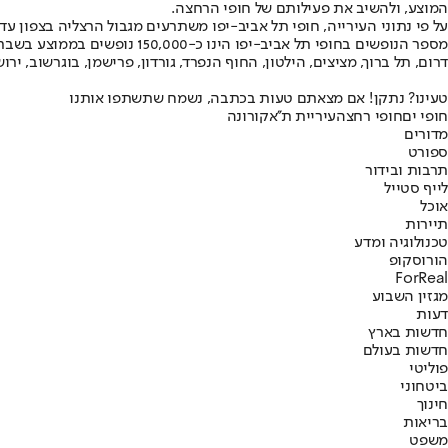
המוצע, ולהשיב את פעילותם של חופי הרחצה.
דרום, תל ברוך, מציצים, הילטון, החוף הנפרד, גורדון, פרישמן, בוגרשוב, ירוש
טעינו? נתקן! אם מצאתם טעות בכתבה, נשמח שתשתפו אותנו
חופי ים
חופי רחצה
עיריית ת''א
קורונה
מדורים
ספורט
תרבות ובידור
לייף סטייל
אוכל
תיירות
טכנולוגיה ומדע
הורוסקופ
ForReal
מגזין השבוע
דעות
חדשות בארץ
חדשות בעולם
פוליטי
ביטחוני
חינוך
בריאות
משפט