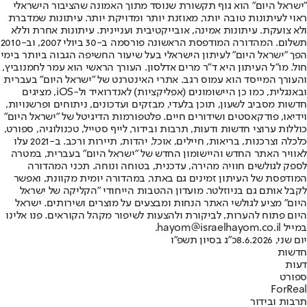
"ישראל היום" הוא גוף תקשורת שנוסד מתוך האמונה שהציבור הישראלי
ראוי לעיתונות טובה יותר, מאוזנת יותר ומדויקת יותר. עיתונות שמדברת
ולא צועקת. עיתונות אמינה, אובייקטיבית ועניינית. עיתונות אחרת וללא
תשלום. המהדורה המודפסת הראשונה פורסמה ב-30 ביולי 2007, וב-2010
הפך "ישראל היום" לעיתון הישראלי בעל שיעור החשיפה הגבוה ביותר בימי
חול. מו"ל העיתון היא ד"ר מרים אדלסון. העורך הראשי הוא עמר לחמנוביץ,
והעורך המייסד הוא עמוס רגב. אתרי האינטרנט של "ישראל היום" בעברית
ובאנגלית, כמו כן היישומונים (אפליקציות) לאנדרואיד ול-iOS, מציגים
חדשות מסביב לשעון, תוכן בלעדי, מבזקים ועדכונים, ניתוחים ופרשנויות,
וידיאו, פודקאסטים ושידורים חיים. פלטפורמות הדיגיטל של "ישראל היום"
כוללות ערוצי חדשות ודעות, תרבות ובידור, לייף סטייל, טכנולוגיה, ספורט,
כלכלה וצרכנות, בריאות, חיילים, אוכל, יהדות, תיירות ורכב. ב-2021 עלו
לאוויר האתר החדש והיישומון החדש של "ישראל היום" בעברית, במטרה
לספק לגולשים חוויה מהירה, עדכנית, בטוחה ונוחה. תכני המהדורה
המודפסת של העיתון זמינים גם באתר, במהדורה יומית מקוונת, ואפשר
לקבל אותם גם בניוזלטר. מועדון ההטבות הייחודי "הקליקה של ישראל
היום" מציע לגולשי האתר הנחות ומבצעים על מוצרים ושירותים. ישראל
היום פתוח להערות, לביקורת ולהצעות לשיפור מקהל הקוראים. פנו אלינו
במייל hayom@israelhayom.co.il.
יום שני, 8.6.2026
כ"ג בסיון תשפ"ו
חדשות
דעות
ספורט
ForReal
תרבות ובידור