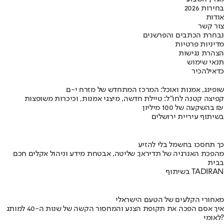
בחירות 2026
אודות
צור קשר
נבחרת הכתבים והפרשנים
מדיניות פרטיות
הצהרת נגישות
תנאי שימוש
כדאי
להכיר
שופינג, אמנות ואוכל: המרכז המתחדש של מזרח י-ם
קפיצה קטנה לחו"ל: טיילת חדשה, מיצגי אמנות, וכיכרות משופצות
בהשקעה של 100 מיליון ₪
בשיתוף עיריית ירושלים
כך תחסכו בחשמל בלי להזיע
מהפכת האנרגיה של תדיראן: שליטה, אבטחת מידע וניהול אקלים חכם
בבית
בשיתוף TADIRAN
מאחורי הקלעים של הטעם הישראלי
איך אסם הפכה את תקופת הצנע והמחסור הקשה של שנות ה-40 למותג
לאומי?