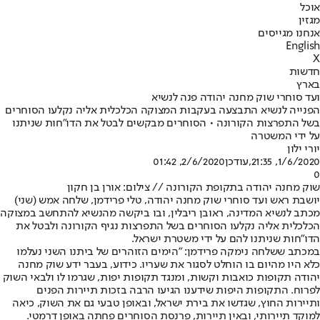
אוכל
מגזין
אנחנו מגייסים
English
X
חדשות
בארץ
ועד סוחרי שוק מחנה יהודה פנה לנשיא
הפנייה לנשיא התבצעה בעקבות המצוקה הכלכלית אליה נקלעו הסוחרים
בשל התפרצות הקורונה • הסוחרים מבקשים לבטל את הדו"חות שניתנו
על ידי המשטרה
יורי ילון
1/6/2020, 21:35
,עודכן
2/6/2020, 01:42
0
שוק מחנה יהודה בתקופת הקורונה // צילום: אורן בן חקון
יושבת ראש ועד סוחרי שוק מחנה יהודה, טלי פרידמן, שלחה אמש (שני)
מכתב לנשיא המדינה, ראובן ריבלין, ובו ביקשה מהנשיא להתחשב במצוקה
הכלכלית אליה נקלעו הסוחרים בשל התפרצות נגיף הקורונה ולבטל את
הדו"חות שניתנו להם על ידי משטרת ישראל.
במכתב ששלחה נימקה פרידמן: "הימים הזוהרים של ביתנו השני נעלמו
כלא היו מהיום בו הוחלט לסגור את שעריו. כידוע, בעבר ידע שוק מחנה
יהודה תקופות כואבות וקשות, ומנגד תקופות יפות, שגרמו לו ולבאי השוק
לפרוח. התקופות היפות שידענו הגיעו הרבה בזכות תיירות הפנים
ותיירות החוץ, שגדשו את בירת ישראל, ובאופן טבעי גם את השוק, כיאה
למוקד תיירותי, ובאין תיירות, פרנסת הסוחרים פחתה באופן דרמטי.