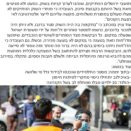
תושבי ירושלים הוותיקים, שנהגו לערוך קניות בשוק, כמעט ולא מגיעים
וזאת בשל היותם בקבוצת סיכון. העובדה כי סוחרי השוק הוותיקים לא
פעלו מעולם במסגרת משלוחים, מקשה עליהם לייצר אלטרנטיבה לאי
הגעת הקונים".
עוד צוין במכתב כי "בתקופה בה היה השוק סגור ברובו, ולא ניתן היה
למכור בדוכנים, נרשמו למספר סוחרים דו"חות על ידי משטרת ישראל
שפעלה במקום. כל הבקשות מצד הסוחרים לשוטרים הנכבדים, שימנעו
מדו"חות וזאת בטענה כי במקום לא בוצעה מכירה, נכשלו. גם העובדה כי
הדו"חות ניתנו בימים בהם לא היה ברור מה מותר ומה אסור לא סייעה
להם, והבקשות הרבות מצידם להתחשב בשל המצוקה כלכלית המונעת
מהם להביא פרנסה מינימלית הביתה ולשלם חובות ומסים, נתקלה בסירוב
מוחלט".
עוד בנושא:
•
בתוך יממה: מספר התלמידים שנכנסו לבידוד גדל פי שלושה
•
באיכילוב יתחילו ניסוי מחקרי לפיתוח חיסון
•
הולנד: 20 ילדים סבלו ממחלת לב בשל הקורונה