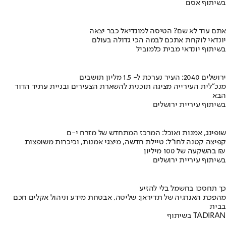
בשיתוף אסם
אתם עוד לא שם? הטיסה למונדיאל כבר יצאה
יונדאי לוקחת אתכם לבמה הכי גדולה בעולם
בשיתוף יונדאי מבית כלמוביל
ירושלים 2040: העיר נערכת ל- 1.5 מליון תושבים
מנכ"לית העירייה מציגה תוכנית להשארת הצעירים ובניית עתיד הדור
הבא
בשיתוף עיריית ירושלים
שופינג, אמנות ואוכל: המרכז המתחדש של מזרח י-ם
קפיצה קטנה לחו"ל: טיילת חדשה, מיצגי אמנות, וכיכרות משופצות
בהשקעה של 100 מיליון ₪
בשיתוף עיריית ירושלים
כך תחסכו בחשמל בלי להזיע
מהפכת האנרגיה של תדיראן: שליטה, אבטחת מידע וניהול אקלים חכם
בבית
בשיתוף TADIRAN