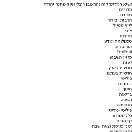
נשיא המדינה
קורונה
ראובן ריבלין
שוק מחנה יהודה
מדורים
ספורט
תרבות ובידור
לייף סטייל
אוכל
תיירות
טכנולוגיה ומדע
הורוסקופ
ForReal
מגזין השבוע
דעות
חדשות בארץ
חדשות בעולם
פוליטי
ביטחוני
חינוך
בריאות
משפט
תחבורה
פוליטי-מדיני
כללי ומידע
דף הבית
זמני כניסת וצאת שבת
מגזין השבוע