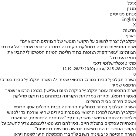
אוכל
מגזין
אנחנו מגייסים
English
X
חדשות
בארץ
ינקלביץ': "צריך לחשוב על הקושי הנפשי של הצוותים הרפואיים"
שרת התפוצות סיירה במחלקת הקורונה במרכז הרפואי שמיר • על עבודת
הצוותים: "עשר דקות רצופות בתוך חליפת המיגון הספיקו לי להבין את
תנאי העבודה"
מתי טוכפלד
שלומי דיאז
28/7/2020, 12:15
,עודכן
28/7/2020, 12:19
0
השרה ינקלביץ' בבית במרכז הרפואי שמיר // השרה ינקלביץ' בבית במרכז
הרפואי שמיר
שרת התפוצות עומר ינקלביץ' ביקרה היום (שלישי) במרכז הרפואי שמיר
(אסף הרופא), וסיירה במחלקת הקורונה ובמתחם בו תוקם מחלקת
אשפוז חירום בבית החולים.
השרה ינקלביץ' בסיור במחלקת הקורונה בבית החולים אסף הרופא
ינקלביץ' הגיעה למרכז הרפואי במסגרת סיורים שהיא עורכת כדי לפגוש
וללמוד מהצוות הרפואי שנאבק בנגיף: "הצוותים הרפואיים, הרופאים
והאחיות עסוקים בהצלת חיים, ואין להם רגע פנאי לעצמם. צריך לחשוב על
הקושי הנפשי בו הם נמצאים חמישה חודשים ברציפות".
השרה הוסיפה כי בעיניה חשוב ש"חברי הממשלה יגיעו לשטח ויראו