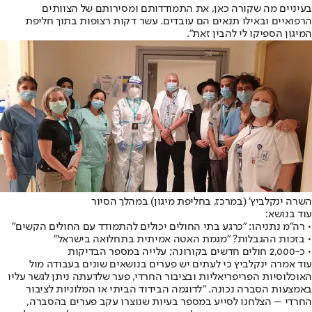
בעיניים מה שקורה כאן, את התמודדותם ומסירותם של הצוותים
הרפואיים ובאילו תנאים הם עובדים. עשר דקות רצופות בתוך חליפת
המיגון הספיקו לי להבין זאת".
השרה ינקלביץ' (במרכז, בחליפת מיגון) במהלך הסיור
עוד בנושא:
• רה"מ נתניהו: "כרגע בתי החולים יכולים להתמודד עם החולים הקשים"
• בזכות ההגבלות? "מגמת האטה אמיתית בתחלואה בישראל"
• כ-2,000 חולים חדשים בקורונה; עלייה במספר הבדיקות
עוד אמרה ינקלביץ כי לעתים יש פערים בנושאים שונים בעבודה מול
האוכלוסיות הפריפריאליות ובציבור החרדי, פער שלדעתה ניתן לגשר עליו
באמצעות הסברה נכונה. "לדוגמה הבידוד הביתי או המלוניות לציבור
החרדי – הצלחנו לסייע במספר בעיות שנוצרו עקב פערים בהסברה,