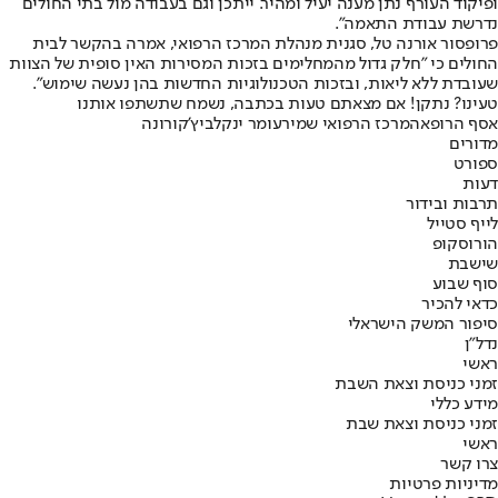
ופיקוד העורף נתן מענה יעיל ומהיר. ייתכן וגם בעבודה מול בתי החולים
נדרשת עבודת התאמה".
פרופסור אורנה טל, סגנית מנהלת המרכז הרפואי, אמרה בהקשר לבית
החולים כי "חלק גדול מהמחלימים בזכות המסירות האין סופית של הצוות
שעובדת ללא ליאות, ובזכות הטכנולוגיות החדשות בהן נעשה שימוש".
טעינו? נתקן! אם מצאתם טעות בכתבה, נשמח שתשתפו אותנו
אסף הרופא
המרכז הרפואי שמיר
עומר ינקלביץ'
קורונה
מדורים
ספורט
דעות
תרבות ובידור
לייף סטייל
הורוסקופ
שישבת
סוף שבוע
כדאי להכיר
סיפור המשק הישראלי
נדל"ן
ראשי
זמני כניסת וצאת השבת
מידע כללי
זמני כניסת וצאת שבת
ראשי
צרו קשר
מדיניות פרטיות