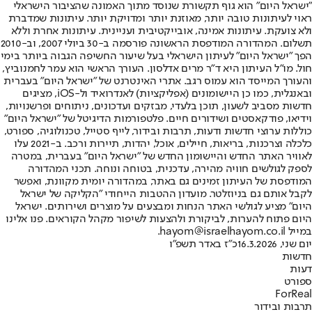
"ישראל היום" הוא גוף תקשורת שנוסד מתוך האמונה שהציבור הישראלי
ראוי לעיתונות טובה יותר, מאוזנת יותר ומדויקת יותר. עיתונות שמדברת
ולא צועקת. עיתונות אמינה, אובייקטיבית ועניינית. עיתונות אחרת וללא
תשלום. המהדורה המודפסת הראשונה פורסמה ב-30 ביולי 2007, וב-2010
הפך "ישראל היום" לעיתון הישראלי בעל שיעור החשיפה הגבוה ביותר בימי
חול. מו"ל העיתון היא ד"ר מרים אדלסון. העורך הראשי הוא עמר לחמנוביץ,
והעורך המייסד הוא עמוס רגב. אתרי האינטרנט של "ישראל היום" בעברית
ובאנגלית, כמו כן היישומונים (אפליקציות) לאנדרואיד ול-iOS, מציגים
חדשות מסביב לשעון, תוכן בלעדי, מבזקים ועדכונים, ניתוחים ופרשנויות,
וידיאו, פודקאסטים ושידורים חיים. פלטפורמות הדיגיטל של "ישראל היום"
כוללות ערוצי חדשות ודעות, תרבות ובידור, לייף סטייל, טכנולוגיה, ספורט,
כלכלה וצרכנות, בריאות, חיילים, אוכל, יהדות, תיירות ורכב. ב-2021 עלו
לאוויר האתר החדש והיישומון החדש של "ישראל היום" בעברית, במטרה
לספק לגולשים חוויה מהירה, עדכנית, בטוחה ונוחה. תכני המהדורה
המודפסת של העיתון זמינים גם באתר, במהדורה יומית מקוונת, ואפשר
לקבל אותם גם בניוזלטר. מועדון ההטבות הייחודי "הקליקה של ישראל
היום" מציע לגולשי האתר הנחות ומבצעים על מוצרים ושירותים. ישראל
היום פתוח להערות, לביקורת ולהצעות לשיפור מקהל הקוראים. פנו אלינו
במייל hayom@israelhayom.co.il.
יום שני, 16.3.2026
כ"ז באדר תשפ"ו
חדשות
דעות
ספורט
ForReal
תרבות ובידור