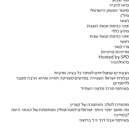
סוף שבוע
כדאי להכיר
סיפור המשק הישראלי
נדל"ן
ראשי
זמני כניסת וצאת השבת
מידע כללי
זמני כניסת וצאת שבת
ראשי
צרו קשר
מדיניות פרטיות
Hosted by SPD
כדאי
להכיר
הצעירים שמצליחים לפתור כל בעיה מדעית
נבחרת ישראל הצעירה במדעים מעניקה חוויה שהיא הרבה מעבר
ללימודים
בשיתוף מרכז מדעני העתיד
מהמרכז לגולן: המהפכה של קצרין
מה מושך יותר ויותר ישראלים למטרופולין המתפתח של האזור היפה
במדינה?
בשיתוף אבני דרך וי.ד ברזאני