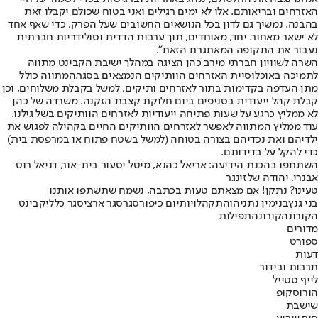
האזרחים ובריאותם. אלו לא ימים רגילים ואני בטוח שכולם יקבלו זאת
בהבנה. נמשיך גם לדון בכל הנושאים החשובים שעל הפרק, כדי שאף אחד
לא ישאר מאחור. יחד, מאוחדים, תוך ערבות הדדית וסולידריות חברתית
נעבור את התקופה המאתגרת הזאת".
השרה לשוויון חברתי מירב כהן הציגה במהלך ישיבת הקבינט מתווה
לתמיכה באוכלוסיית האזרחים הוותיקים הנמצאים בסגר.
המתווה כולל
מתן העדפה בקדימות בתור לאזרחים ותיקים, למשל בקבלת משלוחים, וכן
קבלת קהל ייעודית בסניפים ביום חלוקת קצבת הזקנה. משרדה של כהן
לא ממליץ כרגע על שעות פתיחה ייעודיות לאזרחים הוותיקים בשל גילנו.
עוד ממליץ המתווה לאפשר לאזרחים הוותיקים החיים בקהילה לפגוש את
ילדיהם ואת נכדיהם בצורה בטוחה (למשל בשטח פתוח או במרפסת בית)
כדי להקל על בדידותם.
השתתפו בהכנת הידיעה: אריאל כהנא, מיטל יסעור בית-אור, דניאל רוט
אבנרי, יהודה שלזינגר
טעינו? נתקן! אם מצאתם טעות בכתבה, נשמח שתשתפו אותנו
בני גנץ
בנימין נתניהו
התקהלויות
יום כיפור
סגר
סגר ארצי
סגר כללי
קבינט
הקורונה
קורונה
תפילות
מדורים
ספורט
דעות
תרבות ובידור
לייף סטייל
הורוסקופ
שישבת