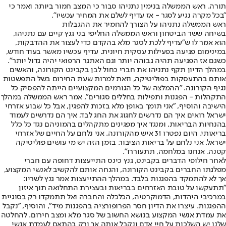
תורה. ראש הממשלה בנימין נתניהו סבור כי המצב חמור ביותר, ואמר כי
"בכל מקרה נגיע לסגר - אז עדיף לשלם את המחיר עכשיו".
ראש הממשלה נתניהו על הצורך להחמיר את ההגבלות
בשיחה ששר הביטחון וראש הממשלה החליפי בני גנץ קיים עם נתניהו,
הוא אמר לו ש"עדיף ללכת לסגר מלא בהקדם כדי לעצור את ההדבקות,
במינימום פגיעה בפעילות עסקית חיונית. עדיף עכשיו מאשר בעוד חודש,
כשגם אז הפגיעה תהיה גבוהה יותר וגם האתגר הרפואי יהיה גדול יותר".
במהלך הדיון תקף נתניהו את חברי כחול לבן בקבינט הקורונה, והאשים
אותם בהתעסקות בפוליטיקה, וזאת למרות שעת החירום בשל התפשטות
נגיף הקורונה. "ההמלצה של כל הגורמים המקצועיים הייתה להפסיק כל
התקהלות - הפגנות ותפילות בחללים סגורים", אמר ראש הממשלה במהלך
הישיבה והוסיף, "אני תומך באופן מלא בזכות להפגין, אבל כל שבוע אזרחי
ישראל רואים איך הם נדרשים לחגוג את החג לבד, איך הם נדרשים לעמוד
בהנחיות הבריאות, ומנגד איך מפגינים מתקהלים בהמוניהם נגד כל כלל
בריאותי. היום נפטרו 31 איש מהקורונה. אני נלחם על החיים של אזרחי
ישראל. אני נלחם על בריאות הציבור. בזמן הזה יש מי עושים פוליטיקה
קטנה. אנחנו במלחמה, תתעוררו".
לאחר חילופי הדברים בקבינט, גנץ כינס התייעצות דחופה עם חברי
מפלגתו החברים בקבינט הקורונה, והנחה אותם להקשיב לאנשי המקצוע,
אך לא להתמקד בהפגנות בלבד. במהלך ההתייעצות אמר גנץ לשריו:
"תתעקשו על טובת האזרחים בבריאות ובעצירת התחלואה תוך איזון
במרכיבי היהדות, הדמוקרטיה, הכלכלה והחברה ואל תתמקדו רק בסוגיית
ההפגנות. עיצרו את הדיון חסר הפרופורציה בהפגנות מיד", והוסיף, "נקבל
את עמדת אנשי המקצוע בנושא החשוב של סגר מלא ומצב חירום. להחלטה
שלנו יש השלכות על חיי אדם ונקבל אותה אך ורק בהתאם לעמדת אנשי