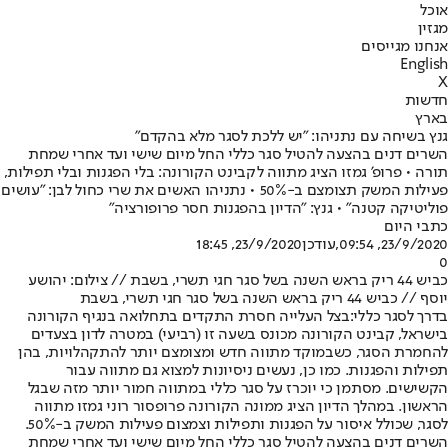
אוכל
מגזין
אנחנו מגייסים
English
X
חדשות
בארץ
גנץ בשיחה עם נתניהו: "יש ללכת לסגר מלא בהקדם"
השרים דנים בהצעה להטיל סגר כללי החל מיום שישי ועד אחרי שמחת
תורה • פרופ' גמזו הציג מתווה לקבינט הקורונה: בלי הפגנות ובלי תפילות,
פעילות המשק תצומצם ב-50% • נתניהו האשים את שרי כחול לבן: "עושים
פוליטיקה קטנה" • גנץ: "הדיון בהפגנות חסר פרופורציה"
כתבי היום
23/9/2020, 09:54
,עודכן
23/9/2020, 18:45
0
כביש 44 ריק בראש השנה בשל סגר חגי תשרי, בשבת // צילום: יהושע
יוסף // כביש 44 ריק בראש השנה בשל סגר חגי תשרי, בשבת
בדרך לסגר כללי:
בצל העלייה חסרת התקדים בתחלואה בנגיף הקורונה
בישראל, קבינט הקורונה מכונס בשעה זו (רביעי) במטרה לדון בצעדים
להחמרת הסגר, כשבמוקד מתווה חדש ומצומצם יותר להתקהלויות, בהן
תפילות והפגנות. כמו כן, נעשים ניסיונות למצוא גם מתווה עבור
הקשישים. מסתמן כי יוכרז על סגר כללי במתווה חמור יותר מזה שבגל
הראשון. במהלך הדיון הציג ממונה הקורונה פרופסור רוני גמזו מתווה
לסגר, שכולל איסור על הפגנות ותפילות וצמצום פעילות המשק ב-50%.
השרים דנים בהצעה להטיל סגר כללי החל מיום שישי ועד אחרי שמחת