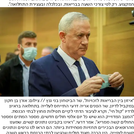
המקצוע. רק לפי צורכי השעה בבריאות, ובכלכלה ובעצירת התחלואה".
"איזון בין הבריאות לזכויות", שר הביטחון בני גנץ // צילום: אורן בן חקון
במקביל לדיון, שר הפנים אריה דרעי התייחס לעלייה בתחלואה בראיון
לרדיו "קול חי", וקרא לציבור הדתי לקיים תפילות מחוץ לבתי הכנסת.
״המצב המדוייק הוא שיש כל יום אלפי חולים חדשים, מספר המתים ומספר
החולים קשה ממריא", אמר דרעי, "ראינו בקבינט נתונים קשים, שמענו
מהרופאים הבכירים תחזיות מפחידות ביותר. הם הראו לנו גרפים ונתונים
קשים לצפייה. היו הרבה מאוד חולים שהגיעו לבתי הכנסת בראש השנה,