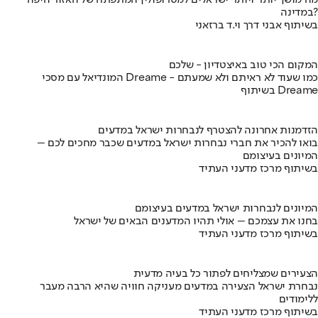
מה מושך יותר ויותר ישראלים למטרופולין המתפתח של האזור היפה
במדינה?
בשיתוף אבני דרך וי.ד ברזאני
המקום הכי טוב באיצטדיון - שלכם
המונדיאל עם מסכי Dreame - כמו שעוד לא ראיתם ולא שמעתם
בשיתוף Dreame
הזדמנות אחרונה להצטרף לנבחרות ישראל במדעים
בואו להכיר את חברי נבחרות ישראל במדעים שכבר מחכים לכם –
המיונים בעיצומם
בשיתוף מרכז מדעני העתיד
המיונים לנבחרות ישראל במדעים בעיצומם
בחנו את עצמכם – אולי תהיו המדענים הבאים של ישראל
בשיתוף מרכז מדעני העתיד
הצעירים שמצליחים לפתור כל בעיה מדעית
נבחרת ישראל הצעירה במדעים מעניקה חוויה שהיא הרבה מעבר
ללימודים
בשיתוף מרכז מדעני העתיד