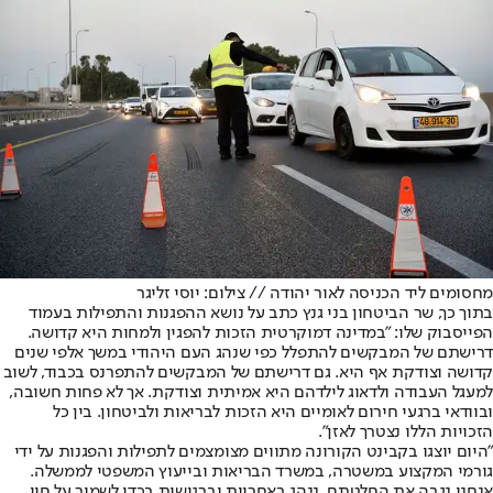
מחסומים ליד הכניסה לאור יהודה // צילום: יוסי זליגר
בתוך כך, שר הביטחון בני גנץ כתב על נושא ההפגנות והתפילות בעמוד
הפייסבוק שלו: "במדינה דמוקרטית הזכות להפגין ולמחות היא קדושה.
דרישתם של המבקשים להתפלל כפי שנהג העם היהודי במשך אלפי שנים
קדושה וצודקת אף היא. גם דרישתם של המבקשים להתפרנס בכבוד, לשוב
למעגל העבודה ולדאוג לילדהם היא אמיתית וצודקת. אך לא פחות חשובה,
ובוודאי ברגעי חירום לאומיים היא הזכות לבריאות ולביטחון. בין כל
הזכויות הללו נצטרך לאזן".
"היום יוצגו בקבינט הקורונה מתווים מצומצמים לתפילות והפגנות על ידי
גורמי המקצוע במשטרה, במשרד הבריאות ובייעוץ המשפטי לממשלה.
אנחנו נגבה את החלטתם, ננהג באחריות וברגישות בכדי לשמור על חיי