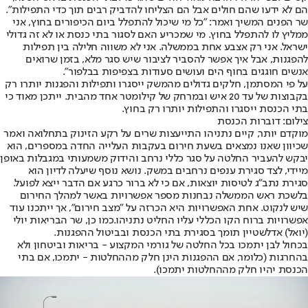
הם לא ידעו שהם חולים אבל הם הצליחו להדביק רבים תוך כדי התפילות״.
שר הפנים המשיך ואמר: "כל מי שיכול להתפלל ביום הכיפורים בחוץ, אני
ממליץ לו להתפלל בחוץ. מי שמכריע האם לסגור בתי כנסת או לא זה גדולי
ישראל. אני רק אצבע אחת בממשלה. אני לא משווה חלילה בין תפילות
להפגנות, אבל איך אפשר להסביר לציבור שיש סגר מלא, בזמן שרואים
אנשים חוגגים בחוף הים ועושים סעודות בצפיפות בבלפור".
על פי המסתמן, חלקים גדולים מהמשק ייסגרו ותפילות והפגנות יותרו רק
בקבוצות של עד 20 איש ובמרחק של קילומטר אחד מהבית. ייתכן מאוד כי
בתי הכנסת ייסגרו והתפילות יותרו רק בחוץ.
צילום: דוברות הכנסת
מוקדם יותר, קיים נתניהו התייעצות שרים על רקע הזינוק בתחלואה ואמר
שכיוון שאנו נמצאים בשעת חירום בעקבות העלייה החדה במספרים, הוא
יבקש להעביר החלטה על סגר כללי נרחב והידוק משמעותי במגבלות באופן
מיידי, לצד סגירת ענפים נרחבים במשק. נושא נוסף שיעלה לדיון הוא
סגירת נתב"ג לטיסות יוצאות, אם כי לא ברור כרגע אם הדבר ייצא לפועל.
בלשכת ראש הממשלה נבחנות מספר אפשרויות באשר למהלך החירום
שיש לנקוט. אחת האפשרויות היא הכרזה על "מצב חירום", אך ייתכנו עוד
אפשרויות ברוח הקו הכללי עליו החליט נתניהו.
כמו כן, שר הבריאות יולי
(יואל) אדלשטיין תומך בסגירת בתי הכנסת ובביטול ההפגנות.
בכחול לבן יתמכו בכל החלטה של גורמי המקצוע - בריאות וביטחון ולא
בהחרגות (כלומר, אם ההפגנות הינן חלק מההחלטות - יתמכו, אם בתי
הכנסת יהיו חלק מההחלטות יתמכו).