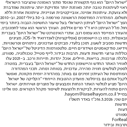
"ישראל היום" הוא גוף תקשורת שנוסד מתוך האמונה שהציבור הישראלי
ראוי לעיתונות טובה יותר, מאוזנת יותר ומדויקת יותר. עיתונות שמדברת
ולא צועקת. עיתונות אמינה, אובייקטיבית ועניינית. עיתונות אחרת וללא
תשלום. המהדורה המודפסת הראשונה פורסמה ב-30 ביולי 2007, וב-2010
הפך "ישראל היום" לעיתון הישראלי בעל שיעור החשיפה הגבוה ביותר בימי
חול. מו"ל העיתון היא ד"ר מרים אדלסון. העורך הראשי הוא עמר לחמנוביץ,
והעורך המייסד הוא עמוס רגב. אתרי האינטרנט של "ישראל היום" בעברית
ובאנגלית, כמו כן היישומונים (אפליקציות) לאנדרואיד ול-iOS, מציגים
חדשות מסביב לשעון, תוכן בלעדי, מבזקים ועדכונים, ניתוחים ופרשנויות,
וידיאו, פודקאסטים ושידורים חיים. פלטפורמות הדיגיטל של "ישראל היום"
כוללות ערוצי חדשות ודעות, תרבות ובידור, לייף סטייל, טכנולוגיה, ספורט,
כלכלה וצרכנות, בריאות, חיילים, אוכל, יהדות, תיירות ורכב. ב-2021 עלו
לאוויר האתר החדש והיישומון החדש של "ישראל היום" בעברית, במטרה
לספק לגולשים חוויה מהירה, עדכנית, בטוחה ונוחה. תכני המהדורה
המודפסת של העיתון זמינים גם באתר, במהדורה יומית מקוונת, ואפשר
לקבל אותם גם בניוזלטר. מועדון ההטבות הייחודי "הקליקה של ישראל
היום" מציע לגולשי האתר הנחות ומבצעים על מוצרים ושירותים. ישראל
היום פתוח להערות, לביקורת ולהצעות לשיפור מקהל הקוראים. פנו אלינו
במייל hayom@israelhayom.co.il.
יום שני, 16.3.2026
כ"ז באדר תשפ"ו
חדשות
דעות
ספורט
ForReal
תרבות ובידור