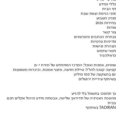
כללי ומידע
דף הבית
זמני כניסת וצאת שבת
מגזין השבוע
בחירות 2026
אודות
צור קשר
נבחרת הכתבים והפרשנים
מדיניות פרטיות
הצהרת נגישות
תנאי שימוש
כדאי
להכיר
שופינג, אמנות ואוכל: המרכז המתחדש של מזרח י-ם
קפיצה קטנה לחו"ל: טיילת חדשה, מיצגי אמנות, וכיכרות משופצות
בהשקעה של 100 מיליון ₪
בשיתוף עיריית ירושלים
כך תחסכו בחשמל בלי להזיע
מהפכת האנרגיה של תדיראן: שליטה, אבטחת מידע וניהול אקלים חכם
בבית
בשיתוף TADIRAN