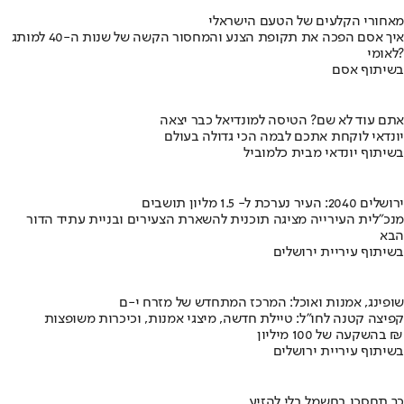
מאחורי הקלעים של הטעם הישראלי
איך אסם הפכה את תקופת הצנע והמחסור הקשה של שנות ה-40 למותג
לאומי?
בשיתוף אסם
אתם עוד לא שם? הטיסה למונדיאל כבר יצאה
יונדאי לוקחת אתכם לבמה הכי גדולה בעולם
בשיתוף יונדאי מבית כלמוביל
ירושלים 2040: העיר נערכת ל- 1.5 מליון תושבים
מנכ"לית העירייה מציגה תוכנית להשארת הצעירים ובניית עתיד הדור
הבא
בשיתוף עיריית ירושלים
שופינג, אמנות ואוכל: המרכז המתחדש של מזרח י-ם
קפיצה קטנה לחו"ל: טיילת חדשה, מיצגי אמנות, וכיכרות משופצות
בהשקעה של 100 מיליון ₪
בשיתוף עיריית ירושלים
כך תחסכו בחשמל בלי להזיע