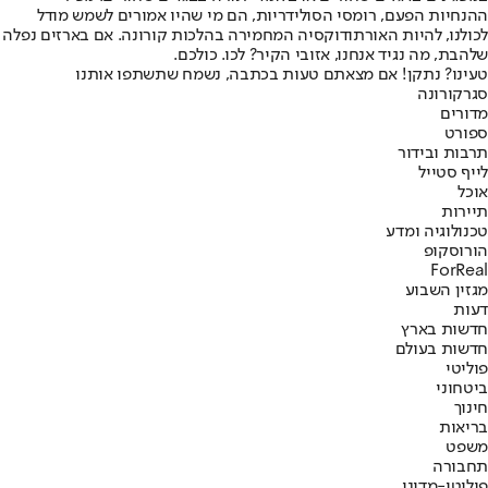
ההנחיות הפעם, רומסי הסולידריות, הם מי שהיו אמורים לשמש מודל
לכולנו, להיות האורתודוקסיה המחמירה בהלכות קורונה. אם בארזים נפלה
שלהבת, מה נגיד אנחנו, אזובי הקיר? לכו. כולכם.
טעינו? נתקן! אם מצאתם טעות בכתבה, נשמח שתשתפו אותנו
סגר
קורונה
מדורים
ספורט
תרבות ובידור
לייף סטייל
אוכל
תיירות
טכנולוגיה ומדע
הורוסקופ
ForReal
מגזין השבוע
דעות
חדשות בארץ
חדשות בעולם
פוליטי
ביטחוני
חינוך
בריאות
משפט
תחבורה
פוליטי-מדיני