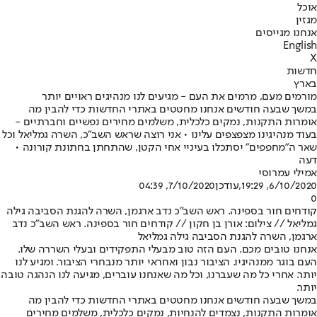
אוכל
מגזין
אנחנו מגייסים
English
X
חדשות
בארץ
מורמים מעם, מרמים את העם - מגיעים לנו מנהיגים ראויים יותר
במשך שבעה חודשים אנחנו מחטטים באתרי החדשות כדי להבין מה
אומרות התקנות, נמקים כלכלית, משלמים מחירים נפשיים וחברתיים -
בעוד מנהיגינו מצפצפים עלינו • אני רוצה שראש השב"כ, השרה גמליאל וכל
שאר ה"מחפפים" יסתכלו בעיניי אחי הקטן, שהתחתן בחתונת קורונה •
דעה
אמילי עמרוסי
6/10/2020, 19:29
,עודכן
7/10/2020, 04:39
0
קודחים חור בספינה. ראש השב"כ נדב ארגמן, השרה להגנת הסביבה גילה
גמליאל // צילום: אורן בן חקון // קודחים חור בספינה. ראש השב"כ נדב
ארגמן, השרה להגנת הסביבה גילה גמליאל
אנחנו טובים מכם. העם הזה טוב מבעלי התפקידים ובעלי השררה שלו.
העם בוגר ממנהיגיו. הציבור נבון ואחראי יותר מנבחרי הציבור. ומגיע לנו
יותר. אחרי כל מה שעברנו, וכל מה שאנחנו עוברים, מגיעה לנו הנהגה טובה
יותר.
במשך שבעה חודשים אנחנו מחטטים באתרי החדשות כדי להבין מה
אומרות התקנות, נצמדים להנחיות, נמקים כלכלית, משלמים מחירים