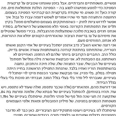
נפשיים, משפחתיים וחברתיים. אבל בזמן שאנחנו שכובים על קרקעית
הספינה כדי למנוע ממישהו לפגע בה - הספינה הולכת ומתמלאת מים. מה
קורה כאן? זה פשוט. מי שקודח בקרקעית הם קברניטי הספינה בעצמם.
החוצפה והתעוזה מצד מי שהיו אמורים לשמש דוגמה עברו כל גבול. איך
אפשר לדרוש ציות לחוק - כשהמחוקקים בעצמם מתעלמים ממנו? בקיץ
תלינו את התפתחות הקורונה באופי הלא ממושמע של הישראלים. בסתיו
אנחנו חוזים בשכבת מלוכה שמתעלמת מההגבלות. בכירי ממשל שמטילים
את מימיהם על צו בריאות הציבור. שהאזרחים הקטנים ימלא את ההוראות,
לא אנחנו, המורמים מעם.
אני רוצה שראש השב"כ נדב ארגמן יסתכל בעיניים של אחי הקטן ואשתו
הטרייה, שהתחתנו בחתונת קורונה בהשתתפות עשרה אנשים בדיוק,
כולל הרב. החברים הקרובים ביותר שלהם לא הוזמנו, האחיינים לא
השתתפו, גם הסבתות לא. אני מבקשת שהשרה גילה גמליאל תסתכל
בעיניים של הבן שלי, שבר המצווה שלו, שלה חיכה והתכונן, נחגגה
בהשתתפות הוריו ואחיו בלבד. שהנחת התפילין הראשונה בחייו היתה
תפילה בסלון, בלי מניין. אני מבקשת שחבר הכנסת מיקי לוי יסתכל לי
בעיניים, שעברתי ליל סדר בלי בעלי בגלל הסגר, ועברתי חג סוכות בלי בעלי
בגלל הבידוד.
אני דורשת מהם, ומהאחרים (אלה שכבר נתפסו, ואלה שעוד לא נתפסו, ויש
עוד, תהיו בטוחים), להסתכל בעיניים של סבתא שלי, אלמנה נמרצת בת 84,
שתקועה זה חצי שנה מול נוף של סורגי חלונות. שיסתכלו בעיניים של 1,784
משפחות הנספים במגיפה. של מיליון המובטלים ומאות אלפי העצמאים
הקורסים.
שיסתכלו לנו בעיניים ויעופו מתפקידיהם הציבוריים. כאן כבר לא מדובר
במפגינים בדגלים שחורים או בלומדי תורה בבגדים שחורים. מפירי