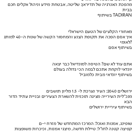
מהפכת האנרגיה של תדיראן: שליטה, אבטחת מידע וניהול אקלים חכם
בבית
בשיתוף TADIRAN
מאחורי הקלעים של הטעם הישראלי
איך אסם הפכה את תקופת הצנע והמחסור הקשה של שנות ה-40 למותג
לאומי?
בשיתוף אסם
אתם עוד לא שם? הטיסה למונדיאל כבר יצאה
יונדאי לוקחת אתכם לבמה הכי גדולה בעולם
בשיתוף יונדאי מבית כלמוביל
ירושלים 2040: העיר נערכת ל- 1.5 מליון תושבים
מנכ"לית העירייה מציגה תוכנית להשארת הצעירים ובניית עתיד הדור
הבא
בשיתוף עיריית ירושלים
שופינג, אמנות ואוכל: המרכז המתחדש של מזרח י-ם
קפיצה קטנה לחו"ל: טיילת חדשה, מיצגי אמנות, וכיכרות משופצות