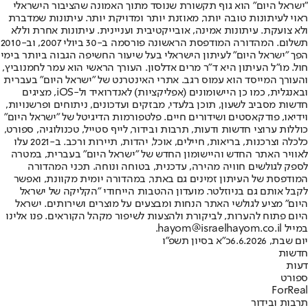
"ישראל היום" הוא גוף תקשורת שנוסד מתוך האמונה שהציבור הישראלי
ראוי לעיתונות טובה יותר, מאוזנת יותר ומדויקת יותר. עיתונות שמדברת
ולא צועקת. עיתונות אמינה, אובייקטיבית ועניינית. עיתונות אחרת וללא
תשלום. המהדורה המודפסת הראשונה פורסמה ב-30 ביולי 2007, וב-2010
הפך "ישראל היום" לעיתון הישראלי בעל שיעור החשיפה הגבוה ביותר בימי
חול. מו"ל העיתון היא ד"ר מרים אדלסון. העורך הראשי הוא עמר לחמנוביץ,
והעורך המייסד הוא עמוס רגב. אתרי האינטרנט של "ישראל היום" בעברית
ובאנגלית, כמו כן היישומונים (אפליקציות) לאנדרואיד ול-iOS, מציגים
חדשות מסביב לשעון, תוכן בלעדי, מבזקים ועדכונים, ניתוחים ופרשנויות,
וידיאו, פודקאסטים ושידורים חיים. פלטפורמות הדיגיטל של "ישראל היום"
כוללות ערוצי חדשות ודעות, תרבות ובידור, לייף סטייל, טכנולוגיה, ספורט,
כלכלה וצרכנות, בריאות, חיילים, אוכל, יהדות, תיירות ורכב. ב-2021 עלו
לאוויר האתר החדש והיישומון החדש של "ישראל היום" בעברית, במטרה
לספק לגולשים חוויה מהירה, עדכנית, בטוחה ונוחה. תכני המהדורה
המודפסת של העיתון זמינים גם באתר, במהדורה יומית מקוונת, ואפשר
לקבל אותם גם בניוזלטר. מועדון ההטבות הייחודי "הקליקה של ישראל
היום" מציע לגולשי האתר הנחות ומבצעים על מוצרים ושירותים. ישראל
היום פתוח להערות, לביקורת ולהצעות לשיפור מקהל הקוראים. פנו אלינו
במייל hayom@israelhayom.co.il.
יום שבת, 6.6.2026
כ"א בסיון תשפ"ו
חדשות
דעות
ספורט
ForReal
תרבות ובידור