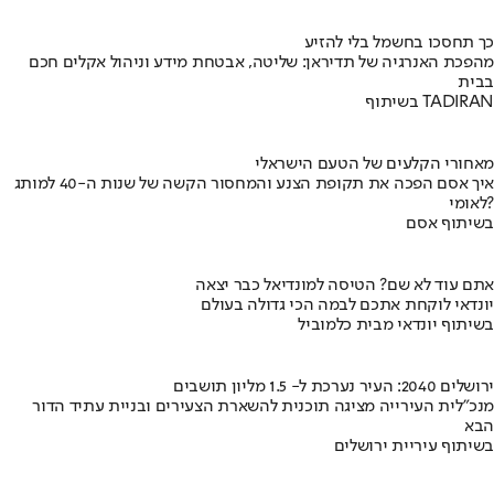
כך תחסכו בחשמל בלי להזיע
מהפכת האנרגיה של תדיראן: שליטה, אבטחת מידע וניהול אקלים חכם
בבית
בשיתוף TADIRAN
מאחורי הקלעים של הטעם הישראלי
איך אסם הפכה את תקופת הצנע והמחסור הקשה של שנות ה-40 למותג
לאומי?
בשיתוף אסם
אתם עוד לא שם? הטיסה למונדיאל כבר יצאה
יונדאי לוקחת אתכם לבמה הכי גדולה בעולם
בשיתוף יונדאי מבית כלמוביל
ירושלים 2040: העיר נערכת ל- 1.5 מליון תושבים
מנכ"לית העירייה מציגה תוכנית להשארת הצעירים ובניית עתיד הדור
הבא
בשיתוף עיריית ירושלים