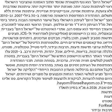
"ישראל היום" הוא גוף תקשורת שנוסד מתוך האמונה שהציבור הישראלי
ראוי לעיתונות טובה יותר, מאוזנת יותר ומדויקת יותר. עיתונות שמדברת
ולא צועקת. עיתונות אמינה, אובייקטיבית ועניינית. עיתונות אחרת וללא
תשלום. המהדורה המודפסת הראשונה פורסמה ב-30 ביולי 2007, וב-2010
הפך "ישראל היום" לעיתון הישראלי בעל שיעור החשיפה הגבוה ביותר בימי
חול. מו"ל העיתון היא ד"ר מרים אדלסון. העורך הראשי הוא עמר לחמנוביץ,
והעורך המייסד הוא עמוס רגב. אתרי האינטרנט של "ישראל היום" בעברית
ובאנגלית, כמו כן היישומונים (אפליקציות) לאנדרואיד ול-iOS, מציגים
חדשות מסביב לשעון, תוכן בלעדי, מבזקים ועדכונים, ניתוחים ופרשנויות,
וידיאו, פודקאסטים ושידורים חיים. פלטפורמות הדיגיטל של "ישראל היום"
כוללות ערוצי חדשות ודעות, תרבות ובידור, לייף סטייל, טכנולוגיה, ספורט,
כלכלה וצרכנות, בריאות, חיילים, אוכל, יהדות, תיירות ורכב. ב-2021 עלו
לאוויר האתר החדש והיישומון החדש של "ישראל היום" בעברית, במטרה
לספק לגולשים חוויה מהירה, עדכנית, בטוחה ונוחה. תכני המהדורה
המודפסת של העיתון זמינים גם באתר, במהדורה יומית מקוונת, ואפשר
לקבל אותם גם בניוזלטר. מועדון ההטבות הייחודי "הקליקה של ישראל
היום" מציע לגולשי האתר הנחות ומבצעים על מוצרים ושירותים. ישראל
היום פתוח להערות, לביקורת ולהצעות לשיפור מקהל הקוראים. פנו אלינו
במייל hayom@israelhayom.co.il.
יום שבת, 6.6.2026
כ"א בסיון תשפ"ו
חדשות
דעות
ספורט
ForReal
תרבות ובידור