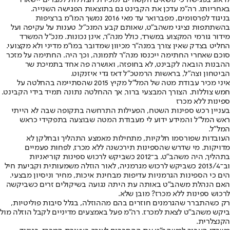
באחריותו. רה"מ עדכן את הקבינט גם בתוצאות הפגישה השנייה.
בניגוד לפרסומים, מפברואר עד מאי 2016 נמשך המו"מ ברציפות
בהשתתפות נציגי משהב"ט, שאותם קבע המנכ"ל. טענות על עקיפה ועל
מידור גורמי המקצוע במשרד, כולל מנה"ר, אינן נכונות. מנכ"ל המשרד
החליט בצדק שאין צורך במנה"ר מכיוון שמדובר במו"מ מדיני ולא מקצועי.
סוכם שאחרי החתימה ייכנסו מנה"ר לתמונה, וכך היה. החתימה על מזכר
ההבנות הובאה לקבינט, לא בחופזה, ואושרה פה אחד בתמיכת שר
הביטחון וצה"ל, בראשות הרמטכ"ל דאז גדי איזנקוט.
איני מכיר עבודת מטה של המל"ל מקיץ 2015 שהסתיימה בהחלטה על
חמש צוללות. הצורך המבצעי ברור, אך ההחלטה נתונה תמיד בידי הקבינט.
ספינות ללא מכרז
בעניין רכש ספינות השטח, הפעילות התרחשה בתקופה שבה לא הייתי
ראש המל"ל והמידע ידוע לי מעבודת המטה שבוצעה בתפקידי כראש
המל"ל.
העובדות שפורסמו חלקיות, מתחילות מאמצע התהליך ובחלקן לא
מדויקות. מי שדרש שהספינות תירכשנה ללא מכרז, לפחות פעמיים
בתהליך, היה משהב"ט. ב־2012 כשביקש לרכוש ספינות קוריאניות
וב־2013/4 כשביקש לרכוש מגרמניה, לאור הוזלה משמעותית וקביעת חיל
הים כי הספינות הגרמניות עדיפות מבחינת איכות, מחיר וניסיון מבצעי.
האם הנהלת משהב"ט באותה עת היתה נגועה בשיקולים זרים כשביקשה
לרכוש ספינות ללא מכרז? מובן שלא.
רק כשהתברר שהגרמנים חוזרים בהם מההוזלה, בגלל סיבות פוליטיות,
ביקש משהב"ט לצאת למכרז. רה"מ פעל באמצעים מדיניים לקבל הוזלה מול
הקנצלרית.