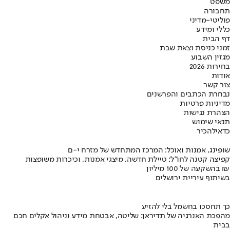
משפט
תחבורה
פוליטי-מדיני
כללי ומידע
דף הבית
זמני כניסת וצאת שבת
מגזין השבוע
בחירות 2026
אודות
צור קשר
נבחרת הכתבים והפרשנים
מדיניות פרטיות
הצהרת נגישות
תנאי שימוש
כדאי
להכיר
שופינג, אמנות ואוכל: המרכז המתחדש של מזרח י-ם
קפיצה קטנה לחו"ל: טיילת חדשה, מיצגי אמנות, וכיכרות משופצות
בהשקעה של 100 מיליון ₪
בשיתוף עיריית ירושלים
כך תחסכו בחשמל בלי להזיע
מהפכת האנרגיה של תדיראן: שליטה, אבטחת מידע וניהול אקלים חכם
בבית