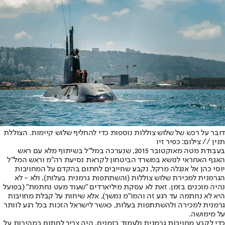
דובר על רכש של שלוש צוללות נוספות כדי להחליף שלוש קיימות. הצוללת
תנין // צילום: כפיר זיו
בעבודת מטה מאוקטובר 2015, שנערכה במל"ל בשיתוף מלא עם ראש
האגף האחראי לנושא במשרד הביטחון לקראת נסיעת רה"מ וראש המל"ל
יוסי כהן אל אנגלה מרקל, נקבע שחייבים לחתום בהקדם על המחויבות
הגרמנית למכירת שלוש צוללות (והשתתפות גרמנית בעלות), ולא - לא
נהיה מוכנים בזמן. זאת לא עסקת מיליארדים "שעוד מעט נחתמת" (בפועל
היא לא נחתמה עד רגע זה והמו"מ נמשך), אלא שיחות על קבלת מחויבות
גרמנית למכירה ולהשתתפות בעלות, כאשר לישראל הזכות בכל רגע לוותר
על מימושה.
כדי לקבע מחויבות גרמנית ולעמוד בזמנים, היה צריך לחתום במהירות על