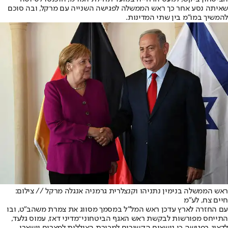
שאיתה נסע אחר כך ראש הממשלה לפגישה השנייה עם מרקל, ובה סוכם
להמשיך במו"מ בין שתי המדינות.
ראש הממשלה בנימין נתניהו וקנצלרית גרמניה אנגלה מרקל // צילום:
חיים צח, לע"מ
עם החזרה לארץ עדכן ראש המל"ל במסמך מסווג את צמרת משהב"ט, ובו
התייחס מפורשות לבקשת ראש האגף הביטחוני־מדיני דאז, עמוס גלעד,
לדאוג בפגישה כי נושאים הקשורים למכירת הצוללות למצרים יישארו