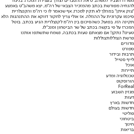
משרדו העביר למשהב"ט את ההסברים לצורך בעצירת המכרז. בניגוד
להנחיה מפורשת בכתב מהמזכיר הצבאי של רה"מ, יצא משהב"ט באמצע
"צוק איתן" במהלך לא תקין למכרז, אף שנאמר לו כי רה"מ והקנצלרית
סיכמו עקרונית על ההוזלה. אז אולי צריך לחקור דווקא את ההתנהגות הלא
תקינה הזו. בפועל, כשהסיכום בין רה"מ לקנצלרית הגיע בכתב, בוטל
המכרז על פי בקשה בכתב של שר הביטחון ומנכ"לו.
טעינו? נתקן! אם מצאתם טעות בכתבה, נשמח שתשתפו אותנו
פרשת הצוללות
צוללות
מדורים
ספורט
תרבות ובידור
לייף סטייל
אוכל
תיירות
טכנולוגיה ומדע
הורוסקופ
ForReal
מגזין השבוע
דעות
חדשות בארץ
חדשות בעולם
פוליטי
ביטחוני
חינוך
בריאות