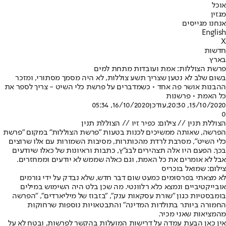
אוכל
מגזין
אנחנו מגייסים
English
X
חדשות
בארץ
פרשת הצוללות: אמת ועובדות מתחת למים
בשום שלב לא נטען שצריך תשע צוללות, לא היה מסמך מסתורי, ומזכר
ההבנות אושר פה אחד • כשמדברים על פרשת כלי השיט - צריך לספר את
כל האמת • פרשנות
15/10/2020, 20:30
,עודכן
16/10/2020, 05:34
0
הצוללת תנין // צילום: כפיר זיו // הצוללת תנין
הפרשה, שאותה ממשיכים לכנות בטעות "
פרשת הצוללות
" במקום "פרשת
כלי השיט", מסרבת לרדת מהכותרות, מסיבות השמורות עם אלו שרוצים
בכך. הפעם היו אלה תצהירים לבג"ץ, כתבות וראיונות של כאלו שיודעים
אבל לא אומרים את כל האמת, וגם כאלה שממש לא יודעים וממחזרים.
צילום: שמואל בוכריס
לא מצאתי בפרסומים כמעט שום דבר חדש, שלא נבדק על ידי גורמים
אובייקטיביים ונמצא כלא רלוונטי. מה שכן בלט היה השימוש במילים
בומבסטיות כגון "שורת עסקאות ענק", "בזבוז של מיליארדים", "הפרשה
החמורה ביותר בתולדות המדינה" והתבטאויות נוספות שרחוקות
מהמציאות שאני מכיר.
אין כאן הבעת עמדה על דרישות המועלות בהקשר לפרשות, ובטח לא על