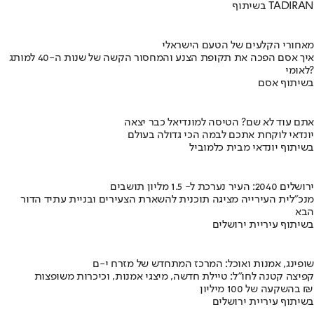
בשיתוף TADIRAN
מאחורי הקלעים של הטעם הישראלי
איך אסם הפכה את תקופת הצנע והמחסור הקשה של שנות ה-40 למותג
לאומי?
בשיתוף אסם
אתם עוד לא שם? הטיסה למונדיאל כבר יצאה
יונדאי לוקחת אתכם לבמה הכי גדולה בעולם
בשיתוף יונדאי מבית כלמוביל
ירושלים 2040: העיר נערכת ל- 1.5 מליון תושבים
מנכ"לית העירייה מציגה תוכנית להשארת הצעירים ובניית עתיד הדור
הבא
בשיתוף עיריית ירושלים
שופינג, אמנות ואוכל: המרכז המתחדש של מזרח י-ם
קפיצה קטנה לחו"ל: טיילת חדשה, מיצגי אמנות, וכיכרות משופצות
בהשקעה של 100 מיליון ₪
בשיתוף עיריית ירושלים