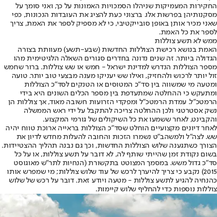
החקירות המעמיקות שניהלו הסמכויות האמונות על כך, ואני סומך על
מסקנותיהן בפרשות אלו. ברצוני כעת להציג את העובדות הנכונות, כפי
שאני מכיר אותן באופן סובייקטיבי, כי לא מספיק לספר את האמת, צריך
לספר את כל האמת.
ממש לא תשע צוללות
האמת בנושא רכישת הצוללות החדשות (שבע-תשע) מעוותת בצורה
הגדולה ביותר. זה שנים נדונה בחדרים סגורים השאלה הלגיטימית מהו
מספר הצוללות הנדרש למדינת ישראל - חמש או שש צוללות. ברור שחמש
זול יותר לרכוש ולהחזיק, ואילו שש יעניקו מענה מבצעי טוב יותר. טועה
ומטעה מי שמשווה בין סד"כ המטוסים או הטנקים לסד"כ הצוללות
ומתעקש כי ההחלטה שמתעדפת בין מספר הכלים השונים היא בידי
הרמטכ"ל. עמדת הרמטכ"ל ומפקדי הזרועות חשובה מאוד, אך צוללות הן
נשק אסטרטגי ולכן ההחלטה צריכה להתקבל על ידי ראש הממשלה
והקבינט, לאחר ששמעו את כל השיקולים של גורמי המקצוע.
לאחר דיונים מקצועיים הוחלט שסד"כ הצוללות בראייה ארוכת טווח יהיה
שש. לצה"ל ולמשהב"ט נשמרו הזכות והחובה להעלות מחדש לדיון את
הצורך כשתגענה שלוש הצוללות החדשות, וכך גם נבנה תהליך ההצטיידות.
בשום נקודת זמן שהייתי שותף לה, לא דובר על תשע צוללות, או על כל
סד"כ גדול משש. במסמך המצוטט בתקשורת (הנחיות לתר"ש מאוגוסט
2015) נקבע כי צריך להיערך לרכש של עוד שלוש צוללות; מי שמפרש אותו
כהנחיה להגיע לתשע צוללות - מטעה ויודע זאת. דובר על רכש של שלוש
צוללות נוספות כדי להחליף שלוש קיימות.