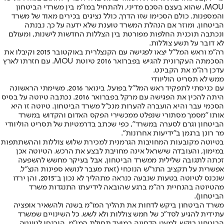
MOU, שהוא בעצם הסכם מדיני, ולהתחיל במו"מ בין משרדי הביטחון
והמספנות. כולם הסכימו שזו הדרך, כולל נציגים בכירים מאוד של משרד
הביטחון, ומוזר אם הנהלת המשרד טוענת שלא ידעה על כך. נבנתה
ונכתבה תוכנית החלפות מפורטת בין הצללות החדשות לישנות, ומעולם
לא דובר על תשע צוללות.
רה"מ וראש המל"ל יצאו לפגישה עם הקנצלרית באוקטובר 2015 וקיבלו את
הסכמתה העקרונית להגיש בפברואר 2016 טיוטת MOU. עם חזרתו לארץ
עדכן רה"מ את הקבינט.
ממש לא תסריט הוליוודי
עם כניסתי לתפקיד ראש המל"ל בפועל, בינואר 2016, משימתי הראשונה
היתה להכין את הפגישה עם מרקל בפברואר 2016. נכתבה טיוטה על בסיס
הסכמי עבר והיא הועברה להערות מנכ"ל משרד הביטחון. טיוטה זו היא
אותו "מסמך מסתורי שנפלט ממכשירי הפקס האדום והקדוש במשרד
הביטחון וגרם לסערה במשרד", כפי שכתב בדרמטיות של תסריט הוליוודי
מר רונן ברגמן ב"ידיעות אחרונות".
בטיוטה מקובעות המחויבות הגרמנית למכירת שלוש צוללות וההשתתפות
במימון, והעובדה שישראל אינה מחויבת לבצע את הרכש. הטיוטה אכן
זכתה לתגובה שלילית ממשרד הביטחון, אבל בעיקר מחשש להשפעה
אפשרית על תקציב התר"ש הנוכחי (זאת מעבר לנושא ספינות הנצ"ל,
שנכנס לטיוטה בטעות שנבעה כנראה מתהליך לא נכון ב־2015, והן ירדו
מהטיוטה בהנחיית רה"מ ברגע שהובאה לידיעתו התנגדות משרד
הביטחון).
משרד הביטחון ביקש לדחות את תהליך המו"מ בשנה ולהשאיר אופציה
עתידית להגיע לסד"כ של חמש צוללות ולא לשש. כל השינויים שמשרד
הביטחון ביקש, למעט הדחייה במועד תחילת המו"מ, הוכנסו לטיוטה