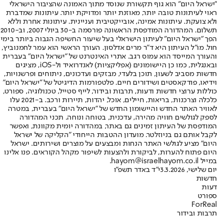
"ישראל היום" הוא גוף תקשורת שנוסד מתוך האמונה שהציבור הישראלי
ראוי לעיתונות טובה יותר, מאוזנת יותר ומדויקת יותר. עיתונות שמדברת
ולא צועקת. עיתונות אמינה, אובייקטיבית ועניינית. עיתונות אחרת וללא
תשלום. המהדורה המודפסת הראשונה פורסמה ב-30 ביולי 2007, וב-2010
הפך "ישראל היום" לעיתון הישראלי בעל שיעור החשיפה הגבוה ביותר בימי
חול. מו"ל העיתון היא ד"ר מרים אדלסון. העורך הראשי הוא עמר לחמנוביץ,
והעורך המייסד הוא עמוס רגב. אתרי האינטרנט של "ישראל היום" בעברית
ובאנגלית, כמו כן היישומונים (אפליקציות) לאנדרואיד ול-iOS, מציגים
חדשות מסביב לשעון, תוכן בלעדי, מבזקים ועדכונים, ניתוחים ופרשנויות,
וידיאו, פודקאסטים ושידורים חיים. פלטפורמות הדיגיטל של "ישראל היום"
כוללות ערוצי חדשות ודעות, תרבות ובידור, לייף סטייל, טכנולוגיה, ספורט,
כלכלה וצרכנות, בריאות, חיילים, אוכל, יהדות, תיירות ורכב. ב-2021 עלו
לאוויר האתר החדש והיישומון החדש של "ישראל היום" בעברית, במטרה
לספק לגולשים חוויה מהירה, עדכנית, בטוחה ונוחה. תכני המהדורה
המודפסת של העיתון זמינים גם באתר, במהדורה יומית מקוונת, ואפשר
לקבל אותם גם בניוזלטר. מועדון ההטבות הייחודי "הקליקה של ישראל
היום" מציע לגולשי האתר הנחות ומבצעים על מוצרים ושירותים. ישראל
היום פתוח להערות, לביקורת ולהצעות לשיפור מקהל הקוראים. פנו אלינו
במייל hayom@israelhayom.co.il.
יום שלישי, 3.3.2026
י"ד באדר תשפ"ו
חדשות
דעות
ספורט
ForReal
תרבות ובידור