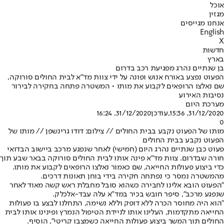
אוכל
מגזין
אנחנו מגייסים
English
X
חדשות
בארץ
בן שנתיים נהרג מפגיעת רכב בדרום
הפעוט נפצע באורח אנוש ופונה על ידי צוות מד"א לבית החולים סורוקה,
שם נאלצו הרופאים לקבוע את מותו • המשטרה פתחה בחקירה לבירור
נסיבות האירוע
מערכת היום
31/12/2020, 15:36
,עודכן
31/12/2020, 16:24
0
מותו של הפעוט נקבע בבית החולים // צילום: דודו גרינשפן // מותו של
הפעוט נקבע בבית החולים
פעוט כבן שנתיים נהרג היום (חמישי) לאחר שנפגע מרכב ביישוב הבדואי
חורה שבדרום. צוות מד"א פינה אותו לבית החולים סורוקה בבאר שבע תוך
כדי ביצוע פעולות החייאה, שם כאמור נאלצו הרופאים לקבוע את מותו.
מהמשטרה נמסר כי נפתחה חקירה בידי בוחן תאונות דרכים.
"הפעוט הובא אלינו לחבירה כשהוא סובל מחבלת ראש קשה מאוד לאחר
שנפגע מרכב", סיפר חובש בכיר במד"א עלה עבד-אלכלק.
"הוא היה מחוסר הכרה ללא דופק וללא נשימה, התחלנו לבצע בו פעולות
החייאה מתקדמות, העלינו אותו לניידת הטיפול הנמרץ ופינינו אותו לבית
החולים תוך המשך ביצוע פעולות החייאה כשמצבו קריטי", הוסיף.