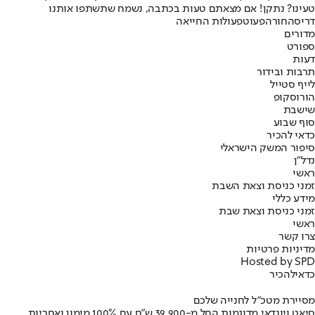
טעינו? נתקן! אם מצאתם טעות בכתבה, נשמח שתשתפו אותנו
דריסה
חורה
פעוט
פעולות החייאה
מדורים
ספורט
דעות
תרבות ובידור
לייף סטייל
הורוסקופ
שישבת
סוף שבוע
כדאי להכיר
סיפור המשק הישראלי
נדל"ן
ראשי
זמני כניסת וצאת השבת
מידע כללי
זמני כניסת וצאת שבת
ראשי
צרו קשר
מדיניות פרטיות
Hosted by SPD
כדאי
להכיר
מסיירת מטכ"ל לחנייה שלכם
סיאט ויונדאי מדוגמות החל מ-39,900 ש״ח עם 100% מימון ואחריות