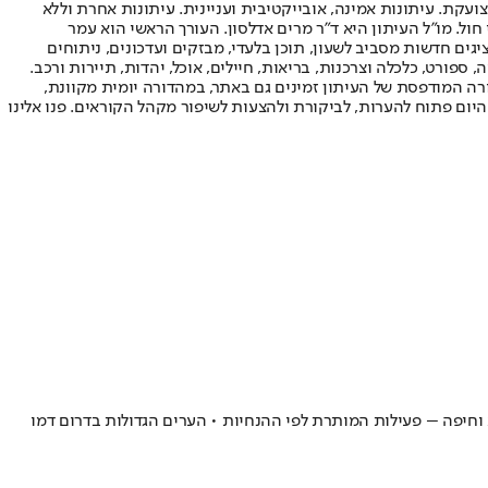
ועקת. עיתונות אמינה, אובייקטיבית ועניינית. עיתונות אחרת וללא
עור החשיפה הגבוה ביותר בימי חול. מו"ל העיתון היא ד"ר מרים אדלסון. העורך הראשי הוא עמר
 והעורך המייסד הוא עמוס רגב. אתרי האינטרנט של "ישראל היום" בעברית ובאנגלית, כמו כן היישומונים (אפליקציות) לאנדרואיד ול-iOS, מציגים חדשות מסביב לשעון, תוכן בלעדי, מבזקים ועדכונים, ניתוחים
, ספורט, כלכלה וצרכנות, בריאות, חיילים, אוכל, יהדות, תיירות ורכב.
דורה המודפסת של העיתון זמינים גם באתר, במהדורה יומית מקוונת,
היום פתוח להערות, לביקורת ולהצעות לשיפור מקהל הקוראים. פנו אלינו
וחיפה – פעילות המותרת לפי ההנחיות • הערים הגדולות בדרום דמו