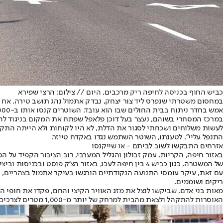
כביש החוף בכניסה לחיפה ריק מרכבים, היום // צילום: הרצי שפירא
במחסום משטרתי שנפרס ליד צור יצחק, נבדק אתמול נהג תושב טירה, אח ב
אמש בחדר ניתוח בבית החולים שבו הוא עובד. השוטרים קנסו אותו ב-5,000 שקלים, הורו לנהג לשוב לביתו ודיווח על המקרה למקום עבודתו.
לעשות משלוחים ושכחתי לסגור את הדלת, לא היו לקוחות ולא הייתה התקהל
התנפל עליי". לטענתו, השוטר השתמש נגדו באקדח טייזר.
אזרחים התבקשו לשוב לביתם - או שייקנסו
באזור חיפה, הקריות, עמק זבולון והגליל המערבי, רוב הציבור הקפיד על
של המשטרה, כגון כביש 4 בין חיפה לעכו, באזור הצ'ק פוסט ובכניסות וביציאות הדרומיות והצפוניות של חיפה.
עם זאת, עיקר עומסי התנועה הנקודתיים הורגשו בעיקר אתמול בצהריים, בס
ריקים ושוממים.
מאות בני אדם, שביקשו לנצל את מזג האוויר הקיצי והחם, פקדו את חופי 
האוסרות להתקהל ולצאת מהבית למרחק של יותר מ-1,000 מטרים לצרכים שאינם חיוניים.