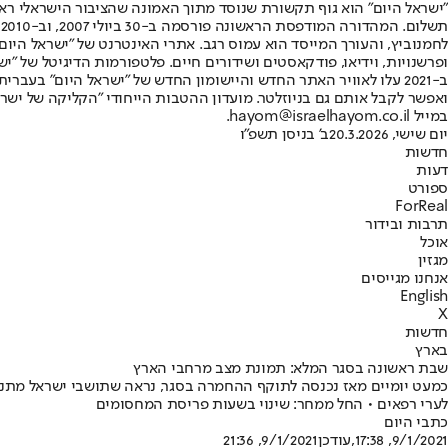
"ישראל היום" הוא גוף תקשורת שנוסד מתוך האמונה שהציבור הישראלי ראוי 
ת
ופרשנויות, וידיאו, פודקאסטים ושידורים חיים. פלטפורמות הדיגיטל של "ישרא
ב-2021 עלו לאוויר האתר החדש והיישומון החדש של "ישראל היום" בע
ואפשר לקבל אותם גם בניוזלטר. מועדון ההטבות הייחודי "הקליקה של ישרא
במייל hayom@israelhayom.co.il.
יום שישי, 20.3.2026
ב' בניסן תשפ"ו
חדשות
דעות
ספורט
ForReal
תרבות ובידור
אוכל
מגזין
אנחנו מגייסים
English
X
חדשות
בארץ
שבת ראשונה בסגר המלא: תמונת מצב מרחבי הארץ
כמעט יומיים מאז נכנסה לתוקף ההחמרה בסגר, נראה שתושבי ישראל מתנהלי
לערי רפאים • החל ממחר: שינוי בשעות פריסת המחסומים
כתבי היום
9/1/2021, 17:38
,עודכן
9/1/2021, 21:36