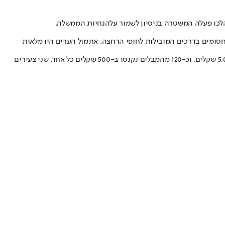
כו פעלה המשטרה בניסיון לשמור על
הנחיות הממשלה
.
חסומים בדרכים המובילות לחופי הרחצה. אתמול הערים היו מלאות
מקרה חריג נרשם בראשון לציון, שם איתרה המשטרה בלילה שבין חמישי לשישי מסיבה רבת משתתפים בווילה במערב העיר. בעל המקום נקנס ב-5,000 שקלים, וכ-120 מהמבלים נקנסו ב-500 שקלים כל אחד. שני צעירים