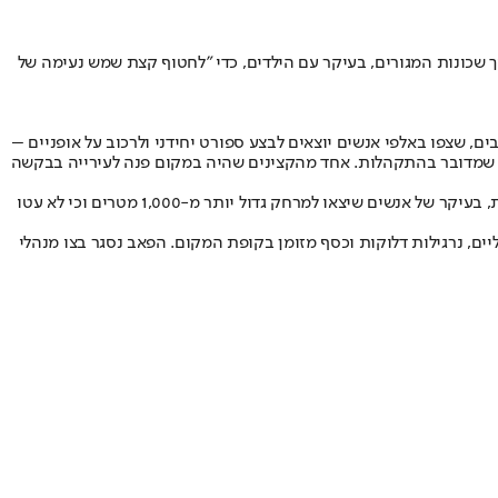
 שכונות המגורים, בעיקר עם הילדים, כדי "לחטוף קצת שמש נעימה של
 שצפו באלפי אנשים יוצאים לבצע ספורט יחידני ולרכוב על אופניים –
 שמדובר בהתקהלות. אחד מהקצינים שהיה במקום פנה לעירייה בבקשה
בכיכר דיזינגוף ובפארק הירקון שבעיר, נצפו שוטרים שביקשו מקבוצות להתפזר. באזור תל אביב רשמה המשטרה מאות דו"חות בגין הפרה של ההנחיות, בעיקר של אנשים שיצאו למרחק גדול יותר מ-1,000 מטרים וכי לא עטו
ים, נרגילות דלוקות וכסף מזומן בקופת המקום. הפאב נסגר בצו מנהלי