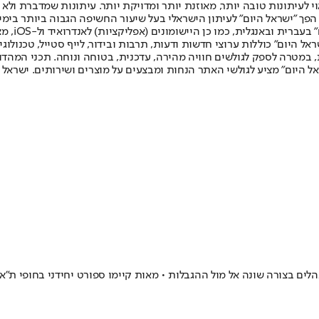
לעיתונות טובה יותר, מאוזנת יותר ומדויקת יותר. עיתונות שמדברת ולא צ
שלום. המהדורה המודפסת הראשונה פורסמה ב-30 ביולי 2007, וב-2010 הפך "ישראל היום" לעיתון הישראלי בעל שי
לחמנוביץ,
ל היום" כוללות ערוצי חדשות ודעות, תרבות ובידור, לייף סטייל, טכנולוגיה
ברית, במטרה לספק לגולשים חוויה מהירה, עדכנית, בטוחה ונוחה. תכני המה
ל היום" מציע לגולשי האתר הנחות ומבצעים על מוצרים ושירותים. ישראל 
ם בצורה שונה אל מול ההגבלות • מאות קיימו ספורט יחידני בחופי ת"א 