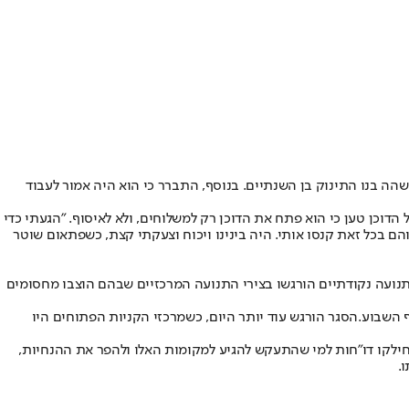
ה בנו התינוק בן השנתיים. בנוסף, התברר כי הוא היה אמור לעבוד
ל דוכן פלאפל שפתח את המקום בניגוד להנחיות, לאחר שתקף את השוטרים שרשמו לו דו"ח על סך 5,000 שקלים. בעל הדוכן טען כי הוא פתח את הדוכן רק למשלוחים, ולא לאיסוף. "הגעתי כדי
ם בכל זאת קנסו אותי. היה בינינו ויכוח וצעקתי קצת, כשפתאום שוטר
 תנועה נקודתיים הורגשו בצירי התנועה המרכזיים שבהם הוצבו מחסומים
 השבוע.הסגר הורגש עוד יותר היום, כשמרכזי הקניות הפתוחים היו
 וחילקו דו"חות למי שהתעקש להגיע למקומות האלו ולהפר את ההנחיות,
.