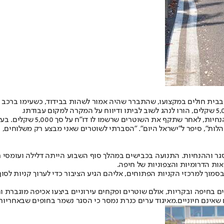
בית חולים במקצועו, שהתברר שהיה אמור לשהות בבידוד, כשעימו ברכב שה
במרכז המסחרי בשוהם, נעצר בע
ות", סיפר ל"ישראל היום". "הסברתי לשוטרים שאני מבצע רק משלוחים, וה
 הסגר וההנחיות. התנועה בכבישים במהלך סוף השבוע הייתה דלילה ועומסי
מוך למרכזי הקניות הפתוחים, אליהם הגיע הציבור כדי לערוך קניות לסוף
הים בחיפה ובקריות, אולם שוטרים ופקחים עירוניים ביצעו אכיפה מוגברת
מאיגוד ערים כנרת נמסר כי הסגר נשמר בחופים שבאחריותו