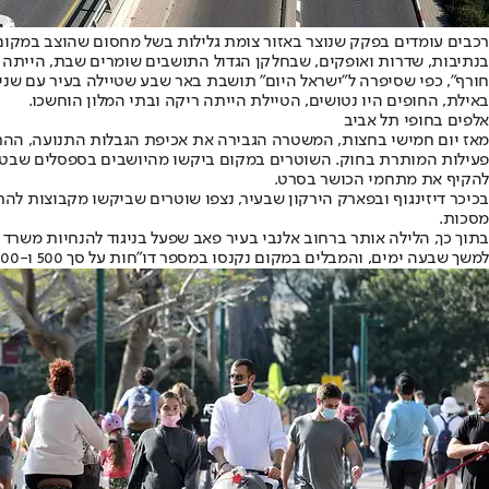
רכבים עומדים בפקק שנוצר באזור צומת גלילות בשל מחסום שהוצב במקום, א
בנתיבות, שדרות ואופקים, שבחלקן הגדול התושבים שומרים שבת, הייתה תנ
חורף", כפי שסיפרה ל"ישראל היום" תושבת באר שבע שטיילה בעיר עם שני 
באילת, החופים היו נטושים, הטיילת הייתה ריקה ובתי המלון הוחשכו.
אלפים בחופי תל אביב
מאז יום חמישי בחצות, המשטרה הגבירה את אכיפת הגבלות התנועה, ההתקהל
פעילות המותרת בחוק. השוטרים במקום ביקשו מהיושבים בספסלים שבטי
להקיף את מתחמי הכושר בסרט.
מסכות.
בתוך כך, הלילה אותר ברחוב אלנבי בעיר פאב שפעל בניגוד להנחיות משרד 
למשך שבעה ימים, והמבלים במקום נקנסו במספר דו"חות על סך 500 ו-1,000 שקלים.