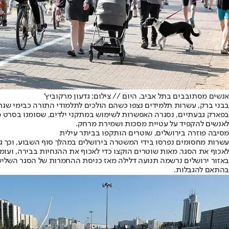
אנשים מסתובבים בתל אביב, היום // צילום: גדעון מרקוביץ'
בבני ברק, עשרות תלמידים נצפו כשהם הולכים לתלמודי התורה כבימי שגרה
בפארק גבעתיים, נסגרה האפשרות לשימוש במתקני ילדים, שסומנו בסרט מי
לאנשים להקפיד על עטיית מסכות ושמירת מרחק.
מסיבה פוזרה בירושלים, שוטרים הותקפו בביתר עילית
עשרות מחסומים נפרסו בידי המשטרה בירושלים במהלך סוף השבוע, וכך גם ב
לאכוף את הסגר. מאות שוטרים הוקצו כדי לאכוף את ההנחיות בבירה, ועומ
באזור ירושלים נרשמה תנועה דלילה מאז כניסת ההחמרות של הסגר השלישי
בהתאם להגבלו
ת
.