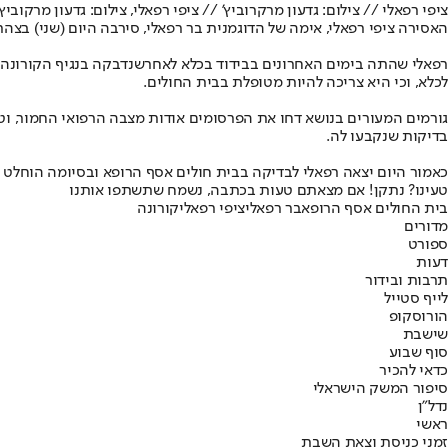
ציפי רפאלי // צילום: גדעון מרקרוביץ' // ציפי רפאלי, צילום: גדעון מרקוביץ'
האסירה ציפי רפאלי
, אימה של הדוגמנית בר רפאלי, סירבה היום (שני) בצ
רפאלי שהתה בימים האחרונים בבידוד בכלא לאחר
שנדבקה בנגיף הקורונה
לכלא, וכי היא צריכה להיות מטופלת בבית החולים.
גורמים המעורים בנושא דחו את הפרסומים אודות מצבה הרפואי החמור, וטע
בדיקות שנקבעו לה.
כאמור היום יצאה רפאלי לבדיקה בבית חולים אסף הרופא ובסיומה הוחלט 
טעינו? נתקן! אם מצאתם טעות בכתבה, נשמח שתשתפו אותנו
בית החולים אסף הרופא
בר רפאלי
ציפי רפאלי
קורונה
מדורים
ספורט
דעות
תרבות ובידור
לייף סטייל
הורוסקופ
שישבת
סוף שבוע
כדאי להכיר
סיפור המשק הישראלי
נדל"ן
ראשי
זמני כניסת וצאת השבת