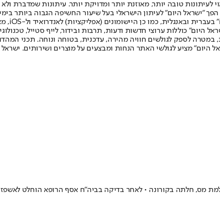
לעיתונות טובה יותר, מאוזנת יותר ומדויקת יותר. עיתונות שמדברת ולא צ
שלום. המהדורה המודפסת הראשונה פורסמה ב-30 ביולי 2007, וב-2010 הפך "ישראל היום" לעיתון הישראלי בעל שי
לחמנוביץ,
ל היום" כוללות ערוצי חדשות ודעות, תרבות ובידור, לייף סטייל, טכנולוגיה
ברית, במטרה לספק לגולשים חוויה מהירה, עדכנית, בטוחה ונוחה. תכני המה
ל היום" מציע לגולשי האתר הנחות ומבצעים על מוצרים ושירותים. ישראל 
 מס, חלתה בקורונה • לאחר בדיקה בביה"ח אסף הרופא הוחלט לאשפזה 