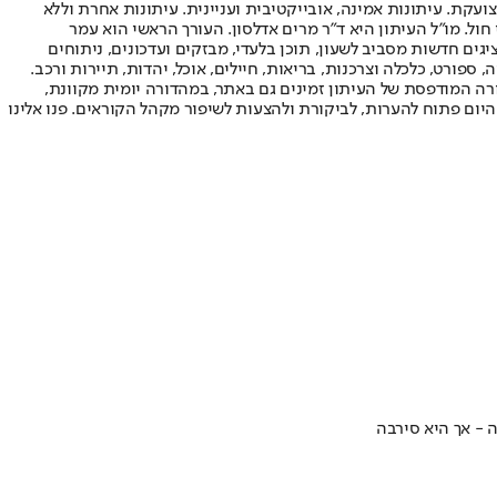
ועקת. עיתונות אמינה, אובייקטיבית ועניינית. עיתונות אחרת וללא
עור החשיפה הגבוה ביותר בימי חול. מו"ל העיתון היא ד"ר מרים אדלסון. העורך הראשי הוא עמר
 והעורך המייסד הוא עמוס רגב. אתרי האינטרנט של "ישראל היום" בעברית ובאנגלית, כמו כן היישומונים (אפליקציות) לאנדרואיד ול-iOS, מציגים חדשות מסביב לשעון, תוכן בלעדי, מבזקים ועדכונים, ניתוחים
, ספורט, כלכלה וצרכנות, בריאות, חיילים, אוכל, יהדות, תיירות ורכב.
דורה המודפסת של העיתון זמינים גם באתר, במהדורה יומית מקוונת,
היום פתוח להערות, לביקורת ולהצעות לשיפור מקהל הקוראים. פנו אלינו
- אך היא סירבה