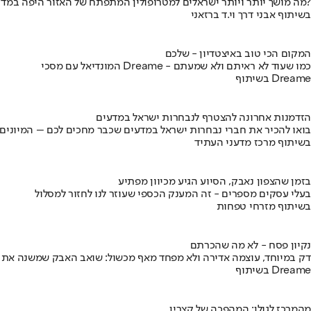
מה מושך יותר ויותר ישראלים למטרופולין המתפתח של האזור היפה במדינה?
בשיתוף אבני דרך וי.ד ברזאני
המקום הכי טוב באיצטדיון - שלכם
המונדיאל עם מסכי Dreame - כמו שעוד לא ראיתם ולא שמעתם
בשיתוף Dreame
הזדמנות אחרונה להצטרף לנבחרות ישראל במדעים
בואו להכיר את חברי נבחרות ישראל במדעים שכבר מחכים לכם – המיונים
בשיתוף מרכז מדעני העתיד
בזמן שהצפון נאבק, הסיוע הגיע מכיוון מפתיע
בעלי עסקים מספרים - זה המענק הכספי שעוזר לנו לחזור למסלול
בשיתוף מזרחי טפחות
נקיון פסח - לא מה שהכרתם
דק במיוחד, עוצמה אדירה ולא מפחד מאף מכשול: שואב האבק שמשנה את
בשיתוף Dreame
מהמרכז לגולן: המהפכה של קצרין