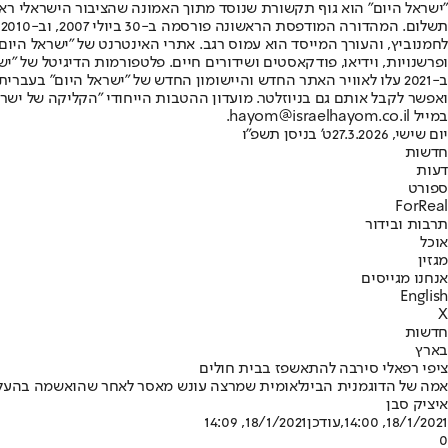
"ישראל היום" הוא גוף תקשורת שנוסד מתוך האמונה שהציבור הישראלי ראוי 
ת
ופרשנויות, וידיאו, פודקאסטים ושידורים חיים. פלטפורמות הדיגיטל של "ישרא
ב-2021 עלו לאוויר האתר החדש והיישומון החדש של "ישראל היום" בע
ואפשר לקבל אותם גם בניוזלטר. מועדון ההטבות הייחודי "הקליקה של ישרא
במייל hayom@israelhayom.co.il.
יום שישי, 27.3.2026
ט' בניסן תשפ"ו
חדשות
דעות
ספורט
ForReal
תרבות ובידור
אוכל
מגזין
אנחנו מגייסים
English
X
חדשות
בארץ
ציפי רפאלי סירבה להתאשפז בבית חולים
אמה של הדוגמנית הבינלאומית שמרצה עונש מאסר לאחר שהואשמה בהעלמת
איציק סבן
18/1/2021, 14:00
,עודכן
18/1/2021, 14:09
0