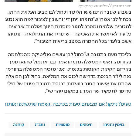
רחוב בבני ברק // צילום: גדעון מרקוביץ'
בשבוע שעבר התגוששו הליכוד וכחול לבן סביב העלאת החוק. 
בכחול לבן אמרו ש"נתניהו ייתן דין וחשבון לציבור למה הוא נכנע 
למגזרים שלמים ומסרב לסגור מוסדות חינוך ואולמות אירועים. 
כל עוד לא יאשר את האכיפה - שתוריד את התחלואה - נתניהו 
אשם בלעדי בכל החמרה במצב בריאות הציבור".
בליכוד טענו בתגובה ש"כחול לבן עושים פוליטיקה מהמלחמה 
בקורונה. ראש הממשלה נתניהו אמר כבר אתמול שהוא תומך 
בקידום חקיקת הקנסות בכנסת, ואכן מזכיר הממשלה ברוורמן 
פנה ליו״ר הכנסת בדרישה לכנס את המליאה. כחול לבן הם אלה 
שהתנו את אישור הסגר בוועדות בכנסת תמורת מינויו של חילי 
טרופר לתפקיד שר המדע במקום יזהר שי".
טעינו? נתקן! אם מצאתם טעות בכתבה, נשמח שתשתפו אותנו
בנימין נתניהו
חיסונים
מוטציות
נתב"ג
קורונה