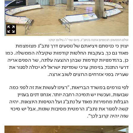
אולם הנוסעים הנכנסים ארצה בנתב"ג, ביום שני // צילום: קוקו
יצוין כי כניסתם ויציאתם של נוסעים דרך נתב"ג מצומצמת 
מאוד גם כך, בעקבות החלטות קודמות שקיבלה הממשלה. כמו 
כן, בהזדמנויות קודמות שבהן ההצעה עלתה, שר הפנים אריה 
דרעי התנגד, בנימוק ערכי שמדינת ישראל לא יכולה לסגור את 
שעריה בפני אזרחים הרוצים לשוב ארצה.
לפי גורמים במשרד הבריאות, "רצינו לעשות את זה לפני כמה 
שבועות, ועכשיו יש תמיכה רחבה יותר. אנחנו דנים בעניין 
הגבלות מחמירות מאוד על נתב"ג ועל הטיסות היוצאות. יהיה 
קשה לסגור את נתב"ג הרמטית מסיבות שונות, אבל יש סיכוי 
שזה יהיה קרוב לכך".