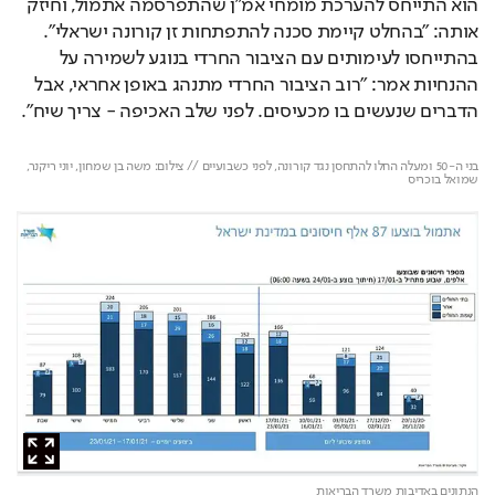
הוא התייחס להערכת מומחי אמ"ן שהתפרסמה אתמול, וחיזק 
אותה: "בהחלט קיימת סכנה להתפתחות זן קורונה ישראלי". 
בהתייחסו לעימותים עם הציבור החרדי בנוגע לשמירה על 
ההנחיות אמר: "רוב הציבור החרדי מתנהג באופן אחראי, אבל 
הדברים שנעשים בו מכעיסים. לפני שלב האכיפה - צריך שיח". 
Loaded
: 
Unmute
30.03%
בני ה-50 ומעלה החלו להתחסן נגד קורונה, לפני כשבועיים // צילום: משה בן שמחון, יוני ריקנר, 
שמואל בוכריס
הנתונים באדיבות משרד הבריאות