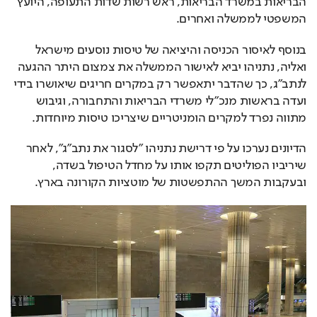
הבריאות במשרד הבריאות, ראש רשות שדות התעופה, היועץ 
המשפטי לממשלה ואחרים.
בנוסף לאיסור הכניסה והיציאה של טיסות נוסעים מישראל 
ואליה, נתניהו יביא לאישור הממשלה את צמצום היתר ההגעה 
לנתב"ג, כך שהדבר יתאפשר רק במקרים חריגים שיאושרו בידי 
ועדה בראשות מנכ"לי משרדי הבריאות והתחבורה, וגיבוש 
מתווה נפרד למקרים הומניטריים שיצריכו טיסות מיוחדות.
הדיונים נערכו על פי דרישת נתניהו "לסגור את נתב"ג", לאחר 
שיריביו הפוליטים תקפו אותו על מחדל הטיפול בשדה, 
ובעקבות המשך ההתפשטות של מוטציות הקורונה בארץ.