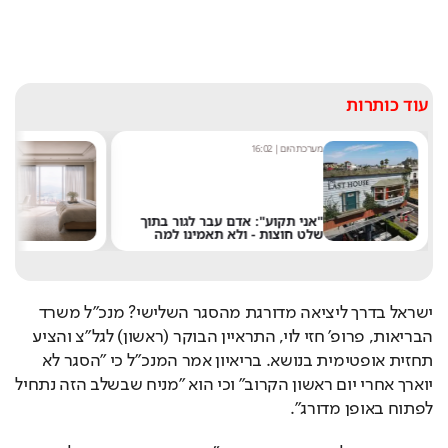
עוד כותרות
מערכת היום
|
16:02
אסף ג
"אני תקוע": אדם עבר לגור בתוך
רוצ
שלט חוצות - ולא תאמינו למה
במל
ישראל בדרך ליציאה מדורגת מהסגר השלישי? מנכ"ל משרד 
הבריאות, פרופ' חזי לוי, התראיין הבוקר (ראשון) לגל"צ והציע 
תחזית אופטימית בנושא. בריאיון אמר המנכ"ל כי "הסגר לא 
יוארך אחרי יום ראשון הקרוב" וכי הוא "מניח שבשלב הזה נתחיל 
לפתוח באופן מדורג". 