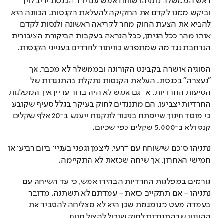
ראש הממשלה נתניהו שוחח אמש עם יו"ר הכנסת יריב לוין 
וביקש ממנו לקדם את החקיקה להעלאת הקנסות. הכוונה היא 
להביא את הצעת החוק מחר לקריאה ראשונה ולנסות לקדם 
אותו מהר ככל הניתן, ככל הנראה בעקבות הביקורת הציבורית 
הנרחבת נגד מה שמתפרש כוויתור לחרדים בענייני הקנסות.
הסוגיה אושרה בקבינט הקורונה ובממשלה לא מכבר, אך 
"נעצרה" בכנסת. העלאת הקנסות נתקלת בהתנגדות של 
הסיעות החרדיות, אך גם אמש לא היה ברור עדיין איך המפלגות 
החרדיות יצביעו. הם מתנגדים לחוק בעיקר בגלל סעיף שקובע 
כי מוסד חינוך שייפתח בניגוד לתקנות ייענש ב־20 אלף שקלים 
קנס ולא ב־5,000 שקלים כפי שכיום.
נתניהו סיכם שישוחח עם דרעי, ליצמן וגפני בעניין ביום רביעי או 
חמישי האחרון, אך שיחה שכזאת לא התקיימה.
גורמים במפלגות החרדיות הבהירו אמש, כי עד השיחה עם 
נתניהו - אם תתקיים כזאת - עמדתם לא תשתנה. מדובר 
בעמדה מעט מגומגמת שכן היא לא מצליחה להסביר את 
ההיגיון שבהתנגדות לחוק שיכול להציל חיים.