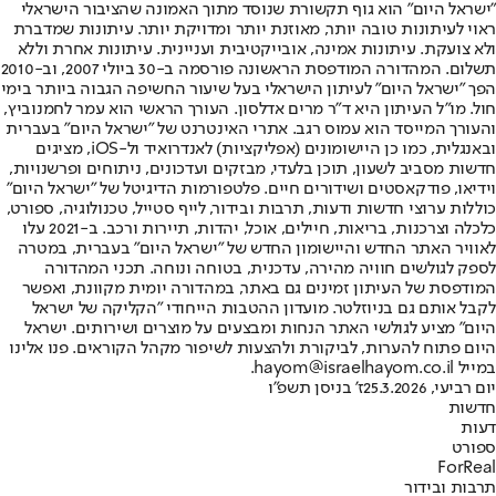
"ישראל היום" הוא גוף תקשורת שנוסד מתוך האמונה שהציבור הישראלי
ראוי לעיתונות טובה יותר, מאוזנת יותר ומדויקת יותר. עיתונות שמדברת
ולא צועקת. עיתונות אמינה, אובייקטיבית ועניינית. עיתונות אחרת וללא
תשלום. המהדורה המודפסת הראשונה פורסמה ב-30 ביולי 2007, וב-2010
הפך "ישראל היום" לעיתון הישראלי בעל שיעור החשיפה הגבוה ביותר בימי
חול. מו"ל העיתון היא ד"ר מרים אדלסון. העורך הראשי הוא עמר לחמנוביץ,
והעורך המייסד הוא עמוס רגב. אתרי האינטרנט של "ישראל היום" בעברית
ובאנגלית, כמו כן היישומונים (אפליקציות) לאנדרואיד ול-iOS, מציגים
חדשות מסביב לשעון, תוכן בלעדי, מבזקים ועדכונים, ניתוחים ופרשנויות,
וידיאו, פודקאסטים ושידורים חיים. פלטפורמות הדיגיטל של "ישראל היום"
כוללות ערוצי חדשות ודעות, תרבות ובידור, לייף סטייל, טכנולוגיה, ספורט,
כלכלה וצרכנות, בריאות, חיילים, אוכל, יהדות, תיירות ורכב. ב-2021 עלו
לאוויר האתר החדש והיישומון החדש של "ישראל היום" בעברית, במטרה
לספק לגולשים חוויה מהירה, עדכנית, בטוחה ונוחה. תכני המהדורה
המודפסת של העיתון זמינים גם באתר, במהדורה יומית מקוונת, ואפשר
לקבל אותם גם בניוזלטר. מועדון ההטבות הייחודי "הקליקה של ישראל
היום" מציע לגולשי האתר הנחות ומבצעים על מוצרים ושירותים. ישראל
היום פתוח להערות, לביקורת ולהצעות לשיפור מקהל הקוראים. פנו אלינו
במייל hayom@israelhayom.co.il.
יום רביעי, 25.3.2026
ז' בניסן תשפ"ו
חדשות
דעות
ספורט
ForReal
תרבות ובידור