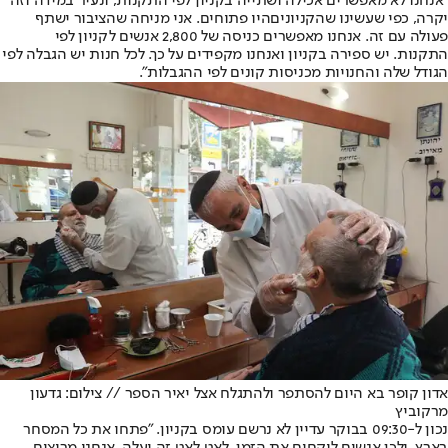
"אנחנו לא מאפשרים אכילה ושתייה בקניון לפי התקנות, ונעיר במידה וזה
יקרה, כפי שעשינו שה
קניונים
היו פתוחים. אני מניחה שהציבור ישתף
פעולה עם זה. אנחנו מאפשרים כניסה של 2,800 אנשים לקניון לפי
התקנות. יש ספירה בקניון ואנחנו מקפידים על כך. לכל חנות יש הגבלה לפי
הגודל שלה והחנויות מכניסות קונים לפי ההגבלות".
אדון קופר בא היום להסתפר ולהתגלח אצל יאיר הספר // צילום: גדעון
מרקוביץ
נכון ל-09:30 בבוקר עדיין לא נרשם עומס בקניון. "פתחו את כל המסחר