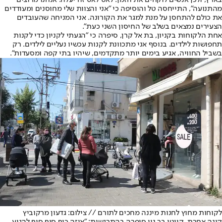
בארץ, ולכן אנשים לוקחים את הזמן. לאט לאט זה יעלה. אנחנו מרוצים
מהתנועה", התייחסה טל והוסיפה כי "אני והצוות שלי מחוסנים ומעודדים
את כולם להתחסן על מנת למגר את הקורונה. אני המניחה שהעובדים
הצעירים נמצאים בשלב של החיסון השני כעת".
אחת הלקוחות בקניון, בת אל קרן, סיפרה כי "הגעתי לקניון כדי לקנות
תחפושות לילדים. בנוסף אני מתכוונת לקנות עכשיו נעליים לילדים. רק
בשביל החוויה, אגיע בימים יותר מתקדמים, שיהיו בתי קפה ומסעדות".
לקוחות מחוץ לחנות מיננה מחכים לתורם // צילום: גדעון מרקוביץ
קונה אחרת, קייטי בר נוי סיפרה בהתרגשות: "איזה כיף סוף סוף להגיע