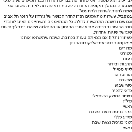
לבריכה, הוא מספר, "אני שוחה פה בבריכת גורדון כבר חמישים שנה, מאז
שנסגרה במהלך תקופת הקורונה לא ביקרתי פה וזה לא היה פשוט. אני
שמח לחזור, לשחות ולהתעמל".
במקביל, עשרות מתאמנים חזרו לחדר הכושר של גורדון על חופי תל אביב
וגם שם נרשמה התרגשות גדולה. כל המתאמנים והשחיינים הציגו לעובדי
חדר הכושר והבריכה את אישורי החיסון או ההחלמה שלהם בתהליך פשוט
שנמשך שניות אחדות.
טעינו? נתקן! אם מצאתם טעות בכתבה, נשמח שתשתפו אותנו
איילון
מסחר
סגר
עזריאלי
קורונה
קניון
מדורים
ספורט
דעות
תרבות ובידור
לייף סטייל
הורוסקופ
שישבת
סוף שבוע
כדאי להכיר
סיפור המשק הישראלי
נדל"ן
ראשי
זמני כניסת וצאת השבת
מידע כללי
זמני כניסת וצאת שבת
ראשי