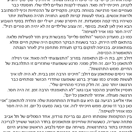
לקניון. חיכיתי לזה מאד. הגעתי לקנות נעליים לילד שלי. חוסנתי כבר
פעמיים ואני מרגישה בטוחה בקניון. מקפידים על ההנחיות וכיף להסתובב
ולראות אנשים. באתי לעשות קניות לנפש. החוויה תהיה מושלמת יותר
כשיהיו בתי קפה ומסעדות. זה חיסרון שאין. יש לי יום הולדת בסוף השבוע
הבא ואין לאן לצאת. בנוסף , זה עצוב שלילדים זה לא יהיה חג פורים רגיל".
"היה חסר כמו אויר לנשימה"
כמו כן, מועדון הכושר "הולמס פלייס" במבשרת ציון חזר לפעילות מלאה
בהתאם לתו הירוק. כבר בשעות הבוקר המקום היה שוקק חיים ומלא
במתאמנים. בכניסה למקום בדקו תעודת מתחסן ורק לאחר הצגתה
התאפשרה הכניסה.
דולב זקן, בת ה-23 התאמנה במרץ: "התגעגעתי לזה מאוד. אני רגילה
להתאמן כל יום. זה חלק ממני. מרגע ששמעתי שחוזרים זו התלהבות של
החיים. ממש התרגשות".
אור ניסים שמתאמן עם דולב: "חיכינו הרבה זמן בבית. לא היה לנו איך
לעשות ספורט כמו שצריך. ברגע ששמענו שחדרי הכושר נפתחים כבר
הרגשנו יותר טוב. זה חלק מרכזי מהחיים שלי".
חוסיין אלחטיב מהכפר אבו גוש: "לא התאמנתי הרבה זמן. זה היה חסר.
הרגשה מעולה. אחזור להתאמן כל יום".
אתי אליאב הגיעה גם היא עם תעודת המתחסנת שלה וחזרה להתאמן: "אני
כאן כבר 11 שנים. ממש חיכיתי לזה. אני באה כמעט כל יום. זה היה חסר
כמו אוויר לנשימה".
בין המקומות שנפתחו היום, גם בריכת גורדון, אחד הסמלים של תל אביב
פתחה שעריה, כשעשרות שחיינים ומתאמנים בחדר הכושר ששייך לבריכה
המתינו בתור בהתרגשות. בשיחה עם יוסף גלבוע, הראשון שהגיע היום