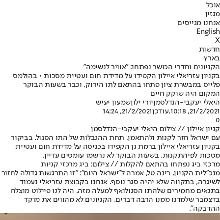
אוכל
מגזין
אנחנו מגייסים
English
X
חדשות
בארץ
הקניונים וחדרי הכושר נפתחו: "אוויר לנשימה"
בקניון עזריאלי איילון הקפידו על מדידת חום ועטיית מסכות • בהולמס
פלייס במבשרת ציון פתחו בהתאם לתו הירוק, וכבר בשעות הבוקר
המקום היה שוקק חיים
היאלי יעקבי-הנדלסמן
יורי ילון
שמעון יעיש
21/2/2021, 10:18
,עודכן
21/2/2021, 14:24
0
קניון איילון // צילום היאלי יעקבי-הנדלסמן
עם ישראל חזר לקנות ולהתאמן, תחת ההגבלות של התו הסגול. בביקור
בקניון עזריאלי איילון ברמת גן הקפידו בכניסה על מדידת חום ועטיית
מסכות לפי
התקנות
. בשעות הבוקר לא נרשמו עומסים עדיין.
מרכזי ביג נפתחו בהתאם להקלות // צילום: ביג מרכזי קניות
מנכ"לית הקניון, רינה טל, אמרה ל"ישראל היום": "זו התרגשות גדולה לחזור
לשיגרה, בתקווה שלא יהיה סגר נוסף. אנחנו בקבוצת עזריאלי נעמוד
בתנאים מחמירים של
התו הסגול
ואף למעלה מזה. היה לנו פיילוט מוצלח
בדצמבר שלמדנו ממנו הרבה דברים. הקניונים לא מהווים את מוקד
ההדבקה".