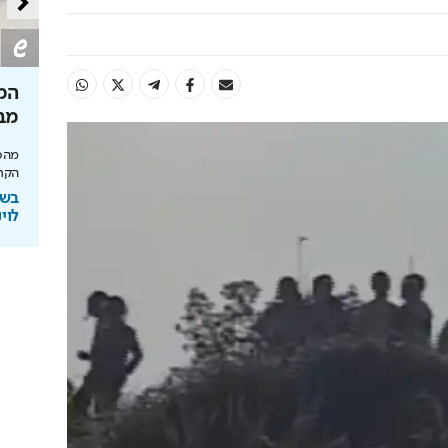
שבי הנגב?
הצצה לקמפוס שרוצה לשנות את
המק
האקדמיה
מב
 נמשיך לראות
שערי מדע ומשפט נוחת בהייטק של רעננה עם
מהסב
מעבדות AI ותוכניות חדשות
הקרי
ב
בשיתוף המרכז האקדמי שערי מדע
בשי
ומשפט
לוינ