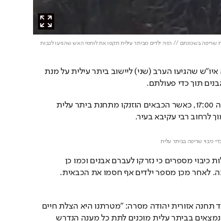
ת שריפה בשכונתם // הזוי: ילדים מביתר עילית תקפו את לוחמי האש שהגיעו לכבות
לוחמי אש מכבאות והצלה איו"ש שהגיעו הערב (שני) ליישוב ביתר עילית על מנת 
נים תוך כדי פעולתם. 
המקרה אירע בסמוך לשעה 17:00, כאשר הכבאים הוזנקו מתחנת ביתר עלית 
 לרחוב רבי עקיבא בעיר. 
Loaded
: 
Unmute
79.91%
די כיבוי שריפה בביתר עלית
לוחמי האש שהחלו בפעולות כיבוי מספרים כי נזרקו לעברם אבנים וכמו כן 
נקראו לעברם קריאות נאצה. לאחר מכן מספר ילדים אף חסמו את הכבאית. 
סגן טפסר תמיר ארז מפקד תחנה אזורית יהודה מסרה: "מטרתנו היא הצלת חיים 
נפש ורכוש! לוחמי האש הנמצאים בביתר עלית מוכנים לתת כל מענה הנדרש 