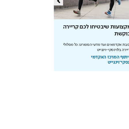
צועות שיבטיחו לכם קריירה
הזדמנות האחרונה להר
וקשת
המונדיאל
ת אקדמאים ועד מדעי הספורט: כל מסלולי
ירה בלוינסקי-וינגייט
ותשלום זכיות מיידי
תוף המרכז האקדמי
בשיתוף המועצה להסדר הה
סקי־וינגייט
בספורט