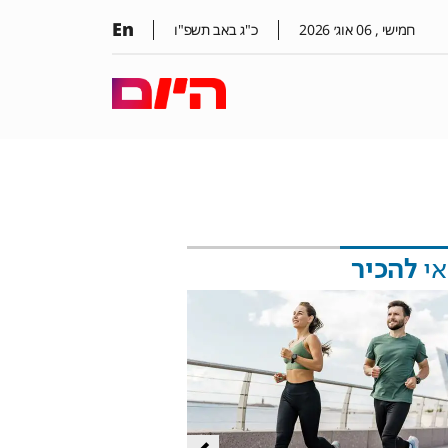
En
חמישי ,
06
אוג׳
2026
כ"ג באב תשפ"ו
אי
להכיר