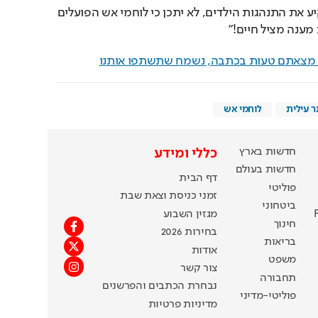
לטובת התושבים. אני מוקיע את התנהגות הילדים, לא יתכן כי לוחמי אש הפועלים 
מענה מציל חיים!"
ם מצאתם טעות בכתבה, נשמח שתשתפו אותנו
ר עילית
לוחמי אש
חדשות בארץ
כללי ומידע
חדשות בעולם
דף הבית
פוליטי
זמני כניסת וצאת שבת
ביטחוני
מגזין השבוע
חינוך
בחירות 2026
בריאות
אודות
משפט
צור קשר
תחבורה
נבחרת הכתבים והפרשנים
פוליטי-מדיני
מדיניות פרטיות