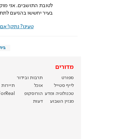
בעיר יחששו בהגיעם לתת 
טעינו? נתקן! א
בית
מדורים
ספורט
תרבות ובידור
לייף סטייל
אוכל
תיירות
טכנולוגיה ומדע
הורוסקופ
ForReal
מגזין השבוע
דעות