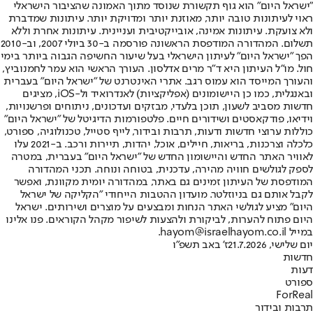
"ישראל היום" הוא גוף תקשורת שנוסד מתוך האמונה שהציבור הישראלי
ראוי לעיתונות טובה יותר, מאוזנת יותר ומדויקת יותר. עיתונות שמדברת
ולא צועקת. עיתונות אמינה, אובייקטיבית ועניינית. עיתונות אחרת וללא
תשלום. המהדורה המודפסת הראשונה פורסמה ב-30 ביולי 2007, וב-2010
הפך "ישראל היום" לעיתון הישראלי בעל שיעור החשיפה הגבוה ביותר בימי
חול. מו"ל העיתון היא ד"ר מרים אדלסון. העורך הראשי הוא עמר לחמנוביץ,
והעורך המייסד הוא עמוס רגב. אתרי האינטרנט של "ישראל היום" בעברית
ובאנגלית, כמו כן היישומונים (אפליקציות) לאנדרואיד ול-iOS, מציגים
חדשות מסביב לשעון, תוכן בלעדי, מבזקים ועדכונים, ניתוחים ופרשנויות,
וידיאו, פודקאסטים ושידורים חיים. פלטפורמות הדיגיטל של "ישראל היום"
כוללות ערוצי חדשות ודעות, תרבות ובידור, לייף סטייל, טכנולוגיה, ספורט,
כלכלה וצרכנות, בריאות, חיילים, אוכל, יהדות, תיירות ורכב. ב-2021 עלו
לאוויר האתר החדש והיישומון החדש של "ישראל היום" בעברית, במטרה
לספק לגולשים חוויה מהירה, עדכנית, בטוחה ונוחה. תכני המהדורה
המודפסת של העיתון זמינים גם באתר, במהדורה יומית מקוונת, ואפשר
לקבל אותם גם בניוזלטר. מועדון ההטבות הייחודי "הקליקה של ישראל
היום" מציע לגולשי האתר הנחות ומבצעים על מוצרים ושירותים. ישראל
היום פתוח להערות, לביקורת ולהצעות לשיפור מקהל הקוראים. פנו אלינו
במייל hayom@israelhayom.co.il.
יום שלישי, 21.7.2026
ז' באב תשפ"ו
חדשות
דעות
ספורט
ForReal
תרבות ובידור