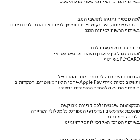
בשיתוף המרכז האקדמי שערי מדע ומשפט
מה מבטיח נתניהו לתושבי הנגב?
בנגב יש צמיחה, יש ביקוש ואנחנו נמשיך לראות את הנגב ולפתח אותו
בשיתוף הרשות לפיתוח הנגב
כל ההטבות שמגיעות לכם
מה ההבדל בין מועדון תעופה וכרטיס אשראי?
בשיתוף FLYCARD
הזדמנות האחרונה להרוויח מגמר המונדיאל
יחסי הימור משופרים, הפקדות ב-Apple Pay ותשלום זכיות מיידי
בשיתוף המועצה להסדר ההימורים בספורט
המקצועות שיבטיחו לכם קריירה מבוקשת
מהסבת אקדמאים ועד מדעי הספורט: כל מסלולי הקריירה
בלוינסקי-וינגייט
בשיתוף המרכז האקדמי לוינסקי־וינגייט