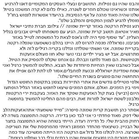
והבנו שהיו גם נפילות. התושבים ובעלי העסקים המקומיים דאגו להרגיע
אותנו וכשראינו שכולם חוזרים לשגרה, כאילו כלום לא קרה המשכנו בטיול
שלנו שהיה מאוד מהנה על אף הנסיבות. בהיעדר אפשרות לנפוש בחו"ל
מומלץ להגיע לצפון המקסים והמלבב שלנו".
רגע נפילת הרקטה באזור קריית שמונה // צילום: חברת נתיבי ישראל
מאיר אטיאס, תושב קרית שמונה, הגיע עם משפחתו לשייט אבובים בגליל
העליון. "עד שסוף סוף היה לנו צ’אנס לצאת כל המשפחה לטייל באזור
סביבנו, נסראללה מנסה להרוס לנו. היינו בהלם כששמענו שנפלה רקטה
בקריית שמונה. אני ואשתי שנולדנו וגדלנו בקריה רגילים לזה ולא
מתרגשים, אבל יש בעיר ילדים ובני נוער שלא חוו מעולם אזעקות
וקטיושות. הם מאוד נלחצו ונבהלו. גם אנחנו שקלנו להפסיק את הטיול,
אבל כשהבנו שאין הנחיות מיוחדות של הצבא, החלטנו להמשיך כרגיל ואני
שמח שמדינת ישראל
לא נכנעת למחבלים.
אסור לנו לתת להם אפילו את
התחושה שהם פוגעים בשגרת החיים שלנו".
אלפי מטיילים גודשים את אתרי התיירות בצפון בתקופת החופש הגדול
וימי בין הזמנים. ואולם, אותם המונים שיצאו לחופש באזור הגליל הופתעו
היום (רביעי) בעת קול האזעקות שפקד את האזור, בעקבות ירי הרקטות
מלבנון לשטח ישראל. למרות זאת, רבים מהם החליטו להמשיך בחופשה
כרגיל.
אסתר כהן תושבת קרית שמונה סיפרה: "מייד ששמעתי את
האזעקות
הלב
שלי דפק. מאוד פחדתי כי אני לבד כאן בדירה. הרקטה התפוצצה בשדה לא
רחוק מהבית שלי. כל הדירה רעדה. הייתי בטוחה שהיא התפוצצה בחצר
של הבניין. כשיצאתי מהחדר הממוגן ראיתי מהמרפסת שלי את השריפה
שפרצה. היה לכולנו מזל גדול אם הרקטה הזו הייתה ממשיכה עוד כמה
מאות מטרים היו נפגעים אנשים שהיו בבתים וכלי רכב שחלפו בצומת".