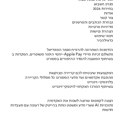
מגזין השבוע
בחירות 2026
אודות
צור קשר
נבחרת הכתבים והפרשנים
מדיניות פרטיות
הצהרת נגישות
תנאי שימוש
כדאי
להכיר
הזדמנות האחרונה להרוויח מגמר המונדיאל
יחסי הימור משופרים, הפקדות ב-Apple Pay ותשלום זכיות מיידי
בשיתוף המועצה להסדר ההימורים בספורט
המקצועות שיבטיחו לכם קריירה מבוקשת
מהסבת אקדמאים ועד מדעי הספורט: כל מסלולי הקריירה
בלוינסקי-וינגייט
בשיתוף המרכז האקדמי לוינסקי־וינגייט
הצצה לקמפוס שרוצה לשנות את האקדמיה
שערי מדע ומשפט נוחת בהייטק של רעננה עם מעבדות AI ותוכניות
חדשות