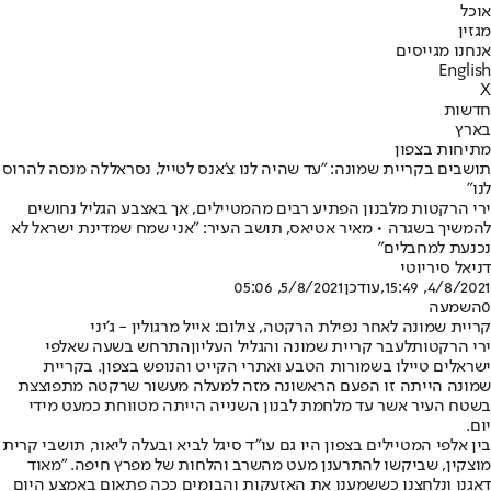
אוכל
מגזין
אנחנו מגייסים
English
X
חדשות
בארץ
מתיחות בצפון
תושבים בקריית שמונה: "עד שהיה לנו צ’אנס לטייל, נסראללה מנסה להרוס
לנו"
ירי הרקטות מלבנון הפתיע רבים מהמטיילים, אך באצבע הגליל נחושים
להמשיך בשגרה • מאיר אטיאס, תושב העיר: "אני שמח שמדינת ישראל לא
נכנעת למחבלים"
דניאל סיריוטי
4/8/2021, 15:49
,עודכן
5/8/2021, 05:06
0
השמעה
קריית שמונה לאחר נפילת הרקטה, צילום: אייל מרגולין - ג'יני
ירי הרקטות
לעבר קריית שמונה והגליל העליון
התרחש בשעה שאלפי
ישראלים טיילו בשמורות הטבע ואתרי הקייט והנופש בצפון. בקריית
שמונה הייתה זו הפעם הראשונה מזה למעלה מעשור שרקטה מתפוצצת
בשטח העיר אשר עד מלחמת לבנון השנייה הייתה מטווחת כמעט מידי
יום.
בין אלפי המטיילים בצפון היו גם עו"ד סיגל לביא ובעלה ליאור, תושבי קרית
מוצקין, שביקשו להתרענן מעט מהשרב והלחות של מפרץ חיפה. "מאוד
דאגנו ונלחצנו כששמענו את האזעקות והבומים ככה פתאום באמצע היום