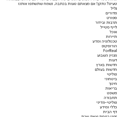
טעינו? נתקן! אם מצאתם טעות בכתבה, נשמח שתשתפו אותנו
גליל
מדורים
ספורט
תרבות ובידור
לייף סטייל
אוכל
תיירות
טכנולוגיה ומדע
הורוסקופ
ForReal
מגזין השבוע
דעות
חדשות בארץ
חדשות בעולם
פוליטי
ביטחוני
חינוך
בריאות
משפט
תחבורה
פוליטי-מדיני
כללי ומידע
דף הבית
זמני כניסת וצאת שבת