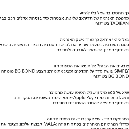
כך תחסכו בחשמל בלי להזיע
מהפכת האנרגיה של תדיראן: שליטה, אבטחת מידע וניהול אקלים חכם בבי
בשיתוף TADIRAN
בצל איומי איראן: כך נערך משק האנרגיה
פסגת האנרגיה במעמד שגריר ארה"ב, שר האנרגיה ובכירי התעשייה בישראל
בשיתוף המכון הישראלי לאנרגיה ולסביבה
צובעים את הבית? אל תעשו את הטעות הזו
מומחה BG BOND עושה סדר על המדפים ומציג את מותג הצבע SIMPLY
בשיתוף BG BOND
שיא של 600 מיליון שקל: הטוטו עושה מהפיכה
יחסי הימור משופרים, הפקדות ב-Apple Pay ותשלום זכיות מיידי
בשיתוף המועצה להסדר ההימורים בספורט
הפרויקט החדש שמסקרן רוכשים בפתח תקווה
קבוצת אלמוג מציגה את פרויקט MALA: מגדלי הפרימיום האחרונים בפתח תקווה