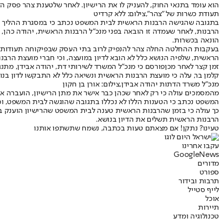
הוא עומד בתנאי החוק, להעניק לו את הרישיון. לאחר שלטענת צהר פסק ה
תעודת כשרות של "צהר",צילום: ללא קרדיט
בתגובה שהגישה הרבנות הראשית לבית המשפט נכתב כי במסגרת ההליך ה
הרבנות, לאחר שעמדה זו הובאה בפני מנכ"ל הרבנות הראשית, יהודה כהן, 
הונאה בכשרות.
בעקבות ההחלטה החלה צהר להנפיק לרוב בתי העסק שבפיקוחה תעודות כ
הראשית, שלפיה הנושא כלל לא הובא לדיון במועצה, וכי חברי מועצת הרבנ
זמן קצר לאחר מכן
פורסם כי מנכ"ל המשרד לשירותי דת, יהודה אבידן, מתנג
קלמן בר, עלה כי מועצת הרבנות הראשית ונשיאה כלל לא התבקשו לדון בנו
מנכ"ל משרד הדתות יהודה אבידן,צילום: אורן בן חקון
מהמסמכים עולה כי רק לאחר שכהן כבר אישר את מתן הרישיון, הועברה א
המשפט נכתב כי הטענות הללו לא נכללו בתגובה שהוגשה לבית המשפט, ו
כך עולה כי בזמן שהרבנות הראשית טענה לבית המשפט שהרישיון הוענק ב
הרבנות הראשית תשלים את הדיון בנושא.
טעינו? נתקן! אם מצאתם טעות בכתבה, נשמח שתשתפו אותנו
עקבו אחרינו
G
o
o
g
l
e
News
מדורים
ספורט
תרבות ובידור
לייף סטייל
אוכל
תיירות
טכנולוגיה ומדע