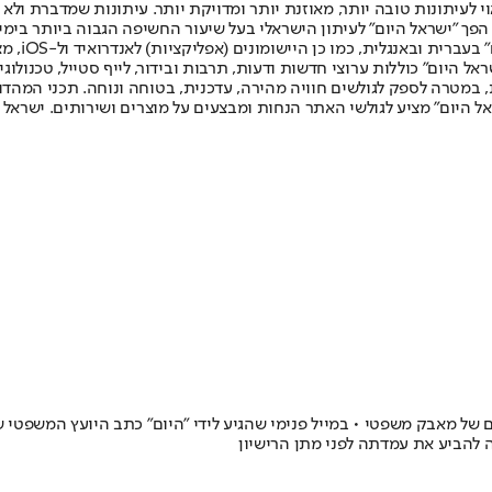
לעיתונות טובה יותר, מאוזנת יותר ומדויקת יותר. עיתונות שמדברת ולא צ
שלום. המהדורה המודפסת הראשונה פורסמה ב-30 ביולי 2007, וב-2010 הפך "ישראל היום" לעיתון הישראלי בעל שי
לחמנוביץ,
ל היום" כוללות ערוצי חדשות ודעות, תרבות ובידור, לייף סטייל, טכנולוגיה
ברית, במטרה לספק לגולשים חוויה מהירה, עדכנית, בטוחה ונוחה. תכני המה
ל היום" מציע לגולשי האתר הנחות ומבצעים על מוצרים ושירותים. ישראל 
ם של מאבק משפטי • במייל פנימי שהגיע לידי "היום" כתב היועץ המשפטי 
להביע את עמדתה לפני מתן הרישיון