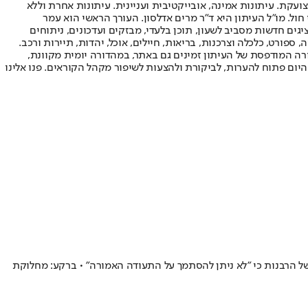
ועקת. עיתונות אמינה, אובייקטיבית ועניינית. עיתונות אחרת וללא
עור החשיפה הגבוה ביותר בימי חול. מו"ל העיתון היא ד"ר מרים אדלסון. העורך הראשי הוא עמר
 והעורך המייסד הוא עמוס רגב. אתרי האינטרנט של "ישראל היום" בעברית ובאנגלית, כמו כן היישומונים (אפליקציות) לאנדרואיד ול-iOS, מציגים חדשות מסביב לשעון, תוכן בלעדי, מבזקים ועדכונים, ניתוחים
, ספורט, כלכלה וצרכנות, בריאות, חיילים, אוכל, יהדות, תיירות ורכב.
דורה המודפסת של העיתון זמינים גם באתר, במהדורה יומית מקוונת,
היום פתוח להערות, לביקורת ולהצעות לשיפור מקהל הקוראים. פנו אלינו
של הרבנות כי "לא ניתן להסתמך על התעודה האמורה" • ברקע: מחלוקת