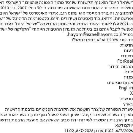
"ישראל היום" הוא גוף תקשורת שנוסד מתוך האמונה שהציבור הישראלי ראוי 
ת
ופרשנויות, וידיאו, פודקאסטים ושידורים חיים. פלטפורמות הדיגיטל של "ישרא
ב-2021 עלו לאוויר האתר החדש והיישומון החדש של "ישראל היום" בע
ואפשר לקבל אותם גם בניוזלטר. מועדון ההטבות הייחודי "הקליקה של ישרא
במייל hayom@israelhayom.co.il.
יום שני, 6.7.2026
כ"א בתמוז תשפ"ו
חדשות
דעות
ספורט
ForReal
תרבות ובידור
אוכל
מגזין
אנחנו מגייסים
English
X
חדשות
בארץ
סערת הכשרות של צהר חושפת את הקרבות הפנימיים ברבנות הראשית
מערך הכשרות של צהר קיבל רישיון רשמי לפעול כגוף נותן הכשר לאחר שני
בתוך הרבנות והמשרד לשירותי דת סביב השאלה אם מועצת הרבנות נדרשה 
יותם דשא
6/7/2026, 11:02
,עודכן
6/7/2026, 11:02