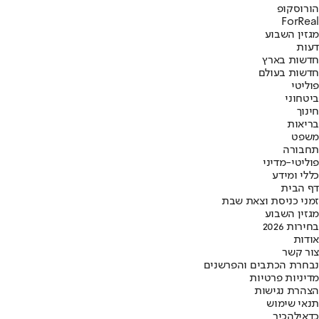
הורוסקופ
ForReal
מגזין השבוע
דעות
חדשות בארץ
חדשות בעולם
פוליטי
ביטחוני
חינוך
בריאות
משפט
תחבורה
פוליטי-מדיני
כללי ומידע
דף הבית
זמני כניסת וצאת שבת
מגזין השבוע
בחירות 2026
אודות
צור קשר
נבחרת הכתבים והפרשנים
מדיניות פרטיות
הצהרת נגישות
תנאי שימוש
כדאי
להכיר