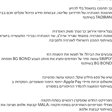
כך תחסכו בחשמל בלי להזיע
מהפכת האנרגיה של תדיראן: שליטה, אבטחת מידע וניהול אקלים חכם בבי
בשיתוף TADIRAN
בצל איומי איראן: כך נערך משק האנרגיה
פסגת האנרגיה במעמד שגריר ארה"ב, שר האנרגיה ובכירי התעשייה בישראל
בשיתוף המכון הישראלי לאנרגיה ולסביבה
צובעים את הבית? אל תעשו את הטעות הזו
מומחה BG BOND עושה סדר על המדפים ומציג את מותג הצבע SIMPLY
בשיתוף BG BOND
שיא של 600 מיליון שקל: הטוטו עושה מהפיכה
יחסי הימור משופרים, הפקדות ב-Apple Pay ותשלום זכיות מיידי
בשיתוף המועצה להסדר ההימורים בספורט
הפרויקט החדש שמסקרן רוכשים בפתח תקווה
קבוצת אלמוג מציגה את פרויקט MALA: מגדלי הפרימיום האחרונים בפתח תקווה
בשיתוף קבוצת אלמוג