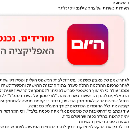
0
השמעה
תעודות כשרות של צהר. צילום: יוסי זליגר
לאחר שנים של מאבק משפטי, עתירות לבית המשפט העליון ופסק דין שחי
לאחר פרסום ההחלטה החלה סערה בתוך הרבנות הראשית והמשרד לשירותי דת.
וממנו עולה כי הייעוץ המשפטי סבר שלא ניתן להסתמך על הרישיון שניתן ל
הרב אליקים לבנון נגד אישור כשרות צהר: “לא לסמוך על כשרות מנכ”ל” // 
במייל, שנשלח לכהן לאחר מתן הרישיון, נכתב כי קיימת מניעה להסתמך ע
קיבלה את כלל החומרים הנדרשים לצורך הפעלת סמכותה.
עוד נכתב כי "החשיבות של מנגנונים אלו אינה טכנית בלבד", וכי המחוק
יהיה לראות בהליך ככזה שהושלם כדין.
הסערה סביב רישיון הכשרות
כדי להבין את הרקע למחלוקת, צריך לחזור לתחילת הפרשה. לאחר שנים של