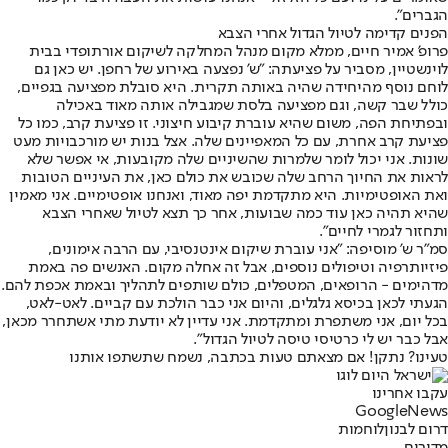
הגברים".
הפנים קדימה לטיול הגדול אחרי הצבא
פרופ' אמיר חיים, ממלא מקום מנהל המחלקה לשיקום אורתופדי בבית
לוינשטיין, מסביר על פציעתה: "ש' נפצעה באירוע של רחפן. יש כאן גם
לוחם נוסף מהיחידה שהיה באותה תקרית. היא סובלת מפציעה בגפיים,
כולל שבר קשה, וגם מפציעה בלסת שמגבילה אותה מאוד באכילה
ובפתיחת הפה, משום שהיא עוברת קיבוע חיצוני. זו פציעת קרב, כמו כל
פציעת קרב אחרת, עם כל המאפיינים שלה. אצל בנות יש מורכבויות מעט
שונות. אני יכול לומר שלמרות שהשיניים שלה מקובעות, אי אפשר שלא
לראות את החיוך הרחב שלה שכובש את כולם כאן, את העיניים הטובות
ואת האופטימיות. היא מתקדמת יפה מאוד, ואנחנו אופטימיים. אני מאמין
שהיא תהיה כאן עוד כמה שבועות, אחר כך תצא לטיול שאחרי הצבא
ותחזור לגמרי לחיים".
סמ"ר ש' מוסיפה: "אני עוברת שיקום אינטנסיבי, עם הרבה אימונים,
פיזיותרפיה וטיפולים נוספים, אבל זה אחלה מקום. האנשים פה באמת
מדהימים - הרופאים, המטפלים, כולם שותפים לתהליך ובאמת אכפת להם.
הגעתי לכאן בכיסא גלגלים, והיום אני כבר הולכת עם קביים. לאט-לאט,
בכל יום, אני משתפרת ומתקדמת. אני עדיין לא יודעת מתי אשתחרר מכאן,
אבל כבר יש לי כרטיסי טיסה לטיול הגדול".
טעינו? נתקן! אם מצאתם טעות בכתבה, נשמח שתשתפו אותנו
עקבו אחרינו
G
o
o
g
l
e
News
דרום לבנון
לוחמות
מדורים