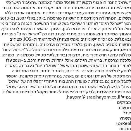
"ישראל היום" הוא גוף תקשורת שנוסד מתוך האמונה שהציבור הישראלי
ראוי לעיתונות טובה יותר, מאוזנת יותר ומדויקת יותר. עיתונות שמדברת
ולא צועקת. עיתונות אמינה, אובייקטיבית ועניינית. עיתונות אחרת וללא
תשלום. המהדורה המודפסת הראשונה פורסמה ב-30 ביולי 2007, וב-2010
הפך "ישראל היום" לעיתון הישראלי בעל שיעור החשיפה הגבוה ביותר בימי
חול. מו"ל העיתון היא ד"ר מרים אדלסון. העורך הראשי הוא עמר לחמנוביץ,
והעורך המייסד הוא עמוס רגב. אתרי האינטרנט של "ישראל היום" בעברית
ובאנגלית, כמו כן היישומונים (אפליקציות) לאנדרואיד ול-iOS, מציגים
חדשות מסביב לשעון, תוכן בלעדי, מבזקים ועדכונים, ניתוחים ופרשנויות,
וידיאו, פודקאסטים ושידורים חיים. פלטפורמות הדיגיטל של "ישראל היום"
כוללות ערוצי חדשות ודעות, תרבות ובידור, לייף סטייל, טכנולוגיה, ספורט,
כלכלה וצרכנות, בריאות, חיילים, אוכל, יהדות, תיירות ורכב. ב-2021 עלו
לאוויר האתר החדש והיישומון החדש של "ישראל היום" בעברית, במטרה
לספק לגולשים חוויה מהירה, עדכנית, בטוחה ונוחה. תכני המהדורה
המודפסת של העיתון זמינים גם באתר, במהדורה יומית מקוונת, ואפשר
לקבל אותם גם בניוזלטר. מועדון ההטבות הייחודי "הקליקה של ישראל
היום" מציע לגולשי האתר הנחות ומבצעים על מוצרים ושירותים. ישראל
היום פתוח להערות, לביקורת ולהצעות לשיפור מקהל הקוראים. פנו אלינו
במייל hayom@israelhayom.co.il.
מבזקים
חדשות
אוכל
תשחץ
ForReal
תרבות