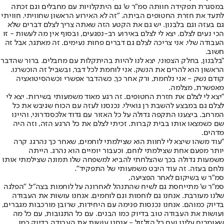
במסגרת תפקידה חוותה סמ"ר ש' גם היתקלויות עם מחבלים וגם זכתה
לתעד את חזרת החטופים הביתה. "זה לא האירוע הראשון שחוויתי. חוויתי
גם בעזה וגם בלבנון. יש גם את הקטע הזה שאתה צריך לצלם דברים שלא
הכי נעים לצלם. יצא לי לצלם באירוע רב-נפגעים, ובסוף אין מה לעשות - זו
העבודה שלי. אני צריכה לצלם גם דברים פחות נעימים. זה מאתגר, אבל זה
חשוב.
"בלבנון, בחלק הצפוני, יצא לנו להיות בהיתקלות עם מחבלים. ברור שהדבר
הראשון הוא להרים את הנשק. אני לוחמת לכל דבר, ובשביל זה הוכשרנו.
קודם נשק - אני נלחמת, ורק אחר כך, כשהדבר אפשרי וכשהסיטואציה
מאפשרת, מצלמה.
"יצא לי לצלם את חזרת החטופים. זה רגע מאוד משמעותי בשירות. יצא לי
לצלם גם במבצע להשבת רן גואילי. נכנסנו לעזה עם הכוח שגיבש את כל
המרחב. ביצענו התקפה גדולה על כל האזור עם גדוד אלכסנדרוני, והיינו
שם כשמצאו אותו בבית קברות. זכיתי לצלם את כל הרגע הזה, וזה היה
מדהים.
"עוד משהו שיצא לי לחוות הוא שצילמתי לוחמים, שאחר כך נהרגו. קרה
יותר מפעם אחת שצילמתי לוחם, וכעבור יומיים הוא נהרג. הייתה
משמעות גדולה בכך שהצלחתי להביא למשפחה שלו תמונה שצילמתי אותו
נלחם בעזה. זה עוד היבט משמעותי של התפקיד".
סמ"ר ש בשיקום לאחר הפציעה,
סמ"ר ש' מתייחסת גם לשיח שהתנהל לאחרונה על לוחמות בצה"ל. "הפלגה
שלנו מעורבת. אנחנו גם לוחמות וגם לוחמים. אנחנו עושות את העבודה
בדיוק כמוהם. אנחנו נכנסות פנימה עם היחידות, שרובן מורכבות מגברים,
ועושות את העבודה טוב בדיוק כמו הבנים. עם כל התגובות, עם כל מה
שאומרים עלינו ועם כל הזלזול - אנחנו עושות את העבודה בדיוק כמו