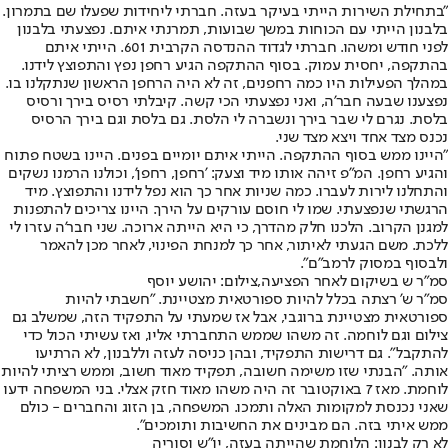
"בתחילת השירות הייתי בעיקר בעזה. חברתי ליחידות שפעלו שם בתמרון.
בלבנון הייתי עם הכוחות במשך שבועות, תמרנתי איתם. נפצעתי בלבנון
לפני חודש ומשהו. חברתי לגדוד ההנדסה הקרבית 601. הייתי איתם
בהתקפה, יחסית עמוק. בסוף ההתקפה הגיע רחפן נפץ והתפוצץ לידנו.
במהלך הפעילות היו כמה רחפנים, זה לא היה הרחפן הראשון שנתקלנו בו.
נפצענו שבעה חבר'ה, ואני נפצעתי הכי קשה. קיבלתי רסיס בירך ורסיס
בלסת. נגרם לי שבר בירך ונשברה לי הלסת. גם בלסת וגם בירך הרסיס
נכנס מצד אחד ויצא מצד שני.
"היינו ממש בסוף ההתקפה. הייתי איתם יומיים בפנים. היינו בשטח פתוח
והגיע רחפן. המ"פ זיהה אותו מיד וצעק: 'רחפן, רחפן', וכולנו הרמנו נשקים
והתחלנו לירות לעברו. כמה שניות אחר כך הוא נפל לידנו והתפוצץ. מיד
הרגשתי שנפצעתי. שמו לי חוסם עורקים על הירך. היינו צריכים להתפנות
למגנן הקרוב. הלכנו חלק מהדרך, כי היא הייתה ארוכה. שני חבר'ה עזרו לי
ללכת. משם הגעתי לאיתור, אחר כך למנחת הפינוי, לאחר מכן להאמר
ולבסוף במסוק לרמב"ם".
סמ"ר ש בשיקום לאחר הפציעה,צילום: יהושע יוסף
סמ"ר ש' רצתה בכלל להיות ספורטאית מצטיינת. "חשבתי להיות
ספורטאית מצטיינת ברוגבי, אבל אז שמעתי על התפקיד הזה, שמשלב גם
צילום וגם לוחמה. זה משהו שממש התחברתי אליו, ואז עשיתי הכול כדי
להתקבל". גם דרישות התפקיד, ובהן כניסה לעזה וללבנון, לא הרתיעו
אותה. "הבנתי שזו משימה חשובה, תפקיד מאוד חשוב, וממש רציתי להיות
לוחמת. מאז 7 באוקטובר זה היה משהו מאוד חזק אצלי. בני המשפחה ידעו
שאני נכנסת למקומות האלה ותמכו. המשפחה, בן הזוג והחברים - כולם
ממש איתי בזה. הם מבינים את החשיבות ותומכים".
לא רק לבנון: הלוחמת שהייתה בעזה, יו"ש וסוריה