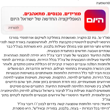
0
השמעה
סמ"ר ש', בת 22 מקציר, מאושפזת במחלקה לשיקום אורתופדי במרכז
הרפואי לשיקום לוינשטיין מקבוצת כללית, לאחר
שנפצעה באורח קשה לפני
חודש וחצי מרחפן נפץ במהלך פעילות בלבנון
. היא משרתת בצה"ל כבר
שנתיים ושבעה חודשים כמתעדת מבצעית.
פלגת התיעוד המבצעי של מערך דובר צה"ל היא יחידה לוחמת האחראית
לתיעוד פעילותו המבצעית של צה"ל בכלל הזירות, בשגרה ובחירום. לוחמי
ולוחמות הפלגה עוברים הכשרה קרבית 07 הכוללת אימון מתקדם, ולאחר
מכן הכשרה מקצועית בתחומי הצילום, הווידאו והדוברות. הם פועלים
ככוח חביר לצד כלל היחידות הלוחמות ומשתתפים במשימות מבצעיות
בכל הזירות, מתעדים לחימה, התקפות, פשיטות, חשיפות אמצעי לחימה
ואירועים משמעותיים, כמו חזרת חטופים בזמן אמת, תוך שהם נדרשים
לשלב בין משימת הלחימה למשימת התיעוד. התוצרים שהם מפיקים
משמשים להצגת פעילות צה"ל לציבור בישראל ובעולם, לחיזוק הלגיטימציה
הבינלאומית, לתיעוד היסטורי של אירועים מבצעיים ולהפקת לקחים בתוך
צה"ל.
תיעוד: פינוי הלוחמת שנפצעה קשה בדרום לבנון // דובר צה"ל
"הייתי בכל הגזרות - בעזה, בלבנון, בסוריה ובאיו"ש", היא מספרת.