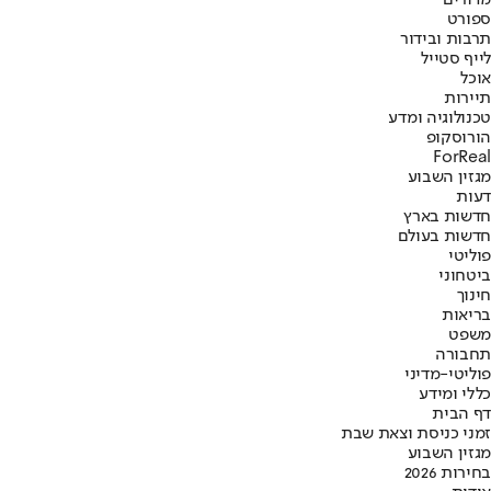
ספורט
תרבות ובידור
לייף סטייל
אוכל
תיירות
טכנולוגיה ומדע
הורוסקופ
ForReal
מגזין השבוע
דעות
חדשות בארץ
חדשות בעולם
פוליטי
ביטחוני
חינוך
בריאות
משפט
תחבורה
פוליטי-מדיני
כללי ומידע
דף הבית
זמני כניסת וצאת שבת
מגזין השבוע
בחירות 2026