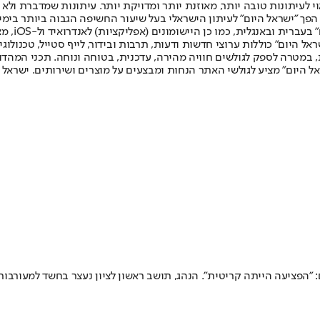
לעיתונות טובה יותר, מאוזנת יותר ומדויקת יותר. עיתונות שמדברת ולא צ
שלום. המהדורה המודפסת הראשונה פורסמה ב-30 ביולי 2007, וב-2010 הפך "ישראל היום" לעיתון הישראלי בעל שי
לחמנוביץ,
ל היום" כוללות ערוצי חדשות ודעות, תרבות ובידור, לייף סטייל, טכנולוגיה
ברית, במטרה לספק לגולשים חוויה מהירה, עדכנית, בטוחה ונוחה. תכני המה
ל היום" מציע לגולשי האתר הנחות ומבצעים על מוצרים ושירותים. ישראל 
: "הפציעה הייתה קריטית". הנהג, תושב ראשון לציון נעצר בחשד למעורבו