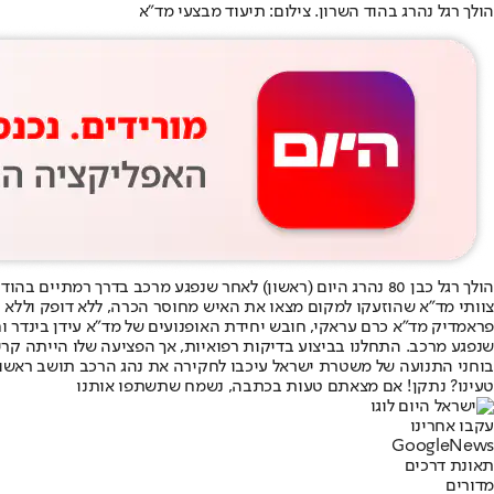
הולך רגל נהרג בהוד השרון. צילום: תיעוד מבצעי מד"א
הולך רגל כבן 80 נהרג היום (ראשון) לאחר שנפגע מרכב בדרך רמתיים בהוד השרון.
צוותי מד"א שהוזעקו למקום מצאו את האיש מחוסר הכרה, ללא דופק וללא נ
פראמדיק מד"א כרם עראקי, חובש יחידת האופנועים של מד"א עידן בינדר ו
שנפגע מרכב. התחלנו בביצוע בדיקות רפואיות, אך הפציעה שלו הייתה קרי
בוחני התנועה של משטרת ישראל עיכבו לחקירה את נהג הרכב תושב ראשון 
טעינו? נתקן! אם מצאתם טעות בכתבה, נשמח שתשתפו אותנו
עקבו אחרינו
G
o
o
g
l
e
News
תאונת דרכים
מדורים