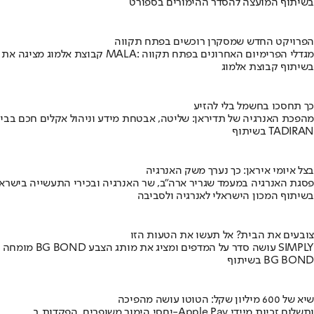
בשיתוף המועצה להסדר ההימורים בספורט
הפרויקט החדש שמסקרן רוכשים בפתח תקווה
קבוצת אלמוג מציגה את פרויקט MALA: מגדלי הפרימיום האחרונים בפתח תקווה
בשיתוף קבוצת אלמוג
כך תחסכו בחשמל בלי להזיע
מהפכת האנרגיה של תדיראן: שליטה, אבטחת מידע וניהול אקלים חכם בבי
בשיתוף TADIRAN
בצל איומי איראן: כך נערך משק האנרגיה
פסגת האנרגיה במעמד שגריר ארה"ב, שר האנרגיה ובכירי התעשייה בישראל
בשיתוף המכון הישראלי לאנרגיה ולסביבה
צובעים את הבית? אל תעשו את הטעות הזו
מומחה BG BOND עושה סדר על המדפים ומציג את מותג הצבע SIMPLY
בשיתוף BG BOND
שיא של 600 מיליון שקל: הטוטו עושה מהפיכה
יחסי הימור משופרים, הפקדות ב-Apple Pay ותשלום זכיות מיידי