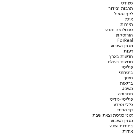
ספורט
תרבות ובידור
לייף סטייל
אוכל
תיירות
טכנולוגיה ומדע
הורוסקופ
ForReal
מגזין השבוע
דעות
חדשות בארץ
חדשות בעולם
פוליטי
ביטחוני
חינוך
בריאות
משפט
תחבורה
פוליטי-מדיני
כללי ומידע
דף הבית
זמני כניסת וצאת שבת
מגזין השבוע
בחירות 2026
אודות