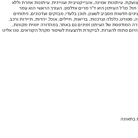
ועקת. עיתונות אמינה, אובייקטיבית ועניינית. עיתונות אחרת וללא
עור החשיפה הגבוה ביותר בימי חול. מו"ל העיתון היא ד"ר מרים אדלסון. העורך הראשי הוא עמר
 והעורך המייסד הוא עמוס רגב. אתרי האינטרנט של "ישראל היום" בעברית ובאנגלית, כמו כן היישומונים (אפליקציות) לאנדרואיד ול-iOS, מציגים חדשות מסביב לשעון, תוכן בלעדי, מבזקים ועדכונים, ניתוחים
, ספורט, כלכלה וצרכנות, בריאות, חיילים, אוכל, יהדות, תיירות ורכב.
דורה המודפסת של העיתון זמינים גם באתר, במהדורה יומית מקוונת,
היום פתוח להערות, לביקורת ולהצעות לשיפור מקהל הקוראים. פנו אלינו
ת בתאונה