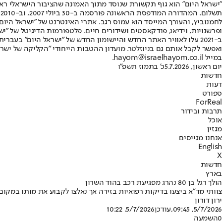
"ישראל היום" הוא גוף תקשורת שנוסד מתוך האמונה שהציבור הישראלי ראוי 
ת
ופרשנויות, וידיאו, פודקאסטים ושידורים חיים. פלטפורמות הדיגיטל של "ישרא
ב-2021 עלו לאוויר האתר החדש והיישומון החדש של "ישראל היום" בע
ואפשר לקבל אותם גם בניוזלטר. מועדון ההטבות הייחודי "הקליקה של ישרא
במייל hayom@israelhayom.co.il.
יום ראשון, 5.7.2026
כ' בתמוז תשפ"ו
חדשות
דעות
ספורט
ForReal
תרבות ובידור
אוכל
מגזין
אנחנו מגייסים
English
X
חדשות
בארץ
הולך רגל בן 80 נהרג מפגיעת רכב בהוד השרון
צוותי מד"א ביצעו בדיקות רפואיות בזירה אך נאלצו לקבוע את מותו במקום
ירון דורון
5/7/2026, 09:45
,עודכן
5/7/2026, 10:22
0
השמעה