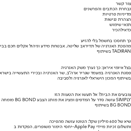
צור קשר
נבחרת הכתבים והפרשנים
מדיניות פרטיות
הצהרת נגישות
תנאי שימוש
כדאי
להכיר
כך תחסכו בחשמל בלי להזיע
מהפכת האנרגיה של תדיראן: שליטה, אבטחת מידע וניהול אקלים חכם בבי
בשיתוף TADIRAN
בצל איומי איראן: כך נערך משק האנרגיה
פסגת האנרגיה במעמד שגריר ארה"ב, שר האנרגיה ובכירי התעשייה בישראל
בשיתוף המכון הישראלי לאנרגיה ולסביבה
צובעים את הבית? אל תעשו את הטעות הזו
מומחה BG BOND עושה סדר על המדפים ומציג את מותג הצבע SIMPLY
בשיתוף BG BOND
שיא של 600 מיליון שקל: הטוטו עושה מהפיכה
יחסי הימור משופרים, הפקדות ב-Apple Pay ותשלום זכיות מיידי