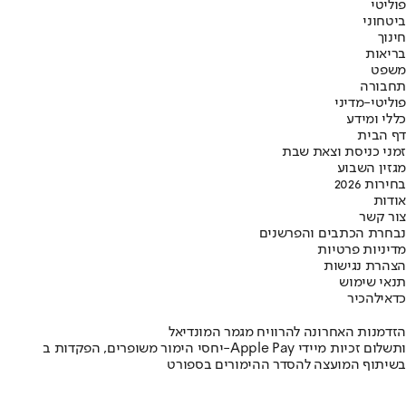
פוליטי
ביטחוני
חינוך
בריאות
משפט
תחבורה
פוליטי-מדיני
כללי ומידע
דף הבית
זמני כניסת וצאת שבת
מגזין השבוע
בחירות 2026
אודות
צור קשר
נבחרת הכתבים והפרשנים
מדיניות פרטיות
הצהרת נגישות
תנאי שימוש
כדאי
להכיר
הזדמנות האחרונה להרוויח מגמר המונדיאל
יחסי הימור משופרים, הפקדות ב-Apple Pay ותשלום זכיות מיידי
בשיתוף המועצה להסדר ההימורים בספורט