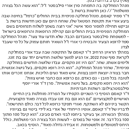
(שני) בקרב בדרום לבנון.
מנהל המחלקה בה התמחה סרן אורי סילבסטר ז"ל: "הוא עשה הכל בצורה
מושלמת" // כאן חדשות ברשת ב'
ד"ר סמיר קאסם, מנהל מחלקה פנימית בבית החולים "כרמל" בחיפה שבה
ביצע אורי את תקופת הסטאז' שלו, שוחח היום עם כאן חדשות ברשת ב'
וביקש תחילה למסור מסר אישי: "אני רוצה בשמך לשלוח תנחומים בשם
המחלקה הפנימית בבית החולים וגם קהילת הרופאות והרופאים בישראל
- למשפחת סילבסטר באובדנם הכבד. שלא תדעו עוד צער". מנהל המחלקה
ספד לרופא הצעיר והבטיח כי אורי ז"ל השאיר חותם עמוק על כל מי שעבד
לצדו.
במהלך הראיון הרחיב ד"ר קאסם על התקופה שבה עבד אורי במחלקה
לקראת סוף שנת 2022, אז הגיע למשך שלושה חודשים יחד עם בת זוגו,
ולימים אשתו, שחר. "הם היו זוג מקסים. עבדו שלושה חודשים במחלקה
פנימית", שחזר מנהל המחלקה. "הוא היה רופא מקסים, בעל גישה אנושית,
חבר בצורה יוצאת דופן בצוות, איש מאוד נעים הליכות. אנחנו זוכרים אותו
לטובה בכל מובן - גם כאדם, גם כרופא וגם כחבר ואיש צוות".
"הוא היה רופא מקסים, בעל גישה אנושית". סרן ד"ר אורי יוסף
סילבסטר,צילום: רשתות חברתיות
ד"ר קאסם הוסיף כי השניים הקפידו על הפרדה מוחלטת בין החיים
האישיים למקצועיים: "גם הוא וגם בת זוגו עבדו בצורה מאוד מקצועית,
הקשר ביניהם לא השתקף, ואורי תפקד כרופא לכל דבר. כולם התרשמו".
לדבריו של ד"ר קאסם, אופיו הייחודי של אורי בא לידי ביטוי גם בציוניו
במהלך הכשרתו, אך בעיקר ביחסו לבני האדם סביבו. "הוא קיבל 100 מתוך
100 בכל דבר. זה אופי של בנאדם - לעשות הכל בצורה הכי מושלמת, כולל
היחס למטופלים ולמשפחות. זו אבידה גדולה מאוד", הוסיף בכאב.