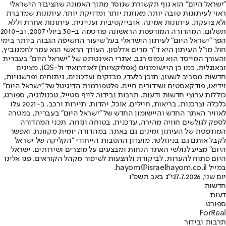
"ישראל היום" הוא גוף תקשורת שנוסד מתוך האמונה שהציבור הישראלי
ראוי לעיתונות טובה יותר, מאוזנת יותר ומדויקת יותר. עיתונות שמדברת
ולא צועקת. עיתונות אמינה, אובייקטיבית ועניינית. עיתונות אחרת וללא
תשלום. המהדורה המודפסת הראשונה פורסמה ב-30 ביולי 2007, וב-2010
הפך "ישראל היום" לעיתון הישראלי בעל שיעור החשיפה הגבוה ביותר בימי
חול. מו"ל העיתון היא ד"ר מרים אדלסון. העורך הראשי הוא עמר לחמנוביץ,
והעורך המייסד הוא עמוס רגב. אתרי האינטרנט של "ישראל היום" בעברית
ובאנגלית, כמו כן היישומונים (אפליקציות) לאנדרואיד ול-iOS, מציגים
חדשות מסביב לשעון, תוכן בלעדי, מבזקים ועדכונים, ניתוחים ופרשנויות,
וידיאו, פודקאסטים ושידורים חיים. פלטפורמות הדיגיטל של "ישראל היום"
כוללות ערוצי חדשות ודעות, תרבות ובידור, לייף סטייל, טכנולוגיה, ספורט,
כלכלה וצרכנות, בריאות, חיילים, אוכל, יהדות, תיירות ורכב. ב-2021 עלו
לאוויר האתר החדש והיישומון החדש של "ישראל היום" בעברית, במטרה
לספק לגולשים חוויה מהירה, עדכנית, בטוחה ונוחה. תכני המהדורה
המודפסת של העיתון זמינים גם באתר, במהדורה יומית מקוונת, ואפשר
לקבל אותם גם בניוזלטר. מועדון ההטבות הייחודי "הקליקה של ישראל
היום" מציע לגולשי האתר הנחות ומבצעים על מוצרים ושירותים. ישראל
היום פתוח להערות, לביקורת ולהצעות לשיפור מקהל הקוראים. פנו אלינו
במייל hayom@israelhayom.co.il.
יום שני, 27.7.2026
י"ג באב תשפ"ו
חדשות
דעות
ספורט
ForReal
תרבות ובידור