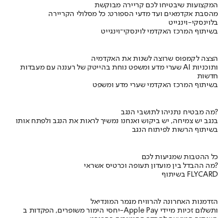
המקצועות שיבטיחו לכם קריירה מבוקשת
מהסבת אקדמאים ועד מדעי הספורט: כל מסלולי הקריירה
בלוינסקי-וינגייט
בשיתוף המרכז האקדמי לוינסקי־וינגייט
הצצה לקמפוס שרוצה לשנות את האקדמיה
שערי מדע ומשפט נוחת בהייטק של רעננה עם מעבדות AI ותוכניות
חדשות
בשיתוף המרכז האקדמי שערי מדע ומשפט
מה מבטיח נתניהו לתושבי הנגב?
בנגב יש צמיחה, יש ביקוש ואנחנו נמשיך לראות את הנגב ולפתח אותו
בשיתוף הרשות לפיתוח הנגב
כל ההטבות שמגיעות לכם
מה ההבדל בין מועדון תעופה וכרטיס אשראי?
בשיתוף FLYCARD
הזדמנות האחרונה להרוויח מגמר המונדיאל
יחסי הימור משופרים, הפקדות ב-Apple Pay ותשלום זכיות מיידי