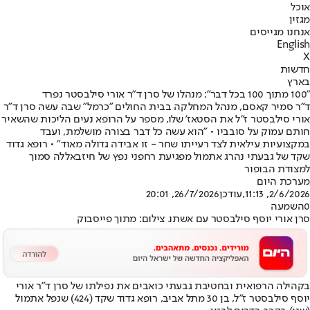
אוכל
מגזין
אנחנו מגייסים
English
X
חדשות
בארץ
"100 מתוך 100 בכל דבר": מנהלו של סרן ד"ר אורי סילבסטר נפרד
ד"ר סמיר קאסם, מנהל המחלקה בבית החולים "כרמל" שבה עשה סרן ד"ר
אורי סילבסטר ז"ל את הסטאז' שלו, מספר על הרופא נעים הליכות שהשאיר
חותם עמוק על סובביו • "הוא עשה כל דבר בצורה מושלמת, ועבד
במקצועיות עילאית לצד רעייתו שחר - זו אבידה גדולה מאוד" • רופא גדוד
שקד של גבעתי נהרג אתמול מפגיעת רחפני נפץ של חיזבאללה סמוך
למצודת הבופור
מערכת היום
2/6/2026, 11:13
,עודכן
26/7/2026, 20:01
0
השמעה
סרן אורי יוסף סילבסטר עם אשתו. צילום: מתוך פייסבוק
בקהילה הרפואית ובחטיבת גבעתי כואבים את נפילתו של סרן ד"ר אורי
יוסף סילבסטר ז"ל, בן 30 מתל אביב, רופא גדוד שקד (424) שנפל אתמול