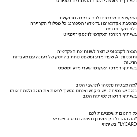
בשיתוף המועצה להסדר ההימורים בספורט
המקצועות שיבטיחו לכם קריירה מבוקשת
מהסבת אקדמאים ועד מדעי הספורט: כל מסלולי הקריירה
בלוינסקי-וינגייט
בשיתוף המרכז האקדמי לוינסקי־וינגייט
הצצה לקמפוס שרוצה לשנות את האקדמיה
שערי מדע ומשפט נוחת בהייטק של רעננה עם מעבדות AI ותוכניות
חדשות
בשיתוף המרכז האקדמי שערי מדע ומשפט
מה מבטיח נתניהו לתושבי הנגב?
בנגב יש צמיחה, יש ביקוש ואנחנו נמשיך לראות את הנגב ולפתח אותו
בשיתוף הרשות לפיתוח הנגב
כל ההטבות שמגיעות לכם
מה ההבדל בין מועדון תעופה וכרטיס אשראי?
בשיתוף FLYCARD