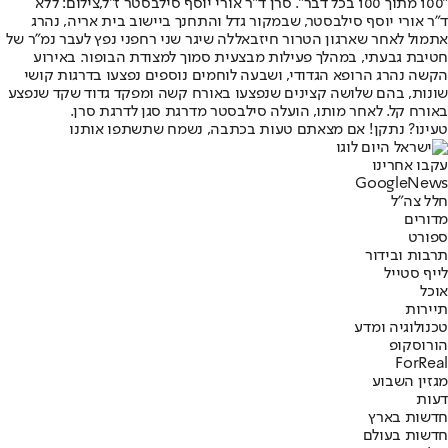
"100 מתוך 100 בכל דבר". סרן ד"ר אורי יוסף סילבסטר ז"ל,צילום: ללא
ד"ר אורי יוסף סילבסטר, שבמקור גדל והתחנך ביישוב בית אריה, נהרג
אתמול לאחר שארגון הטרור חיזבאללה שיגר שני רחפני נפץ לעבר נמ"ר של
חטיבת גבעתי, במהלך פעילות מבצעית סמוך למצודת הבופור. באירוע
הקשה נהרג הרופא הגדודי, ושבעה לוחמים נוספים נפצעו בדרגות קושי
שונות, בהם שלושה קצינים שנפצעו באורח קשה ומפקד גדוד שקד שנפצע
באורח קל. לאחר מותו, הועלה סילבסטר מדרגת סגן לדרגת סרן.
טעינו? נתקן! אם מצאתם טעות בכתבה, נשמח שתשתפו אותנו
עקבו אחרינו
G
o
o
g
l
e
News
חלל צה"ל
מדורים
ספורט
תרבות ובידור
לייף סטייל
אוכל
תיירות
טכנולוגיה ומדע
הורוסקופ
ForReal
מגזין השבוע
דעות
חדשות בארץ
חדשות בעולם