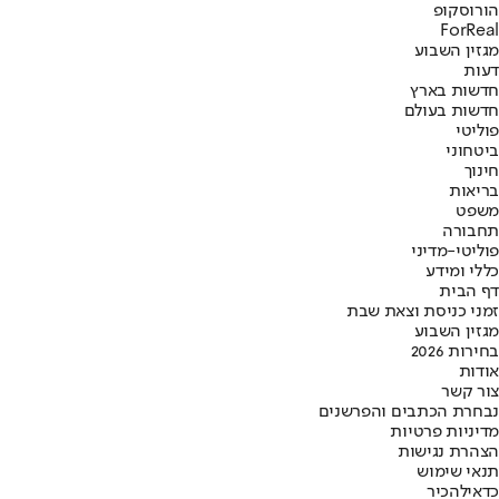
הורוסקופ
ForReal
מגזין השבוע
דעות
חדשות בארץ
חדשות בעולם
פוליטי
ביטחוני
חינוך
בריאות
משפט
תחבורה
פוליטי-מדיני
כללי ומידע
דף הבית
זמני כניסת וצאת שבת
מגזין השבוע
בחירות 2026
אודות
צור קשר
נבחרת הכתבים והפרשנים
מדיניות פרטיות
הצהרת נגישות
תנאי שימוש
כדאי
להכיר