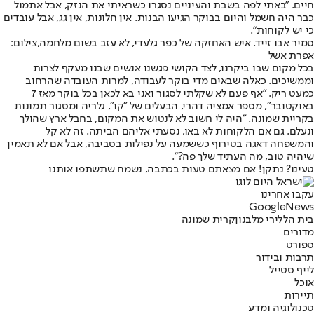
חיים. "באתי לפה בשבת והעיניים נסגרו כשראיתי את הנזק, אבל אתמול
כבר היה חשמל והיום בבוקר הגיעו הבנות. אין חלונות, אין גג, אבל עובדים
כי יש לקוחות".
סמיר אבו זייד. איש האחזקה של כפר גלעדי, לא עזב בשום מלחמה,צילום:
אפרת אשל
בכל מקום שבו ביקרנו, לצד הקושי פגשנו אנשים שבנו מעקף לצרות
וממשיכים. כאלה שבאים מדי בוקר לעבודה, למרות העובדה שהרחוב
כמעט ריק. "אף פעם לא שקלתי לסגור ואני בא לכאן בכל בוקר מאז 7
באוקטובר", מספר אמציה דהרי, הבעלים של "קו", גלריה ומסגור תמונות
בקריית שמונה. "היה לי חשוב לא לנטוש את המקום, בחבל ארץ שהולך
ונעלם. גם אם הלקוחות לא באו, נסעתי אליהם הביתה. זה לא קל
והמשפחה דאגה בטירוף כששמעה על נפילות בסביבה, אבל אם לא תאמין
שיהיה טוב, מה העתיד שלך פה?".
טעינו? נתקן! אם מצאתם טעות בכתבה, נשמח שתשתפו אותנו
עקבו אחרינו
G
o
o
g
l
e
News
בית הלל
ירי מלבנון
קרית שמונה
מדורים
ספורט
תרבות ובידור
לייף סטייל
אוכל
תיירות
טכנולוגיה ומדע