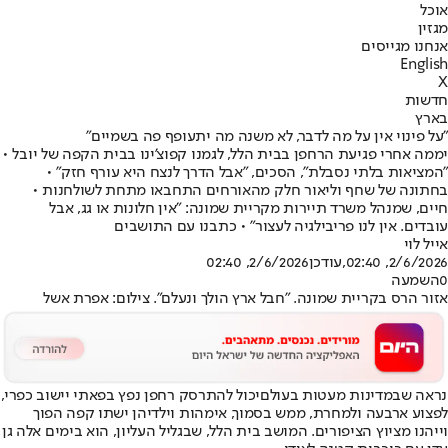
אוכל
מגזין
אנחנו מגייסים
English
X
חדשות
בארץ
"על פינוי אין על מה לדבר, לא משנה מה יתעופף פה בשמיים"
יממה אחרי פגיעת הרחפן בבית הלל, לגמנו קפוצ'ינו בבית הקפה של יובל •
"המציאות בלתי נסבלת", הסכים, "אבל הדרך לנצח היא עורף חזק" •
בחתונה של שחף וליאור חלק מהאורחים התחבאו מתחת לשולחנות •
חיים, שמנהל משרד תיירות מקריית שמונה: "אין חלונות או גג, אבל
עובדים. אין לנו פריבילגיה לעצור" • כתבנו עם התושבים
אייל לוי
2/6/2026, 02:40
,עודכן
2/6/2026, 02:40
0
השמעה
אזור הרס בקריית שמונה. "חבל ארץ הולך ונעלם". צילום: אפרת אשל
נראה שבמדינות מעטות בעולם
יכול להתרסק רחפן נפץ בפאתי יישוב כפרי
,
לפצוע ארבעה ולמחרת, ממש בסמוך, אימהות וילדיהן ישתו קפה הפוך
וייהנו מציוץ הציפורים. המושב בית הלל, שבגליל העליון, הוא בימים אלה גן