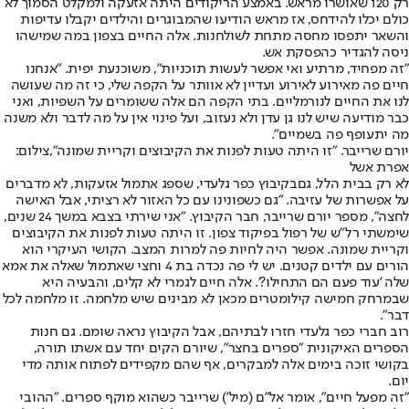
רק 120 שאושרו מראש. באמצע הריקודים היתה אזעקה ולמקלט הסמוך לא
כולם יכלו להידחס, אז מראש הודיעו שהמבוגרים והילדים יקבלו עדיפות
והשאר יתפסו מחסה מתחת לשולחנות. אלה החיים בצפון במה שמישהו
ניסה להגדיר כהפסקת אש.
"זה מפחיד, מרתיע ואי אפשר לעשות תוכניות", משוכנעת יפית. "אנחנו
חיים פה מאירוע לאירוע ועדיין לא אוותר על הקפה שלי, כי זה מה שעושה
לנו את החיים לנורמליים. בתי הקפה הם אלה ששומרים על השפיות, ואני
כבר מודיעה שיש לנו גן עדן ולא נעזוב, ועל פינוי אין על מה לדבר ולא משנה
מה יתעופף פה בשמיים".
יורם שרייבר. "זו היתה טעות לפנות את הקיבוצים וקריית שמונה",צילום:
אפרת אשל
לא רק בבית הלל, גם
בקיבוץ כפר גלעדי
, שספג אתמול אזעקות, לא מדברים
על אפשרות של עזיבה. "גם כשפונינו עם כל האזור לא רציתי, אבל האישה
לחצה", מספר יורם שרייבר, חבר הקיבוץ. "אני שירתי בצבא במשך 24 שנים,
שימשתי רל"ש של רפול בפיקוד צפון. זו היתה טעות לפנות את הקיבוצים
וקריית שמונה. אפשר היה לחיות פה למרות המצב. הקושי העיקרי הוא
הורים עם ילדים קטנים. יש לי פה נכדה בת 4 וחצי שאתמול שאלה את אמא
שלה 'עוד פעם הם התחילו?'. אלה חיים לגמרי לא קלים, והבעיה היא
שבמרחק חמישה קילומטרים מכאן לא מבינים שיש מלחמה. זו מלחמה לכל
דבר".
רוב חברי כפר גלעדי חזרו לבתיהם, אבל הקיבוץ נראה שומם. גם חנות
הספרים האיקונית "ספרים בחצר", שיורם הקים יחד עם אשתו תורה,
בקושי זוכה בימים אלה למבקרים, אף שהם מקפידים לפתוח אותה מדי
יום.
"זה מפעל חיים", אומר אל"ם (מיל') שרייבר כשהוא מוקף ספרים. "ההובי