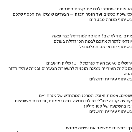
הטעויות שיחתכו לכם את קצבת הפנסיה
ממשיכת כספים ועד חוסר תכנון – הצעדים שיצילו את הכסף שלכם
בשיתוף מנורה מבטחים
אתם עוד לא שם? הטיסה למונדיאל כבר יצאה
יונדאי לוקחת אתכם לבמה הכי גדולה בעולם
בשיתוף יונדאי מבית כלמוביל
ירושלים 2040: העיר נערכת ל- 1.5 מליון תושבים
מנכ"לית העירייה מציגה תוכנית להשארת הצעירים ובניית עתיד הדור
הבא
בשיתוף עיריית ירושלים
שופינג, אמנות ואוכל: המרכז המתחדש של מזרח י-ם
קפיצה קטנה לחו"ל: טיילת חדשה, מיצגי אמנות, וכיכרות משופצות
בהשקעה של 100 מיליון ₪
בשיתוף עיריית ירושלים
כך ירושלים ממציאה את עצמה מחדש