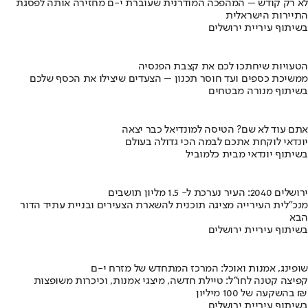
לא רק קודש – המהפכה המודרנית שעוברת י-ם מחזירה אותה לפסגת
התיירות הישראלית
בשיתוף עיריית ירושלים
הטעויות שיחתכו לכם את קצבת הפנסיה
ממשיכת כספים ועד חוסר תכנון – הצעדים שיצילו את הכסף שלכם
בשיתוף מנורה מבטחים
אתם עוד לא שם? הטיסה למונדיאל כבר יצאה
יונדאי לוקחת אתכם לבמה הכי גדולה בעולם
בשיתוף יונדאי מבית כלמוביל
ירושלים 2040: העיר נערכת ל- 1.5 מליון תושבים
מנכ"לית העירייה מציגה תוכנית להשארת הצעירים ובניית עתיד הדור
הבא
בשיתוף עיריית ירושלים
שופינג, אמנות ואוכל: המרכז המתחדש של מזרח י-ם
קפיצה קטנה לחו"ל: טיילת חדשה, מיצגי אמנות, וכיכרות משופצות
בהשקעה של 100 מיליון ₪
בשיתוף עיריית ירושלים