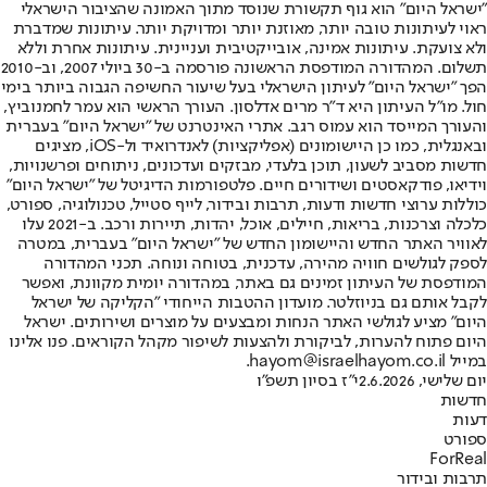
"ישראל היום" הוא גוף תקשורת שנוסד מתוך האמונה שהציבור הישראלי
ראוי לעיתונות טובה יותר, מאוזנת יותר ומדויקת יותר. עיתונות שמדברת
ולא צועקת. עיתונות אמינה, אובייקטיבית ועניינית. עיתונות אחרת וללא
תשלום. המהדורה המודפסת הראשונה פורסמה ב-30 ביולי 2007, וב-2010
הפך "ישראל היום" לעיתון הישראלי בעל שיעור החשיפה הגבוה ביותר בימי
חול. מו"ל העיתון היא ד"ר מרים אדלסון. העורך הראשי הוא עמר לחמנוביץ,
והעורך המייסד הוא עמוס רגב. אתרי האינטרנט של "ישראל היום" בעברית
ובאנגלית, כמו כן היישומונים (אפליקציות) לאנדרואיד ול-iOS, מציגים
חדשות מסביב לשעון, תוכן בלעדי, מבזקים ועדכונים, ניתוחים ופרשנויות,
וידיאו, פודקאסטים ושידורים חיים. פלטפורמות הדיגיטל של "ישראל היום"
כוללות ערוצי חדשות ודעות, תרבות ובידור, לייף סטייל, טכנולוגיה, ספורט,
כלכלה וצרכנות, בריאות, חיילים, אוכל, יהדות, תיירות ורכב. ב-2021 עלו
לאוויר האתר החדש והיישומון החדש של "ישראל היום" בעברית, במטרה
לספק לגולשים חוויה מהירה, עדכנית, בטוחה ונוחה. תכני המהדורה
המודפסת של העיתון זמינים גם באתר, במהדורה יומית מקוונת, ואפשר
לקבל אותם גם בניוזלטר. מועדון ההטבות הייחודי "הקליקה של ישראל
היום" מציע לגולשי האתר הנחות ומבצעים על מוצרים ושירותים. ישראל
היום פתוח להערות, לביקורת ולהצעות לשיפור מקהל הקוראים. פנו אלינו
במייל hayom@israelhayom.co.il.
יום שלישי, 2.6.2026
י"ז בסיון תשפ"ו
חדשות
דעות
ספורט
ForReal
תרבות ובידור