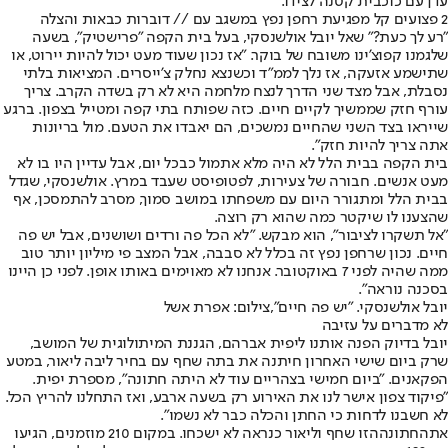
עדן עם כוכבית קטנה לצידו.
2 פצועים קל מפגיעת רחפן נפץ במשגב עם // דוברות כבאות והצלה
"רע לך כעת?" שאל יובל אולשנסקי, בעל בית הקפה "פרישטיק", בשעה
שלגמנו קפוצ'ינו משובח של בוקר. "אז נכון שעוד מעט יכול להיות יירוט, או
שתישמע אזעקה, אז נלך לממ"ד וכשנצא נחלק צ'ייסרים. המציאות בלתי
נסבלת, אבל מצד שני הדרך לנצח מלחמה היא לא רק בשדה הקרב. צריך
עורף חזק שממשיך לקיים חיים. כזה שפותח בתי קפה ומטייל בצפון. ברגע
שייראו בצד השני שהחיים נמשכים, הם יאבדו את הטעם. מול בריונות
אתה צריך להיות חזק".
בית הקפה בבית הלל לא היה מלא אתמול כבכל יום, אבל עדיין היו בו לא
מעט אנשים. חבורה של צעירות, לפטופיסט שעבד במרץ. אולשנסקי, שגדל
בבית הלל ומתגורר היום עם משפחתו במושב סמוך, מסרב להתמסכן, אף
שהצענו לו שיקטר כמה שהוא רק רוצה.
"אל תשקרו לציבור", הוא מבקש. "לא הכל פה ורדים ושושנים, אבל יש פה
חיים. נכון שרחפן נפץ זה בכלל לא סבבה, אבל המצב פי מיליון יותר טוב
ממה שהיה לפני 7 באוקטובר. אנחנו לא מאוימים באותו אופן. לפני כן היינו
בסכנה נוראה".
יובל אולשנסקי. "יש פה חיים",צילום: אפרת אשל
לא מדברים על עזיבה
יובל בדיוק הפנה אותנו ליפית אברהם, הגננת המיתולוגית של המושב,
שרק ביום שישי האחרון חיתנה את בתה שחף עם בחיר ליבה ליאור, במטע
הפקאנים. "ביום חמישי בצהריים עוד לא היתה חתונה", מספרת יפית.
"פיקוד צפון אישר לנו את האירוע רק בשעה ארבע, ואז התחלנו להריץ הכל.
לא חשבנו לדחות כי החתן והכלה כבר לא נשמו".
את
החתונה
הזו שחף וליאור כנראה לא ישכחו. במקום 210 מוזמנים, הגיעו