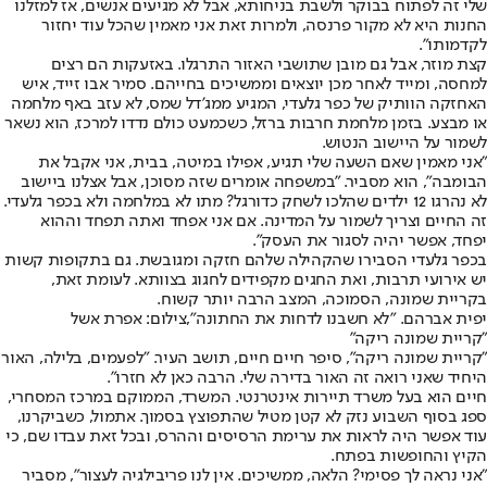
שלי זה לפתוח בבוקר ולשבת בניחותא, אבל לא מגיעים אנשים, אז למזלנו
החנות היא לא מקור פרנסה, ולמרות זאת אני מאמין שהכל עוד יחזור
לקדמותו".
קצת מוזר, אבל גם מובן שתושבי האזור התרגלו. באזעקות הם רצים
למחסה, ומייד לאחר מכן יוצאים וממשיכים בחייהם. סמיר אבו זייד, איש
האחזקה הוותיק של כפר גלעדי, המגיע ממג'דל שמס, לא עזב באף מלחמה
או מבצע. בזמן מלחמת חרבות ברזל, כשכמעט כולם נדדו למרכז, הוא נשאר
לשמור על היישוב הנטוש.
"אני מאמין שאם השעה שלי תגיע, אפילו במיטה, בבית, אני אקבל את
הבומבה", הוא מסביר. "במשפחה אומרים שזה מסוכן, אבל אצלנו ביישוב
לא נהרגו 12 ילדים שהלכו לשחק כדורגל? מתו לא במלחמה ולא בכפר גלעדי.
זה החיים וצריך לשמור על המדינה. אם אני אפחד ואתה תפחד וההוא
יפחד, אפשר יהיה לסגור את העסק".
בכפר גלעדי הסבירו שהקהילה שלהם חזקה ומגובשת. גם בתקופות קשות
יש אירועי תרבות, ואת החגים מקפידים לחגוג בצוותא. לעומת זאת,
בקריית שמונה, הסמוכה, המצב הרבה יותר קשוח.
יפית אברהם. "לא חשבנו לדחות את החתונה",צילום: אפרת אשל
"קריית שמונה ריקה"
"קריית שמונה ריקה"
, סיפר חיים חיים, תושב העיר. "לפעמים, בלילה, האור
היחיד שאני רואה זה האור בדירה שלי. הרבה כאן לא חזרו".
חיים הוא בעל משרד תיירות אינטרנטי. המשרד, הממוקם במרכז המסחרי,
ספג בסוף השבוע נזק לא קטן מטיל שהתפוצץ בסמוך. אתמול, כשביקרנו,
עוד אפשר היה לראות את ערימת הרסיסים וההרס, ובכל זאת עבדו שם, כי
הקיץ והחופשות בפתח.
"אני נראה לך פסימי? הלאה, ממשיכים. אין לנו פריבילגיה לעצור", מסביר