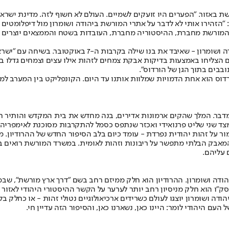
 באזור. "הפערים היו זועקים לשמיים. העולם לא חשוף לזה. מדינת ישרא
: "הזהירו אותי לא לדבר על אתרי המורשת ביהודה ושומרון מול דיפלומטים 
. המורשת מחברת, ההיסטוריה מחברת, העובדות בשטח והממצאים יוצרים ח
מי שמוביל את המהפכה בשטח הוא בני הר אבן, קמ"ט הארכיאולו
גים הצליחו באמצעות בדיקות אבקת צמחים לזהות אילו עצים וצמחים גדלו ב
בבים בתוך הגן של הורדוס".
רדוס הוא אחת הדמויות שמלוות אותנו עד היום. הקונפליקט בין המערב למסו
מדבר. המלך שהקים ארמונות אדירים, בנה מחדש את בית המקדש והותיר חו
מצד שני שליט פרנואידי ואכזר שנתפס כסמל להתקרבות מסוכנת לאימפריה 
ור על זהות יהודית נפרדת - עומד כיום בלב הסיפור החדש של ההרודיון. 
אבק הבלתי מתפשר על ריבונות וזהות לאומית. במשרד המורשת רואים בעי
 עליהם.
מיליון שקלים באתרי מורשת ביהודה ושומרון. ההרודיון הוא חלק ממיזם רחב בשם "דרך 
ק״ו הוא חלק מניסיון רחב יותר לערער על הקשר ההיסטורי היהודי לאזור
דה ושומרון יוצגו לעולם כשרידים ארכיאולוגיים נטולי זהות - או כחלק בל
עם היהודי לומר: היינו כאן, נשארנו כאן, והסיפור הזה עדיין חי.