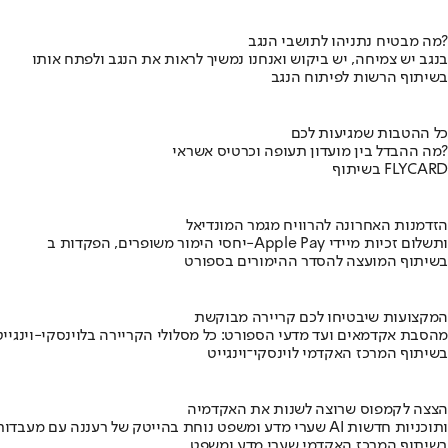
מה מבטיח נתניהו לתושבי הנגב?
בנגב יש צמיחה, יש ביקוש ואנחנו נמשיך לראות את הנגב ולפתח אותו
בשיתוף הרשות לפיתוח הנגב
כל ההטבות שמגיעות לכם
מה ההבדל בין מועדון תעופה וכרטיס אשראי?
בשיתוף FLYCARD
הזדמנות האחרונה להרוויח מגמר המונדיאל
יחסי הימור משופרים, הפקדות ב-Apple Pay ותשלום זכיות מיידי
בשיתוף המועצה להסדר ההימורים בספורט
המקצועות שיבטיחו לכם קריירה מבוקשת
מהסבת אקדמאים ועד מדעי הספורט: כל מסלולי הקריירה בלוינסקי-וינגייט
בשיתוף המרכז האקדמי לוינסקי־וינגייט
הצצה לקמפוס שרוצה לשנות את האקדמיה
שערי מדע ומשפט נוחת בהייטק של רעננה עם מעבדות AI ותוכניות חדשות
בשיתוף המרכז האקדמי שערי מדע ומשפט