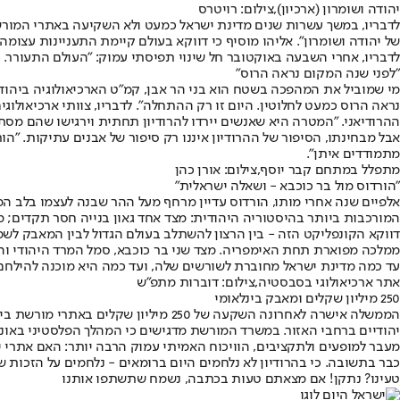
יהודה ושומרון (ארכיון),צילום: רויטרס
לדבריו, במשך עשרות שנים מדינת ישראל כמעט ולא השקיעה באתרי המורשת
של יהודה ושומרון". אליהו מוסיף כי דווקא בעולם קיימת התעניינות עצומה
לדבריו, אחרי השבעה באוקטובר חל שינוי תפיסתי עמוק: "העולם התעורר
"לפני שנה המקום נראה הרוס"
נראה הרוס כמעט לחלוטין. היום זו רק ההתחלה". לדבריו, צוותי ארכיאולו
ההרודיאני. "המטרה היא שאנשים יירדו להרודיון תחתית וירגישו שהם מסתו
אבל מבחינתו, הסיפור של ההרודיון איננו רק סיפור של אבנים עתיקות. "הו
מתמודדים איתן".
מתפלל במתחם קבר יוסף,צילום: אורן כהן
"הורדוס מול בר כוכבא - ושאלה ישראלית"
אלפיים שנה אחרי מותו, הורדוס עדיין מרחף מעל ההר שבנה לעצמו בלב ה
המורכבות ביותר בהיסטוריה היהודית: מצד אחד גאון בנייה חסר תקדים; 
דווקא הקונפליקט הזה - בין הרצון להשתלב בעולם הגדול לבין המאבק לשמ
ממלכה מפוארת תחת האימפריה. מצד שני בר כוכבא, סמל המרד היהודי והמ
עד כמה מדינת ישראל מחוברת לשורשים שלה, ועד כמה היא מוכנה להילחם
אתר ארכיאולוגי בסבסטיה,צילום: דוברות מתפ״ש
250 מיליון שקלים ומאבק בינלאומי
הממשלה אישרה לאחרונה השקעה של 250 
יהודיים ברחבי האזור. במשרד המורשת מדגישים כי המהלך הפלסטיני באונס
מעבר למופעים ולתקציבים, הוויכוח האמיתי עמוק הרבה יותר: האם אתרי יהו
כבר בתשובה. כי בהרודיון לא נלחמים היום ברומאים - נלחמים על הזכות של ה
טעינו? נתקן! אם מצאתם טעות בכתבה, נשמח שתשתפו אותנו