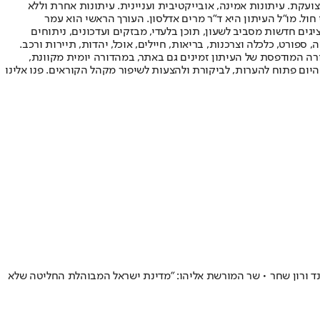
ועקת. עיתונות אמינה, אובייקטיבית ועניינית. עיתונות אחרת וללא
עור החשיפה הגבוה ביותר בימי חול. מו"ל העיתון היא ד"ר מרים אדלסון. העורך הראשי הוא עמר
 והעורך המייסד הוא עמוס רגב. אתרי האינטרנט של "ישראל היום" בעברית ובאנגלית, כמו כן היישומונים (אפליקציות) לאנדרואיד ול-iOS, מציגים חדשות מסביב לשעון, תוכן בלעדי, מבזקים ועדכונים, ניתוחים
, ספורט, כלכלה וצרכנות, בריאות, חיילים, אוכל, יהדות, תיירות ורכב.
דורה המודפסת של העיתון זמינים גם באתר, במהדורה יומית מקוונת,
היום פתוח להערות, לביקורת ולהצעות לשיפור מקהל הקוראים. פנו אלינו
סטיני, משרד המורשת הפך את ההר לחזית המאבק • ב-16 ביוני: מופע ענק עם שולי רנד ורון שחר • שר המורשת אליהו: "מדינת ישראל המבוהלת החליטה שלא