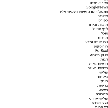
עקבו אחרינו
G
o
o
g
l
e
News
אונסק"ו
יהודה ושומרון
עמיחי אליהו
מדורים
ספורט
תרבות ובידור
לייף סטייל
אוכל
תיירות
טכנולוגיה ומדע
הורוסקופ
ForReal
מגזין השבוע
דעות
חדשות בארץ
חדשות בעולם
פוליטי
ביטחוני
חינוך
בריאות
משפט
תחבורה
פוליטי-מדיני
כללי ומידע
דף הבית