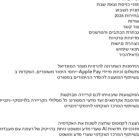
זמני כניסת וצאת שבת
מגזין השבוע
בחירות 2026
אודות
צור קשר
נבחרת הכתבים והפרשנים
מדיניות פרטיות
הצהרת נגישות
תנאי שימוש
כדאי
להכיר
הזדמנות האחרונה להרוויח מגמר המונדיאל
יחסי הימור משופרים, הפקדות ב-Apple Pay ותשלום זכיות מיידי
בשיתוף המועצה להסדר ההימורים בספורט
המקצועות שיבטיחו לכם קריירה מבוקשת
מהסבת אקדמאים ועד מדעי הספורט: כל מסלולי הקריירה בלוינסקי-וינגייט
בשיתוף המרכז האקדמי לוינסקי־וינגייט
הצצה לקמפוס שרוצה לשנות את האקדמיה
שערי מדע ומשפט נוחת בהייטק של רעננה עם מעבדות AI ותוכניות חדשות
בשיתוף המרכז האקדמי שערי מדע ומשפט