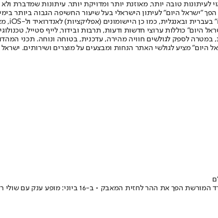
לעיתונות טובה יותר, מאוזנת יותר ומדויקת יותר. עיתונות שמדברת ולא צ
שלום. המהדורה המודפסת הראשונה פורסמה ב-30 ביולי 2007, וב-2010 הפך "ישראל היום" לעיתון הישראלי בעל שי
לחמנוביץ,
ל היום" כוללות ערוצי חדשות ודעות, תרבות ובידור, לייף סטייל, טכנולוגיה
ברית, במטרה לספק לגולשים חוויה מהירה, עדכנית, בטוחה ונוחה. תכני המה
ל היום" מציע לגולשי האתר הנחות ומבצעים על מוצרים ושירותים. ישראל 
ם
בזמן שהרש"פ מקדמת הכרת אונסקו בהרודיון כאתר מורשת פל