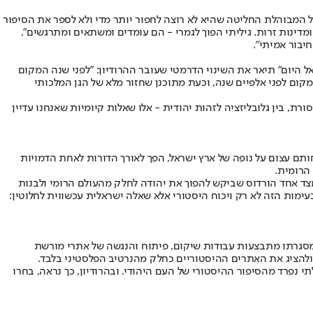
ל המבוהלת החליטה שהיא לא רוצה לחפור יותר מדי ולא לספר את הסיפור
ומדינות זרות. גיליתי הפוך לגמרי - הם עומדים ומשתאים ומתרגשים".
יבור אמיתי".
גיה ביהודה ושומרון - שאיבד את בנו שילה בקרבות ה-7 באוקטובר. בשיחה עם "ישראל היום" תיאר את השינוי הדרמטי שעובר ההרודיון: "לפני שנה המקום
מקום לפני אלפיים שנה, וכעת מתוכנן שחזור מלא של הגן המלכותי
רת, בין גלובליזציה לזהות יהודית - אלו שאלות קיומיות שאנחנו עדיין
תם עצום על נופה של ארץ ישראל, הפך לאורך הדורות לאחת הדמויות
הרומית.
מצד אחד הורדוס שביקש להפוך את יהודה לחלק מהעולם הרומי ולבנות
מות הזה לא רק ויכוח היסטורי אלא שאלה ישראלית עכשווית לחלוטין:
ארץ מורשת", שבמסגרתו מתבצעות עבודות שיקום, פיתוח והנגשה של אתרי מורשת
 ולהציג את האתרים ההיסטוריים כחלק מהנרטיב הפלסטיני בלבד.
תי נפרד מהסיפור ההיסטורי של העם היהודי. ובהרודיון, כך נראה, בחרו