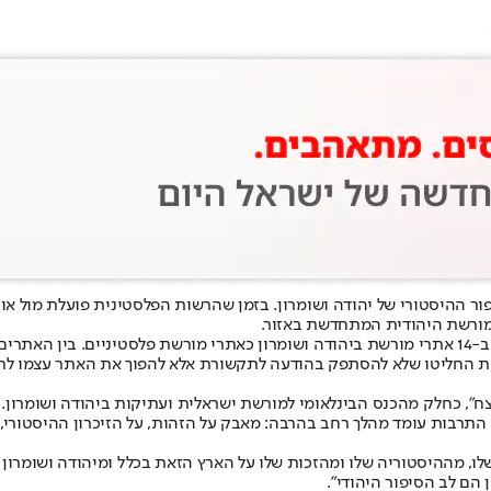
ור ההיסטורי של יהודה ושומרון. בזמן שהרשות הפלסטינית פועלת מול א
המורשת היהודית המתחדשת באזור.
סטיה,
שת החליטו שלא להסתפק בהודעה לתקשורת אלא להפוך את האתר עצמו לח
על הנצח", כחלק מהכנס הבינלאומי למורשת ישראלית ועתיקות ביהודה ושומרו
וע התרבות עומד מהלך רחב בהרבה: מאבק על הזהות, על הזיכרון ההיסטורי
ו, מההיסטוריה שלו ומהזכות שלו על הארץ הזאת בכלל ומיהודה ושומרון ב
הם לב הסיפור היהודי".