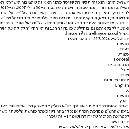
"ישראל היום" הוא גוף תקשורת שנוסד מתוך האמונה שהציבור הישראלי ראוי 
ת
ופרשנויות, וידיאו, פודקאסטים ושידורים חיים. פלטפורמות הדיגיטל של "ישרא
ב-2021 עלו לאוויר האתר החדש והיישומון החדש של "ישראל היום" בע
ואפשר לקבל אותם גם בניוזלטר. מועדון ההטבות הייחודי "הקליקה של ישרא
במייל hayom@israelhayom.co.il.
יום שלישי, 28.7.2026
י"ד באב תשפ"ו
חדשות
דעות
ספורט
ForReal
תרבות ובידור
אוכל
מגזין
אנחנו מגייסים
English
X
חדשות
בארץ
באתר ההיסטורי: המופע שייערך ביו"ש כחלק מהמאבק של ישראל מול האו״
לספר את הסיפור של יהודה ושומרון - זה נגמר"
יותם דשא
28/5/2026, 15:41
,עודכן
28/5/2026, 15:48