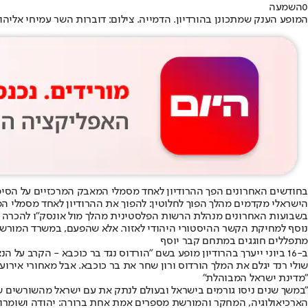
0
השמעה
המופע הענק שמתכונן בהורדיון. הדמייה. צילום: דוברות השר עמיחי אליהו
בחודשים האחרונים הפך ההרודיון לאחד מסמלי המאבק המרכזיים על הסיפ
הישראלי מקדמים מהלך הפוך לחלוטין: להפוך את ההרודיון לאחד מסמלי 
בשבועות האחרונים מנהלת הרשות הפלסטינית מהלך מול אונסק״ו להכרה ב-14 אתרי מורשת ביהודה ושומרון כאתרי מורשת פלסטיניים. בין האתרים: שילה, סב
נוסף למחיקת הקשר ההיסטורי היהודי לאזור. אלא שהפעם, במשרד המור
מתפללים חוגגים במתחם קבר יוסף
ב-16 ביוני ייערך בהרודיון מופע בשם "הורדוס נגד בר כוכבא - הקרב 
שולי רנד יגלם את המלך הורדוס ורון שחר את בר כוכבא. אבל מאחורי איר
"מדינת ישראל המבוהלת"
"במשך שנים ניסו גורמים בישראל ובעולם לנתק את עם ישראל מהשורשים של
הארכיאולוגיה, המחקר והמורשת מספרים אמת אחת ברורה: יהודה ושומרון 