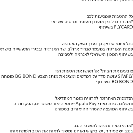
בשיתוף הרשות לפיתוח הנגב
כל ההטבות שמגיעות לכם
מה ההבדל בין מועדון תעופה וכרטיס אשראי?
בשיתוף FLYCARD
בצל איומי איראן: כך נערך משק האנרגיה
פסגת האנרגיה במעמד שגריר ארה"ב, שר האנרגיה ובכירי התעשייה בישראל
בשיתוף המכון הישראלי לאנרגיה ולסביבה
צובעים את הבית? אל תעשו את הטעות הזו
מומחה BG BOND עושה סדר על המדפים ומציג את מותג הצבע SIMPLY
בשיתוף BG BOND
הזדמנות האחרונה להרוויח מגמר המונדיאל
יחסי הימור משופרים, הפקדות ב-Apple Pay ותשלום זכיות מיידי
בשיתוף המועצה להסדר ההימורים בספורט
מה מבטיח נתניהו לתושבי הנגב?
בנגב יש צמיחה, יש ביקוש ואנחנו נמשיך לראות את הנגב ולפתח אותו