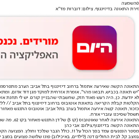
0
השמעה
זירת התאונה בדיזינגוף. צילום: דוברות מד"א
התאונה הקשה שאירעה אתמול ברחוב דיזינגוף בתל אביב
: הערב מתפרסמו
"יש תאונה בכביש, תבואו מהר", אומרת אזרחית למוקד מגן דוד אדום, ומתא
לא יודעת. כן, היה רעש מאוד חזק, שחשבתי שהבניין קורס. יש לי תחנת או
הקלטות קבלת הקריאה בתאונת אוטובוס ברחוב דיזינגוף בתל אביב // ללא
כזכור, תאונה קשה אירעה אתמול בערב בתל אביב: אוטובוס התנגש מאחור 
חשמל שסיכנו עוברי אורח.
התאונה אירעה לאחר שאוטובוס (קו 5) של דן התנגש מאחור בקו 62, מה שהוביל לפגיעה בעץ ובעמוד חשמל. אחד הפצועים, הולך רגל בן 76 שנלכד מתחת לאוטובוס, חולץ במצב קשה ולא יציב ופונה לבית החולים איכילוב.
התאונה הקשה בדיזנגוף,צילום: אבי כהן
במצב קל. לבית החולים דנה (לילדים, באיכילוב) פונו שלושה פצועים במצב קל