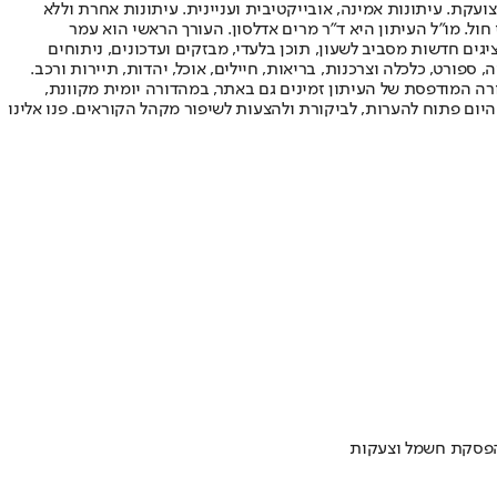
ועקת. עיתונות אמינה, אובייקטיבית ועניינית. עיתונות אחרת וללא
עור החשיפה הגבוה ביותר בימי חול. מו"ל העיתון היא ד"ר מרים אדלסון. העורך הראשי הוא עמר
 והעורך המייסד הוא עמוס רגב. אתרי האינטרנט של "ישראל היום" בעברית ובאנגלית, כמו כן היישומונים (אפליקציות) לאנדרואיד ול-iOS, מציגים חדשות מסביב לשעון, תוכן בלעדי, מבזקים ועדכונים, ניתוחים
, ספורט, כלכלה וצרכנות, בריאות, חיילים, אוכל, יהדות, תיירות ורכב.
דורה המודפסת של העיתון זמינים גם באתר, במהדורה יומית מקוונת,
היום פתוח להערות, לביקורת ולהצעות לשיפור מקהל הקוראים. פנו אלינו
ד הפסקת חשמל וצעקות