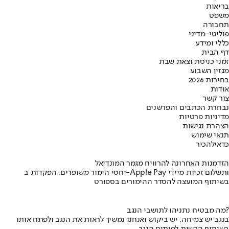
בריאות
משפט
תחבורה
פוליטי-מדיני
כללי ומידע
דף הבית
זמני כניסת וצאת שבת
מגזין השבוע
בחירות 2026
אודות
צור קשר
נבחרת הכתבים והפרשנים
מדיניות פרטיות
הצהרת נגישות
תנאי שימוש
כדאי
להכיר
הזדמנות האחרונה להרוויח מגמר המונדיאל
יחסי הימור משופרים, הפקדות ב-Apple Pay ותשלום זכיות מיידי
בשיתוף המועצה להסדר ההימורים בספורט
מה מבטיח נתניהו לתושבי הנגב?
בנגב יש צמיחה, יש ביקוש ואנחנו נמשיך לראות את הנגב ולפתח אותו