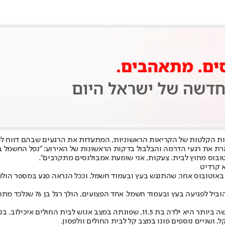
ת הקלטות של הקריאות הראשוניות, המתעדות את הרגעים שבהם דווח למו
רת את רגעי הדרמה והבלבול בדקות הראשונות של האירוע: "נפל החשמל בכל 
טובוס מחוץ לבית. צעקות, אני שומעת אמבולנסים מתקרבים".
 קרדיט
באוטובוס אחר, שהתנגש בעץ ובעמוד חשמל, וככל הנראה פגע במספר הולכי
מספר הנפגעים עמד בסך הכול על 11, כולל הגבר שנלכד וחולץ. הפצועה הקשה ביותר היא 
, ושניים נוספים פונו במצב קל לבית החולים וולפסון.