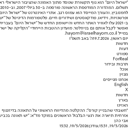
"ישראל היום" הוא גוף תקשורת שנוסד מתוך האמונה שהציבור הישראלי ראוי 
ת
ופרשנויות, וידיאו, פודקאסטים ושידורים חיים. פלטפורמות הדיגיטל של "ישרא
ב-2021 עלו לאוויר האתר החדש והיישומון החדש של "ישראל היום" בע
ואפשר לקבל אותם גם בניוזלטר. מועדון ההטבות הייחודי "הקליקה של ישרא
במייל hayom@israelhayom.co.il.
יום ראשון, 19.7.2026
ה' באב תשפ"ו
חדשות
דעות
ספורט
ForReal
תרבות ובידור
אוכל
מגזין
אנחנו מגייסים
English
X
חדשות
בארץ
האזינו
“חשבתי שהבניין קורס”: ההקלטה מהדיווח הראשוני על התאונה בדיזנגוף
אזרחית תיארה את רגעי הבלבול הראשונים במוקד מד"א: "יש תאונה בכביש,
אבי כהן
19/5/2026, 15:31
,עודכן
19/5/2026, 15:32