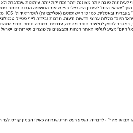
לעיתונות טובה יותר, מאוזנת יותר ומדויקת יותר. עיתונות שמדברת ולא צ
שלום. המהדורה המודפסת הראשונה פורסמה ב-30 ביולי 2007, וב-2010 הפך "ישראל היום" לעיתון הישראלי בעל שי
לחמנוביץ,
ל היום" כוללות ערוצי חדשות ודעות, תרבות ובידור, לייף סטייל, טכנולוגיה
ברית, במטרה לספק לגולשים חוויה מהירה, עדכנית, בטוחה ונוחה. תכני המה
ל היום" מציע לגולשי האתר הנחות ומבצעים על מוצרים ושירותים. ישראל 
 תבואו מהר" • לדבריה, נשמע רעש חריג שנחווה כאילו הבניין קורס, לצ