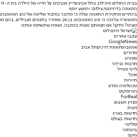
בבית החולים איכילוב בתל אביב
עדיין נאבקים על חייה של הילדה בת ה-11 שנפצעה בתאונה
התאונה בדיזינגוף,צילום: יהושע יוסף
בינתיים מחקירת התאונה עולה כי מדובר באיבוד שליטה של נהג האוטובוס 
המשטרה עדכנה כי נהג האוטובוס, בן 26, שוחרר בתנאים מגבילים, בהם מעצר בית מלא למשך חמישה ימים. בוחני אגף התנועה במחוז תל אביב ממשיכים בחקירת נסיבות התאונה.
טעינו? נתקן! אם מצאתם טעות בכתבה, נשמח שתשתפו אותנו
עקבו אחרינו
G
o
o
g
l
e
News
אוטובוס
תאונת דרכים
תל אביב
מדורים
ספורט
תרבות ובידור
לייף סטייל
אוכל
תיירות
טכנולוגיה ומדע
הורוסקופ
ForReal
מגזין השבוע
דעות
חדשות בארץ
חדשות בעולם
פוליטי
ביטחוני
חינוך