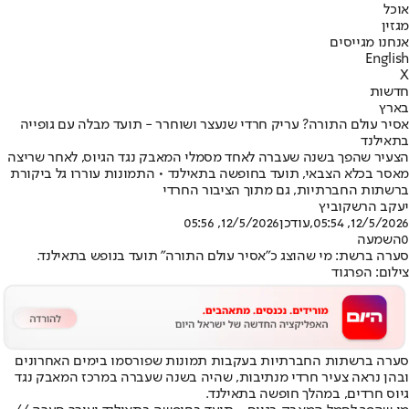
אוכל
מגזין
אנחנו מגייסים
English
X
חדשות
בארץ
אסיר עולם התורה? עריק חרדי שנעצר ושוחרר - תועד מבלה עם גופייה
בתאילנד
הצעיר שהפך בשנה שעברה לאחד מסמלי המאבק נגד הגיוס, לאחר שריצה
מאסר בכלא הצבאי, תועד בחופשה בתאילנד • התמונות עוררו גל ביקורת
ברשתות החברתיות, גם מתוך הציבור החרדי
יעקב הרשקוביץ
12/5/2026, 05:54
,עודכן
12/5/2026, 05:56
0
השמעה
סערה ברשת: מי שהוצג כ״אסיר עולם התורה״ תועד בנופש בתאילנד.
צילום: הפרגוד
סערה ברשתות החברתיות בעקבות תמונות שפורסמו בימים האחרונים
ובהן נראה צעיר חרדי מנתיבות, שהיה בשנה שעברה במרכז המאבק נגד
גיוס חרדים, במהלך חופשה בתאילנד.