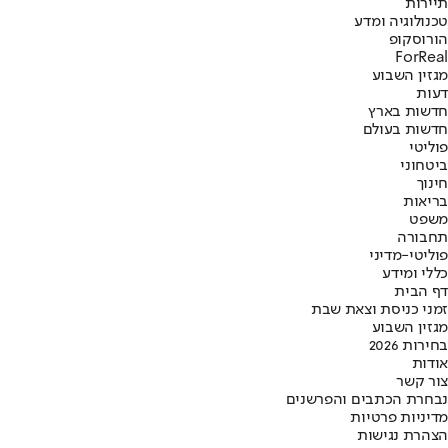
תיירות
טכנולוגיה ומדע
הורוסקופ
ForReal
מגזין השבוע
דעות
חדשות בארץ
חדשות בעולם
פוליטי
ביטחוני
חינוך
בריאות
משפט
תחבורה
פוליטי-מדיני
כללי ומידע
דף הבית
זמני כניסת וצאת שבת
מגזין השבוע
בחירות 2026
אודות
צור קשר
נבחרת הכתבים והפרשנים
מדיניות פרטיות
הצהרת נגישות