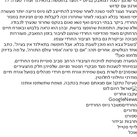
מי שהפך לסמל המאבק בגיוס - תועד בחופשה בתאילנד ועורר סערה //
ארגון עם קדוש
הצעיר נעצר לפני כשנה לאחר שסירב להתייצב לצו גיוס וריצה יותר מעשרה
ימי מאסר בכלא הצבאי. לאחר שחרורו זכה לקבלות פנים חגיגיות במגזר
החרדי, ביקר בבתי רבנים ואף נשא נאום בטקס שחרור שנערך לכבודו.
אלא שכעת, התמונות שהופצו ברשת, ובהן הוא נראה בלבוש ובאורח חיים
הרחוקים מאוד מהדימוי החרדי שהוצג לציבור בזמן המאבק, מעוררות
מבוכה וביקורת גם בתוך הציבור החרדי עצמו.
"בשביל צבא הוא מוכן לשבת בכלא, אבל חופשה בתאילנד אין בעיה", כתב
אחד הגולשים. אחרים תהו: "אם כך נראה 'אסיר עולם התורה', על מה בדיוק
נלחמו כאן?"
הסערה מצטרפת לוויכוח הציבורי הרחב סביב סוגיית גיוס החרדים,
ובמיוחד לטענות מצד מבקרי הפטור מגיוס, שלפיהן חלק מהצעירים
שמסרבים לשרת בשם שמירת אורח חיים חרדי מנהלים בפועל אורח חיים
מודרני וחילוני לחלוטין.
טעינו? נתקן! אם מצאתם טעות בכתבה, נשמח שתשתפו אותנו
עקבו אחרינו
G
o
o
g
l
e
News
החרדים
משבר גיוס החרדים
מדורים
ספורט
תרבות ובידור
לייף סטייל
אוכל