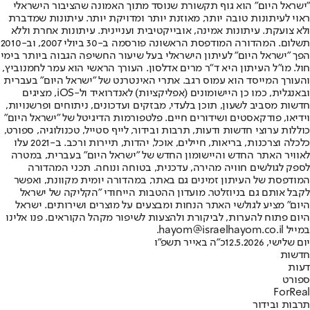
"ישראל היום" הוא גוף תקשורת שנוסד מתוך האמונה שהציבור הישראלי
ראוי לעיתונות טובה יותר, מאוזנת יותר ומדויקת יותר. עיתונות שמדברת
ולא צועקת. עיתונות אמינה, אובייקטיבית ועניינית. עיתונות אחרת וללא
תשלום. המהדורה המודפסת הראשונה פורסמה ב-30 ביולי 2007, וב-2010
הפך "ישראל היום" לעיתון הישראלי בעל שיעור החשיפה הגבוה ביותר בימי
חול. מו"ל העיתון היא ד"ר מרים אדלסון. העורך הראשי הוא עמר לחמנוביץ,
והעורך המייסד הוא עמוס רגב. אתרי האינטרנט של "ישראל היום" בעברית
ובאנגלית, כמו כן היישומונים (אפליקציות) לאנדרואיד ול-iOS, מציגים
חדשות מסביב לשעון, תוכן בלעדי, מבזקים ועדכונים, ניתוחים ופרשנויות,
וידיאו, פודקאסטים ושידורים חיים. פלטפורמות הדיגיטל של "ישראל היום"
כוללות ערוצי חדשות ודעות, תרבות ובידור, לייף סטייל, טכנולוגיה, ספורט,
כלכלה וצרכנות, בריאות, חיילים, אוכל, יהדות, תיירות ורכב. ב-2021 עלו
לאוויר האתר החדש והיישומון החדש של "ישראל היום" בעברית, במטרה
לספק לגולשים חוויה מהירה, עדכנית, בטוחה ונוחה. תכני המהדורה
המודפסת של העיתון זמינים גם באתר, במהדורה יומית מקוונת, ואפשר
לקבל אותם גם בניוזלטר. מועדון ההטבות הייחודי "הקליקה של ישראל
היום" מציע לגולשי האתר הנחות ומבצעים על מוצרים ושירותים. ישראל
היום פתוח להערות, לביקורת ולהצעות לשיפור מקהל הקוראים. פנו אלינו
במייל hayom@israelhayom.co.il.
יום שלישי, 12.5.2026
כ"ה באייר תשפ"ו
חדשות
דעות
ספורט
ForReal
תרבות ובידור