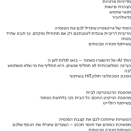
מדיניות פרטיות
הצהרת נגישות
תנאי שימוש
כדאי
להכיר
הסוד של איינשטיין שיגדיל לכם את הפנסיה
הריבית דריבית עובדת לטובתכם רק אם תתחילו מוקדם. כך תבנו עתיד
בטוח
בשיתוף מנורה מבטחים
אל תישארו מאחור – בואו לגלות לאן ה-AI הולך
הבינה המלאכותית לא תחליף אנשים, היא תחליף את מי שלא משתמש
בה!
בשיתוף HIT,המכון הטכנולוגי חולון
מהפכת הרובוטיקה לבית
מהפכת הניקיון החכם: כל הבית נקי בלחיצת כפתור
בשיתוף רונלייט
הטעויות שיחתכו לכם את קצבת הפנסיה
ממשיכת כספים ועד חוסר תכנון – הצעדים שיצילו את הכסף שלכם
בשיתוף מנורה מבטחים