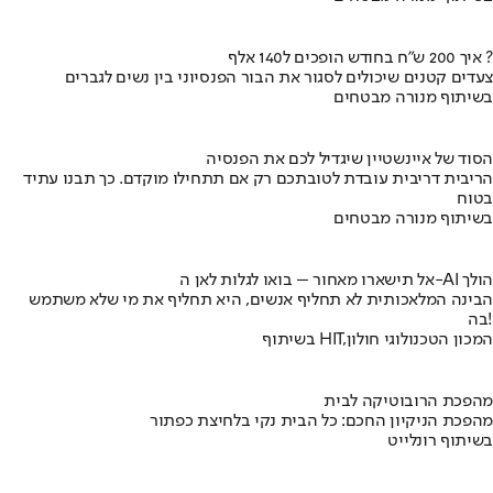
איך 200 ש"ח בחודש הופכים ל140 אלף ?
צעדים קטנים שיכולים לסגור את הבור הפנסיוני בין נשים לגברים
בשיתוף מנורה מבטחים
הסוד של איינשטיין שיגדיל לכם את הפנסיה
הריבית דריבית עובדת לטובתכם רק אם תתחילו מוקדם. כך תבנו עתיד
בטוח
בשיתוף מנורה מבטחים
אל תישארו מאחור – בואו לגלות לאן ה-AI הולך
הבינה המלאכותית לא תחליף אנשים, היא תחליף את מי שלא משתמש
בה!
בשיתוף HIT,המכון הטכנולוגי חולון
מהפכת הרובוטיקה לבית
מהפכת הניקיון החכם: כל הבית נקי בלחיצת כפתור
בשיתוף רונלייט