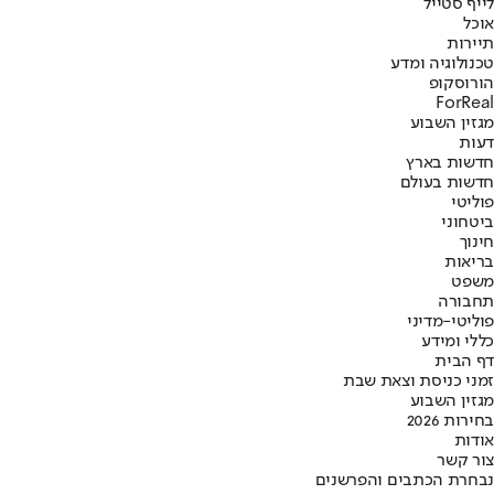
לייף סטייל
אוכל
תיירות
טכנולוגיה ומדע
הורוסקופ
ForReal
מגזין השבוע
דעות
חדשות בארץ
חדשות בעולם
פוליטי
ביטחוני
חינוך
בריאות
משפט
תחבורה
פוליטי-מדיני
כללי ומידע
דף הבית
זמני כניסת וצאת שבת
מגזין השבוע
בחירות 2026
אודות
צור קשר
נבחרת הכתבים והפרשנים