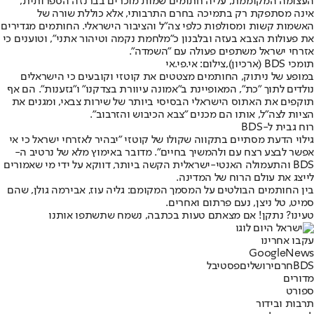
העצומה המקוממת, עליה חתומים שמות מוכרים בברנז'ה הספרותית,
אינה מסתפקת רק בתמיכה בחרם התרבותי, אלא כוללת שורה של
האשמות קשות ומסולפות כלפי צה"ל והציבור הישראלי. החותמים מגדירים
את פעולות הצבא בעזה ובלבנון כ"מלחמת נקמה וטיהור אתני", וטוענים כי
אזרחי ישראל משתפים פעולה עם "השמדה".
תומכי BDS (ארכיון),צילום: אי.פי.אי
במופע של ניתוק, החותמים מצטטים את קוטזי וקובעים כי הישראלים
נולדים לתוך "כת", המאופיינת ב"אמונה עיוורת בצדקנו" ו"גזענות". הם אף
תוקפים את האתוס הישראלי הבסיסי ביותר של שירות צבאי, ומגנים את
הציות לצה"ל, אותו הם מכנים "צבא הכיבוש והזרבוב".
רוח גבית ל-BDS
גילוי הדעת מסתיים בתקווה שקולו של קוטזי "יבהיר לאזרחי ישראל כי אי
אפשר לבצע רצח עם ולהמשיך בחיים". מדובר באימוץ מלא של נרטיב ה-
BDS והתעמולה האנטי-ישראלית הקשה ביותר, דווקא על ידי מי שאמורים
לייצג את עולם הרוח של המדינה.
בין החותמים הבולטים על המסמך המקומם: גליה עוז, אבירמה גולן, שהם
סמיט, טל ניצן, נעם פרתום ואחרים.
טעינו? נתקן! אם מצאתם טעות בכתבה, נשמח שתשתפו אותנו
עקבו אחרינו
G
o
o
g
l
e
News
BDS
חרם
ירושלים
פסטיבל
מדורים
ספורט
תרבות ובידור