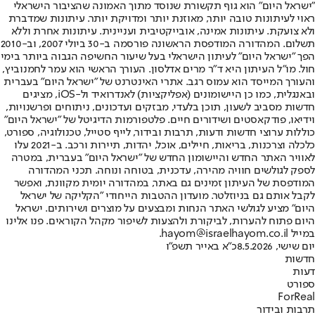
"ישראל היום" הוא גוף תקשורת שנוסד מתוך האמונה שהציבור הישראלי
ראוי לעיתונות טובה יותר, מאוזנת יותר ומדויקת יותר. עיתונות שמדברת
ולא צועקת. עיתונות אמינה, אובייקטיבית ועניינית. עיתונות אחרת וללא
תשלום. המהדורה המודפסת הראשונה פורסמה ב-30 ביולי 2007, וב-2010
הפך "ישראל היום" לעיתון הישראלי בעל שיעור החשיפה הגבוה ביותר בימי
חול. מו"ל העיתון היא ד"ר מרים אדלסון. העורך הראשי הוא עמר לחמנוביץ,
והעורך המייסד הוא עמוס רגב. אתרי האינטרנט של "ישראל היום" בעברית
ובאנגלית, כמו כן היישומונים (אפליקציות) לאנדרואיד ול-iOS, מציגים
חדשות מסביב לשעון, תוכן בלעדי, מבזקים ועדכונים, ניתוחים ופרשנויות,
וידיאו, פודקאסטים ושידורים חיים. פלטפורמות הדיגיטל של "ישראל היום"
כוללות ערוצי חדשות ודעות, תרבות ובידור, לייף סטייל, טכנולוגיה, ספורט,
כלכלה וצרכנות, בריאות, חיילים, אוכל, יהדות, תיירות ורכב. ב-2021 עלו
לאוויר האתר החדש והיישומון החדש של "ישראל היום" בעברית, במטרה
לספק לגולשים חוויה מהירה, עדכנית, בטוחה ונוחה. תכני המהדורה
המודפסת של העיתון זמינים גם באתר, במהדורה יומית מקוונת, ואפשר
לקבל אותם גם בניוזלטר. מועדון ההטבות הייחודי "הקליקה של ישראל
היום" מציע לגולשי האתר הנחות ומבצעים על מוצרים ושירותים. ישראל
היום פתוח להערות, לביקורת ולהצעות לשיפור מקהל הקוראים. פנו אלינו
במייל hayom@israelhayom.co.il.
יום שישי, 8.5.2026
כ"א באייר תשפ"ו
חדשות
דעות
ספורט
ForReal
תרבות ובידור