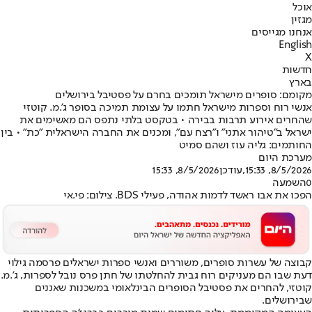
אוכל
מגזין
אנחנו מגייסים
English
X
חדשות
בארץ
מקומם: סופרים מישראל תומכים בחרם על פסטיבל בירושלים
אנשי רוח וספרות מישראל חתמו על עצומת תמיכה בסופר ג'.מ. קוטזי
שהחרים אירוע תרבות בבירה • בטקסט בלתי נתפס הם מאשימים את
ישראל ב"טיהור אתני" ו"רצח עם", ומכנים את החברה הישראלית "כת" • בין
החותמים: גליה עוז ושהם סמיט
מערכת היום
8/5/2026, 15:33
,עודכן
8/5/2026, 15:33
0
השמעה
הפכו את אבו ראשד לדמות אהודה, פעילי BDS. צילום: פי.אי
קבוצה של עשרות סופרים, משוררים ואנשי ספרות ישראלים פרסמה גילוי
דעת שבו הם מעניקים רוח גבית להחלטתו של חתן פרס נובל לספרות, ג'.מ.
קוטזי, להחרים את פסטיבל הסופרים הבינלאומי במשכנות שאננים
שבירושלים.