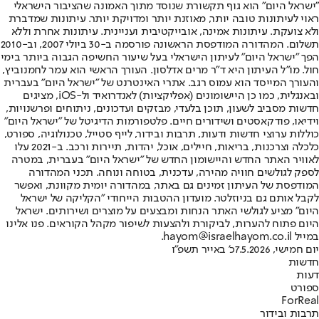
"ישראל היום" הוא גוף תקשורת שנוסד מתוך האמונה שהציבור הישראלי
ראוי לעיתונות טובה יותר, מאוזנת יותר ומדויקת יותר. עיתונות שמדברת
ולא צועקת. עיתונות אמינה, אובייקטיבית ועניינית. עיתונות אחרת וללא
תשלום. המהדורה המודפסת הראשונה פורסמה ב-30 ביולי 2007, וב-2010
הפך "ישראל היום" לעיתון הישראלי בעל שיעור החשיפה הגבוה ביותר בימי
חול. מו"ל העיתון היא ד"ר מרים אדלסון. העורך הראשי הוא עמר לחמנוביץ,
והעורך המייסד הוא עמוס רגב. אתרי האינטרנט של "ישראל היום" בעברית
ובאנגלית, כמו כן היישומונים (אפליקציות) לאנדרואיד ול-iOS, מציגים
חדשות מסביב לשעון, תוכן בלעדי, מבזקים ועדכונים, ניתוחים ופרשנויות,
וידיאו, פודקאסטים ושידורים חיים. פלטפורמות הדיגיטל של "ישראל היום"
כוללות ערוצי חדשות ודעות, תרבות ובידור, לייף סטייל, טכנולוגיה, ספורט,
כלכלה וצרכנות, בריאות, חיילים, אוכל, יהדות, תיירות ורכב. ב-2021 עלו
לאוויר האתר החדש והיישומון החדש של "ישראל היום" בעברית, במטרה
לספק לגולשים חוויה מהירה, עדכנית, בטוחה ונוחה. תכני המהדורה
המודפסת של העיתון זמינים גם באתר, במהדורה יומית מקוונת, ואפשר
לקבל אותם גם בניוזלטר. מועדון ההטבות הייחודי "הקליקה של ישראל
היום" מציע לגולשי האתר הנחות ומבצעים על מוצרים ושירותים. ישראל
היום פתוח להערות, לביקורת ולהצעות לשיפור מקהל הקוראים. פנו אלינו
במייל hayom@israelhayom.co.il.
יום חמישי, 7.5.2026
כ' באייר תשפ"ו
חדשות
דעות
ספורט
ForReal
תרבות ובידור