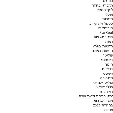
ספורט
תרבות ובידור
לייף סטייל
אוכל
תיירות
טכנולוגיה ומדע
הורוסקופ
ForReal
מגזין השבוע
דעות
חדשות בארץ
חדשות בעולם
פוליטי
ביטחוני
חינוך
בריאות
משפט
תחבורה
פוליטי-מדיני
כללי ומידע
דף הבית
זמני כניסת וצאת שבת
מגזין השבוע
בחירות 2026
אודות