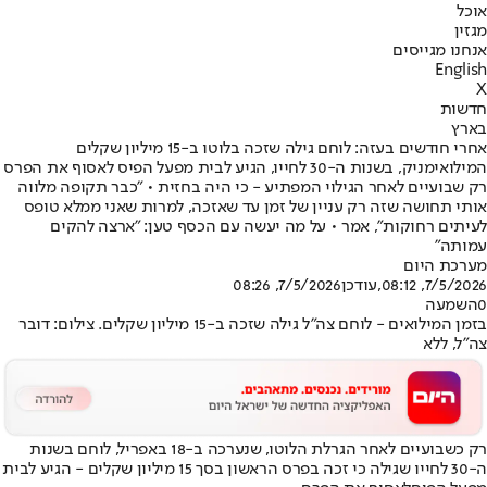
אוכל
מגזין
אנחנו מגייסים
English
X
חדשות
בארץ
אחרי חודשים בעזה: לוחם גילה שזכה בלוטו ב-15 מיליון שקלים
המילואימניק, בשנות ה-30 לחייו, הגיע לבית מפעל הפיס לאסוף את הפרס
רק שבועיים לאחר הגילוי המפתיע - כי היה בחזית • "כבר תקופה מלווה
אותי תחושה שזה רק עניין של זמן עד שאזכה, למרות שאני ממלא טופס
לעיתים רחוקות", אמר • על מה יעשה עם הכסף טען: "ארצה להקים
עמותה"
מערכת היום
7/5/2026, 08:12
,עודכן
7/5/2026, 08:26
0
השמעה
בזמן המילואים - לוחם צה"ל גילה שזכה ב-15 מיליון שקלים. צילום: דובר
צה"ל, ללא
רק כשבועיים לאחר הגרלת הלוטו, שנערכה ב-18 באפריל, לוחם בשנות
ה-30 לחייו שגילה כי זכה בפרס הראשון בסך 15 מיליון שקלים - הגיע ל
בית