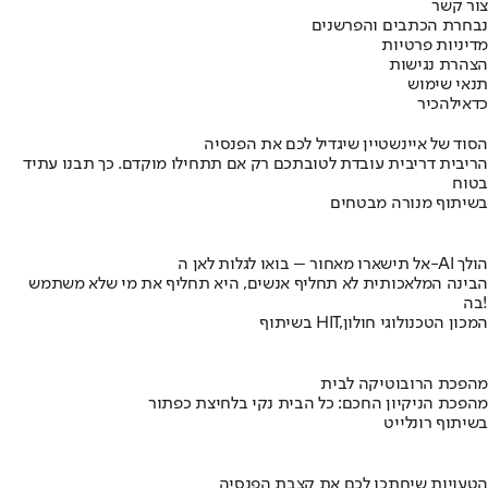
צור קשר
נבחרת הכתבים והפרשנים
מדיניות פרטיות
הצהרת נגישות
תנאי שימוש
כדאי
להכיר
הסוד של איינשטיין שיגדיל לכם את הפנסיה
הריבית דריבית עובדת לטובתכם רק אם תתחילו מוקדם. כך תבנו עתיד
בטוח
בשיתוף מנורה מבטחים
אל תישארו מאחור – בואו לגלות לאן ה-AI הולך
הבינה המלאכותית לא תחליף אנשים, היא תחליף את מי שלא משתמש
בה!
בשיתוף HIT,המכון הטכנולוגי חולון
מהפכת הרובוטיקה לבית
מהפכת הניקיון החכם: כל הבית נקי בלחיצת כפתור
בשיתוף רונלייט
הטעויות שיחתכו לכם את קצבת הפנסיה