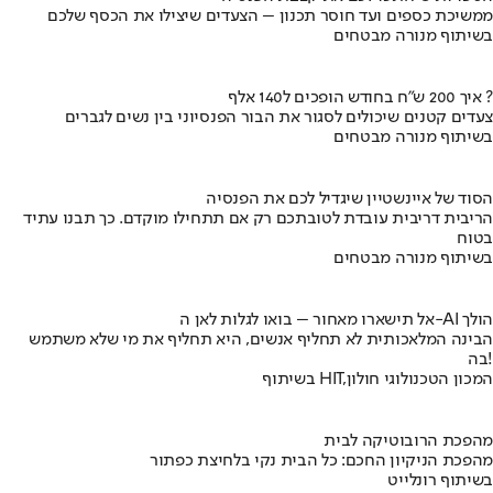
ממשיכת כספים ועד חוסר תכנון – הצעדים שיצילו את הכסף שלכם
בשיתוף מנורה מבטחים
איך 200 ש"ח בחודש הופכים ל140 אלף ?
צעדים קטנים שיכולים לסגור את הבור הפנסיוני בין נשים לגברים
בשיתוף מנורה מבטחים
הסוד של איינשטיין שיגדיל לכם את הפנסיה
הריבית דריבית עובדת לטובתכם רק אם תתחילו מוקדם. כך תבנו עתיד
בטוח
בשיתוף מנורה מבטחים
אל תישארו מאחור – בואו לגלות לאן ה-AI הולך
הבינה המלאכותית לא תחליף אנשים, היא תחליף את מי שלא משתמש
בה!
בשיתוף HIT,המכון הטכנולוגי חולון
מהפכת הרובוטיקה לבית
מהפכת הניקיון החכם: כל הבית נקי בלחיצת כפתור
בשיתוף רונלייט