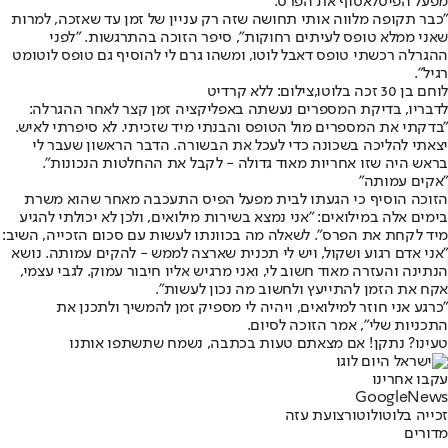
מפעל הפיס
לאסוף את הפרס.
"כבר תקופה מלווה אותי תחושה שזה רק עניין של זמן עד שאזכה, למרות
שאני ממלא טופס לעיתים רחוקות", סיפר הזוכה בהתרגשות. "לפני
ההגרלה רכשתי טופס דאבל לוטו, ומשהו גרם לי להוסיף גם טופס לוטומט
רגיל".
לוחם בן 30 זכה בלוטו,צילום: ללא קרדיט
לדבריו, בדיקת המספרים נעשתה באפליקציה זמן קצר לאחר ההגרלה:
"בדקתי את המספרים מול הטופס והבנתי מיד שזכיתי. לא סיפרתי לאיש.
יצאתי להליכה בשכונה כדי לעכל את הבשורה. הדבר הראשון שעבר לי
בראש היה שזו אחריות מאוד גדולה - לקבל את ההחלטות הנכונות".
"אקים עמותה"
הזוכה הוסיף כי הגעתו לבית מפעל הפיס התעכבה מאחר שהוא משרת
בימים אלה במילואים: "אני נמצא בשירות מילואים, ולכן לא יכולתי להגיע
מיד לקחת את הפרס". לשאלה מה בכוונתו לעשות עם סכום הזכייה, השיב:
"אני אדם רגוע ושקול, ויש לי תכנית שארצה לממש - להקים עמותה. נושא
הנתינה והעזרה מאוד חשוב לי, ואני מרגיש אליו חיבור עמוק. לגבי עצמי,
אקח את הזמן להתייעץ ולחשוב מה נכון לעשות".
"כרגע אני חוזר למילואים, ויהיה לי מספיק זמן להמשיך ולתכנן את
התכניות שלי", אמר הזוכה לסיום.
טעינו? נתקן! אם מצאתם טעות בכתבה, נשמח שתשתפו אותנו
עקבו אחרינו
G
o
o
g
l
e
News
זכייה בלוטו
לוטו
רצועת עזה
מדורים