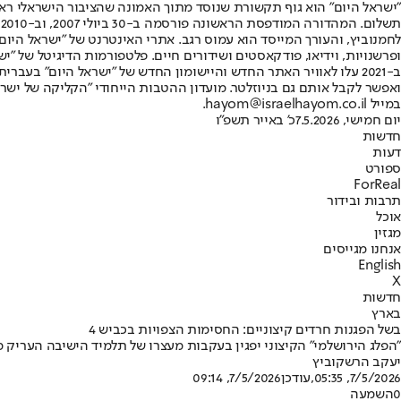
"ישראל היום" הוא גוף תקשורת שנוסד מתוך האמונה שהציבור הישראלי ראוי 
ת
ופרשנויות, וידיאו, פודקאסטים ושידורים חיים. פלטפורמות הדיגיטל של "ישרא
ב-2021 עלו לאוויר האתר החדש והיישומון החדש של "ישראל היום" בע
ואפשר לקבל אותם גם בניוזלטר. מועדון ההטבות הייחודי "הקליקה של ישרא
במייל hayom@israelhayom.co.il.
יום חמישי, 7.5.2026
כ' באייר תשפ"ו
חדשות
דעות
ספורט
ForReal
תרבות ובידור
אוכל
מגזין
אנחנו מגייסים
English
X
חדשות
בארץ
בשל הפגנות חרדים קיצוניים: החסימות הצפויות בכביש 4
"הפלג הירושלמי" הקיצוני יפגין בעקבות מעצרו של תלמיד הישיבה העריק מהרצלי
יעקב הרשקוביץ
7/5/2026, 05:35
,עודכן
7/5/2026, 09:14
0
השמעה