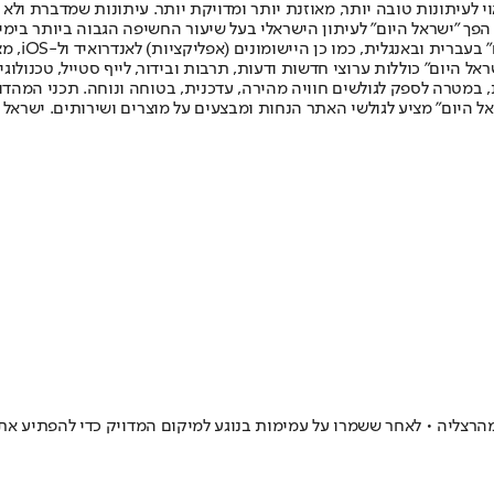
לעיתונות טובה יותר, מאוזנת יותר ומדויקת יותר. עיתונות שמדברת ולא צ
שלום. המהדורה המודפסת הראשונה פורסמה ב-30 ביולי 2007, וב-2010 הפך "ישראל היום" לעיתון הישראלי בעל שי
לחמנוביץ,
ל היום" כוללות ערוצי חדשות ודעות, תרבות ובידור, לייף סטייל, טכנולוגיה
ברית, במטרה לספק לגולשים חוויה מהירה, עדכנית, בטוחה ונוחה. תכני המה
ל היום" מציע לגולשי האתר הנחות ומבצעים על מוצרים ושירותים. ישראל 
ה • לאחר ששמרו על עמימות בנוגע למיקום המדויק כדי להפתיע את המשטרה, נוד