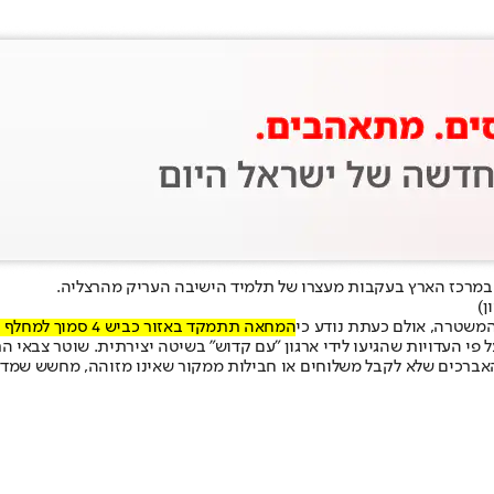
במרכז הארץ בעקבות מעצרו של תלמיד הישיבה העריק מהרצליה.
ן)
המשטרה, אולם כעתת נודע כי
המחאה תתמקד באזור כביש 4 סמוך למחלף גהה - באזור השעה 17:00 - שהיא שעת שיא בעומסי התנועה
י העדויות שהגיעו לידי ארגון "עם קדוש" בשיטה יצירתית. שוטר צבאי התח
האברכים שלא לקבל משלוחים או חבילות ממקור שאינו מזוהה, מחשש שמדו