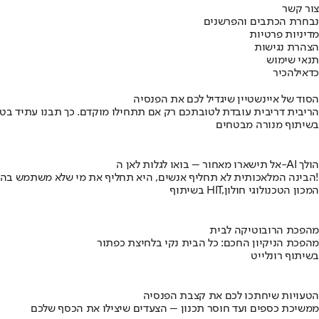
צור קשר
נבחרת הכתבים והפרשנים
מדיניות פרטיות
הצהרת נגישות
תנאי שימוש
כדאי
להכיר
הסוד של איינשטיין שיגדיל לכם את הפנסיה
הריבית דריבית עובדת לטובתכם רק אם תתחילו מוקדם. כך תבנו עתיד בט
בשיתוף מנורה מבטחים
אל תישארו מאחור – בואו לגלות לאן ה-AI הולך
הבינה המלאכותית לא תחליף אנשים, היא תחליף את מי שלא משתמש בה!
בשיתוף HIT,המכון הטכנולוגי חולון
מהפכת הרובוטיקה לבית
מהפכת הניקיון החכם: כל הבית נקי בלחיצת כפתור
בשיתוף רונלייט
הטעויות שיחתכו לכם את קצבת הפנסיה
ממשיכת כספים ועד חוסר תכנון – הצעדים שיצילו את הכסף שלכם