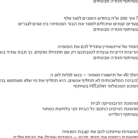
בשיתוף מנורה מבטחים
איך 200 ש"ח בחודש הופכים ל140 אלף ?
צעדים קטנים שיכולים לסגור את הבור הפנסיוני בין נשים לגברים
בשיתוף מנורה מבטחים
הסוד של איינשטיין שיגדיל לכם את הפנסיה
הריבית דריבית עובדת לטובתכם רק אם תתחילו מוקדם. כך תבנו עתיד בט
בשיתוף מנורה מבטחים
אל תישארו מאחור – בואו לגלות לאן ה-AI הולך
הבינה המלאכותית לא תחליף אנשים, היא תחליף את מי שלא משתמש בה!
בשיתוף HIT,המכון הטכנולוגי חולון
מהפכת הרובוטיקה לבית
מהפכת הניקיון החכם: כל הבית נקי בלחיצת כפתור
בשיתוף רונלייט
הטעויות שיחתכו לכם את קצבת הפנסיה
ממשיכת כספים ועד חוסר תכנון – הצעדים שיצילו את הכסף שלכם