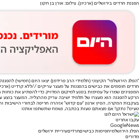
הפגנת חרדים בירושלים (ארכיון). צילום: אורן בן חקון
"הפלג הירושלמי" הקיצוני (תלמידי הרב פרידמן) יצאו היום (חמישי) ל
הפגנה
חרדים חוסמים את כבישים בהפגנות על מעצר עריקים //ללא קרדיט (ארכיו
המפגינים שמרו על עמימות בנוגע למיקום המדויק כדי להפתיע את כוחות 
הרקע להפגנה הוא מעצרו של תלמיד ישיבה עריק מהרצליה. המעצר בוצע על פ
בעקבות המקרה, הפיץ ארגון "עם קדוש" אזהרה חריפה לבחורי הישיבות ו
טעינו? נתקן! אם מצאתם טעות בכתבה, נשמח שתשתפו אותנו
עקבו אחרינו
G
o
o
g
l
e
News
הפלג הירושלמי
חסימות כבישים
חרדים
עיריית ירושלים
מדורים