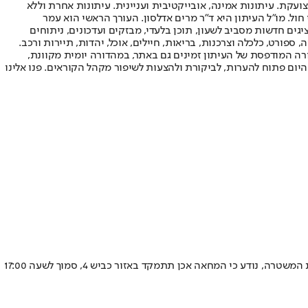
ועקת. עיתונות אמינה, אובייקטיבית ועניינית. עיתונות אחרת וללא
עור החשיפה הגבוה ביותר בימי חול. מו"ל העיתון היא ד"ר מרים אדלסון. העורך הראשי הוא עמר
 והעורך המייסד הוא עמוס רגב. אתרי האינטרנט של "ישראל היום" בעברית ובאנגלית, כמו כן היישומונים (אפליקציות) לאנדרואיד ול-iOS, מציגים חדשות מסביב לשעון, תוכן בלעדי, מבזקים ועדכונים, ניתוחים
, ספורט, כלכלה וצרכנות, בריאות, חיילים, אוכל, יהדות, תיירות ורכב.
דורה המודפסת של העיתון זמינים גם באתר, במהדורה יומית מקוונת,
היום פתוח להערות, לביקורת ולהצעות לשיפור מקהל הקוראים. פנו אלינו
ע כי המחאה אכן תתמקד באזור כביש 4, סמוך לשעה 17:00