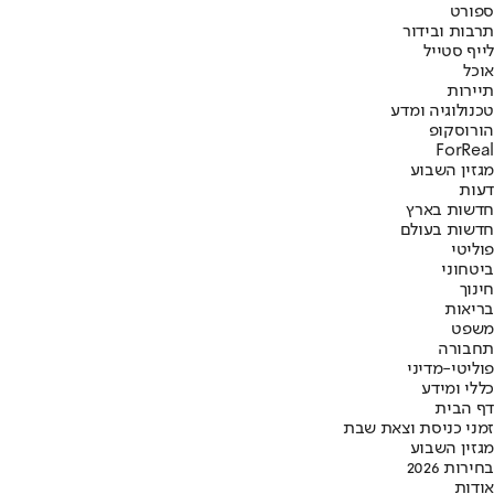
ספורט
תרבות ובידור
לייף סטייל
אוכל
תיירות
טכנולוגיה ומדע
הורוסקופ
ForReal
מגזין השבוע
דעות
חדשות בארץ
חדשות בעולם
פוליטי
ביטחוני
חינוך
בריאות
משפט
תחבורה
פוליטי-מדיני
כללי ומידע
דף הבית
זמני כניסת וצאת שבת
מגזין השבוע
בחירות 2026
אודות