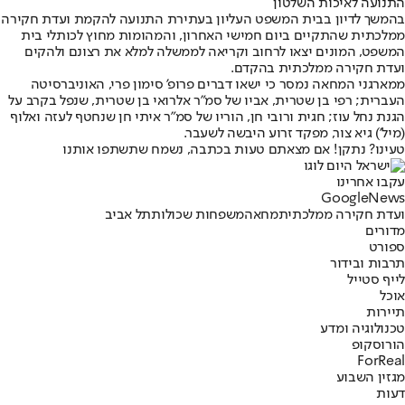
התנועה לאיכות השלטון
בהמשך לדיון בבית המשפט העליון בעתירת התנועה להקמת ועדת חקירה
ממלכתית שהתקיים ביום חמישי האחרון, והמהומות מחוץ לכותלי בית
המשפט, המונים יצאו לרחוב וקריאה לממשלה למלא את רצונם ולהקים
ועדת חקירה ממלכתית בהקדם.
ממארגני המחאה נמסר כי ישאו דברים פרופ' סימון פרי, האוניברסיטה
העברית; רפי בן שטרית, אביו של סמ"ר אלרואי בן שטרית, שנפל בקרב על
הגנת נחל עוז; חגית ורובי חן, הוריו של סמ"ר איתי חן שנחטף לעזה ואלוף
(מיל') גיא צור, מפקד זרוע היבשה לשעבר.
טעינו? נתקן! אם מצאתם טעות בכתבה, נשמח שתשתפו אותנו
עקבו אחרינו
G
o
o
g
l
e
News
ועדת חקירה ממלכתית
מחאה
משפחות שכולות
תל אביב
מדורים
ספורט
תרבות ובידור
לייף סטייל
אוכל
תיירות
טכנולוגיה ומדע
הורוסקופ
ForReal
מגזין השבוע
דעות