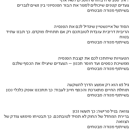
איך 200 ש"ח בחודש הופכים ל140 אלף ?
צעדים קטנים שיכולים לסגור את הבור הפנסיוני בין נשים לגברים
בשיתוף מנורה מבטחים
הסוד של איינשטיין שיגדיל לכם את הפנסיה
הריבית דריבית עובדת לטובתכם רק אם תתחילו מוקדם. כך תבנו עתיד
בטוח
בשיתוף מנורה מבטחים
הטעויות שיחתכו לכם את קצבת הפנסיה
ממשיכת כספים ועד חוסר תכנון – הצעדים שיצילו את הכסף שלכם
בשיתוף מנורה מבטחים
גיל 65 הוא רק אמצע הדרך להשקעה
תוחלת החיים מתארכת והכסף חייב לעבוד: כך תתכננו אופק כלכלי נכון
בשיתוף מנורה מבטחים
צוואה בגיל פרישה: כך תעשו נכון
ברירת המחדל של החוק לא תמיד לטובתכם. כך תבטיחו מימוש צודק של
הצוואה
בשיתוף מנורה מבטחים