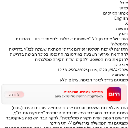
אוכל
מגזין
אנחנו מגייסים
English
X
חדשות
בארץ
הוריו של איתי חן ז"ל: "משפחות שכולות נלחמות זו בזו - בהכוונת
הממשלה"
התנועה לאיכות השלטון ופורום ארגוני המחאה שעתרו לבג"ץ בדרישה
לחקור את אירועי השבעה באוקטובר, התכנסו בכיכר הבימה בדרישה
לחזק את בית המשפט ולהקים ועדת חקירה ממלכתית
אבי כהן
25/4/2026, 17:20
,עודכן
25/4/2026, 19:38
0
השמעה
מפגינים בדרך לכיכר הבימה. צילום: ללא
התנועה לאיכות השלטון ופורום ארגוני המחאה עורכים הערב (שבת)
הפגנת תמיכה במערכת המשפט תחת הכותרת: "מחזקים את בג"ץ,
דורשים הקמת ועדת חקירה ממלכתית". לחקר טבח השבעה באוקטובר.
מפגינים נגד הממשלה בירושלים // יוני ריקנר