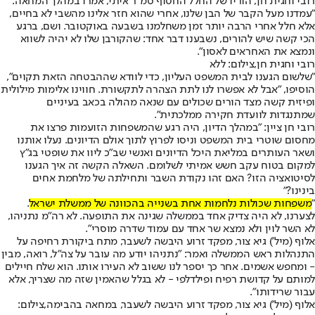
רובי וחגית חן, הוריו של החלל החטוף סמ"ר איתי, אמרו במהלך המחאה:
"עמדנו מעל הקבר של הבן שלנו, אחרי שהוא חזר אלינו מהשבי לא בחיים,
אלא חלל אחרי הרבה יותר זמן משחלמנו בשבעה באוקטובר. ושם, ברגע
הכי קשה שיש להורים, נשבענו דבר אחד: שהקורבן שלו לא יהיה לשווא
ונמצא את האחראים לאסון".
רובי וחגית חן,צילום: ללא
"שלשום הגענו לבית המשפט העליון, כדי לוודא שההבטחה הזאת תקוים",
הוסיפו, "אבל לא אפשרו לנו לתת הצהרה לתקשורת. חווינו אלימות מילולית
ופיזית קשה מצד הורים שכולים עם שנאה מהולה בכאב בעיניים
שמתנגדות לוועדת חקירה ממלכתית".
רובי חן ציין: "במהלך הדיון, היה רגע שהמשפחות הזועמות פרצו את
מחסום שוטרי בית המשפט וניסו לפרוץ לתוך אולם הדיונים. נעלו אותנו
ושאר העותרים במליאת היכל הדיונים ואנשי שב"כ ליוו את שופטי בג"ץ
למקום בטוח עקב חשש אמיתי לשלומם. השאלה הקשה זה איך הגענו
לסיטואציה הזו? האם זהו נקודת השבר ותחילתה של מלחמת אחים
בינינו?"
"
משפחות שכולות נלחמות אחת בשנייה בהכוונה של ממשלת ישראל
.
לצערנו, לא היה צדיק אחד בממשלה שגינה את התופעה. לא רה"מ נתניהו,
לא השר לוין ולא נמצא שר אחד עם עמוד שדרה מוסרי".
אלוף (מיל') גיא צור, מפקד זרוע היבשה לשעבר, מתח ביקורת רחיפה על
התנהלות ראש הממשלה ואמר: "נתניהו יודע מה עובר על צה"ל, רואה, מבין
- ומחפש אשמים. אחר כך יספר לנו ששוב לא העירו אותו. הוא שלח חיילים
למותם על קדושת רפיח ופילדלפי - לא בגלל שהאמין שזה מה שצריך, אלא
עבור שרידותו".
אלוף (מיל') גיא צור, מפקד זרוע היבשה לשעבר, במחאה בהבימה,צילום: