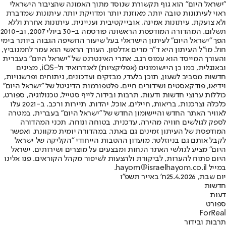
"ישראל היום" הוא גוף תקשורת שנוסד מתוך האמונה שהציבור הישראלי
ראוי לעיתונות טובה יותר, מאוזנת יותר ומדויקת יותר. עיתונות שמדברת
ולא צועקת. עיתונות אמינה, אובייקטיבית ועניינית. עיתונות אחרת וללא
תשלום. המהדורה המודפסת הראשונה פורסמה ב-30 ביולי 2007, וב-2010
הפך "ישראל היום" לעיתון הישראלי בעל שיעור החשיפה הגבוה ביותר בימי
חול. מו"ל העיתון היא ד"ר מרים אדלסון. העורך הראשי הוא עמר לחמנוביץ,
והעורך המייסד הוא עמוס רגב. אתרי האינטרנט של "ישראל היום" בעברית
ובאנגלית, כמו כן היישומונים (אפליקציות) לאנדרואיד ול-iOS, מציגים
חדשות מסביב לשעון, תוכן בלעדי, מבזקים ועדכונים, ניתוחים ופרשנויות,
וידיאו, פודקאסטים ושידורים חיים. פלטפורמות הדיגיטל של "ישראל היום"
כוללות ערוצי חדשות ודעות, תרבות ובידור, לייף סטייל, טכנולוגיה, ספורט,
כלכלה וצרכנות, בריאות, חיילים, אוכל, יהדות, תיירות ורכב. ב-2021 עלו
לאוויר האתר החדש והיישומון החדש של "ישראל היום" בעברית, במטרה
לספק לגולשים חוויה מהירה, עדכנית, בטוחה ונוחה. תכני המהדורה
המודפסת של העיתון זמינים גם באתר, במהדורה יומית מקוונת, ואפשר
לקבל אותם גם בניוזלטר. מועדון ההטבות הייחודי "הקליקה של ישראל
היום" מציע לגולשי האתר הנחות ומבצעים על מוצרים ושירותים. ישראל
היום פתוח להערות, לביקורת ולהצעות לשיפור מקהל הקוראים. פנו אלינו
במייל hayom@israelhayom.co.il.
יום שבת, 25.4.2026
ח' באייר תשפ"ו
חדשות
דעות
ספורט
ForReal
תרבות ובידור