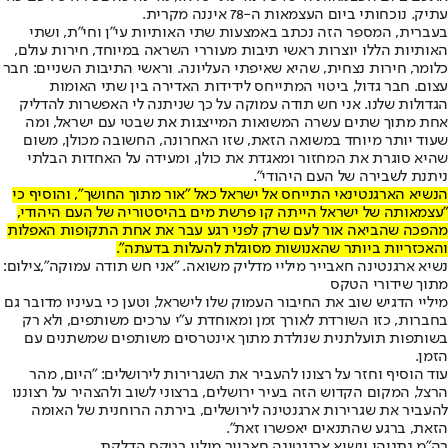
עתיק. נוכחותי ביום העצמאות ה-78 איננה מקרית.
בעברית, המספר הזה נכתב באמצעות שתי האותיות עי"ן וחי"ת, ושתי
האותיות הללו יוצרות ראשי תיבות מעוררי השראה במיוחד, חירות עולם,
כלומר, חירות נצחית, שהיא שאיפתי העליונה. וראשי התיבות השניים: חבר
עצום. חבר גדול, ביטוי המתייחס לידידות האדירה בין שתי האומות
הגדולות שלנו. אני חש תודה עמוקה על כך שניתנה לי האפשרות להדליק
אחת מתוך שתים עשרה המשואות המייצגות את שבטי עם ישראל, ומה
שעוד יותר מיוחד במשואה הזאת, שזו האחרונה, החשובה מכולן, משום
שהיא סוגרת את המחזור ומאגדת את כולן, ומעידה על האחדות הבלתי
ניתנת לשבירה של העם היהודי".
הנשיא הארגנטינאי התייחס אל ישראל כאל "אור מתוך החושך", והוסיף כי
"עצמאותה של ישראל הייתה קו פרשת מים בהיסטוריה של העם היהודי,
מהפכה שהביאה אור לעם שרק לפני רגע עבר את אחת התקופות האפלות
והאכזריות ביותר שהאנושות מסוגלת להעלות בדעתה".
נשיא ארגנטינה חאבייר מיליי מדליק משואה. "אני חש תודה עמוקה",צילום:
מתוך שידורי הטקס
מיליי הדגיש שוב את החיבור העמוק שלו לישראל, וטען כי בעיניו מדובר גם
בחברות, כזו השורדת לאורך זמן ומאוחדת ע"י ערכים משותפים, ולא רק
בשותפות תועלתנית שנולדת מתוך אינטרסים משותפים שמשתנים עם
הזמן.
עוד הוסיף וחזר על רצונו להעביר את השגרירות לירושלים: "היום, מהר
הרצל, המקום הקדוש הזה בעיר ירושלים, ברצוני לשוב ולהצהיר על רצוננו
להעביר את שגרירות ארגנטינה לירושלים, בירתה הרוחנית של האומה
הזאת, ברגע שהתנאים יאפשרו זאת".
רה"מ נתניהו ונשיא ארגנטינה חאבייר מיליי בטקס הדלקת