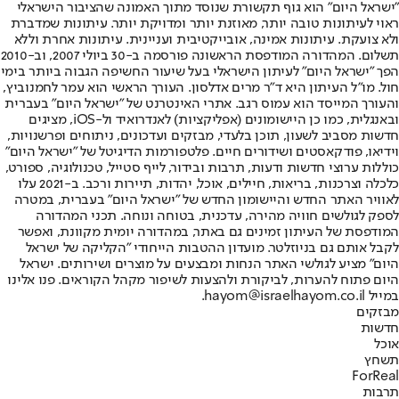
"ישראל היום" הוא גוף תקשורת שנוסד מתוך האמונה שהציבור הישראלי
ראוי לעיתונות טובה יותר, מאוזנת יותר ומדויקת יותר. עיתונות שמדברת
ולא צועקת. עיתונות אמינה, אובייקטיבית ועניינית. עיתונות אחרת וללא
תשלום. המהדורה המודפסת הראשונה פורסמה ב-30 ביולי 2007, וב-2010
הפך "ישראל היום" לעיתון הישראלי בעל שיעור החשיפה הגבוה ביותר בימי
חול. מו"ל העיתון היא ד"ר מרים אדלסון. העורך הראשי הוא עמר לחמנוביץ,
והעורך המייסד הוא עמוס רגב. אתרי האינטרנט של "ישראל היום" בעברית
ובאנגלית, כמו כן היישומונים (אפליקציות) לאנדרואיד ול-iOS, מציגים
חדשות מסביב לשעון, תוכן בלעדי, מבזקים ועדכונים, ניתוחים ופרשנויות,
וידיאו, פודקאסטים ושידורים חיים. פלטפורמות הדיגיטל של "ישראל היום"
כוללות ערוצי חדשות ודעות, תרבות ובידור, לייף סטייל, טכנולוגיה, ספורט,
כלכלה וצרכנות, בריאות, חיילים, אוכל, יהדות, תיירות ורכב. ב-2021 עלו
לאוויר האתר החדש והיישומון החדש של "ישראל היום" בעברית, במטרה
לספק לגולשים חוויה מהירה, עדכנית, בטוחה ונוחה. תכני המהדורה
המודפסת של העיתון זמינים גם באתר, במהדורה יומית מקוונת, ואפשר
לקבל אותם גם בניוזלטר. מועדון ההטבות הייחודי "הקליקה של ישראל
היום" מציע לגולשי האתר הנחות ומבצעים על מוצרים ושירותים. ישראל
היום פתוח להערות, לביקורת ולהצעות לשיפור מקהל הקוראים. פנו אלינו
במייל hayom@israelhayom.co.il.
מבזקים
חדשות
אוכל
תשחץ
ForReal
תרבות