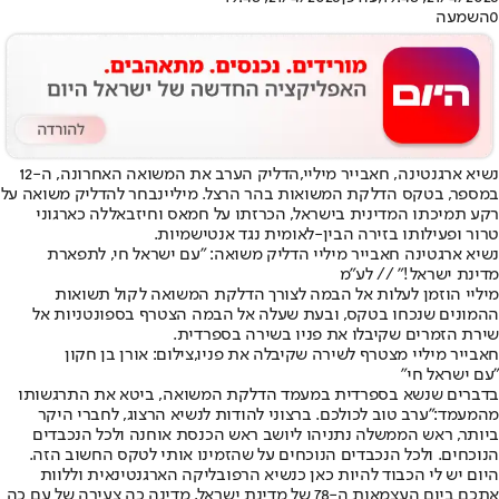
0
השמעה
נשיא ארגנטינה, חאבייר מיליי,
הדליק הערב את המשואה האחרונה, ה-12
במספר, בטקס הדלקת המשואות בהר הרצל. מיליי
נבחר להדליק משואה על
רקע תמיכתו המדינית בישראל, הכרזתו על חמאס וחיזבאללה כארגוני
טרור ופעילותו בזירה הבין-לאומית נגד אנטישמיות.
נשיא ארגטינה חאבייר מיליי הדליק משואה: "עם ישראל חי, לתפארת
מדינת ישראל!" // לע"מ
מיליי הוזמן לעלות אל הבמה לצורך הדלקת המשואה לקול תשואות
ההמונים שנכחו בטקס, ובעת שעלה אל הבמה הצטרף בספונטניות אל
שירת הזמרים שקיבלו את פניו בשירה בספרדית.
חאבייר מיליי מצטרף לשירה שקיבלה את פניו,צילום: אורן בן חקון
"עם ישראל חי"
בדברים שנשא בספרדית במעמד הדלקת המשואה, ביטא את התרגשותו
מהמעמד:
"ערב טוב לכולכם. ברצוני להודות לנשיא הרצוג, לחברי היקר
ביותר, ראש הממשלה נתניהו ליושב ראש הכנסת אוחנה ולכל הנכבדים
הנוכחים. ולכל הנכבדים הנוכחים על שהזמינו אותי לטקס החשוב הזה.
היום יש לי הכבוד להיות כאן כנשיא הרפובליקה הארגנטינאית וללוות
אתכם ביום העצמאות ה-78 של מדינת ישראל, מדינה כה צעירה של עם כה