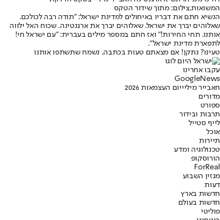
המשואות,צילום: מתוך שידור הטקס
הנשיא חתם את דבריו באיחולים למדינת ישראל: "תודה רבה לכולכם.
שאלוהים יברך את ישראל. שאלוהים יברך את ארגנטינה. שכוח האל ילווה
אותנו. תחי החירות!" ואז חתם במספר מילים בעברית: "עם ישראל חי!
לתפארת מדינת ישראל".
טעינו? נתקן! אם מצאתם טעות בכתבה, נשמח שתשתפו אותנו
עקבו אחרינו
G
o
o
g
l
e
News
חאבייר מיליי
יום העצמאות 2026
מדורים
ספורט
תרבות ובידור
לייף סטייל
אוכל
תיירות
טכנולוגיה ומדע
הורוסקופ
ForReal
מגזין השבוע
דעות
חדשות בארץ
חדשות בעולם
פוליטי