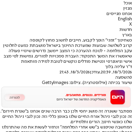
אוכל
מגזין
אנחנו מגייסים
English
X
חדשות
בארץ
כשחינוך "זמני" הופך לקבוע, חייבים לחשוב מחוץ לקופסה
קרוב לשלושה שבועות שמערכת החינוך בישראל מושבתת כמעט לחלוטין
עקב המלחמה • לנוכח ההערכה כי המצב יימשך, נדרשים שינויי פעולה
שיאפשרו את המשך התפקוד: העברת סמכויות למורים, גמישות לפי מצב
אישי וגיאוגרפי ונטישת מודלים נוקשים לטובת למידה מותאמת
ד"ר עליזה בלוך
18/3/2026, 20:39
,עודכן
18/3/2026, 21:43
0
השמעה
שיעור בכיתה (אילוסטרציה). צילום: GettyImages
מסתבר ששגרה זה מושג יחסי ולכן כבר הרבה שנים אנחנו ב"שגרת חירום".
זה נכון לגבי ניהול אורח החיים שלנו באופן כללי וזה נכון לגבי ניהול החיים
שלנו כאנשי חינוך, הורים ותלמידים.
המחשבה שניפגש ב"שש אחרי המלחמה" ונחזור לעשות את מה שהתרגלנו