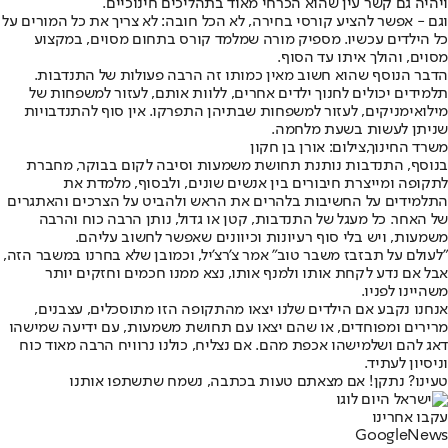
ויהיה גם קשר עין שהוא הכרחי מאוד בתהליכים חינוכיים.
וגם - אפשר להציע קורסי בחירה, לא הכל חובה: לא צריך את כל המורים על
כל הילדים עכשיו. מספיק מורה שמלמד קורס בתחום מסוים, במקצוע
מסוים, והולך איתו עד הסוף.
הדבר הנוסף שהוא חשוב מאין כמותו זה הרבה פעולות של התנדבות.
תלמידים יכולים לחנוך ילדים אחרים, ללוות אותם, לעזור למשפחות של
מילואימניקים, לעזור למשפחות שבתיהן התפרקו. אין סוף להתנדבויות
שניתן לעשות בשעת מלחמה.
משרד החינוך,צילום: אורן בן חקון
בנוסף, התנדבות נותנת תחושת משמעות וסיבה לקום בבוקר, מחברת
לתקופה ומייצרת חיבורים בין אנשים שונים, ולבסוף, מלמדת את
התלמידים על החשיבות בלהרים את הראש ולהביט על הצרכים והאתגרים
של האחר. כל מעגל של התנדבות, קטן או גדול, נותן הרבה כוח והרבה
משמעות, ויש בלי סוף רעיונות וכיוונים שאפשר לחשוב עליהם.
"לעולם על תבזבז משבר טוב" אמר צ'רצ'יל, וכמובן שלא בחרנו במשבר הזה,
אבל אם נדע לקחת אותו ולמנף אותו, נצא ממנו חכמים וחזקים יותר
משהיינו לפניו.
אנחנו נקבע אם הילדים שלנו יצאו מהתקופה הזו מתוסכלים, עצבנים,
מרירים ומפוחדים, או שהם יצאו עם תחושת משמעות, עם ידיעה שמישהו
דאג להם ושלמישהו אכפת מהם. אם נצליח, כולנו נרוויח הרבה מאוד כוח
וניסיון לעתיד.
טעינו? נתקן! אם מצאתם טעות בכתבה, נשמח שתשתפו אותנו
עקבו אחרינו
G
o
o
g
l
e
News