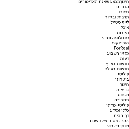
חינוך
מבצע שאגת הארי
מורים
מדורים
ספורט
תרבות ובידור
לייף סטייל
אוכל
תיירות
טכנולוגיה ומדע
הורוסקופ
ForReal
מגזין השבוע
דעות
חדשות בארץ
חדשות בעולם
פוליטי
ביטחוני
חינוך
בריאות
משפט
תחבורה
פוליטי-מדיני
כללי ומידע
דף הבית
זמני כניסת וצאת שבת
מגזין השבוע