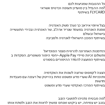
כל ההטבות שמגיעות לכם
מה ההבדל בין מועדון תעופה וכרטיס אשראי?
בשיתוף FLYCARD
בצל איומי איראן: כך נערך משק האנרגיה
פסגת האנרגיה במעמד שגריר ארה"ב, שר האנרגיה ובכירי התעשייה
בישראל ובעולם
בשיתוף המכון הישראלי לאנרגיה ולסביבה
הזדמנות האחרונה להרוויח מגמר המונדיאל
יחסי הימור משופרים, הפקדות ב-Apple Pay ותשלום זכיות מיידי
בשיתוף המועצה להסדר ההימורים בספורט
הצצה לקמפוס שרוצה לשנות את האקדמיה
שערי מדע ומשפט נוחת בהייטק של רעננה עם מעבדות AI ותוכניות
חדשות
בשיתוף המרכז האקדמי שערי מדע ומשפט
מה מבטיח נתניהו לתושבי הנגב?
בנגב יש צמיחה, יש ביקוש ואנחנו נמשיך לראות את הנגב ולפתח אותו