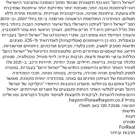
"ישראל היום" הוא גוף תקשורת שנוסד מתוך האמונה שהציבור הישראלי
ראוי לעיתונות טובה יותר, מאוזנת יותר ומדויקת יותר. עיתונות שמדברת
ולא צועקת. עיתונות אמינה, אובייקטיבית ועניינית. עיתונות אחרת וללא
תשלום. המהדורה המודפסת הראשונה פורסמה ב-30 ביולי 2007, וב-2010
הפך "ישראל היום" לעיתון הישראלי בעל שיעור החשיפה הגבוה ביותר בימי
חול. מו"ל העיתון היא ד"ר מרים אדלסון. העורך הראשי הוא עמר לחמנוביץ,
והעורך המייסד הוא עמוס רגב. אתרי האינטרנט של "ישראל היום" בעברית
ובאנגלית, כמו כן היישומונים (אפליקציות) לאנדרואיד ול-iOS, מציגים
חדשות מסביב לשעון, תוכן בלעדי, מבזקים ועדכונים, ניתוחים ופרשנויות,
וידיאו, פודקאסטים ושידורים חיים. פלטפורמות הדיגיטל של "ישראל היום"
כוללות ערוצי חדשות ודעות, תרבות ובידור, לייף סטייל, טכנולוגיה, ספורט,
כלכלה וצרכנות, בריאות, חיילים, אוכל, יהדות, תיירות ורכב. ב-2021 עלו
לאוויר האתר החדש והיישומון החדש של "ישראל היום" בעברית, במטרה
לספק לגולשים חוויה מהירה, עדכנית, בטוחה ונוחה. תכני המהדורה
המודפסת של העיתון זמינים גם באתר, במהדורה יומית מקוונת, ואפשר
לקבל אותם גם בניוזלטר. מועדון ההטבות הייחודי "הקליקה של ישראל
היום" מציע לגולשי האתר הנחות ומבצעים על מוצרים ושירותים. ישראל
היום פתוח להערות, לביקורת ולהצעות לשיפור מקהל הקוראים. פנו אלינו
במייל hayom@israelhayom.co.il.
יום שני, 20.7.2026
ו' באב תשפ"ו
חדשות
דעות
ספורט
ForReal
תרבות ובידור