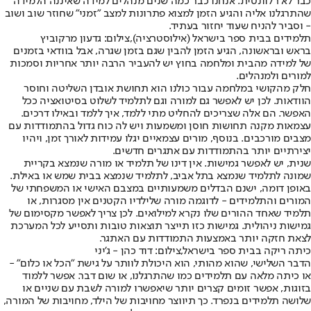
כבר לא רלוונטית. אנחנו כבר כמה שנים מנהלים למידה שאיננה הלמידה
שהתרגלנו אליה והגיע הזמן למצוא פתרונות למצב "זמני" שחוזר שוב ושוב
- וסביר להניח שעוד יחזור בעתיד.
תלמידים בבית ספר בישראל (אילוסטרציה),צילום: גדעון מרקוביץ
בראש ובראשונה, הגיע הזמן להבין שגם בזמן שגרה, אבל בוודאי בזמנים
של למידה מהבית ומלחמה בחוץ יש להעביר הרבה יותר אחריות וסמכות
למורים ולמנהלים.
חלק מהקושי במלחמה עבור כולנו הוא תחושת אובדן השליטה וחוסר
הוודאות. לכן יש לאפשר גם למורה וגם לתלמיד לשלוט בסיטואציה ככל
האפשר. הם אלה שצריכים להחליט מתי ללמד, איך ללמד ובאילו דרכים.
עצמאות מקנה תחושות חוסן ומשמעות ויש לה כוח גדול בהתמודדות עם
מצבים מורכבים. בנוסף, מורים עצמאיים יגלו עמידות לאורך זמן, ויהיו
יצירתיים יותר בהתמודדות עם אתגרים חדשים.
שנית, יש לאפשר גמישות. אין דינו של תלמיד או מורה שנמצא בקריית
שמונה לתלמיד שנמצא בתל אביב, לתלמיד שנמצא בבית שמש או באילת.
באופן דומה, ישנם הבדלים משמעותיים במצבם האישי או המשפחתי של
המורים והתלמידים - לדוגמה מורה שלילדיו הקטנים אין מסגרות, או
תלמיד שאחד ההורים שלו נקרא למילואים. לכן צריך לאפשר מקסימום של
גמישות ניהולית. גמישות כזו תייצר תוצאות טובות ותסייע לכל המערכת
לצאת חזקה יותר באמצעות התמודדות עם האתגר.
כיתה ריקה בבית ספר בישראל,צילום: דוד כהן - ג'יני
הדבר השלישי, שהוא מהותי, הוא היכולת לוותר על גישת "הכל או כלום" -
או כיתה מלאה עם תלמידים כמו שהתרגלנו, או שום דבר. אפשר ללמוד
בזוגות, אפשר זומים קצרים יותר שיאפשרו למורה לשבת עם שניים או
שלושה תלמידים בנפרד. כך תיווצר מחויבות של הילד, מחויבות של המורה,