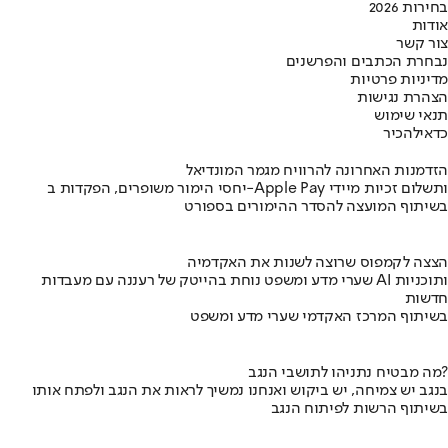
בחירות 2026
אודות
צור קשר
נבחרת הכתבים והפרשנים
מדיניות פרטיות
הצהרת נגישות
תנאי שימוש
כדאי
להכיר
הזדמנות האחרונה להרוויח מגמר המונדיאל
יחסי הימור משופרים, הפקדות ב-Apple Pay ותשלום זכיות מיידי
בשיתוף המועצה להסדר ההימורים בספורט
הצצה לקמפוס שרוצה לשנות את האקדמיה
שערי מדע ומשפט נוחת בהייטק של רעננה עם מעבדות AI ותוכניות
חדשות
בשיתוף המרכז האקדמי שערי מדע ומשפט
מה מבטיח נתניהו לתושבי הנגב?
בנגב יש צמיחה, יש ביקוש ואנחנו נמשיך לראות את הנגב ולפתח אותו
בשיתוף הרשות לפיתוח הנגב