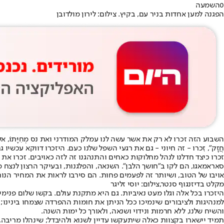
0
השמעה
הפגנה למען אחדות בניר עם, בקיץ. צילום: לירון מולדובן
השבוע הזה זכרו לא רק את אשר עשה לנו עמלק המודרני ואת נס מְחִיָּתוֹ, אלא גם
חֲזָק", זִכרו - זה חיוני - גם את רגעי השפל שלנו כעם. היזכרו דווקא עכשיו גם בהתנהלות המופ
זכרו כיצד חדלנו לנהל מחלוקות כאחים והתנהגנו זה לזה כאויבים. זכרו א
סאראמאגו, הם לקו ב"חושך הלבן". השנאה, והפלגנות, ובעיקר הרצון לנצ
אויבו של הטוב, ושיותר זה לפעמים פחות. הם סירבו לראות את המחיר הנ
מקלט בדיזנגוף סנטר,צילום: יוסי זליגר
למנהיגות ולציבורים שינמיכו ככל הניתן את חומות ההפרדה שצמחו בינינו
והשיח שלנו, ללא חרמות ונידוי ושנאה, ולאורך כל ימות השנה.
תמיד יישארו בקצוות כאלה שיתעקשו עדיין לשנוא ולהיבדל; שינהלו מריבה,