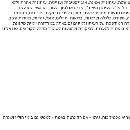
ועקת. עיתונות אמינה, אובייקטיבית ועניינית. עיתונות אחרת וללא
עור החשיפה הגבוה ביותר בימי חול. מו"ל העיתון היא ד"ר מרים אדלסון. העורך הראשי הוא עמר
 והעורך המייסד הוא עמוס רגב. אתרי האינטרנט של "ישראל היום" בעברית ובאנגלית, כמו כן היישומונים (אפליקציות) לאנדרואיד ול-iOS, מציגים חדשות מסביב לשעון, תוכן בלעדי, מבזקים ועדכונים, ניתוחים
, ספורט, כלכלה וצרכנות, בריאות, חיילים, אוכל, יהדות, תיירות ורכב.
דורה המודפסת של העיתון זמינים גם באתר, במהדורה יומית מקוונת,
היום פתוח להערות, לביקורת ולהצעות לשיפור מקהל הקוראים. פנו אלינו
יא מכפיל כוח, ניתן - אם רק נרצה באמת - לממש גם בימי חולין ושגרה