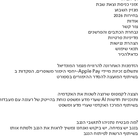
זמני כניסת וצאת שבת
מגזין השבוע
בחירות 2026
אודות
צור קשר
נבחרת הכתבים והפרשנים
מדיניות פרטיות
הצהרת נגישות
תנאי שימוש
כדאי
להכיר
הזדמנות האחרונה להרוויח מגמר המונדיאל
יחסי הימור משופרים, הפקדות ב-Apple Pay ותשלום זכיות מיידי
בשיתוף המועצה להסדר ההימורים בספורט
הצצה לקמפוס שרוצה לשנות את האקדמיה
שערי מדע ומשפט נוחת בהייטק של רעננה עם מעבדות AI ותוכניות חדשות
בשיתוף המרכז האקדמי שערי מדע ומשפט
מה מבטיח נתניהו לתושבי הנגב?
בנגב יש צמיחה, יש ביקוש ואנחנו נמשיך לראות את הנגב ולפתח אותו
בשיתוף הרשות לפיתוח הנגב