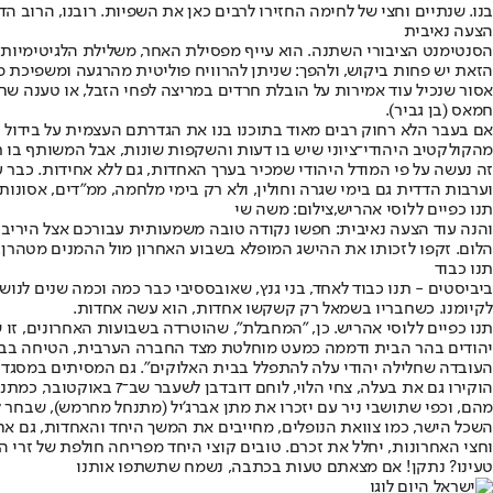
בנו. שנתיים וחצי של לחימה החזירו לרבים כאן את השפיות. רובנו, הרוב ה
הצעה נאיבית
הסנטימנט הציבורי השתנה. הוא עייף מפסילת האחר, משלילת הלגיטימיות
הזאת יש פחות ביקוש, ולהפך: שניתן להרוויח פוליטית מהרגעה ומשפיכת
אסור שנכיל עוד אמירות על הובלת חרדים במריצה לפחי הזבל, או טענה שחיי
חמאס (בן גביר).
אם בעבר הלא רחוק רבים מאוד בתוכנו בנו את הגדרתם העצמית על בידול והפ
מהקולקטיב היהודי־ציוני שיש בו דעות והשקפות שונות, אבל המשותף בו רב
זה נעשה על פי המודל היהודי שמכיר בערך האחדות, גם ללא אחידות. כ
וערבות הדדית גם בימי שגרה וחולין, ולא רק בימי מלחמה, ממ"דים, אסונות,
תנו כפיים ללוסי אהריש,צילום: משה שי
והנה עוד הצעה נאיבית: חפשו נקודה טובה משמעותית עבורכם אצל היריב הא
הלום. זקפו לזכותו את ההישג המופלא בשבוע האחרון מול ההמנים מטהרן.
תנו כבוד
ביביסטים - תנו כבוד לאחד, בני גנץ, שאובססיבי כבר כמה וכמה שנים לנ
לקיומנו. כשחבריו בשמאל רק קשקשו אחדות, הוא עשה אחדות.
תנו כפיים ללוסי אהריש. כן, "המחבלת", שהוטרדה בשבועות האחרונים, זו ש
יהודים בהר הבית ודממה כמעט מוחלטת מצד החברה הערבית, הטיחה בבני ד
העובדה שחלילה יהודי עלה להתפלל בבית האלוקים". גם המסיתים במסגדים
מהם, וכפי שתושבי ניר עם יזכרו את מתן אברג'יל (מתנחל מחרמש), שבחר להק
השכל הישר, כמו צוואת הנופלים, מחייבים את המשך היחד והאחדות, גם א
וחצי האחרונות, יחלל את זכרם. טובים קוצי היחד מפריחה חולפת של זרי הפ
טעינו? נתקן! אם מצאתם טעות בכתבה, נשמח שתשתפו אותנו