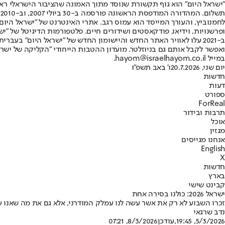
"ישראל היום" הוא גוף תקשורת שנוסד מתוך האמונה שהציבור הישראלי ראוי 
ת
ופרשנויות, וידיאו, פודקאסטים ושידורים חיים. פלטפורמות הדיגיטל של "ישרא
ב-2021 עלו לאוויר האתר החדש והיישומון החדש של "ישראל היום" בע
ואפשר לקבל אותם גם בניוזלטר. מועדון ההטבות הייחודי "הקליקה של ישרא
במייל hayom@israelhayom.co.il.
יום שני, 20.7.2026
ו' באב תשפ"ו
חדשות
דעות
ספורט
ForReal
תרבות ובידור
אוכל
מגזין
אנחנו מגייסים
English
X
חדשות
בארץ
קבינט שישי
ישראל 2026: כולנו בסירה אחת
זכרו השבוע לא רק את אשר עשה לנו עמלק המודרני, אלא גם את מה שאנו עש
נדב שרגאי
5/3/2026, 19:45
,עודכן
8/3/2026, 07:21