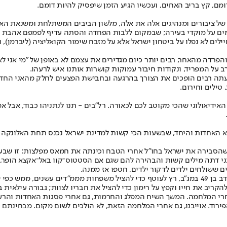
דומם, קץ בריב האחים, ועכשיו הגיע הזמן שיפסיק להיות דומם.
 של ציבורים ומנהיגים אלה את אלה, מלשון הביבים המשתלחת ומשנאת ה
 מים על מוקדי בעירה; שבמקום ללבות הפחדה והסתה עדיף לפמפם אהבת ח
לים לא נפלו על ביטחון ישראל אלא על מזבח שימור הקואליציה (ליברמן), 
רדה מהאחר, רבים יותר כיום מגדירים את עצמם לא באופן של "מי אני לא",
 על המפריד, ונקודות חיבור עמוקות קושרות אותנו איש לרעהו.
בר עתה רבים הופכים את הצורך בהרגעה ובחבישת הפצעים לחלק מהאני ה
 טילים וחירום.
ידיאולוגי שהכי מקוטב לכם לכאורה. רל"בים - תנו לנתניהו כבוד, אבל אמ
ושא האחדות והיחד, שבשעות הכי קשות למדינת ישראל נכנס תחת האלונקה ב
הסבירה את ישראל בחו"ל אחרי הטבח וכינתה את חמאס מפלצות; זו שבעיצומו
תה מילים קשות והבהירה להם שגם אם הסטטוס־קוו באל־אקצא הופר, אין 
 ששולחים ילדים לדקור ילדים, חטפו אז ממנה.
הוקירו גם את בעלה, צחי הלוי, לוחם דובדבן לשעבר שב־7 באוקטובר, כמתנדב בן 49 במג"ב, רץ לעוטף כד
ריב את חייו וקפץ על רימון כדי להציל את חבריו לצוות; גבורה עילאית בנ
חרי המלחמה. המשך השיח המפלג והחרמות, גם אחרי פסגות האחדות והרעות
ירוד. אוייבנו, גם אחרי המלחמה הזאת, לא הולכים לשום מקום. מבחינתם -