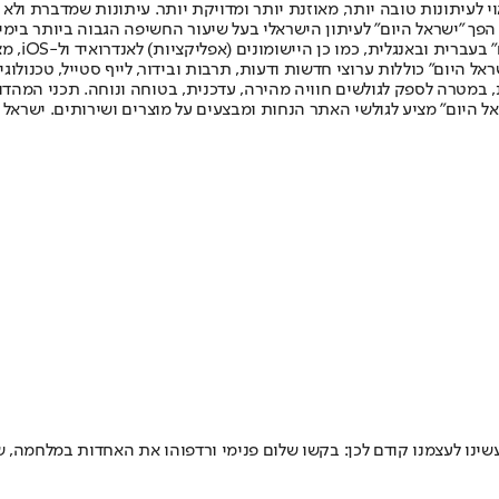
לעיתונות טובה יותר, מאוזנת יותר ומדויקת יותר. עיתונות שמדברת ולא צ
שלום. המהדורה המודפסת הראשונה פורסמה ב-30 ביולי 2007, וב-2010 הפך "ישראל היום" לעיתון הישראלי בעל שי
לחמנוביץ,
ל היום" כוללות ערוצי חדשות ודעות, תרבות ובידור, לייף סטייל, טכנולוגיה
ברית, במטרה לספק לגולשים חוויה מהירה, עדכנית, בטוחה ונוחה. תכני המה
ל היום" מציע לגולשי האתר הנחות ומבצעים על מוצרים ושירותים. ישראל 
ינו לעצמנו קודם לכן: בקשו שלום פנימי ורדפוהו את האחדות במלחמה, שה