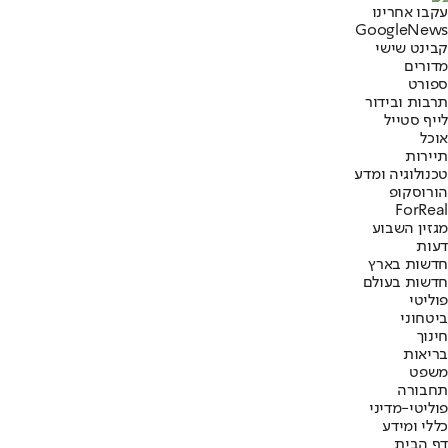
עקבו אחרינו
G
o
o
g
l
e
News
קבינט שישי
מדורים
ספורט
תרבות ובידור
לייף סטייל
אוכל
תיירות
טכנולוגיה ומדע
הורוסקופ
ForReal
מגזין השבוע
דעות
חדשות בארץ
חדשות בעולם
פוליטי
ביטחוני
חינוך
בריאות
משפט
תחבורה
פוליטי-מדיני
כללי ומידע
דף הבית