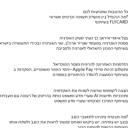
כל ההטבות שמגיעות לכם
מה ההבדל בין מועדון תעופה וכרטיס אשראי?
בשיתוף FLYCARD
בצל איומי איראן: כך נערך משק האנרגיה
פסגת האנרגיה במעמד שגריר ארה"ב, שר האנרגיה ובכירי התעשייה בישראל
בשיתוף המכון הישראלי לאנרגיה ולסביבה
הזדמנות האחרונה להרוויח מגמר המונדיאל
יחסי הימור משופרים, הפקדות ב-Apple Pay ותשלום זכיות מיידי
בשיתוף המועצה להסדר ההימורים בספורט
הצצה לקמפוס שרוצה לשנות את האקדמיה
שערי מדע ומשפט נוחת בהייטק של רעננה עם מעבדות AI ותוכניות חדשות
בשיתוף המרכז האקדמי שערי מדע ומשפט
מה מבטיח נתניהו לתושבי הנגב?
בנגב יש צמיחה, יש ביקוש ואנחנו נמשיך לראות את הנגב ולפתח אותו
בשיתוף הרשות לפיתוח הנגב