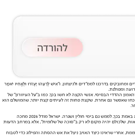
 בדרכנו לממ"דים ולניצחון, ו"אִישׁ לְרֵעֵהוּ יַעְזֹרוּ וּלְאָחִיו יֹאמַר
אמון ההדדי הבסיסי. אנשי הקצה לא חשו בכך. כמו ב"על העיוורון" של
שכחו שאפשר גם אחרת. שקצת פחות זה לעיתים קצת יותר, שהמושלם הוא
ר.
היזכרו בכל אלה וגלו מעט נאיביות. גם היא מתקנת עולם. בקשו שלום פנימי בתוכנו ורדפוהו. את האחדות במלחמה שהיא מכפיל כוח ניתן, אם רק נרצה באמת בכך, לממש גם בימי חולין ושגרה. ישראל מודל 2026 מחכה
אות, שלכולם יהיה מקום לא רק ב"סוכה של שלומית", אלא במרחב הדעות
ממת, אחרי שראינו כיצד האויב ניצל את אש ההסתה והפילוג כדי לטבוח