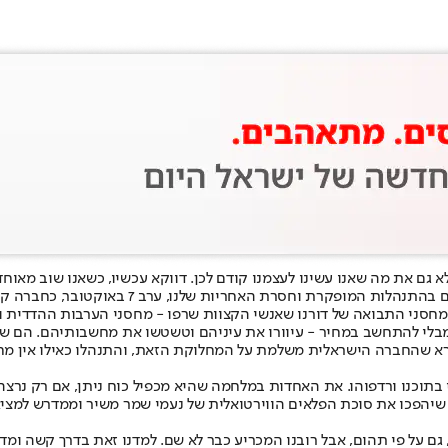
 את מה שאנו עשינו לעצמנו קודם לכן. דווקא עכשיו, כשאנו שוב מאוחדים ומחובקים
קרת וחסרת האחריות שלנו, ערב 7 באוקטובר, כחברה קרועה ומפולגת.
ת מחסני התבואה של דורנו שאנשי הקצוות שרפו - מחסני הערבות ההדדית וה
ח מבלי להתחשב במחיר - עיוורו את עיניהם וטשטשו את מחשבותיהם. הם 
ורא שהחברה הישראלית משלמת על המחלוקת הזאת, והתנהלו כאילו אין מח
; שיהפכו את סוכת הפלאים הווירטואלית של נעמי שמר משיר וממדרש למצי
 גם על פי תהום, אבל רובנו המכריע כבר לא שם. למדנו זאת בדרך קשה ומד