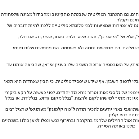
אחים. גם ההנהגה הפוליטית שנבנתה מהקיטוב ומהבידול מבינה שלסחורה
ינם וקבלה.
וגם לא אמירות שמציעות לבני פלוגתא פוליטיים ללכת להיות דוברים של
 אלא של "מי אני כן"; זהות שלא תלויה באחר, שעיקרה: אנו חלק
חדש שלהם. הם מחפשים נחמה ולא משטמה. הם מחפשים שלום פנימי
יתי, על האובססיה ארוכת השנים שלו בעניין איראן, שהביאה אותנו עד
לי לדפוק חשבון, אף שידע שיפסיד פוליטית, כי הבין שאחדות היא תנאי
 של גל סכינאות וטרור נורא נגד יהודים, לפני כעשור, על רקע ביקורי
זה מתיר למישהו לקום ולרצוח, "בגלל מקום קדוש, בגלל דת, או בגלל
י להציל משפחות מממ"דים עשנים, ממש כפי שתושבי בארי יודעים להכיר תודה ל"כוח קלמנזון" מעתניאל שהציל רבים
וסח רועי קליין.
 אצל החיילים שלחמו בהקרבה ובחירוף נפש ונפלו למען כולנו בשנתיים
 כולנו באותה הסירה.