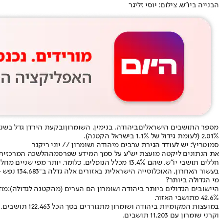
הבנייה ביו"ש. צילום: יוסי זליגר
מספר התושבים הישראלים
ביהודה, בנימין, השומרון
2.01% (לעומת גידול של 1.1% בישראל הקטנה).
סמוטריץ': יש לעודד הגירת ערבים מיהודה ושומרון // יוני ריקנר
את הנתונים ליקטה מועצת יש"ע על סמך המידע שפרסמה
הלשכה המרכזית
חללים תושבי יו"ש, שהם 13.4% מכלל הנופלים. כלומר, יותר מפי שניים מחלקו של ציבור זה באוכלוסייה הכללית.
בעשור האחרון, האוכלוסייה הישראלית באזורים אלה גדלה ב־134,683 נפש - כלומר, עלייה של כ־33%.
מי הגדולה ביותר?
היישובים הגדולים ביותר ביהודה ושומרון הם הערים (מהקטנה לגדולה):
מוד
42.6% מתושבי האזור.
וקרני שומרון עם 11,203 תושבים.