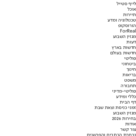
לייף סטייל
אוכל
תיירות
טכנולוגיה ומדע
הורוסקופ
ForReal
מגזין השבוע
דעות
חדשות בארץ
חדשות בעולם
פוליטי
ביטחוני
חינוך
בריאות
משפט
תחבורה
פוליטי-מדיני
כללי ומידע
דף הבית
זמני כניסת וצאת שבת
מגזין השבוע
בחירות 2026
אודות
צור קשר
נבחרת הכתבים והפרשנים