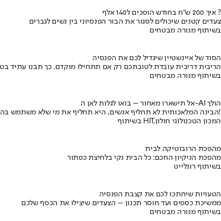
איך 200 ש"ח בחודש הופכים ל140 אלף ?
צעדים קטנים שיכולים לסגור את הבור הפנסיוני בין נשים לגברים
בשיתוף מנורה מבטחים
הסוד של איינשטיין שיגדיל לכם את הפנסיה
הריבית דריבית עובדת לטובתכם רק אם תתחילו מוקדם. כך תבנו עתיד בט
בשיתוף מנורה מבטחים
אל תישארו מאחור – בואו לגלות לאן ה-AI הולך
הבינה המלאכותית לא תחליף אנשים, היא תחליף את מי שלא משתמש בה!
בשיתוף HIT,המכון הטכנולוגי חולון
מהפכת הרובוטיקה לבית
מהפכת הניקיון החכם: כל הבית נקי בלחיצת כפתור
בשיתוף רונלייט
הטעויות שיחתכו לכם את קצבת הפנסיה
ממשיכת כספים ועד חוסר תכנון – הצעדים שיצילו את הכסף שלכם
בשיתוף מנורה מבטחים