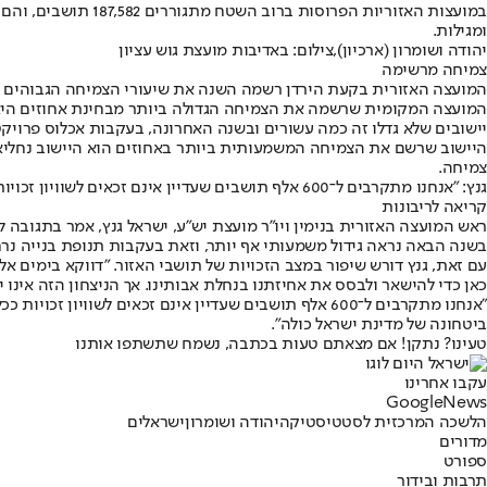
ומגילות.
יהודה ושומרון (ארכיון),צילום: באדיבות מועצת גוש עציון
צמיחה מרשימה
המועצה האזורית בקעת הירדן רשמה השנה את שיעורי הצמיחה הגבוהים ביותר עם 4.6% צמיחה, אחריה המועצה האזורית גוש עציון
יישובים שלא גדלו זה כמה עשורים ובשנה האחרונה, בעקבות אכלוס פרויקט
צמיחה.
גנץ: "אנחנו מתקרבים ל־600 אלף תושבים שעדיין אינם זכאים לשוויון זכויות. זוהי העת להעניק להם את הזכויות המגיעות ולהחיל ריבונות מלאה"
קריאה לריבונות
ראש המועצה האזורית בנימין ויו"ר מועצת יש"ע, ישראל גנץ, אמר בתגובה 
בשנה הבאה נראה גידול משמעותי אף יותר, וזאת בעקבות תנופת בנייה נ
עם זאת, גנץ דורש שיפור במצב הזכויות של תושבי האזור. "דווקא בימים אל
כאן כדי להישאר ולבסס את אחיזתנו בנחלת אבותינו. אך הניצחון הזה אינו 
"אנחנו מתקרבים ל־600 אלף תושבים שעדיין אינם זכאים ל
ביטחונה של מדינת ישראל כולה".
טעינו? נתקן! אם מצאתם טעות בכתבה, נשמח שתשתפו אותנו
עקבו אחרינו
G
o
o
g
l
e
News
הלשכה המרכזית לסטטיסטיקה
יהודה ושומרון
ישראלים
מדורים
ספורט
תרבות ובידור