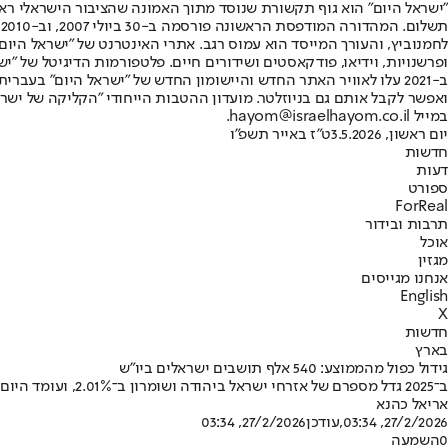
"ישראל היום" הוא גוף תקשורת שנוסד מתוך האמונה שהציבור הישראלי ראוי 
ת
ופרשנויות, וידיאו, פודקאסטים ושידורים חיים. פלטפורמות הדיגיטל של "ישרא
ב-2021 עלו לאוויר האתר החדש והיישומון החדש של "ישראל היום" בע
ואפשר לקבל אותם גם בניוזלטר. מועדון ההטבות הייחודי "הקליקה של ישרא
במייל hayom@israelhayom.co.il.
יום ראשון, 3.5.2026
ט"ז באייר תשפ"ו
חדשות
דעות
ספורט
ForReal
תרבות ובידור
אוכל
מגזין
אנחנו מגייסים
English
X
חדשות
בארץ
גידול כפול מהממוצע: 540 אלף תושבים ישראלים ביו"ש
ב־2025 גדל מספרם של אזרחי ישראל ביהודה ושומרון ב־2.01%, ועומד היום על 540,327 תושבים • זאת לעומת גידול של 1.1% בממוצע בישראל • יו"ר מועצת יש"ע: "הגידול בלב הארץ האסטרטגי מעיד על ניצחון עם ישראל"
אריאל כהנא
27/2/2026, 03:34
,עודכן
27/2/2026, 03:34
0
השמעה