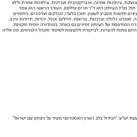
ועקת. עיתונות אמינה, אובייקטיבית ועניינית. עיתונות אחרת וללא
עור החשיפה הגבוה ביותר בימי חול. מו"ל העיתון היא ד"ר מרים אדלסון. העורך הראשי הוא עמר
 והעורך המייסד הוא עמוס רגב. אתרי האינטרנט של "ישראל היום" בעברית ובאנגלית, כמו כן היישומונים (אפליקציות) לאנדרואיד ול-iOS, מציגים חדשות מסביב לשעון, תוכן בלעדי, מבזקים ועדכונים, ניתוחים
, ספורט, כלכלה וצרכנות, בריאות, חיילים, אוכל, יהדות, תיירות ורכב.
דורה המודפסת של העיתון זמינים גם באתר, במהדורה יומית מקוונת,
היום פתוח להערות, לביקורת ולהצעות לשיפור מקהל הקוראים. פנו אלינו