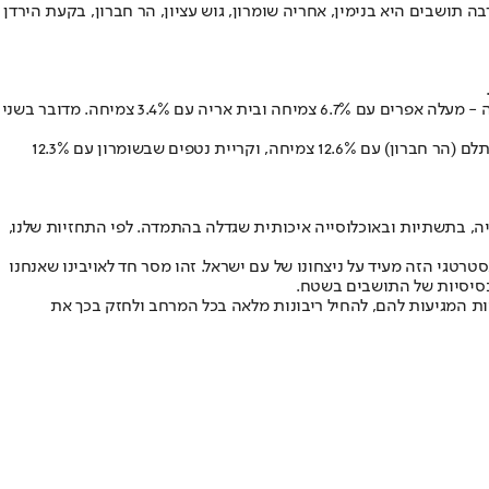
סייה. המועצה האזורית שמתגוררים בה הכי הרבה תושבים היא בנימין, אחריה שומרון, גוש עציון, הר חברון, בקעת הירדן
המועצה המקומית שרשמה את הצמיחה הגדולה ביותר מבחינת אחוזים היא עמנואל עם כ־10.2% צמיחה, אחריה שתי מועצות שנמצאות בתנופת בנייה - מעלה אפרים עם 6.7% צמיחה ובית אריה עם 3.4% צמיחה. מדובר בשני
היישוב שרשם את הצמיחה המשמעותית ביותר באחוזים הוא היישוב נחליאל (בנימין) עם 24.6% צמיחה, אחריו היישובים מגדלים (שומרון) עם 15.8%, תלם (הר חברון) עם 12.6% צמיחה, וקריית נטפים שבשומרון עם 12.3%
ייה, בתשתיות ובאוכלוסייה איכותית שגדלה בהתמדה. לפי התחזיות שלנו,
טרטגי הזה מעיד על ניצחונו של עם ישראל. זהו מסר חד לאויבינו שאנחנו
 הבסיסיות של התושבים בשטח.
 את הזכויות המגיעות להם, להחיל ריבונות מלאה בכל המרחב ולחזק בכך את