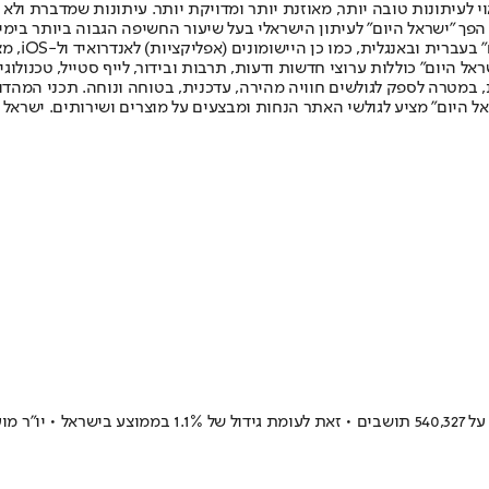
לעיתונות טובה יותר, מאוזנת יותר ומדויקת יותר. עיתונות שמדברת ולא צ
שלום. המהדורה המודפסת הראשונה פורסמה ב-30 ביולי 2007, וב-2010 הפך "ישראל היום" לעיתון הישראלי בעל שי
לחמנוביץ,
ל היום" כוללות ערוצי חדשות ודעות, תרבות ובידור, לייף סטייל, טכנולוגיה
ברית, במטרה לספק לגולשים חוויה מהירה, עדכנית, בטוחה ונוחה. תכני המה
ל היום" מציע לגולשי האתר הנחות ומבצעים על מוצרים ושירותים. ישראל 