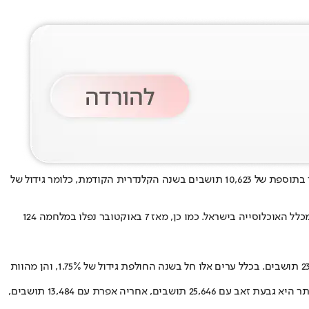
ובקעת הירדן גדל בשנת 2025 ביותר משני אחוזים, ונכון לינואר 2026 הוא עומד על 540,327. מדובר בתוספת של 10,623 תושבים בשנה הקלנדרית הקודמת, כלומר גידול של
. עולה מהם כי תושבי יהודה ושומרון מהווים כיום כ־5.25% מכלל האוכלוסייה בישראל. כמו כן, מאז 7 באוקטובר נפלו במלחמה 124
, ביתר עילית, מעלה אדומים ואריאל. מתגוררים בהן יחדיו 230,252 תושבים. בכלל ערים אלו חל בשנה החולפת גידול של 1.75%, והן מהוות
במועצות המקומיות ביהודה ושומרון מתגוררים בסך הכל 122,463 תושבים, והם מהווים 22.7% מכלל האוכלוסייה באזור. המועצה המקומית הגדולה ביותר היא גבעת זאב עם 25,646 תושבים, אחריה אפרת עם 13,484 תושבים,