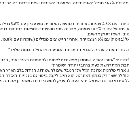
במועצות האזוריות הפרוסות ברוב השטח מתגוררים 187,582 תושבים, והם מהווים 34.7% מכלל האוכלו
 עם 3.8% גדילה.
ים, רשמו זינוק מרשים.
לנתונים: "אזורי יהודה ושומרון ממשיכים לצמוח ולהתפתח בצעדי ענק, בבנ
רחבת המתרחשת כעת ברחבי יהודה ושומרון".
ו, אחרי מלחמה ארוכה ומול אלו המבקשים להשמידנו, הגידול בלב הארץ האס
יכול להישאר רק כנתון דמוגרפי, הוא חייב לקבל ביטוי גם בזכויות האזרח
שוויון זכויות ככלל אזרחי מדינת ישראל. זוהי העת להעניק לתושבי יהודה ושומרון