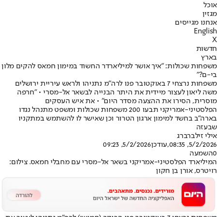
אוכל
מגזין
אנחנו מגייסים
English
X
חדשות
בארץ
משפחות שכולות: "איך אושר למיליארדר החשוד במימון חמאס להקים מלון
בי-ם?"
משפחות נרצחי 7 באוקטובר פנו לרה"מ נתניהו ולראש עיריית ירושלים
משה ליאון לעצור מיידית את היתר הבנייה לבשאר אל-מסרי • "חרפה
מוסרית, הסירו את ההצעה מסדר היום" • את איש העסקים
הפלסטיני-אמריקני תבעו 200 משפחות שכולות ומשפט מתנהל נגדו
בארה"ב בחשד למימון ארגון הטרור וכן שאישר לו להשתמש במתקניו
שבעזה
אילי זילברברג
5/2/2026, 08:35
,עודכן
5/2/2026, 09:23
0
השמעה
המיליארד הפלסטיני-אמריקני בשאר אל-מסרי עם מחבלי חמאס. צילום:
רויטרס, אורן בן חקון