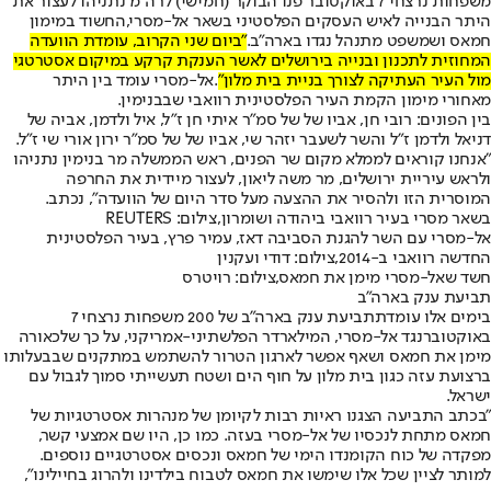
משפחות נרצחי 7 באוקטובר פנו הבוקר (חמישי) לרה"מ נתניהו לעצור את
היתר הבנייה לאיש העסקים הפלסטיני בשאר אל-מסרי,
החשוד במימון
חמאס ושמשפט מתנהל נגדו בארה"ב
.
"ביום שני הקרוב, עומדת הוועדה
המחוזית לתכנון ובנייה בירושלים לאשר הענקת קרקע במיקום אסטרטגי
מול העיר העתיקה לצורך בניית בית מלון"
.
אל-מסרי עומד בין היתר
מאחורי מימון הקמת העיר הפלסטינית רוואבי שבבנימין.
בין הפונים: רובי חן, אביו של של סמ"ר איתי חן ז"ל, איל ולדמן, אביה של
דניאל ולדמן ז"ל והשר לשעבר יזהר שי, אביו של של סמ"ר ירון אורי שי ז"ל.
"אנחנו קוראים לממלא מקום שר הפנים, ראש הממשלה מר בנימין נתניהו
ולראש עיריית ירושלים, מר משה ליאון, לעצור מיידית את החרפה
המוסרית הזו ולהסיר את ההצעה מעל סדר היום של הוועדה", נכתב.
בשאר מסרי בעיר רוואבי ביהודה ושומרון,צילום: REUTERS
אל-מסרי עם השר להגנת הסביבה דאז, עמיר פרץ, בעיר הפלסטינית
החדשה רוואבי ב-2014,צילום: דודי ועקנין
חשד שאל-מסרי מימן את חמאס,צילום: רויטרס
תביעת ענק בארה"ב
בימים אלו עומדת
תביעת ענק בארה"ב של 200 משפחות נרצחי 7
באוקטובר
נגד אל-מסרי, המילארדר הפלשתיני-אמריקני, על כך שלכאורה
מימן את חמאס ושאף אפשר לארגון הטרור להשתמש במתקנים שבבעלותו
ברצועת עזה כגון בית מלון על חוף הים ושטח תעשייתי סמוך לגבול עם
ישראל.
"בכתב התביעה הצגנו ראיות רבות לקיומן של מנהרות אסטרטגיות של
חמאס מתחת לנכסיו של אל-מסרי בעזה. כמו כן, היו שם אמצעי קשר,
מפקדה של כוח הקומנדו הימי של חמאס ונכסים אסטרטגיים נוספים.
למותר לציין שכל אלו שימשו את חמאס לטבוח בילדינו ולהרוג בחיילינו",