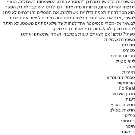
המשפחות הדגישו במכתבן: "המסר עבורנו, המשפחות השכולות, הוא -
'תרצחו יהודים היום, תרוויחו מזה מחר'. דם ילדינו הוא כבר לא רק הפקר
הוא הפך להיות תכנית נדלנ"ית משתלמת. את הנופלים והנרצחים לא ניתן
להשיב, אבל את האבסורד הבלתי נתפס הזה חייבים לעצור. אסור לתת
לבשאר אל-מסרי סנטימטר אחד לפחות עד שלא יסתיים משפטו. לא היתר
לבניית מלון ולא לשהות בתל אביב בבתי מלון.
טעינו? נתקן! אם מצאתם טעות בכתבה, נשמח שתשתפו אותנו
משפחות שכולות
מדורים
ספורט
תרבות ובידור
לייף סטייל
אוכל
תיירות
טכנולוגיה ומדע
הורוסקופ
ForReal
מגזין השבוע
דעות
חדשות בארץ
חדשות בעולם
פוליטי
ביטחוני
חינוך
בריאות