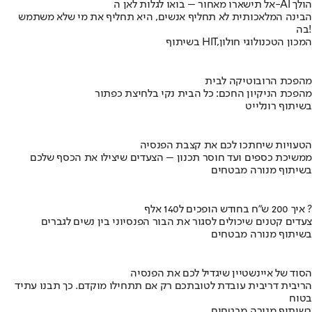
אל תישארו מאחור – בואו לגלות לאן ה-AI הולך
הבינה המלאכותית לא תחליף אנשים, היא תחליף את מי שלא משתמש
בה!
בשיתוף HIT,המכון הטכנולוגי חולון
מהפכת הרובוטיקה לבית
מהפכת הניקיון החכם: כל הבית נקי בלחיצת כפתור
בשיתוף רונלייט
הטעויות שיחתכו לכם את קצבת הפנסיה
ממשיכת כספים ועד חוסר תכנון – הצעדים שיצילו את הכסף שלכם
בשיתוף מנורה מבטחים
איך 200 ש"ח בחודש הופכים ל140 אלף ?
צעדים קטנים שיכולים לסגור את הבור הפנסיוני בין נשים לגברים
בשיתוף מנורה מבטחים
הסוד של איינשטיין שיגדיל לכם את הפנסיה
הריבית דריבית עובדת לטובתכם רק אם תתחילו מוקדם. כך תבנו עתיד
בטוח
בשיתוף מנורה מבטחים