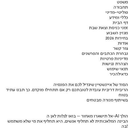
משפט
תחבורה
פוליטי-מדיני
כללי ומידע
דף הבית
זמני כניסת וצאת שבת
מגזין השבוע
בחירות 2026
אודות
צור קשר
נבחרת הכתבים והפרשנים
מדיניות פרטיות
הצהרת נגישות
תנאי שימוש
כדאי
להכיר
הסוד של איינשטיין שיגדיל לכם את הפנסיה
הריבית דריבית עובדת לטובתכם רק אם תתחילו מוקדם. כך תבנו עתיד
בטוח
בשיתוף מנורה מבטחים
אל תישארו מאחור – בואו לגלות לאן ה-AI הולך
הבינה המלאכותית לא תחליף אנשים, היא תחליף את מי שלא משתמש
בה!