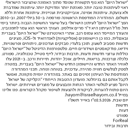
"ישראל היום" הוא גוף תקשורת שנוסד מתוך האמונה שהציבור הישראלי
ראוי לעיתונות טובה יותר, מאוזנת יותר ומדויקת יותר. עיתונות שמדברת
ולא צועקת. עיתונות אמינה, אובייקטיבית ועניינית. עיתונות אחרת וללא
תשלום. המהדורה המודפסת הראשונה פורסמה ב-30 ביולי 2007, וב-2010
הפך "ישראל היום" לעיתון הישראלי בעל שיעור החשיפה הגבוה ביותר בימי
חול. מו"ל העיתון היא ד"ר מרים אדלסון. העורך הראשי הוא עמר לחמנוביץ,
והעורך המייסד הוא עמוס רגב. אתרי האינטרנט של "ישראל היום" בעברית
ובאנגלית, כמו כן היישומונים (אפליקציות) לאנדרואיד ול-iOS, מציגים
חדשות מסביב לשעון, תוכן בלעדי, מבזקים ועדכונים, ניתוחים ופרשנויות,
וידיאו, פודקאסטים ושידורים חיים. פלטפורמות הדיגיטל של "ישראל היום"
כוללות ערוצי חדשות ודעות, תרבות ובידור, לייף סטייל, טכנולוגיה, ספורט,
כלכלה וצרכנות, בריאות, חיילים, אוכל, יהדות, תיירות ורכב. ב-2021 עלו
לאוויר האתר החדש והיישומון החדש של "ישראל היום" בעברית, במטרה
לספק לגולשים חוויה מהירה, עדכנית, בטוחה ונוחה. תכני המהדורה
המודפסת של העיתון זמינים גם באתר, במהדורה יומית מקוונת, ואפשר
לקבל אותם גם בניוזלטר. מועדון ההטבות הייחודי "הקליקה של ישראל
היום" מציע לגולשי האתר הנחות ומבצעים על מוצרים ושירותים. ישראל
היום פתוח להערות, לביקורת ולהצעות לשיפור מקהל הקוראים. פנו אלינו
במייל hayom@israelhayom.co.il.
יום שבת, 2.5.2026
ט"ו באייר תשפ"ו
חדשות
דעות
ספורט
ForReal
תרבות ובידור