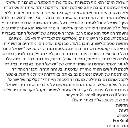
"ישראל היום" הוא גוף תקשורת שנוסד מתוך האמונה שהציבור הישראלי
ראוי לעיתונות טובה יותר, מאוזנת יותר ומדויקת יותר. עיתונות שמדברת
ולא צועקת. עיתונות אמינה, אובייקטיבית ועניינית. עיתונות אחרת וללא
תשלום. המהדורה המודפסת הראשונה פורסמה ב-30 ביולי 2007, וב-2010
הפך "ישראל היום" לעיתון הישראלי בעל שיעור החשיפה הגבוה ביותר בימי
חול. מו"ל העיתון היא ד"ר מרים אדלסון. העורך הראשי הוא עמר לחמנוביץ,
והעורך המייסד הוא עמוס רגב. אתרי האינטרנט של "ישראל היום" בעברית
ובאנגלית, כמו כן היישומונים (אפליקציות) לאנדרואיד ול-iOS, מציגים
חדשות מסביב לשעון, תוכן בלעדי, מבזקים ועדכונים, ניתוחים ופרשנויות,
וידיאו, פודקאסטים ושידורים חיים. פלטפורמות הדיגיטל של "ישראל היום"
כוללות ערוצי חדשות ודעות, תרבות ובידור, לייף סטייל, טכנולוגיה, ספורט,
כלכלה וצרכנות, בריאות, חיילים, אוכל, יהדות, תיירות ורכב. ב-2021 עלו
לאוויר האתר החדש והיישומון החדש של "ישראל היום" בעברית, במטרה
לספק לגולשים חוויה מהירה, עדכנית, בטוחה ונוחה. תכני המהדורה
המודפסת של העיתון זמינים גם באתר, במהדורה יומית מקוונת, ואפשר
לקבל אותם גם בניוזלטר. מועדון ההטבות הייחודי "הקליקה של ישראל
היום" מציע לגולשי האתר הנחות ומבצעים על מוצרים ושירותים. ישראל
היום פתוח להערות, לביקורת ולהצעות לשיפור מקהל הקוראים. פנו אלינו
במייל hayom@israelhayom.co.il.
יום שני, 4.5.2026
י"ז באייר תשפ"ו
חדשות
דעות
ספורט
ForReal
תרבות ובידור