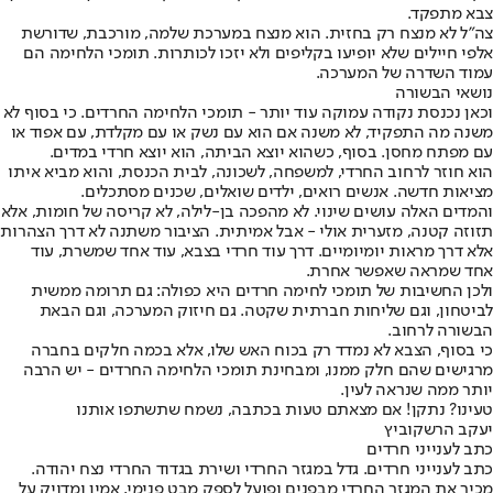
צבא מתפקד.
צה"ל לא מנצח רק בחזית. הוא מנצח במערכת שלמה, מורכבת, שדורשת
אלפי חיילים שלא יופיעו בקליפים ולא יזכו לכותרות. תומכי הלחימה הם
עמוד השדרה של המערכה.
נושאי הבשורה
וכאן נכנסת נקודה עמוקה עוד יותר - תומכי הלחימה החרדים. כי בסוף לא
משנה מה התפקיד, לא משנה אם הוא עם נשק או עם מקלדת, עם אפוד או
עם מפתח מחסן. בסוף, כשהוא יוצא הביתה, הוא יוצא חרדי במדים.
הוא חוזר לרחוב החרדי, למשפחה, לשכונה, לבית הכנסת, והוא מביא איתו
מציאות חדשה. אנשים רואים, ילדים שואלים, שכנים מסתכלים.
והמדים האלה עושים שינוי. לא מהפכה בן-לילה, לא קריסה של חומות, אלא
תזוזה קטנה, מזערית אולי - אבל אמיתית. הציבור משתנה לא דרך הצהרות
אלא דרך מראות יומיומיים. דרך עוד חרדי בצבא, עוד אחד שמשרת, עוד
אחד שמראה שאפשר אחרת.
ולכן החשיבות של תומכי לחימה חרדים היא כפולה: גם תרומה ממשית
לביטחון, וגם שליחות חברתית שקטה. גם חיזוק המערכה, וגם הבאת
הבשורה לרחוב.
כי בסוף, הצבא לא נמדד רק בכוח האש שלו, אלא בכמה חלקים בחברה
מרגישים שהם חלק ממנו, ומבחינת תומכי הלחימה החרדים - יש הרבה
יותר ממה שנראה לעין.
טעינו? נתקן! אם מצאתם טעות בכתבה, נשמח שתשתפו אותנו
יעקב הרשקוביץ
כתב לענייני חרדים
כתב לענייני חרדים. גדל במגזר החרדי ושירת בגדוד החרדי נצח יהודה.
מכיר את המגזר החרדי מבפנים ופועל לספק מבט פנימי, אמין ומדויק על