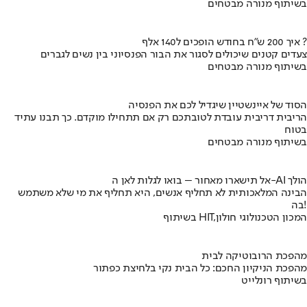
בשיתוף מנורה מבטחים
איך 200 ש"ח בחודש הופכים ל140 אלף ?
צעדים קטנים שיכולים לסגור את הבור הפנסיוני בין נשים לגברים
בשיתוף מנורה מבטחים
הסוד של איינשטיין שיגדיל לכם את הפנסיה
הריבית דריבית עובדת לטובתכם רק אם תתחילו מוקדם. כך תבנו עתיד
בטוח
בשיתוף מנורה מבטחים
אל תישארו מאחור – בואו לגלות לאן ה-AI הולך
הבינה המלאכותית לא תחליף אנשים, היא תחליף את מי שלא משתמש
בה!
בשיתוף HIT,המכון הטכנולוגי חולון
מהפכת הרובוטיקה לבית
מהפכת הניקיון החכם: כל הבית נקי בלחיצת כפתור
בשיתוף רונלייט