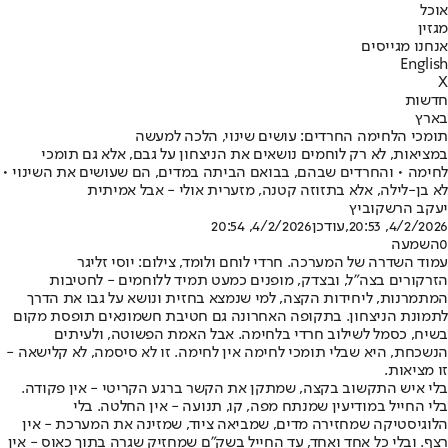
אוכל
מגזין
אנחנו מגייסים
English
X
חדשות
בארץ
תומכי הלחימה החרדים: עושים שינוי, הלכה למעשה
במציאות, לא רק לוחמים נושאים את הניצחון על גבם, אלא גם תומכי
לחימה • והחרדים שבהם, בבואם הביתה במדים, הם שעושים את השינוי •
לא בן-לילה, אלא בתזוזה קטנה, מזערית אולי - אבל אמיתית
יעקב הרשקוביץ
4/2/2026, 20:53
,עודכן
4/2/2026, 20:54
0
השמעה
עמוד השדרה של המערכה. חרדי לוחם ולומד, צילום: יוסי זליגר
הזרקורים בצה"ל, ובצדק, מופנים כמעט תמיד ללוחמים - לחטיבות
המתמרנות, ליחידות הקצה, למי שנמצא בחזית ונושא על גבו את הדרך
לתמונת הניצחון. בתקופה האחרונה גם חטיבת חשמונאים תופסת מקום
בשיח, כסמל לשילוב חרדי בלחימה. אבל האמת הפשוטה, ולעיתים
הנשכחת, היא שבלי תומכי לחימה אין לחימה. זו לא סיסמה, לא קלישאה -
זו מציאות.
בלי איש התקשוב בקצה, שמתקן את הקשר ברגע הקריטי - אין פקודה.
בלי החייל במודיעין שמנתח מפה, קו, תנועה - אין החלטה. בלי
הלוגיסטיקה שמחזירה מדים, שמביאה ציוד, שמזינה את המערכת - אין
רצף. ובלי כל אחד ואחד, עד החייל בשק"ם שמחזיק שגרה בתוך כאוס - אין