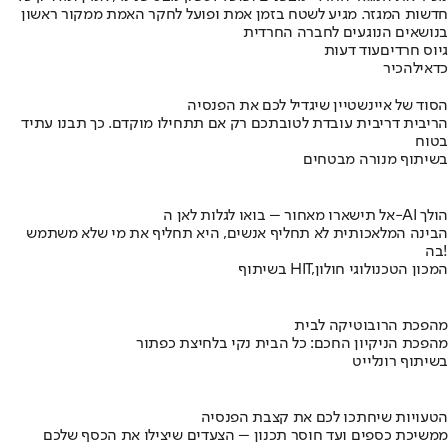
חדשות המגזר. מגיע לשטח בזמן אמת ופועל לחקר האמת ממקור ראשון
בנושאים הנוגעים לחברה החרדית
גיוס חרדים
עוד דעות
כדאי
להכיר
הסוד של איינשטיין שיגדיל לכם את הפנסיה
הריבית דריבית עובדת לטובתכם רק אם תתחילו מוקדם. כך תבנו עתיד
בטוח
בשיתוף מנורה מבטחים
אל תישארו מאחור – בואו לגלות לאן ה-AI הולך
הבינה המלאכותית לא תחליף אנשים, היא תחליף את מי שלא משתמש
בה!
בשיתוף HIT,המכון הטכנולוגי חולון
מהפכת הרובוטיקה לבית
מהפכת הניקיון החכם: כל הבית נקי בלחיצת כפתור
בשיתוף רונלייט
הטעויות שיחתכו לכם את קצבת הפנסיה
ממשיכת כספים ועד חוסר תכנון – הצעדים שיצילו את הכסף שלכם