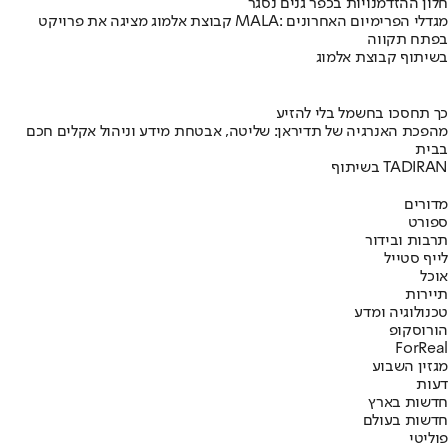
חלון ההזדמנויות בכפר גנים נסגר
קבוצת אלמוג מציגה את פרויקט MALA: מגדלי הפרימיום האחרונים
בפתח תקווה
בשיתוף קבוצת אלמוג
כך תחסכו בחשמל בלי להזיע
מהפכת האנרגיה של תדיראן: שליטה, אבטחת מידע וניהול אקלים חכם
בבית
בשיתוף TADIRAN
מדורים
ספורט
תרבות ובידור
לייף סטייל
אוכל
תיירות
טכנולוגיה ומדע
הורוסקופ
ForReal
מגזין השבוע
דעות
חדשות בארץ
חדשות בעולם
פוליטי