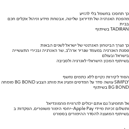
כך תחסכו בחשמל בלי להזיע
מהפכת האנרגיה של תדיראן: שליטה, אבטחת מידע וניהול אקלים חכם
בבית
בשיתוף TADIRAN
כך נערך הביטחון האנרגטי של ישראל לשנים הבאות
פסגת האנרגיה במעמד שגריר ארה"ב, שר האנרגיה ובכירי התעשייה
בישראל ובעולם
בשיתוף המכון הישראלי לאנרגיה ולסביבה
הסוד לקירות נקיים ללא כתמים נחשף
מומחה BG BOND עושה סדר על המדפים ומציג את מותג הצבע SIMPLY
בשיתוף BG BOND
אל תחמיצו! גם אתם יכולים להרוויח מהמונדיאל
יחסי הימור משופרים, הפקדות ב-Apple Pay ותשלום זכיות מיידי
בשיתוף המועצה להסדר ההימורים בספורט