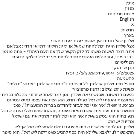
אוכל
מגזין
אנחנו מגייסים
English
X
חדשות
בארץ
שלדון שאל תמיד: איך אפשר לעזור לעם היהודי
אצל שלדון היית יכול להיות שמאל או ימין; חילוני, דתי או חרדי; אבל אם
אתה רוצה לעשות משהו לחיזוק הקשר שלך עם העם היהודי - אתה מוזמן
• כי בעיניו, עזרה לעם היהודי צריכה להיות מעבר לכל חילוקי הדעות
הפוליטיים
נתן שרנסקי
3/2/2026, 19:47
,עודכן
3/2/2026, 19:51
0
השמעה
מפעל חייו. שלדון אדלסון ז"ל ורעייתו ד"ר מרים אדלסון באירוע "תגלית"
משנת 2013, צילום: גדעון מרקוביץ'
בפעם הראשונה שפגשתי את שלדון, זמן קצר לאחר שחרורי מהכלא בברית
המועצות והגעתי לישראל כעולה חדש, הוא הציג את עצמו כאיש עסקים
מבוסטון ושאל: "איך אני יכול לעזור ליהודים בברית המועצות?". מאז
נפגשתי איתו ועם מירי אשתו מאות פעמים, וההתרשמות שלי היתה שבכל
רגע בחייו הוא עסק בשאלה איך הוא יכול לעזור ולחזק את עם ישראל
ומדינת ישראל.
שלדון נהג לספר על אביו שהיה איש עני וחלם להגיע לישראל, אך לא
התאפשר לו. "לאבא שלי לא היה כסף להגיע מאמריקה לישראל", הוא סיפר