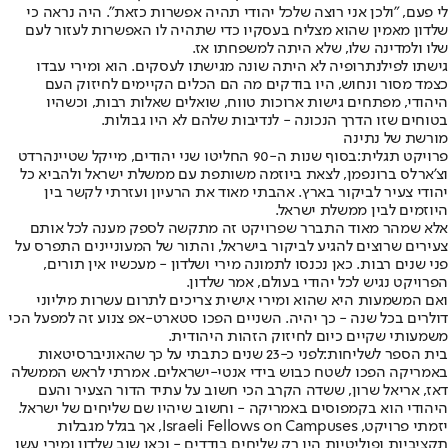
לי פעם, "ולכן אני רוצה שלכל יהודי תהיה אפשרות כזאת". היה נראה כי
שלדון מאמין שהוא מצליח בעסקיו כדי שתהיה לו האפשרות לעזור לעם
שלו ולמדינה שלו, שלא היתה למשפחתו אז.
גישתו לפילנתרופיה לא היתה שונה מגישתו לעסקים. הוא ומירי עבדו
כצמד מסור ונחוש, היו בודקים מה הם הכלים הקיימים לחיזוק העם
היהודי, מפתחים גישות ארוכות טווח, שואלים שאלות רבות, וכשהיו
בטוחים שזו הדרך הנכונה - לנדיבות שלהם לא היו גבולות.
מורשת של נתינה
פרויקט תגלית:
בסוף שנות ה-90 החליטו שני יהודים, מייקל שטיינהרדט
וצ'ארלס ברונפמן, לצאת ביוזמה משותפת עם ממשלת ישראל ולהביא כל
יהודי צעיר לביקור בארץ. אהבתי מאוד את הרעיון ועזרתי לקשר בין
היוזמים לבין ממשלת ישראל.
אלא שמהר מאוד התברר שפרויקט זה מתקשה לספק מענה לכל אותם
צעירים שרוצים להגיע לביקור בישראל, והתור של המעוניינים התפרס על
פני שנים רבות. כאן נכנסו לתמונה מירי ושלדון - מעכשיו אין תורים,
הפרויקט נגיש לכל יהודי בעולם, אמר שלדון.
ואם המשמעות היא שהוא ומירי אישית צריכים לתרום עשרות מיליוני
דולרים בכל שנה - כך יהיה. השניים הפכו סטארט-אפ צנוע זה למפעל הכי
משמעותי שקיים כיום לחיזוק הזהות היהודית.
בית הספר לשליחות:
לפני כ-23 שנים כתבתי על כך שהאוניברסיטאות
באמריקה הפכו לשטח כבוש בידי אנטי-ישראלים. אמרתי לראש הממשלה
דאז, אריאל שרון, ששדה הקרב הכי חשוב על עתיד הדור הצעיר והעם
היהודי הוא בקמפוסים באמריקה - וחשוב שיהיו שם שליחים של ישראל.
יזמתי פרויקט, Israeli Fellows on Campuses, אך בגלל מגבלות
תקציביות ופוליטיות היו רק שליחים בודדים - וכאן שוב שלדון ומירי עשו