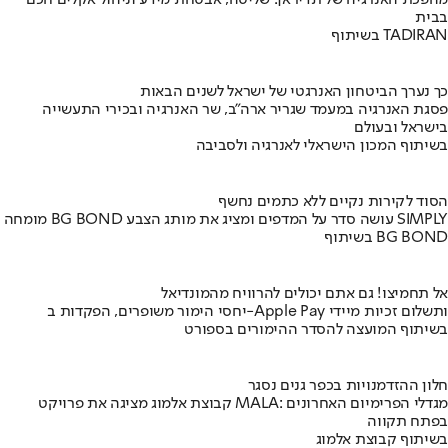
מהפכת האנרגיה של תדיראן: שליטה, אבטחת מידע וניהול אקלים חכם
בבית
בשיתוף TADIRAN
כך נערך הביטחון האנרגטי של ישראל לשנים הבאות
פסגת האנרגיה במעמד שגריר ארה"ב, שר האנרגיה ובכירי התעשייה
בישראל ובעולם
בשיתוף המכון הישראלי לאנרגיה ולסביבה
הסוד לקירות נקיים ללא כתמים נחשף
מומחה BG BOND עושה סדר על המדפים ומציג את מותג הצבע SIMPLY
בשיתוף BG BOND
אל תחמיצו! גם אתם יכולים להרוויח מהמונדיאל
יחסי הימור משופרים, הפקדות ב-Apple Pay ותשלום זכיות מיידי
בשיתוף המועצה להסדר ההימורים בספורט
חלון ההזדמנויות בכפר גנים נסגר
קבוצת אלמוג מציגה את פרויקט MALA: מגדלי הפרימיום האחרונים
בפתח תקווה
בשיתוף קבוצת אלמוג