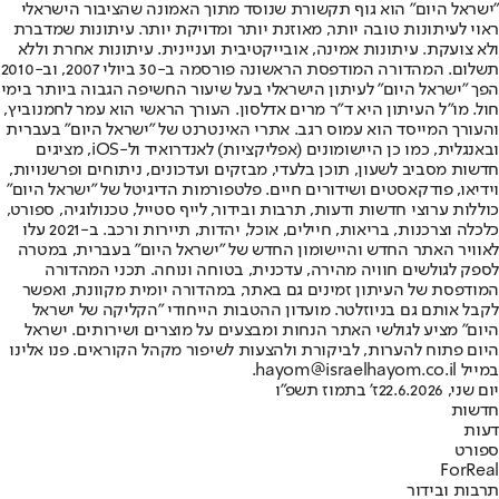
"ישראל היום" הוא גוף תקשורת שנוסד מתוך האמונה שהציבור הישראלי
ראוי לעיתונות טובה יותר, מאוזנת יותר ומדויקת יותר. עיתונות שמדברת
ולא צועקת. עיתונות אמינה, אובייקטיבית ועניינית. עיתונות אחרת וללא
תשלום. המהדורה המודפסת הראשונה פורסמה ב-30 ביולי 2007, וב-2010
הפך "ישראל היום" לעיתון הישראלי בעל שיעור החשיפה הגבוה ביותר בימי
חול. מו"ל העיתון היא ד"ר מרים אדלסון. העורך הראשי הוא עמר לחמנוביץ,
והעורך המייסד הוא עמוס רגב. אתרי האינטרנט של "ישראל היום" בעברית
ובאנגלית, כמו כן היישומונים (אפליקציות) לאנדרואיד ול-iOS, מציגים
חדשות מסביב לשעון, תוכן בלעדי, מבזקים ועדכונים, ניתוחים ופרשנויות,
וידיאו, פודקאסטים ושידורים חיים. פלטפורמות הדיגיטל של "ישראל היום"
כוללות ערוצי חדשות ודעות, תרבות ובידור, לייף סטייל, טכנולוגיה, ספורט,
כלכלה וצרכנות, בריאות, חיילים, אוכל, יהדות, תיירות ורכב. ב-2021 עלו
לאוויר האתר החדש והיישומון החדש של "ישראל היום" בעברית, במטרה
לספק לגולשים חוויה מהירה, עדכנית, בטוחה ונוחה. תכני המהדורה
המודפסת של העיתון זמינים גם באתר, במהדורה יומית מקוונת, ואפשר
לקבל אותם גם בניוזלטר. מועדון ההטבות הייחודי "הקליקה של ישראל
היום" מציע לגולשי האתר הנחות ומבצעים על מוצרים ושירותים. ישראל
היום פתוח להערות, לביקורת ולהצעות לשיפור מקהל הקוראים. פנו אלינו
במייל hayom@israelhayom.co.il.
יום שני, 22.6.2026
ז' בתמוז תשפ"ו
חדשות
דעות
ספורט
ForReal
תרבות ובידור