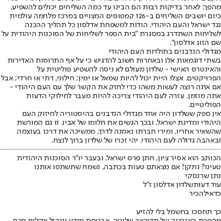
מהפך: לאחר בדיקות רבות הם הבינו עד כמה השליחים יכולים להשפיע.
כיום יושבים השליחים ב-126 קמפוסים המצויים במרכז מלחמה עולמית
נגד ישראל והעם היהודי. הודות למשפחת אדלסון כל תהליך ההכנה
לשליחות השתדרג במסגרת "בית הספר לשליחות של הסוכנות היהודית על
שם הזוג אדלסון".
מגדולי הנדבנים בתולדות העם היהודי
בשתי דוגמאות אלו ובאחרות חשוב להדגיש כי על אף התרומות האדירות
והאינטרס האישי - שלדון מעולם לא ניסה להשפיע פוליטית על
הפרויקטים. אצלו היית יכול להיות שמאל או ימין; חילוני, דתי או חרדי; אבל
אם אתה רוצה לעשות משהו כדי לחזק את הקשר שלך עם העם היהודי -
אתה מוזמן. עזרה לעם היהודי צריכה להיות מעבר לחילוקי הדעות
הפוליטיים.
אין ספק ששלדון היה אחד מגדולי הנדבנים בהיסטוריה לחיזוק העם
היהודי ומדינת ישראל, ובכך הגשים את חלומו של אביו. זו גם המורשת
שהשאיר אחריו, ומירי חברתו נאמנה לדרך, ממשיכה את דרכו בעוצמה
ובאהבה גדולה לעם היהודי. יהי זכרו של שלדון ברוך לנצח.
הכותב הוא אסיר ציון, חתן פרס ישראל, ובעבר יו"ר הסוכנות היהודית
טעינו? נתקן! אם מצאתם טעות בכתבה, נשמח שתשתפו אותנו
נתן שרנסקי
עוד דעות
שלדון אדלסון ז"ל
כדאי
להכיר
כך תחסכו בחשמל בלי להזיע