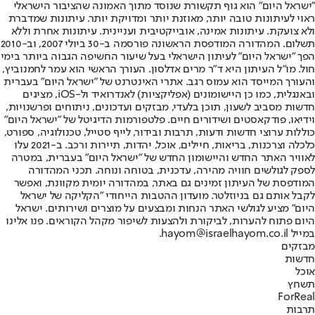
"ישראל היום" הוא גוף תקשורת שנוסד מתוך האמונה שהציבור הישראלי
ראוי לעיתונות טובה יותר, מאוזנת יותר ומדויקת יותר. עיתונות שמדברת
ולא צועקת. עיתונות אמינה, אובייקטיבית ועניינית. עיתונות אחרת וללא
תשלום. המהדורה המודפסת הראשונה פורסמה ב-30 ביולי 2007, וב-2010
הפך "ישראל היום" לעיתון הישראלי בעל שיעור החשיפה הגבוה ביותר בימי
חול. מו"ל העיתון היא ד"ר מרים אדלסון. העורך הראשי הוא עמר לחמנוביץ,
והעורך המייסד הוא עמוס רגב. אתרי האינטרנט של "ישראל היום" בעברית
ובאנגלית, כמו כן היישומונים (אפליקציות) לאנדרואיד ול-iOS, מציגים
חדשות מסביב לשעון, תוכן בלעדי, מבזקים ועדכונים, ניתוחים ופרשנויות,
וידיאו, פודקאסטים ושידורים חיים. פלטפורמות הדיגיטל של "ישראל היום"
כוללות ערוצי חדשות ודעות, תרבות ובידור, לייף סטייל, טכנולוגיה, ספורט,
כלכלה וצרכנות, בריאות, חיילים, אוכל, יהדות, תיירות ורכב. ב-2021 עלו
לאוויר האתר החדש והיישומון החדש של "ישראל היום" בעברית, במטרה
לספק לגולשים חוויה מהירה, עדכנית, בטוחה ונוחה. תכני המהדורה
המודפסת של העיתון זמינים גם באתר, במהדורה יומית מקוונת, ואפשר
לקבל אותם גם בניוזלטר. מועדון ההטבות הייחודי "הקליקה של ישראל
היום" מציע לגולשי האתר הנחות ומבצעים על מוצרים ושירותים. ישראל
היום פתוח להערות, לביקורת ולהצעות לשיפור מקהל הקוראים. פנו אלינו
במייל hayom@israelhayom.co.il.
מבזקים
חדשות
אוכל
תשחץ
ForReal
תרבות