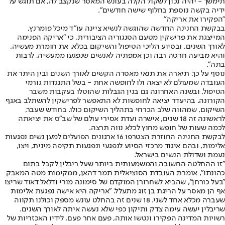
תימשך - יהיה נכון לשקול הקלה בעונש המאסר שנקצב לה, אם תוגש על
ידיה בקשה נוספת בחלוף שישה חודשים".
"הפקירו את אריקה"
בבקשת החנינה החדשה שהוגשה לנשיא ציינה עו"ד מיכל פומרנץ,
המייצגת את פרישקין מטעם הסנגוריה הציבורית, כי "אריקה הפנימה
לאורך השנים, ובסיוע הליכי הטיפול והשיקום בכלא, את חומרת מעשיה,
והיא מביעה חרטה רבה וכן אמפתיה לאנשים שנפגעו ממעשיה, לרבות
בתה".
נוסף על כך, תיארה את תנאי מאסרה הקשים לאורך השנים ובין היתר את
העובדה שמעולם לא יצאה ולו לחופשה אחת - בשל התנגדות גורמי
הטיפול, ובשנה האחרונה גם בגין הגבלות שהוטלו בעקבות משבר
הקורונה. בהיעדר יציאה לחופשות לא התאפשר לפרישקין להשתלב באגף
השיקום, שמהווה שלב הכרחי בתהליך השיקום כולו. בחודש שעבר,
לראשונה זה 18 שנים, אישרה ועדת אסירי עולם של שב"ס את יציאתה
לכמה שעות של חופש מחוץ לכלא נווה תרצה.
לבקשת החנינה החוזרת הצטרפו 16 ארגונים הפועלים למען נשים נפגעות
אלימות, ובהם איגוד מרכזי הסיוע לנפגעי ונפגעות תקיפה מינית, ויצו,
נעמת ושדולת הנשים בישראל.
"זו ההחלטה החשובה והמשמעותית ביותר שעל ריבלין לקבל בתום
כהונתו", אומרת העובדת הסוציאלית תמר דהאן, ממקימות מטה המאבק
"בעל כורחן", שהביא לשחרורן המוקדם של סימונה מורי ודלאל דאוד שריצו
אף הן מאסר על הריגת בן זוג מתעלל. "אריקה היא אישה נפגעת אלימות
שעברה מכלא אחד לשני. 18 שנים זה בהחלט עונש מספק וכולנו תקווה
שריבלין יעשה עימה צדק ותיקון כפי שלא נעשה איתה לאורך השנים.
רשויות המדינה הפקירו ונטשו אותה, פעם אחר פעם, לידיו האכזריות של