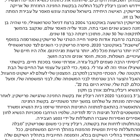
במהלך השבועות הקרובים, שיחתמו את כהונתו כנשיא המדינה העשירי,
יידרש ראובן ריבלין לקבל החלטה בבקשת החנינה החוזרת של אריקה
פרישקין, האישה היחידה בישראל שמרצה עונש מאסר על עבירת המתה
של בן זוג.
פרישקין הורשעה באוקטובר 2004 ברצח דניאל טטרואשוילי, מי שהיה בן
זוגה כשבע שנים ואבי בתה, ונגזר עליה מאסר עולם, שנקצב בהמשך
לתקופה של 30 שנה, מתוכן ריצתה כבר 18 שנים.
בכתבה נרחבת אודות סיפור חייה הטרגי של פרישקין,
שפורסמה במוסף
"שישבת" באוקטובר 2020
, סיפרה פרישקין כי השנים לצד טטרואשווילי
"היו יותר גרועות מכל כלא. יותר גרועות מגיהינום. אלה היו חיים של
עינויים, השפלות, מכות, חוסר אונים והרבה חושך.
"ניסיתי הרבה פעמים לקבל עזרה, אמרתי שאני בסכנת חיים, ביקשתי
שיצילו אותי וזה לא עזר לי. בסוף, כדי להגן על עצמי ועל החיים של הבת
הקטנה שלי, הפכתי מקורבן למקרבן. המצפון שלי לעולם לא ישקוט מהעוול,
האבל והצער הרב שגרמתי לבני המשפחה שלו, לבני המשפחה שלי, ומעל
כולם, לבת שלי, שהיא היום בת 22".
הנשיא ריבלין,צילום: אורן בן חקון
ב־3 בנובמבר 2020 דחה ריבלין את בקשת החנינה שהגישה פרישקין, לאחר
שהיתה מונחת על שולחנו במשך יותר משנתיים. בקשת החנינה
התאפשרה בהתאם למתווה החנינות המיוחד שיזמו בית הנשיא ומשרד
המשפטים לרגל חגיגות ה־70 למדינה, שלפיו הורחבו סמכויות הנשיא לחון
אסירים ואסירות שעברו התעללות על ידי נפגע העבירה.
בהחלטתו לדחות את בקשתה, ריבלין ציין כי משום שפרישקין "סבלה
מהתעללות פיזית ונפשית מהמנוח במהלך חייהם המשותפים, ככל
שתתמיד בהליכי השיקום בכלא, והמגמה החיובית בתהליך השיקום שלה