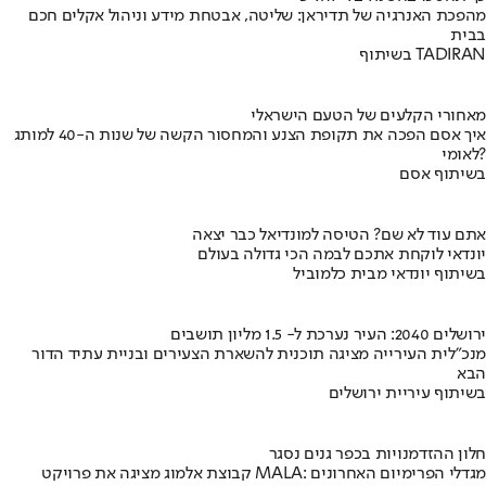
מהפכת האנרגיה של תדיראן: שליטה, אבטחת מידע וניהול אקלים חכם
בבית
בשיתוף TADIRAN
מאחורי הקלעים של הטעם הישראלי
איך אסם הפכה את תקופת הצנע והמחסור הקשה של שנות ה-40 למותג
לאומי?
בשיתוף אסם
אתם עוד לא שם? הטיסה למונדיאל כבר יצאה
יונדאי לוקחת אתכם לבמה הכי גדולה בעולם
בשיתוף יונדאי מבית כלמוביל
ירושלים 2040: העיר נערכת ל- 1.5 מליון תושבים
מנכ"לית העירייה מציגה תוכנית להשארת הצעירים ובניית עתיד הדור
הבא
בשיתוף עיריית ירושלים
חלון ההזדמנויות בכפר גנים נסגר
קבוצת אלמוג מציגה את פרויקט MALA: מגדלי הפרימיום האחרונים