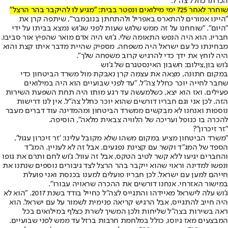
הכרתו כחלל צה"ל.
שוחרר לאחר 725 ימי מילואים ונפטר בבית: "מגיע לו להיקבר בהר הרצל"
"היינו אמורים להתארס באפריל ולהתחתן בנובמבר", שיתפה קרן את
"היום". "שוחחנו על זה ממש שלוש שעות לפני שג'וש נמצא בביתו על ידי
חבריו. הוא היה הנפש התאומה שלי. ג'וש היה אדם מואר שהפיץ אור סביבו.
מבחינתו כל עם ישראל היה משפחה. מספיק שהיית מדבר איתו קצת והוא
היה לוחץ את ידך כדי להרגיש קרוב משפחה שלך".
ג'וש בון,צילום: חשבון האינסטגרם של ג'וש
במקום חתונה, מצאה את עצמה קרן נאבקת מול משרד הביטחון כדי
שחבר לחייה יוכר כחלל צה"ל. "עד לפני שבועיים הוא היה במילואים
פעילים. ואז הוא יצא, כשלמעשה עד רגע מותו היה תחת השפעת השירות
הזה. לכן אני וגם חבריו דורשים שהוא יוכר כחלל צה"ל. אין לנו דרישות
נוספות ואנחנו לא מבקשים ממשרד הביטחון ומהמדינה עוד דברים מעבר
להכרה בו כנופל ועריכה של הלוויה צבאית מלאה", הוסיפה.
"זר זיכרון"?
"משרד הביטחון מציע במקום משהו שלא מקובל עלינו: 'זר זיכרון עגול',
הספד של המג"ד וקשר עם קצינת נפגעים. אבל זה לא לעניין. המג"ד
והחברים יגיעו ללא קשר לטיב הטקס, אבל זה עוול. ג'וש לחם ותרם את גופו
ונפשו למדינה וראוי שהוא ייקבר בהר הרצל לצד גיבורים נוספים שנתנו את
חייהם למען עם ישראל. לכן חבריו פועלים למענו בכנסת ואני פועלת
במישור האזרחי. אנחנו דורשים את ההכרה שראויה עבורו".
ג'וש עלה לישראל מאיידהו והתגייס לצה"ל כחייל בודד בשנת 2017. "הוא לא
היה חייב להתגייס, אבל הרגיש קריאה פנימית לשמור על עם ישראל. הוא
ראה בשירות בצה"ל שליחות ולכן המשיך לשרת כצלף במילואים בכל
המבצעים מאז גיוסו, כולל במלחמת חרבות ברזל עד ממש לפני שבועיים.