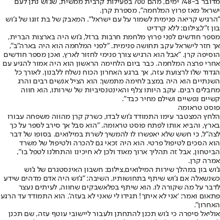
מדובר ב-748 ימים, מהם 700 בפעילות קרבית ממשית, שג'וש נתן לעם
ישראל מאז פרוץ המלחמה", מספרת קרן.
"הרגיש קריאה פנימית לשמור על עם ישראל". המאבק של בת זוגו של ג'וש
בון ז"ל,צילום: ללא קרדיט
מספר חודשים לפני פרוץ מלחמת חרבות ברזל, ג'וש היה בארצות הברית,
אך חזר לישראל עקב תחושה פנימית. "לפני המלחמה הוא היה בארה"ב",
הוסיפה קרן. "אבל הוא הרגיש צורך פנימי לחזור לארץ, ואכן מספר חודשים
אחרי פרצה המלחמה. כבר ביום הלחימה הראשון הוא היה אמור להגיע עם
הגדוד שלו לרצועת עזה, אך ברגע האחרון הכוח נשלח ללבנון. לאורך כל
השנתיים הוא היה במצב לחימה מתמשך. הוא הציל אנשים רבים והרג
מחבלים רבים. עקב היותו צלף והאינטנסיביות של שירותו, הוא חווה
קשיים נפשיים ושילם מחיר כבד".
פוסט טראומה
הלחץ המצטבר עימו התמודד ג'וש לבדו, כשרק קרן מהווה משפחה עבורו
בארץ, והביא אותו לפתח פוסט טראומה. "הוא סבל אך סירב לספר על כך
לצה"ל, כי חשש שלא יאפשרו לו להמשיך לשרת במילואים. בסופו של דבר
הוא הסכים לטיפול פרטי. הוא היה זכאי גם להכרה ולטיפול של משרד
הביטחון, אבל זה תהליך ארוך מאוד ולכן לא חיכינו והתחלנו לטפל בו",
אמרה קרן.
ג'וש בון במהלך שירות המילואים,צילום: חשבון האינסטגרם של ג'וש
כשנשאלה אם ג'וש שיתף בתחושותיו, השיבה: "ג'וש היה אדם מדהים שידע
לדבר על מה שקורה לו. הוא שיתף בפלאשבקים שחווה, לעיתים נעצר
פתאום ואמר: ‘אני לא איתך! תגידו לי שאני לא בעזה’. הוא התמודד עד הרגע
האחרון".
אוליאל סיפרה כי ג'וש תכנן להתחתן ולעבור ליישובי עוטף עזה, שם תכנן