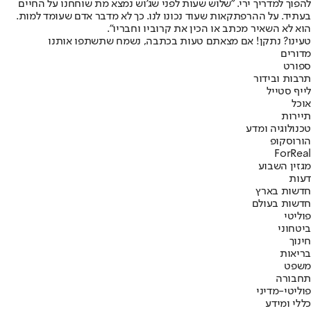
להפוך למדריך ירי. "שלוש שעות לפני שג'וש נמצא מת שוחחנו על החיים
בעתיד. על ההרפתקאות שעוד נכונו לנו. כך לא מדבר אדם שעומד למות.
הוא לא השאיר מכתב או הכין את קרוביו וחבריו".
טעינו? נתקן! אם מצאתם טעות בכתבה, נשמח שתשתפו אותנו
מדורים
ספורט
תרבות ובידור
לייף סטייל
אוכל
תיירות
טכנולוגיה ומדע
הורוסקופ
ForReal
מגזין השבוע
דעות
חדשות בארץ
חדשות בעולם
פוליטי
ביטחוני
חינוך
בריאות
משפט
תחבורה
פוליטי-מדיני
כללי ומידע