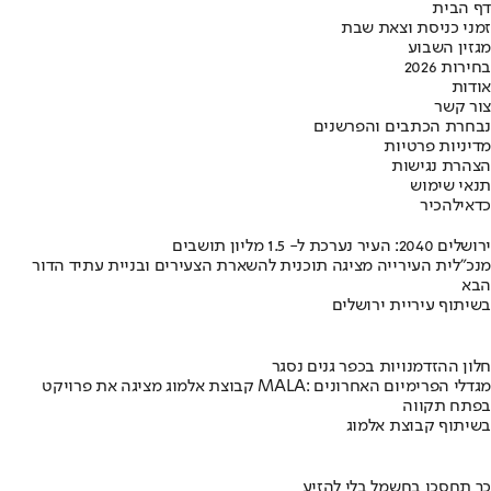
דף הבית
זמני כניסת וצאת שבת
מגזין השבוע
בחירות 2026
אודות
צור קשר
נבחרת הכתבים והפרשנים
מדיניות פרטיות
הצהרת נגישות
תנאי שימוש
כדאי
להכיר
ירושלים 2040: העיר נערכת ל- 1.5 מליון תושבים
מנכ"לית העירייה מציגה תוכנית להשארת הצעירים ובניית עתיד הדור
הבא
בשיתוף עיריית ירושלים
חלון ההזדמנויות בכפר גנים נסגר
קבוצת אלמוג מציגה את פרויקט MALA: מגדלי הפרימיום האחרונים
בפתח תקווה
בשיתוף קבוצת אלמוג
כך תחסכו בחשמל בלי להזיע