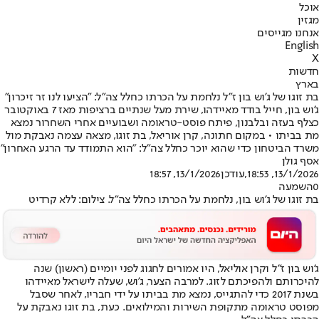
אוכל
מגזין
אנחנו מגייסים
English
X
חדשות
בארץ
בת זוגו של ג'וש בון ז"ל נלחמת על הכרתו כחלל צה"ל: "הציעו לנו זר זיכרון"
ג'וש בון, חייל בודד מאיידהו, שירת מעל שנתיים ברציפות מאז 7 באוקטובר
כצלף בעזה ובלבנון, פיתח פוסט-טראומה ושבועיים אחרי השחרור נמצא
מת בביתו • במקום חתונה, קרן אוריאל, בת זוגו, מצאה עצמה נאבקת מול
משרד הביטחון כדי שהוא יוכר כחלל צה"ל: "הוא התמודד עד הרגע האחרון"
אסף גולן
13/1/2026, 18:53
,עודכן
13/1/2026, 18:57
0
השמעה
בת זוגו של ג'וש בון, נלחמת על הכרתו כחלל צה"ל. צילום: ללא קרדיט
ג'וש בון ז"ל וקרן אוליאל, היו אמורים לחגוג לפני יומיים (ראשון) שנה
להיכרותם ולהפיכתם לזוג. למרבה הצער, ג'וש, שעלה לישראל מאיידהו
בשנת 2017 כדי להתגייס, נמצא מת בביתו על ידי חבריו, לאחר שסבל
מפוסט טראומה מתקופת השירות והמילואים. כעת, בת זוגו נאבקת על