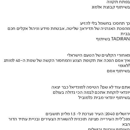
בפתח תקווה
בשיתוף קבוצת אלמוג
כך תחסכו בחשמל בלי להזיע
מהפכת האנרגיה של תדיראן: שליטה, אבטחת מידע וניהול אקלים חכם
בבית
בשיתוף TADIRAN
מאחורי הקלעים של הטעם הישראלי
איך אסם הפכה את תקופת הצנע והמחסור הקשה של שנות ה-40 למותג
לאומי?
בשיתוף אסם
אתם עוד לא שם? הטיסה למונדיאל כבר יצאה
יונדאי לוקחת אתכם לבמה הכי גדולה בעולם
בשיתוף יונדאי מבית כלמוביל
ירושלים 2040: העיר נערכת ל- 1.5 מליון תושבים
מנכ"לית העירייה מציגה תוכנית להשארת הצעירים ובניית עתיד הדור
הבא
בשיתוף עיריית ירושלים