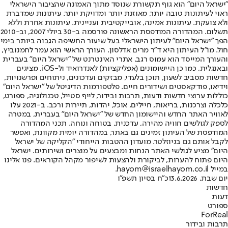
"ישראל היום" הוא גוף תקשורת שנוסד מתוך האמונה שהציבור הישראלי
ראוי לעיתונות טובה יותר, מאוזנת יותר ומדויקת יותר. עיתונות שמדברת
ולא צועקת. עיתונות אמינה, אובייקטיבית ועניינית. עיתונות אחרת וללא
תשלום. המהדורה המודפסת הראשונה פורסמה ב-30 ביולי 2007, וב-2010
הפך "ישראל היום" לעיתון הישראלי בעל שיעור החשיפה הגבוה ביותר בימי
חול. מו"ל העיתון היא ד"ר מרים אדלסון. העורך הראשי הוא עמר לחמנוביץ,
והעורך המייסד הוא עמוס רגב. אתרי האינטרנט של "ישראל היום" בעברית
ובאנגלית, כמו כן היישומונים (אפליקציות) לאנדרואיד ול-iOS, מציגים
חדשות מסביב לשעון, תוכן בלעדי, מבזקים ועדכונים, ניתוחים ופרשנויות,
וידיאו, פודקאסטים ושידורים חיים. פלטפורמות הדיגיטל של "ישראל היום"
כוללות ערוצי חדשות ודעות, תרבות ובידור, לייף סטייל, טכנולוגיה, ספורט,
כלכלה וצרכנות, בריאות, חיילים, אוכל, יהדות, תיירות ורכב. ב-2021 עלו
לאוויר האתר החדש והיישומון החדש של "ישראל היום" בעברית, במטרה
לספק לגולשים חוויה מהירה, עדכנית, בטוחה ונוחה. תכני המהדורה
המודפסת של העיתון זמינים גם באתר, במהדורה יומית מקוונת, ואפשר
לקבל אותם גם בניוזלטר. מועדון ההטבות הייחודי "הקליקה של ישראל
היום" מציע לגולשי האתר הנחות ומבצעים על מוצרים ושירותים. ישראל
היום פתוח להערות, לביקורת ולהצעות לשיפור מקהל הקוראים. פנו אלינו
במייל hayom@israelhayom.co.il.
יום שבת, 13.6.2026
כ"ח בסיון תשפ"ו
חדשות
דעות
ספורט
ForReal
תרבות ובידור