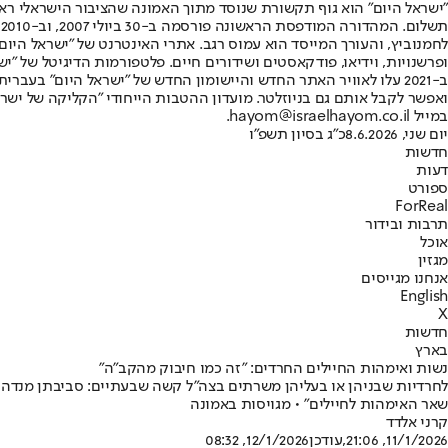
"ישראל היום" הוא גוף תקשורת שנוסד מתוך האמונה שהציבור הישראלי ראוי 
ת
ופרשנויות, וידיאו, פודקאסטים ושידורים חיים. פלטפורמות הדיגיטל של "ישרא
ב-2021 עלו לאוויר האתר החדש והיישומון החדש של "ישראל היום" בע
ואפשר לקבל אותם גם בניוזלטר. מועדון ההטבות הייחודי "הקליקה של ישרא
במייל hayom@israelhayom.co.il.
יום שני, 8.6.2026
כ"ג בסיון תשפ"ו
חדשות
דעות
ספורט
ForReal
תרבות ובידור
אוכל
מגזין
אנחנו מגייסים
English
X
חדשות
בארץ
נשות ואימהות החיילים החרדים: "זה כמו חיבוק מהקב"ה"
שאר האימהות לחיילים" • מגויסות באמונה
קרני אלדד
11/1/2026, 21:06
,עודכן
12/1/2026, 08:32