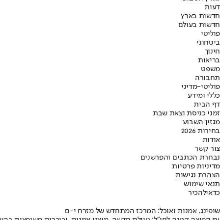
דעות
חדשות בארץ
חדשות בעולם
פוליטי
ביטחוני
חינוך
בריאות
משפט
תחבורה
פוליטי-מדיני
כללי ומידע
דף הבית
זמני כניסת וצאת שבת
מגזין השבוע
בחירות 2026
אודות
צור קשר
נבחרת הכתבים והפרשנים
מדיניות פרטיות
הצהרת נגישות
תנאי שימוש
כדאי
להכיר
שופינג, אמנות ואוכל: המרכז המתחדש של מזרח י-ם