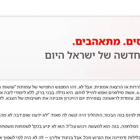
ררות או הרצאה אמונית. אבל לא, זהו המפגש החמישי של עמותת "עושות חי
אחת ממקימות העמותה היא חוי ארנפלד (46), חרדית מבית שמש, נשואה+4, אשת מילואים ואמא לחייל לוחם. היא
כמו בספר. כשמשפחתה יצאה לשליחות ברוסיה, חוי מצאה את עצמה, בגיל 22, עומדת לראשונה בצפירת יום הזיכ
 בנה הבכור, התהליך היה קשה לה מאוד. "לא ידענו שום דבר, לא מה זו סי
 עזר לה בהפנמה שהחל מאוגוסט 2023, רגע לפני פרוץ המלחמה, בנה הוא למעשה רכוש צה"ל. הוא לא י
לות ודמיינה את הגרוע מכל. אבל בניגוד אליהן – לה לא היה למי לשפוך את