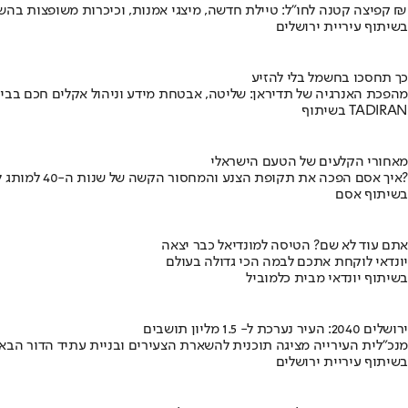
קפיצה קטנה לחו"ל: טיילת חדשה, מיצגי אמנות, וכיכרות משופצות בהשקעה של 100 מיליון ₪
בשיתוף עיריית ירושלים
כך תחסכו בחשמל בלי להזיע
מהפכת האנרגיה של תדיראן: שליטה, אבטחת מידע וניהול אקלים חכם בבי
בשיתוף TADIRAN
מאחורי הקלעים של הטעם הישראלי
איך אסם הפכה את תקופת הצנע והמחסור הקשה של שנות ה-40 למותג לאומי?
בשיתוף אסם
אתם עוד לא שם? הטיסה למונדיאל כבר יצאה
יונדאי לוקחת אתכם לבמה הכי גדולה בעולם
בשיתוף יונדאי מבית כלמוביל
ירושלים 2040: העיר נערכת ל- 1.5 מליון תושבים
מנכ"לית העירייה מציגה תוכנית להשארת הצעירים ובניית עתיד הדור הבא
בשיתוף עיריית ירושלים