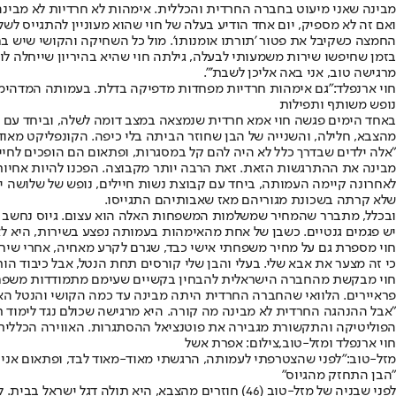
מבינה שאני מיעוט בחברה החרדית והכללית. אימהות לא חרדיות לא מבינה מ
ואם זה לא מספיק, יום אחד הודיע בעלה של חוי שהוא מעוניין להתגייס לש
החמצה כשקיבל את פטור 'תורתו אומנותו'. מול כל השחיקה והקושי שיש בחי
מרגישה טוב, אני באה אליכן לשבת'".
חוי ארנפלד:
"גם אימהות חרדיות מפחדות מדפיקה בדלת. בעמותה המדהימה 
נופש משותף ותפילות
באחד הימים פגשה חוי אמא חרדית שנמצאה במצב דומה לשלה, וביחד עם מ
מהצבא, חלילה, והשנייה של הבן שחוזר הביתה בלי כיפה. הקונפליקט מאוד קשה, אבל בעמותה המדהימה הזאת, שכוללת כיו
"אלה ילדים שבדרך כלל לא היה להם קל במסגרות, ופתאום הם הופכים לחיילי
מבינה את ההתרגשות הזאת. זאת הרבה יותר מקבוצה. הפכנו להיות אחיות,
לאחרונה קיימה העמותה, ביחד עם קבוצת נשות חיילים, נופש של שלושה י
שלא קרתה בשכונת מגוריהם מאז שאבותיהם התגייסו.
ובכלל, מתברר שהמחיר שמשלמות המשפחות האלה הוא עצום. גיוס נחשב ל"פג
יש פגמים גנטיים. כשבן של אחת מהאימהות בעמותה נפצע בשירות, היא לא
חוי מספרת גם על מחיר משפחתי אישי כבד, שגרם לקרע מאחיה, אחרי שיחה
כי זה מצער את אבא שלי. בעלי והבן שלי קורסים תחת הנטל, אבל כיבוד הורי
חוי מבקשת מהחברה הישראלית להבחין בקשיים שעימם מתמודדות משפחות ה
פראיירים. הלוואי שהחברה החרדית היתה מבינה עד כמה הקושי והנטל האלה 
"אבל ההנהגה החרדית לא מבינה מה קורה. היא מרגישה שכולם נגד לימוד תור
הפוליטיקה והתקשורת מגבירה את פוטנציאל ההסתגרות. האווירה הכללית 
חוי ארנפלד ומזל-טוב,צילום: אפרת אשל
מזל-טוב:
"לפני שהצטרפתי לעמותה, הרגשתי מאוד-מאוד לבד, ופתאום אני ב
"הבן התחזק מהגיוס"