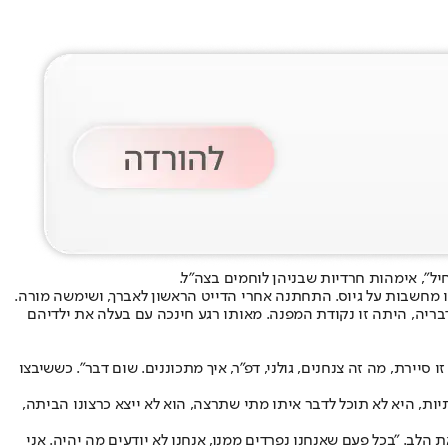
ל", אימהות חרדיות שבניהן לוחמים בצה"ל.
 גדלה בבני ברק, ללא לימודי ליבה או מחשבות על גיוס. התחתנה אחרי הדייט הראשון לאברך, ושימשה מורה.
רון ומבינה את חשיבותו של הצבא. לדבריה, היתה זו נקודת המפנה. מאותו רגע חינכה עם בעלה את ילדיהם
ירת, מה זה צנחנים, גולני, דפ"ר, איך מתכוננים. שום דבר". כששיבצו
גיע בנקל לשמחות משפחתיות, היא לא תוכל לדבר איתו מתי שתרצה, הוא לא ייצא כרצונו הביתה,
 הלב. "בכל פעם שאנחנו נפרדים ממנו, אנחנו לא יודעים מה יהיה. אני