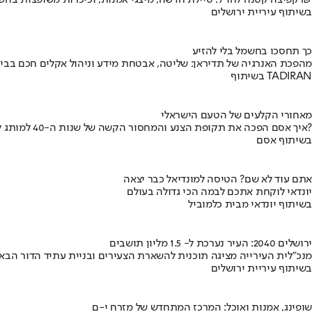
קפיצה קטנה לחו"ל: טיילת חדשה, מיצגי אמנות, וכיכרות משופצות בהשקעה של 100 מיליון ₪
בשיתוף עיריית ירושלים
כך תחסכו בחשמל בלי להזיע
מהפכת האנרגיה של תדיראן: שליטה, אבטחת מידע וניהול אקלים חכם בבי
בשיתוף TADIRAN
מאחורי הקלעים של הטעם הישראלי
איך אסם הפכה את תקופת הצנע והמחסור הקשה של שנות ה-40 למותג לאומי?
בשיתוף אסם
אתם עוד לא שם? הטיסה למונדיאל כבר יצאה
יונדאי לוקחת אתכם לבמה הכי גדולה בעולם
בשיתוף יונדאי מבית כלמוביל
ירושלים 2040: העיר נערכת ל- 1.5 מליון תושבים
מנכ"לית העירייה מציגה תוכנית להשארת הצעירים ובניית עתיד הדור הבא
בשיתוף עיריית ירושלים
שופינג, אמנות ואוכל: המרכז המתחדש של מזרח י-ם