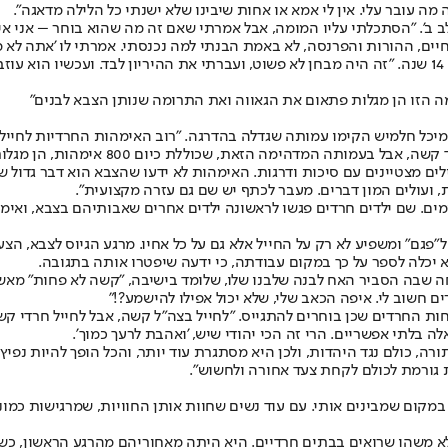
ה עובר עלי. אין לי אמא או אחות שיבינו שלא ישנתי כל הלילה מדאגה".
לב ב'. "הסתכלתי עליו המומה, אבל אמרתי שאם זה מה שהוא בוחר – אני א
ים, ההורות והפרנסה, לא באמת הבנתי למה נכנסתי. אמרתי לו 'אתה לא מב
בזמן שחיפשו שירות משמעותי לבעלה, גילתה חוי שהיא בהיריון שייחלה לו 14 שנה. "זה היה מבחן לא פשוט, ועברת
הזו הן מגלות פתאום את הגאווה ואת התרומה שנותן הצבא לבנים"
יכל חלמיש הקימו עמותה שגדלה בהדרגה. "רוב האימהות החרדיות לחיילי
ם 800 אימהות, הן מגלות פתאום את הגאווה ואת מה שהצבא עושה לבנים באופן חיובי.
ם מצטיינים עם סיכות ודרגות. האימהות לא ידעו שהצבא הוא דבר גדול שגם
 ועולים המון דברים. מעבר לכתף יש שם גם עזרה מקצועית".
מים. שם ילדים חרדים פגשו לראשונה ילדים אחרים שאבותיהם בצבא, ואי
ם" ומשפיע לא רק על החייל אלא גם על כל אחיו. מרגע הגיוס לצבא, הצע
 יכלה לספר על כך במקום עבודתה, כי ידעה שיפטרו אותה בתגובה.
 שבה הסביר האח לבנה שלבנו שלו, שלומד בישיבה, "קשה לא פחות" מאשר
ם חשוב לי. איפה הכאב שלי, שלא יכול אפילו להישמע?!"
חרדים שכן בוחרים להתגייס. "לחייל בצה"ל קשה, אבל לחייל חרדי קשה 
בלתי אפשריים. הרי זה הכי יהודי שיש, 'ואהבת לרעך כמוך'.
ה, כולם נגד היהדות, ולכן היא מסתגרת עוד יותר, והכל הופך להיות נפיץ.
גורמת לכולם לקחת צעד אחורה ולחשוש".
מקום שמבינים אותי. עם עוד נשים שחוות אותן החוויות, שמרגישות כמוני