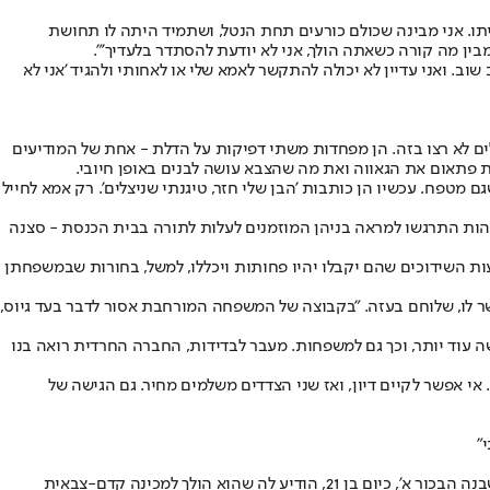
יתו. אני מבינה שכולם כורעים תחת הנטל, ושתמיד היתה לו תחושת
ין מה קורה כשאתה הולך, אני לא יודעת להסתדר בלעדיך'".
י את ההיריון לבד. ועכשיו הוא עוזב שוב. ואני עדיין לא יכולה להתקשר לאמא שלי או לאחותי ולהגיד 'אני לא
ם לא רצו בזה. הן מפחדות משתי דפיקות על הדלת - אחת של המודיעים
 מטפח. עכשיו הן כותבות 'הבן שלי חזר, טיגנתי שניצלים'. רק אמא לחייל
מהות התרגשו למראה בניהן המוזמנים לעלות לתורה בבית הכנסת - סצנה
ות השידוכים שהם יקבלו יהיו פחותות ויכללו, למשל, בחורות שבמשפחתן
 לו, שלוחם בעזה. "בקבוצה של המשפחה המורחבת אסור לדבר בעד גיוס,
עוד יותר, וכך גם למשפחות. מעבר לבדידות, החברה החרדית רואה בנו
 אי אפשר לקיים דיון, ואז שני הצדדים משלמים מחיר. גם הגישה של
"
לפני שבניה של מזל-טוב (46) חוזרים מהצבא, היא תולה דגל ישראל בבית. לא משהו שרואים בבתים חרדיים. היא היתה מאחוריהם מהרגע הראשון, כשבנה הבכור א', כיום בן 21, הודיע לה שהוא הולך למכינה קדם-צבאית