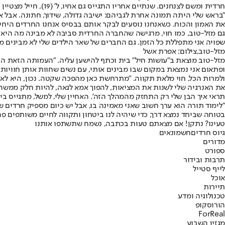
חרדית ומשם לצנחנים. שנתיים אחריו התגייס גם אחיו, ל' (19), חייל מצטיין בחטיבת כפיר.
"בראש שלי היתה תמונה אחרת לגביהם: ישיבה גדולה, שידוך, חתונה. אבל א
את האמון והכוח. כשאנחנו נוסעים לבקר אותם בבסיס אנחנו החרדים היחיד
גם מזל-טוב, כמו חוי, מרגישה שהחברה החרדית סביבה לא מבינה מה היא 
שפויה אני מתפללת כל הזמן. גם החברים של שאר הילדים שלי לא מבינים מ
מזל-טוב,צילום: אפרת אשל
מזל-טוב מוצאת ב"עושות חיל" בית וכתף להישען עליה. "העמותה הזאת היא
ופתאום אני נמצאת במקום שבו מבינים אותי, עם נשים שחוות אותן חוויות, 
ולמרות הכל, חוי מלאת תקווה. "מתרחשת כאן מהפכה שקטה. נכון, היא לא 
את האנרגיה שלי לשנות את המציאות, להפוך אמא לגאה, להיות חלק ממשה
תראי איך הבן שלי רק התחזק מהמהלך הזה'. האחיין שלי, למשל, מתגייס ביו
"לימוד תורה הוא ערך חשוב שאני מאמינה בו, אבל יש כיום מספיק חרדים ש
בטוחה שביחד נמצא דרך, כדי שיהיה לנו ביטחון ותקווה לחיים משותפים פה
טעינו? נתקן! אם מצאתם טעות בכתבה, נשמח שתשתפו אותנו
גיוס חרדים
חשמונאים
מדורים
ספורט
תרבות ובידור
לייף סטייל
אוכל
תיירות
טכנולוגיה ומדע
הורוסקופ
ForReal
מגזין השבוע