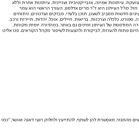
ועקת. עיתונות אמינה, אובייקטיבית ועניינית. עיתונות אחרת וללא
עור החשיפה הגבוה ביותר בימי חול. מו"ל העיתון היא ד"ר מרים אדלסון. העורך הראשי הוא עמר
 והעורך המייסד הוא עמוס רגב. אתרי האינטרנט של "ישראל היום" בעברית ובאנגלית, כמו כן היישומונים (אפליקציות) לאנדרואיד ול-iOS, מציגים חדשות מסביב לשעון, תוכן בלעדי, מבזקים ועדכונים, ניתוחים
, ספורט, כלכלה וצרכנות, בריאות, חיילים, אוכל, יהדות, תיירות ורכב.
דורה המודפסת של העיתון זמינים גם באתר, במהדורה יומית מקוונת,
היום פתוח להערות, לביקורת ולהצעות לשיפור מקהל הקוראים. פנו אלינו
ת שבניהן או בעליהן משרתים בצה"ל קשה שבעתיים: סביבתן מנדה אותן, התקשורת מתעלמת מקיומן • עמותת "עושות חיל", שמאגדת 800 נשים מהמגזר, מאפשרת להן לשתף, להתייעץ ולחלוק רגעי דאגה ואושר, "כמו