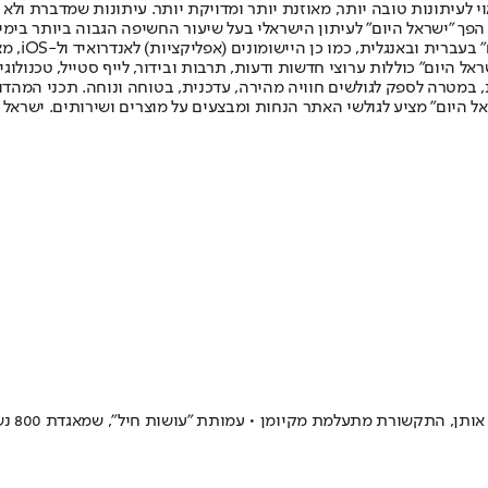
לעיתונות טובה יותר, מאוזנת יותר ומדויקת יותר. עיתונות שמדברת ולא צ
שלום. המהדורה המודפסת הראשונה פורסמה ב-30 ביולי 2007, וב-2010 הפך "ישראל היום" לעיתון הישראלי בעל שי
לחמנוביץ,
ל היום" כוללות ערוצי חדשות ודעות, תרבות ובידור, לייף סטייל, טכנולוגיה
ברית, במטרה לספק לגולשים חוויה מהירה, עדכנית, בטוחה ונוחה. תכני המה
ל היום" מציע לגולשי האתר הנחות ומבצעים על מוצרים ושירותים. ישראל 
לחרדיו