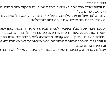
ני יודעת שלכל אחד מהם יש נשמה נפרדת ממני, וגם תפקיד אחר בעולם. הם
ים, אבל אנחנו שם".
עוברת. "אני שולחת את הילד לכלוב של אריות וצריכה להמשיך לתפקד, עם
ה עובר עליהם, מה מדאיג אותם, מה בתפילות שלהם".
 כמו חיבוק של הקב"ה בשבילי. לפני שהצטרפתי אליה, הרגשתי מאוד-מאוד
שמרגישות כמוני. אימהות שיודעות שגם כשהבן לא הולך בדרך שחשבנו - אנח
עומדת ביעדים, ועדיין – היא קורית. מי שרוצה לתמוך, להתנדב, לתת כתף
ו יותר גדול. המהפכה מתחילה מלמטה. מאמא שאומרת לאמא אחרת 'תשלחי
ם ראשון בדיוק ככה.
יכולים לקחת חלק בביטחון המדינה, במגוון אפיקים. זה לא קל, ויש הרבה 
".