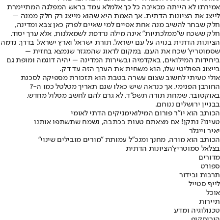
אמירתו לא הייתה מכאיבה כל כך אלמלא עמד בראש המפלגה המתיימרת
לייצג את הציונות הדתית. אך האמת היא שהוא מייצג רק חלק ממנה –
חלק שבחר להשיב מנה אחת אפיים למי שאיים לפרק כאן צבא ומדינה,
חלק ששכח ש"ממלכתיות" אינה מילה נרדפת לשמאלנות, אלא ערך יסוד.
הציונות הדתית בנויה על עם ישראל, תורת ישראל וארץ ישראל. בדרך, נדמה
שסמוטריץ' שכח את העם. במקום לדאוג שהמגזר שנמצא בחזית –
ביחידות המילואים, באקדמיה ובשירות המדינה – יהיה דוגמה ומופת גם
בייצוג הפוליטי שלו, הוא משחית את הערך הזה עד דק.
אולי טעיתי לחשוב שצום עשרה בטבת הוא תזכורת מספיקה לסכנת
החורבן הפנימי. אך כנראה שיש כאלו שגם תאריך מטלטל כמו ה-7
באוקטובר, שמחת תורה תשפ"ד, לא גרם להם לחשב מסלול מחדש.
בבניין ירושלים ננוחם.
הכותב הוא יו"ר פורום המילואימניקים הדתי לאומי
טעינו? נתקן! אם מצאתם טעות בכתבה, נשמח שתשתפו אותנו
יאיר וייגלר
הכותב הוא מורה, מחנך ומנכ"ל עמותת "מורים מובילים שינוי"
בצלאל סמוטריץ'
הציונות הדתית
מדורים
ספורט
תרבות ובידור
לייף סטייל
אוכל
תיירות
טכנולוגיה ומדע
הורוסקופ