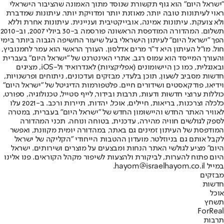
"ישראל היום" הוא גוף תקשורת שנוסד מתוך האמונה שהציבור הישראלי
ראוי לעיתונות טובה יותר, מאוזנת יותר ומדויקת יותר. עיתונות שמדברת
ולא צועקת. עיתונות אמינה, אובייקטיבית ועניינית. עיתונות אחרת וללא
תשלום. המהדורה המודפסת הראשונה פורסמה ב-30 ביולי 2007, וב-2010
הפך "ישראל היום" לעיתון הישראלי בעל שיעור החשיפה הגבוה ביותר בימי
חול. מו"ל העיתון היא ד"ר מרים אדלסון. העורך הראשי הוא עמר לחמנוביץ,
והעורך המייסד הוא עמוס רגב. אתרי האינטרנט של "ישראל היום" בעברית
ובאנגלית, כמו כן היישומונים (אפליקציות) לאנדרואיד ול-iOS, מציגים
חדשות מסביב לשעון, תוכן בלעדי, מבזקים ועדכונים, ניתוחים ופרשנויות,
וידיאו, פודקאסטים ושידורים חיים. פלטפורמות הדיגיטל של "ישראל היום"
כוללות ערוצי חדשות ודעות, תרבות ובידור, לייף סטייל, טכנולוגיה, ספורט,
כלכלה וצרכנות, בריאות, חיילים, אוכל, יהדות, תיירות ורכב. ב-2021 עלו
לאוויר האתר החדש והיישומון החדש של "ישראל היום" בעברית, במטרה
לספק לגולשים חוויה מהירה, עדכנית, בטוחה ונוחה. תכני המהדורה
המודפסת של העיתון זמינים גם באתר, במהדורה יומית מקוונת, ואפשר
לקבל אותם גם בניוזלטר. מועדון ההטבות הייחודי "הקליקה של ישראל
היום" מציע לגולשי האתר הנחות ומבצעים על מוצרים ושירותים. ישראל
היום פתוח להערות, לביקורת ולהצעות לשיפור מקהל הקוראים. פנו אלינו
במייל hayom@israelhayom.co.il.
מבזקים
חדשות
אוכל
תשחץ
ForReal
תרבות