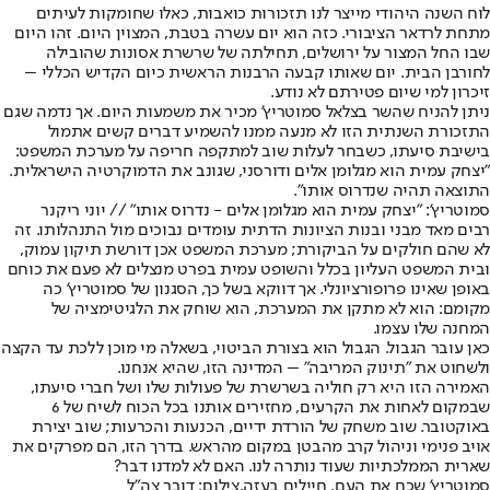
לוח השנה היהודי מייצר לנו תזכורות כואבות, כאלו שחומקות לעיתים
מתחת לרדאר הציבורי. כזה הוא יום עשרה בטבת, המצוין היום. זהו היום
שבו החל המצור על ירושלים, תחילתה של שרשרת אסונות שהובילה
לחורבן הבית. יום שאותו קבעה הרבנות הראשית כיום הקדיש הכללי –
זיכרון למי שיום פטירתם לא נודע.
ניתן להניח שהשר בצלאל סמוטריץ' מכיר את משמעות היום. אך נדמה שגם
התזכורת השנתית הזו לא מנעה ממנו להשמיע דברים קשים אתמול
בישיבת סיעתו, כשבחר לעלות שוב למתקפה חריפה על מערכת המשפט:
"יצחק עמית הוא מגלומן אלים ודורסני, שגונב את הדמוקרטיה הישראלית.
התוצאה תהיה שנדרוס אותו".
סמוטריץ': "יצחק עמית הוא מגלומן אלים - נדרוס אותו" // יוני ריקנר
רבים מאד מבני ובנות הציונות הדתית עומדים נבוכים מול התנהלותו. זה
לא שהם חולקים על הביקורת; מערכת המשפט אכן דורשת תיקון עמוק,
ובית המשפט העליון בכלל והשופט עמית בפרט מנצלים לא פעם את כוחם
באופן שאינו פרופורציונלי. אך דווקא בשל כך, הסגנון של סמוטריץ' כה
מקומם: הוא לא מתקן את המערכת, הוא שוחק את הלגיטימציה של
המחנה שלו עצמו.
כאן עובר הגבול. הגבול הוא בצורת הביטוי, בשאלה מי מוכן ללכת עד הקצה
ולשחוט את "תינוק המריבה" – המדינה הזו, שהיא אנחנו.
האמירה הזו היא רק חוליה בשרשרת של פעולות שלו ושל חברי סיעתו,
שבמקום לאחות את הקרעים, מחזירים אותנו בכל הכוח לשיח של 6
באוקטובר. שוב משחק של הורדת ידיים, הכנעות והכרעות; שוב יצירת
אויב פנימי וניהול קרב מהבטן במקום מהראש. בדרך הזו, הם מפרקים את
שארית הממלכתיות שעוד נותרה לנו. האם לא למדנו דבר?
סמוטריץ' שכח את העם. חיילים בעזה,צילום: דובר צה"ל