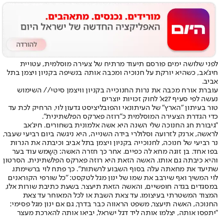
לפני שלושה ימים פורסם תיעוד מרתיח של צעירה מוסלמית, עטויית
חיג'אב, כשהיא יורקת על חנוכיה ומכבה אותה בנשיפה בקניון ויצמן בתל
אביב.
עוברת אורח מכבה את נרות החנוכייה בקניון וויצמן סיטי// השימוש
נעשה לפי סעיף 27א' לחוק זכויות יוצרים
טור בעיתון "הארץ" של העיתונאי והפובליציסט גדעון לוי, הרחיק לכת עד
כדי הגדרת הצעירה המוסלמית כ"רוזה פארקס הפלשתינית".
"גיבורת חג החנוכה שלי השנה היא אשה אלמונית בשחורים. חיג'אב
לראשה, ארנק לזרועה וסלולרי בידה השנייה, היא ניגשה ביום רביעי שעבר,
נר רביעי של חנוכה, לחנוכייה בקניון ויצמן בתל אביב וכיבתה את הנרות
בפו אחד. בן זוגה מחא לה כפיים. אחר כך חזרה האשה: הַשָמש עוד בער
והיא כיבתה גם אותו. האשה הזאת היא רוזה פארקס הפלשתינית. הסרטון
שתיעד את מחאתה עלה בסוף השבוע לרשתות". כך פתח לוי ברשימתו.
לוי המשיך ואף שירבב את שמו של ינון מגל לטקסט: "כל שורפי הקוראנים
במסגדים בגדה חופשיים, והאשה הזאת תיעצר. בשעת כתיבת שורות אלו,
המצוד המשטרתי בעיצומו. עד צאת השבת או לכל המאוחר עד צאת
החנוכה, האשה תיעצר, משפט הראווה כבר בדרך, גם אם ינון מגל פסימי:
"יתפסו אותה, יצלמו אותה ליד דגל ישראל, יביאו אותה להארכת מעצר