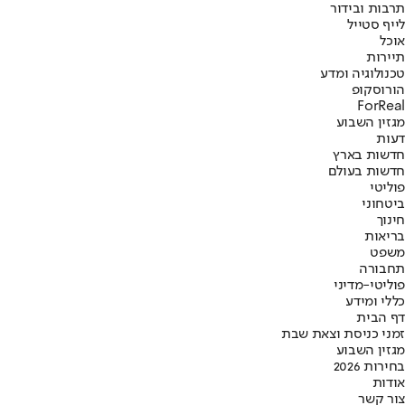
תרבות ובידור
לייף סטייל
אוכל
תיירות
טכנולוגיה ומדע
הורוסקופ
ForReal
מגזין השבוע
דעות
חדשות בארץ
חדשות בעולם
פוליטי
ביטחוני
חינוך
בריאות
משפט
תחבורה
פוליטי-מדיני
כללי ומידע
דף הבית
זמני כניסת וצאת שבת
מגזין השבוע
בחירות 2026
אודות
צור קשר