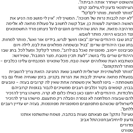
והשופט ישחרר אותה הביתה".
העיתונאי גדעון לוי,צילום: קוקו
"מותר למחות, מותר לקלקל"
"לא יפה לכבות נרות של חנוכה", המשיך לוי. "אין לי מושג מה הניע את
האשה האמיצה לעשות כן, אבל קשה לחשוב על פעולת מחאה לא אלימה
מרהיבה מזאת. את החג שהיהודים חוגגים לרגל ניצחון מרד החשמונאים
נגד הכובש היווני, מותר לשבש.
"בחג שבו היהודים שרים: "באנו חושך לגרש, בידינו אור ואש", מותר למחות.
בחג שבו היהודים שרים: "בגיל ובשמחה ממלאים את לבנו, לילה ויום
סביבוננו ייסוב, סופגניות נאכל בם לרוב", מותר לקלקל. ומעל לכל, בחג שבו
היהודים שרים בלי בושה: "לעת תכין מטבח, מצר המנבח", שפירושו:
כשתבוא העת שאלוהים יעשה טבח, מכל שונאינו המנבחים עלינו ככלבים -
מותר להתקומם".
"מותר לפלשתינית ישראלית לחשוב שאת החגיגה הזאת צריך להשבית
בפעולת מחאה אישית: לכבות את הנרות בקניון. בזמן שאחיה ואולי גם בני
משפחתה - ביפו למשל אין משפחה אחת שאין לה קרובים בעזה - טובעים
בבוץ, קופאים בקור וכלבים רעבים ממשיכים לנבור בגופות קרוביהם
הלכודות, היהודים לא יחגגו כאן כאילו כלום לא קרה. מישהו צריך להזכיר
להם שבעזה המלחמה לא נגמרה וסבלה רק מתעצם. מישהו צריך להזכיר
לישראלים שכשהם מתפוצצים מסופגניות מפונפנות, בעזה יש עדיין רעבים
ללחם".
טעינו? נתקן! אם מצאתם טעות בכתבה, נשמח שתשתפו אותנו
גדעון לוי
חיג'אב
חנוכה
תל אביב
מדורים
ספורט