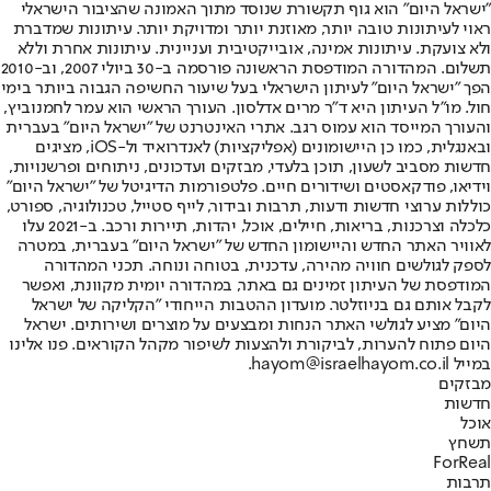
"ישראל היום" הוא גוף תקשורת שנוסד מתוך האמונה שהציבור הישראלי
ראוי לעיתונות טובה יותר, מאוזנת יותר ומדויקת יותר. עיתונות שמדברת
ולא צועקת. עיתונות אמינה, אובייקטיבית ועניינית. עיתונות אחרת וללא
תשלום. המהדורה המודפסת הראשונה פורסמה ב-30 ביולי 2007, וב-2010
הפך "ישראל היום" לעיתון הישראלי בעל שיעור החשיפה הגבוה ביותר בימי
חול. מו"ל העיתון היא ד"ר מרים אדלסון. העורך הראשי הוא עמר לחמנוביץ,
והעורך המייסד הוא עמוס רגב. אתרי האינטרנט של "ישראל היום" בעברית
ובאנגלית, כמו כן היישומונים (אפליקציות) לאנדרואיד ול-iOS, מציגים
חדשות מסביב לשעון, תוכן בלעדי, מבזקים ועדכונים, ניתוחים ופרשנויות,
וידיאו, פודקאסטים ושידורים חיים. פלטפורמות הדיגיטל של "ישראל היום"
כוללות ערוצי חדשות ודעות, תרבות ובידור, לייף סטייל, טכנולוגיה, ספורט,
כלכלה וצרכנות, בריאות, חיילים, אוכל, יהדות, תיירות ורכב. ב-2021 עלו
לאוויר האתר החדש והיישומון החדש של "ישראל היום" בעברית, במטרה
לספק לגולשים חוויה מהירה, עדכנית, בטוחה ונוחה. תכני המהדורה
המודפסת של העיתון זמינים גם באתר, במהדורה יומית מקוונת, ואפשר
לקבל אותם גם בניוזלטר. מועדון ההטבות הייחודי "הקליקה של ישראל
היום" מציע לגולשי האתר הנחות ומבצעים על מוצרים ושירותים. ישראל
היום פתוח להערות, לביקורת ולהצעות לשיפור מקהל הקוראים. פנו אלינו
במייל hayom@israelhayom.co.il.
מבזקים
חדשות
אוכל
תשחץ
ForReal
תרבות