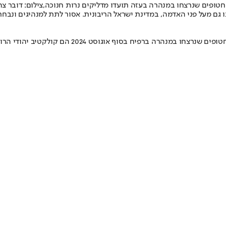
החטופים שנרצחו במנהרה בעזה תועדו מדליקים נרות חנוכה,צילום: דובר צה
 גם מעל פני האדמה, במדינת ישראל הריבונית. אסור לתת למנהיגים ונבחרי 
כמו צ״ג בנות, כמו שיירת הל״ה, כמו ע״ג הרוגי אסון ה