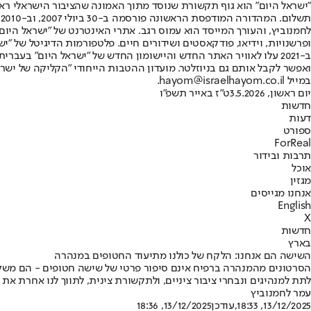
"ישראל היום" הוא גוף תקשורת שנוסד מתוך האמונה שהציבור הישראלי ראוי 
ת
ופרשנויות, וידיאו, פודקאסטים ושידורים חיים. פלטפורמות הדיגיטל של "ישרא
ב-2021 עלו לאוויר האתר החדש והיישומון החדש של "ישראל היום" בע
ואפשר לקבל אותם גם בניוזלטר. מועדון ההטבות הייחודי "הקליקה של ישרא
במייל hayom@israelhayom.co.il.
יום ראשון, 3.5.2026
ט"ז באייר תשפ"ו
חדשות
דעות
ספורט
ForReal
תרבות ובידור
אוכל
מגזין
אנחנו מגייסים
English
X
חדשות
בארץ
השישה הם אנחנו: הלקח של כולנו מתיעוד החטופים במנהרה
הסרטונים מהמנהרה ברפיח אינם סיפור פרטי של שישה חטופים - הם משקפי
לתת למנהיגים ונבחרי ציבור ציניים, ולתקשורת צינית, לתווך לנו אחרת את 
עמר לחמנוביץ
13/12/2025, 18:33
,עודכן
13/12/2025, 18:36