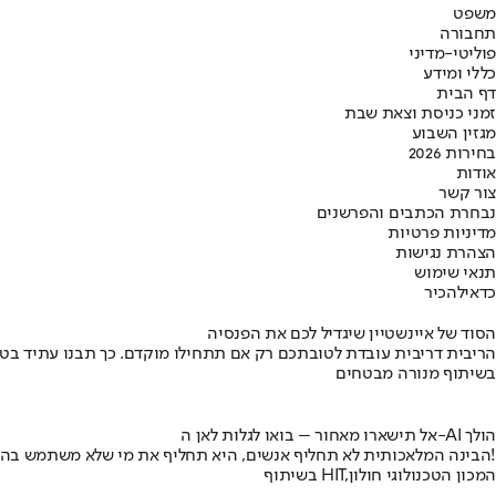
משפט
תחבורה
פוליטי-מדיני
כללי ומידע
דף הבית
זמני כניסת וצאת שבת
מגזין השבוע
בחירות 2026
אודות
צור קשר
נבחרת הכתבים והפרשנים
מדיניות פרטיות
הצהרת נגישות
תנאי שימוש
כדאי
להכיר
הסוד של איינשטיין שיגדיל לכם את הפנסיה
הריבית דריבית עובדת לטובתכם רק אם תתחילו מוקדם. כך תבנו עתיד בט
בשיתוף מנורה מבטחים
אל תישארו מאחור – בואו לגלות לאן ה-AI הולך
הבינה המלאכותית לא תחליף אנשים, היא תחליף את מי שלא משתמש בה!
בשיתוף HIT,המכון הטכנולוגי חולון