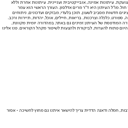
ועקת. עיתונות אמינה, אובייקטיבית ועניינית. עיתונות אחרת וללא
עור החשיפה הגבוה ביותר בימי חול. מו"ל העיתון היא ד"ר מרים אדלסון. העורך הראשי הוא עמר
 והעורך המייסד הוא עמוס רגב. אתרי האינטרנט של "ישראל היום" בעברית ובאנגלית, כמו כן היישומונים (אפליקציות) לאנדרואיד ול-iOS, מציגים חדשות מסביב לשעון, תוכן בלעדי, מבזקים ועדכונים, ניתוחים
, ספורט, כלכלה וצרכנות, בריאות, חיילים, אוכל, יהדות, תיירות ורכב.
דורה המודפסת של העיתון זמינים גם באתר, במהדורה יומית מקוונת,
היום פתוח להערות, לביקורת ולהצעות לשיפור מקהל הקוראים. פנו אלינו
ת, חמלה ודאגה הדדית צריך להישאר איתנו גם מחוץ לחשיכה • אסור