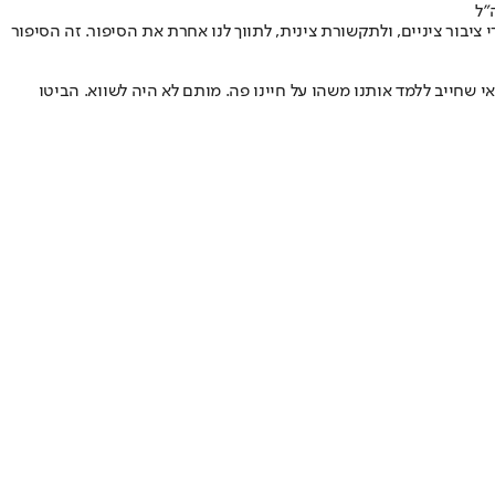
"ל
ציבור ציניים, ולתקשורת צינית, לתווך לנו אחרת את הסיפור. זה הסיפור
מסוקים - גם ששת החטופים שנרצחו במנהרה ברפיח בסוף אוגוסט 2024 הם קולקטיב יהודי הרואי שחייב ללמד אותנו משהו על חיינו פה. מותם לא היה לשווא. הביטו