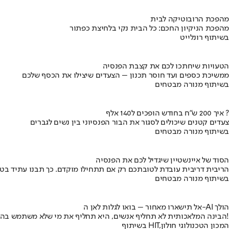
מהפכת הרובוטיקה לבית
מהפכת הניקיון החכם: כל הבית נקי בלחיצת כפתור
בשיתוף רונלייט
הטעויות שיחתכו לכם את קצבת הפנסיה
ממשיכת כספים ועד חוסר תכנון – הצעדים שיצילו את הכסף שלכם
בשיתוף מנורה מבטחים
איך 200 ש"ח בחודש הופכים ל140 אלף ?
צעדים קטנים שיכולים לסגור את הבור הפנסיוני בין נשים לגברים
בשיתוף מנורה מבטחים
הסוד של איינשטיין שיגדיל לכם את הפנסיה
הריבית דריבית עובדת לטובתכם רק אם תתחילו מוקדם. כך תבנו עתיד בט
בשיתוף מנורה מבטחים
אל תישארו מאחור – בואו לגלות לאן ה-AI הולך
הבינה המלאכותית לא תחליף אנשים, היא תחליף את מי שלא משתמש בה!
בשיתוף HIT,המכון הטכנולוגי חולון