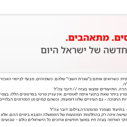
יח
: כשרואים אותם ב"שגרת השבי" שלהם. כשמזהים, מבעד לבימוי האכזר
ה.
ה, התיעודים נמצאו בעזה // דובר צה"ל
מתפרץ ביתר שאת ברגעי אימה לאומיים. אין עניין פרטי בסרטונים הללו. 
רות החנוכה - גם העיניים שלנו דומעות. וכשהם קמים מן המזרונים הבלויים
 בתיעוד מצמרר מהמנהרה,צילום: דובר צה"ל
ישה אינה רק בהחלטות המוטעות של הממשלה והצבא בימים ההם, אלא דווק
מקי האדמה בעזה חיו במשך חודשים ארוכים כל הישראלים כולם - טבועים ו