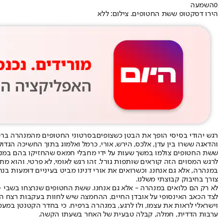
0
השמעה
הירו דסקטופ ששת החטופים. צילום: ללא
רגש יהודי בסיסי הופך את הבטן כשצופים
בסרטוני החטופים מהמנהרה ברפ
והדאגה ששרו בין עדן, אלכס, הירש, אורי, כרמל ואלמוג בתוך החשיכה הגדול
ששת החטופים צולמו במשך שעות על ידי מחבלי חמאס שהחזיקו בהם במנהר
לרגש המסוים הזה קוראים שותפות גורל. זהו רגש לאומי, לא פרטי. והוא 
במנהרה, אלא גם אנחנו. וכשרואים את אורי דנינו מביט בעיניים דומעות בנ
צורך בחיבוק קבוצתי משלנו.
לא רק הם כלואים במנהרה - אלא גם אנחנו. ששת החטופים שנרצחו בשבי -
לצד הכאב האינסופי על אובדן החיים, ההחמצה שיש לחוות בעקבות רצח הש
וישראלי לראות את עצמו, ולו לרגע, במנהרה ברפיח. כי בחדר הקטנטן במע
ערבות הדדית, חמלה, קבלה טבעית של האחר בשעתו הקשה.