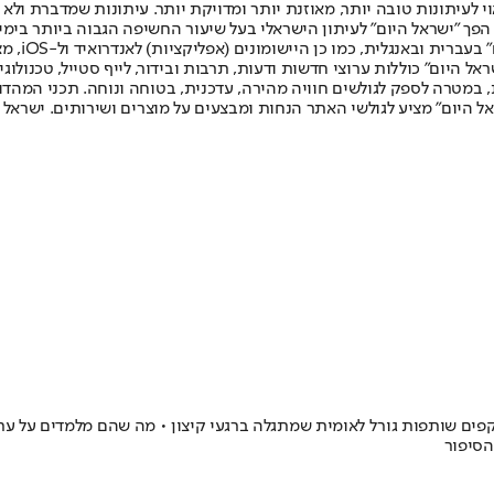
לעיתונות טובה יותר, מאוזנת יותר ומדויקת יותר. עיתונות שמדברת ולא צ
שלום. המהדורה המודפסת הראשונה פורסמה ב-30 ביולי 2007, וב-2010 הפך "ישראל היום" לעיתון הישראלי בעל שי
לחמנוביץ,
ל היום" כוללות ערוצי חדשות ודעות, תרבות ובידור, לייף סטייל, טכנולוגיה
ברית, במטרה לספק לגולשים חוויה מהירה, עדכנית, בטוחה ונוחה. תכני המה
ל היום" מציע לגולשי האתר הנחות ומבצעים על מוצרים ושירותים. ישראל 
ם שותפות גורל לאומית שמתגלה ברגעי קיצון • מה שהם מלמדים על ערבו
הסיפור