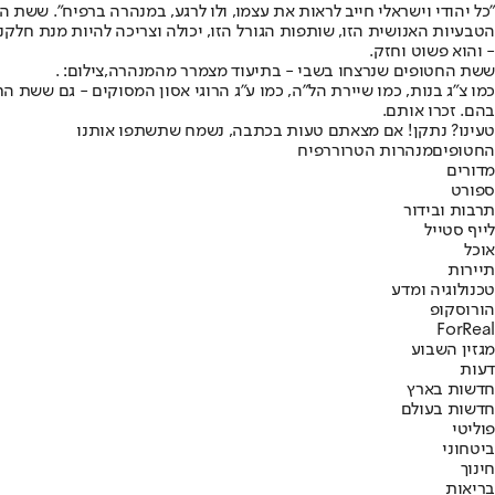
"כל יהודי וישראלי חייב לראות את עצמו, ולו לרגע, במנהרה ברפיח". ששת 
הטבעיות האנושית הזו, שותפות הגורל הזו, יכולה וצריכה להיות מנת חלקנו
- והוא פשוט וחזק.
ששת החטופים שנרצחו בשבי - בתיעוד מצמרר מהמנהרה,צילום: .
בהם. זכרו אותם.
טעינו? נתקן! אם מצאתם טעות בכתבה, נשמח שתשתפו אותנו
החטופים
מנהרות הטרור
רפיח
מדורים
ספורט
תרבות ובידור
לייף סטייל
אוכל
תיירות
טכנולוגיה ומדע
הורוסקופ
ForReal
מגזין השבוע
דעות
חדשות בארץ
חדשות בעולם
פוליטי
ביטחוני
חינוך
בריאות