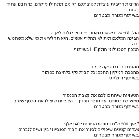
הריבית דריבית עובדת לטובתכם רק אם תתחילו מוקדם. כך תבנו עתיד
בטוח
בשיתוף מנורה מבטחים
אל תישארו מאחור – בואו לגלות לאן ה-AI הולך
הבינה המלאכותית לא תחליף אנשים, היא תחליף את מי שלא משתמש
בה!
בשיתוף HIT,המכון הטכנולוגי חולון
מהפכת הרובוטיקה לבית
מהפכת הניקיון החכם: כל הבית נקי בלחיצת כפתור
בשיתוף רונלייט
הטעויות שיחתכו לכם את קצבת הפנסיה
ממשיכת כספים ועד חוסר תכנון – הצעדים שיצילו את הכסף שלכם
בשיתוף מנורה מבטחים
איך 200 ש"ח בחודש הופכים ל140 אלף ?
צעדים קטנים שיכולים לסגור את הבור הפנסיוני בין נשים לגברים
בשיתוף מנורה מבטחים