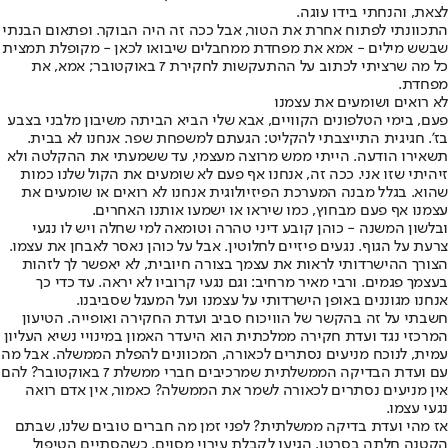
לצאת, והנחתי בידו עוגה.
התכוונתי לפתוח אחרת את הטור, אבל ככה זה היה הבוקר. ופתאום הבנתי
שבשש מילים - אמא את מפחדת ממחבלים שיבואו לכאן - מקופלת תמצית
כל מה שרציתי לכתוב על ההתעקשות לחקירת 7 באוקטובר; אמא, את
מפחדת.
לא רואים ושומעים את עצמנו
פעם, בימי הטלפונים הקוויים, אבא שלי הביא הביתה משיבון מלבני בצבע
בז'. חגיגית התייצבתי להקליט: הגעתם למשפחת שפר. אנחנו לא בבית.
תשאירו הודעה. הייתי ממש מרוצה מעצמי, עד ששמעתי את ההקלטה ולא
זיהיתי שזו אני. ככה זה, אנחנו אף פעם לא שומעים את הקול שלנו כמות
שהוא. בגלל מבנה המערכת הפיזיולוגית אנחנו לא רואים או שומעים את
עצמנו אף פעם מבחוץ, כמו שיראו או ישמעו אותנו האחרים.
ובלשון המשנה - כוהן קובע דיני טהרה וטומאה למי שחלה ויש לו נגעי
צרעת על הגוף. נגעים פיזיים לחלוטין. אבל על כוהן נאסר לאבחן את עצמו.
הצורך ההישרדותי לראות את עצמך בצורה חיובית, לא יאפשר לך לזהות
בעצמך פגמים. ורבי מאיר מרחיב: וגם נגעי קרוביו לא יראה. עד כדי כך
אנחנו מגוננים באופן הישרדותי על עצמנו ועל המעגל שסביבנו.
חשבתי על זה בהקשר של הוויכוח סביב ועדת החקירה ואופייה. הטיעון
המרכזי נגד ועדת חקירה ממלכתית הוא היעדר האמון במינויי נשיא העליון
עמית, לנוכח מניעים נסתרים לכאורה, המכוונים להפלת הממשלה. אבל מה
עם ועדת הבדיקה הממשלתית שמרכיבים חברי ממשלת 7 באוקטובר? להם
אין מניעים נסתרים לכאורה לשמר את הממשלה? כאמור, אין אדם רואה
נגעי עצמו.
אז מהי ועדת בדיקה ממשלתית? לפני זמן מה חברים טובים שלנו, שבתם
הקטנה חלתה בסרטן, הגיעו לקבלת עירוי מסוים. כשהסתיים הטיפול