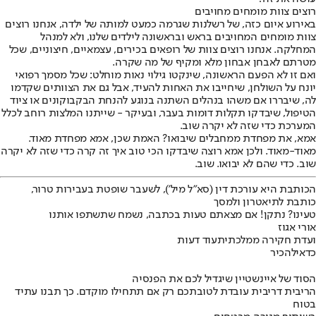
רוצים צוות מומחים מחויבים
באירוע איום כזה, של רשלנות שגרמה כמעט למותה של ילדה, אנחנו רוצים
צוות מומחים המחויבים בראש ובראשונה לילדים שלנו, ולא למנהל
המחלקה. אנחנו רוצים צוות של רופאים בכירים, עצמאיים, חיצוניים, שכל
מטרתם לאבחן אבחון מלא ומקיף של מה שקרה.
ואם זו לא הפעם הראשונה, שינקטו גילוי נאות מוחלט: שכל מסמך רפואי
יונח על השולחן, שיחייבו את האחות להעיד, אבל גם את הצוותים שקדמו
לה, שיבררו אם משהו בנהלים השתנה בנוגע להנחת הבקבוקונים או ציוד
הטיפול, שיבדקו תקלות דומות בעבר, ובעיקר - שייתנו המלצות רוחב לכלל
המערכת כדי שזה לא יקרה שוב.
אמא, את מפחדת ממחבלים שיבואו? האמת שכן, אמא מפחדת מאוד.
מאוד-מאוד. ולכן אמא רוצה שיבדקו הכי טוב איך זה קרה כדי שזה לא יקרה
שוב. כדי שהם לא יבואו. שוב.
הכותבת היא עורכת דין (סא"ל מיל'), לשעבר שופטת בעבירות טרור,
כותבת לתיאטרון ולמסך
טעינו? נתקן! אם מצאתם טעות בכתבה, נשמח שתשתפו אותנו
אורי אגוז
ועדת חקירה ממלכתית
עוד דעות
כדאי
להכיר
הסוד של איינשטיין שיגדיל לכם את הפנסיה
הריבית דריבית עובדת לטובתכם רק אם תתחילו מוקדם. כך תבנו עתיד
בטוח