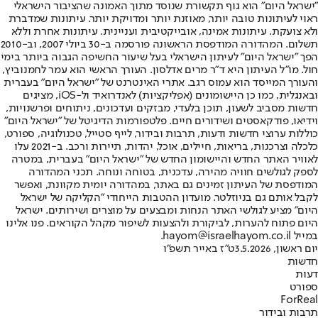
"ישראל היום" הוא גוף תקשורת שנוסד מתוך האמונה שהציבור הישראלי
ראוי לעיתונות טובה יותר, מאוזנת יותר ומדויקת יותר. עיתונות שמדברת
ולא צועקת. עיתונות אמינה, אובייקטיבית ועניינית. עיתונות אחרת וללא
תשלום. המהדורה המודפסת הראשונה פורסמה ב-30 ביולי 2007, וב-2010
הפך "ישראל היום" לעיתון הישראלי בעל שיעור החשיפה הגבוה ביותר בימי
חול. מו"ל העיתון היא ד"ר מרים אדלסון. העורך הראשי הוא עמר לחמנוביץ,
והעורך המייסד הוא עמוס רגב. אתרי האינטרנט של "ישראל היום" בעברית
ובאנגלית, כמו כן היישומונים (אפליקציות) לאנדרואיד ול-iOS, מציגים
חדשות מסביב לשעון, תוכן בלעדי, מבזקים ועדכונים, ניתוחים ופרשנויות,
וידיאו, פודקאסטים ושידורים חיים. פלטפורמות הדיגיטל של "ישראל היום"
כוללות ערוצי חדשות ודעות, תרבות ובידור, לייף סטייל, טכנולוגיה, ספורט,
כלכלה וצרכנות, בריאות, חיילים, אוכל, יהדות, תיירות ורכב. ב-2021 עלו
לאוויר האתר החדש והיישומון החדש של "ישראל היום" בעברית, במטרה
לספק לגולשים חוויה מהירה, עדכנית, בטוחה ונוחה. תכני המהדורה
המודפסת של העיתון זמינים גם באתר, במהדורה יומית מקוונת, ואפשר
לקבל אותם גם בניוזלטר. מועדון ההטבות הייחודי "הקליקה של ישראל
היום" מציע לגולשי האתר הנחות ומבצעים על מוצרים ושירותים. ישראל
היום פתוח להערות, לביקורת ולהצעות לשיפור מקהל הקוראים. פנו אלינו
במייל hayom@israelhayom.co.il.
יום ראשון, 3.5.2026
ט"ז באייר תשפ"ו
חדשות
דעות
ספורט
ForReal
תרבות ובידור