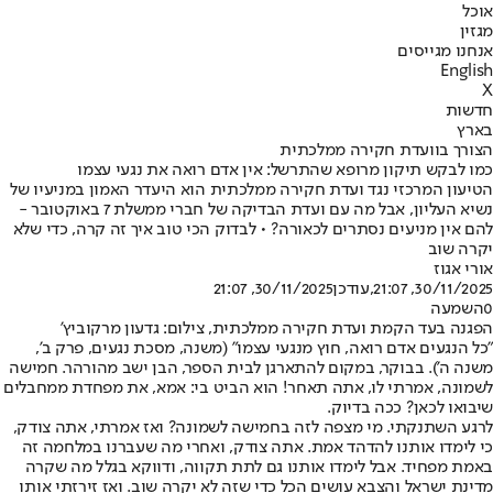
אוכל
מגזין
אנחנו מגייסים
English
X
חדשות
בארץ
הצורך בוועדת חקירה ממלכתית
כמו לבקש תיקון מרופא שהתרשל: אין אדם רואה את נגעי עצמו
הטיעון המרכזי נגד ועדת חקירה ממלכתית הוא היעדר האמון במניעיו של
נשיא העליון, אבל מה עם ועדת הבדיקה של חברי ממשלת 7 באוקטובר -
להם אין מניעים נסתרים לכאורה? • לבדוק הכי טוב איך זה קרה, כדי שלא
יקרה שוב
אורי אגוז
30/11/2025, 21:07
,עודכן
30/11/2025, 21:07
0
השמעה
הפגנה בעד הקמת ועדת חקירה ממלכתית, צילום: גדעון מרקוביץ'
"כל הנגעים אדם רואה, חוץ מנגעי עצמו" (משנה, מסכת נגעים, פרק ב',
משנה ה')
. בבוקר, במקום להתארגן לבית הספר, הבן ישב מהורהר. חמישה
לשמונה, אמרתי לו, אתה תאחר! הוא הביט בי: אמא, את מפחדת ממחבלים
שיבואו לכאן? ככה בדיוק.
לרגע השתנקתי. מי מצפה לזה בחמישה לשמונה? ואז אמרתי, אתה צודק,
כי לימדו אותנו להדהד אמת. אתה צודק, ואחרי מה שעברנו במלחמה זה
באמת מפחיד. אבל לימדו אותנו גם לתת תקווה, ודווקא בגלל מה שקרה
מדינת ישראל והצבא עושים הכל כדי שזה לא יקרה שוב. ואז זירזתי אותו