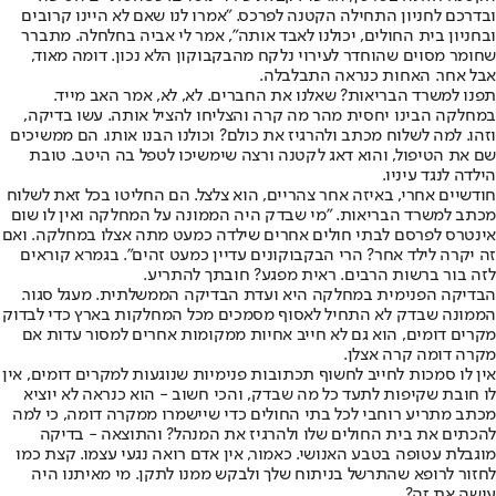
ובדרכם לחניון התחילה הקטנה לפרכס. "אמרו לנו שאם לא היינו קרובים
ובחניון בית החולים, יכולנו לאבד אותה", אמר לי אביה בחלחלה. מתברר
שחומר מסוים שהוחדר לעירוי נלקח מהבקבוקון הלא נכון. דומה מאוד,
אבל אחר. האחות כנראה התבלבלה.
תפנו למשרד הבריאות? שאלנו את החברים. לא, לא, אמר האב מייד.
במחלקה הבינו יחסית מהר מה קרה והצליחו להציל אותה. עשו בדיקה,
וזהו. למה לשלוח מכתב ולהרגיז את כולם? וכולנו הבנו אותו. הם ממשיכים
שם את הטיפול, והוא דאג לקטנה ורצה שימשיכו לטפל בה היטב. טובת
הילדה לנגד עיניו.
חודשיים אחרי, באיזה אחר צהריים, הוא צלצל. הם החליטו בכל זאת לשלוח
מכתב למשרד הבריאות. "מי שבדק היה הממונה על המחלקה ואין לו שום
אינטרס לפרסם לבתי חולים אחרים שילדה כמעט מתה אצלו במחלקה. ואם
זה יקרה לילד אחר? הרי הבקבוקונים עדיין כמעט זהים". בגמרא קוראים
לזה בור ברשות הרבים. ראית מפגע? חובתך להתריע.
הבדיקה הפנימית במחלקה היא ועדת הבדיקה הממשלתית. מעגל סגור.
הממונה שבדק לא התחיל לאסוף מסמכים מכל המחלקות בארץ כדי לבדוק
מקרים דומים, הוא גם לא חייב אחיות ממקומות אחרים למסור עדות אם
מקרה דומה קרה אצלן.
אין לו סמכות לחייב לחשוף תכתובות פנימיות שנוגעות למקרים דומים, אין
לו חובת שקיפות לתעד כל מה שבדק, והכי חשוב - הוא כנראה לא יוציא
מכתב מתריע רוחבי לכל בתי החולים כדי שיישמרו ממקרה דומה, כי למה
להכתים את בית החולים שלו ולהרגיז את המנהל? והתוצאה - בדיקה
מוגבלת עטופה בטבע האנושי. כאמור, אין אדם רואה נגעי עצמו. קצת כמו
לחזור לרופא שהתרשל בניתוח שלך ולבקש ממנו לתקן. מי מאיתנו היה
עושה את זה?