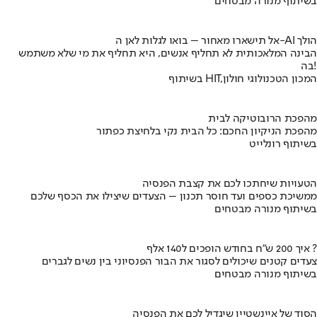
בשיתוף מנורה מבטחים
אל תישארו מאחור – בואו לגלות לאן ה-AI הולך
הבינה המלאכותית לא תחליף אנשים, היא תחליף את מי שלא משתמש
בה!
בשיתוף HIT,המכון הטכנולוגי חולון
מהפכת הרובוטיקה לבית
מהפכת הניקיון החכם: כל הבית נקי בלחיצת כפתור
בשיתוף רונלייט
הטעויות שיחתכו לכם את קצבת הפנסיה
ממשיכת כספים ועד חוסר תכנון – הצעדים שיצילו את הכסף שלכם
בשיתוף מנורה מבטחים
איך 200 ש"ח בחודש הופכים ל140 אלף ?
צעדים קטנים שיכולים לסגור את הבור הפנסיוני בין נשים לגברים
בשיתוף מנורה מבטחים
הסוד של איינשטיין שיגדיל לכם את הפנסיה