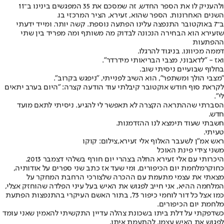
ולהעניק לו את הספר החדש, זה שמסכם את 35 המפגשים בינינו ב־11
השנים האחרונות. הספר שהוא, זעירא, הציר המרכזי בו.
ב־7 באוקטובר התנפצה עלינו הפתעה נוספת. קשה יותר. ומייד ידעתי
שזעירא הוא הבחירה הנכונה לבדוק מה משותף ומה מפריד בין שתי
ההפתעות
דממה מכיוונו. בניגוד להרגלו.
ואז - "לדאבוני, מצבי הבריאותי מידרדר".
בחלוף שבועיים ניסיתי שוב.
"מצבי הולך ומשתפר", הוא השיב לפנייתי, "ניפגש בקרוב".
לקראת סוף חודש אוקטובר קיבלתי עוד הודעה קצרה: "היום בערב יתאים
לי".
הסברתי שההתראה הקצרה לא תאפשר לי להגיע. ניסיתי לתאם מועד
חדש.
חשבתי שעוד תימצא לנו ההזדמנות.
טעיתי.
ראש אמ"ן לשעבר האלוף אלי זעירא,צילום: קוקו
משני צידי פינת האוכל
היכרותי עם אלי זעירא החלה בצהרי יום חורף בשלהי דצמבר 2013.
כחוקר
מלחמת יום הכיפורים
, ומי שעד אז כתב שני ספרים על אודותיה,
מצאתי את עצמי מתעמת עם ההכרה שלצורכי הרחבת המחקר על
המלחמה ההיא, אני חייב לפגוש את האיש בעל עיני הפלדה שהוחזק אצלי,
כמו אצל כל דור לוחמי כיפור 73', בתור האשם העיקרי בהתנפצות הפתעת
מלחמת יום הכיפורים.
כשדפקתי על דלת ביתו בשכונת צהלה עדיין התקשיתי להאמין שאני עומד
לפגוש את האיש עצמו. להתעמת איתו.