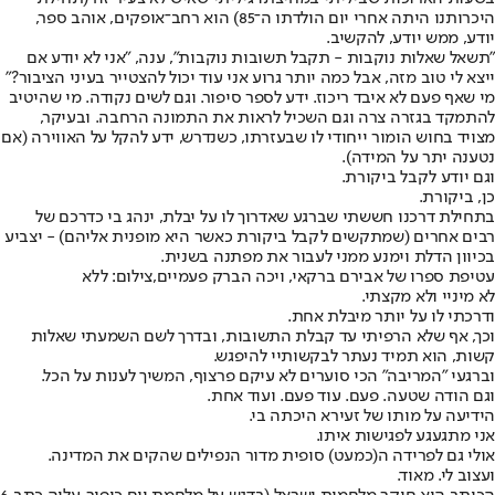
היכרותנו היתה אחרי יום הולדתו ה־85) הוא רחב־אופקים, אוהב ספר,
יודע, ממש יודע, להקשיב.
"תשאל שאלות נוקבות - תקבל תשובות נוקבות", ענה, "אני לא יודע אם
ייצא לי טוב מזה, אבל כמה יותר גרוע אני עוד יכול להצטייר בעיני הציבור?"
מי שאף פעם לא איבד ריכוז. ידע לספר סיפור. וגם לשים נקודה. מי שהיטיב
להתמקד בגזרה צרה וגם השכיל לראות את התמונה הרחבה. ובעיקר,
מצויד בחוש הומור ייחודי לו שבעזרתו, כשנדרש, ידע להקל על האווירה (אם
נטענה יתר על המידה).
וגם יודע לקבל ביקורת.
כן, ביקורת.
בתחילת דרכנו חששתי שברגע שאדרוך לו על יבלת, ינהג בי כדרכם של
רבים אחרים (שמתקשים לקבל ביקורת כאשר היא מופנית אליהם) - יצביע
בכיוון הדלת וימנע ממני לעבור את מפתנה בשנית.
עטיפת ספרו של אבירם ברקאי, ויכה הברק פעמיים,צילום: ללא
לא מיניי ולא מקצתי.
ודרכתי לו על יותר מיבלת אחת.
וכך, אף שלא הרפיתי עד קבלת התשובות, ובדרך לשם השמעתי שאלות
קשות, הוא תמיד נעתר לבקשותיי להיפגש.
וברגעי "המריבה" הכי סוערים לא עיקם פרצוף, המשיך לענות על הכל.
וגם הודה שטעה. פעם. עוד פעם. ועוד אחת.
הידיעה על מותו של זעירא היכתה בי.
אני מתגעגע לפגישות איתו.
אולי גם לפרידה ה(כמעט) סופית מדור הנפילים שהקים את המדינה.
ועצוב לי. מאוד.