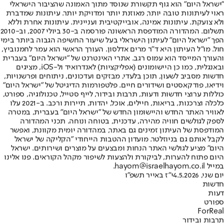
"ישראל היום" הוא גוף תקשורת שנוסד מתוך האמונה שהציבור הישראלי
ראוי לעיתונות טובה יותר, מאוזנת יותר ומדויקת יותר. עיתונות שמדברת
ולא צועקת. עיתונות אמינה, אובייקטיבית ועניינית. עיתונות אחרת וללא
תשלום. המהדורה המודפסת הראשונה פורסמה ב-30 ביולי 2007, וב-2010
הפך "ישראל היום" לעיתון הישראלי בעל שיעור החשיפה הגבוה ביותר בימי
חול. מו"ל העיתון היא ד"ר מרים אדלסון. העורך הראשי הוא עמר לחמנוביץ,
והעורך המייסד הוא עמוס רגב. אתרי האינטרנט של "ישראל היום" בעברית
ובאנגלית, כמו כן היישומונים (אפליקציות) לאנדרואיד ול-iOS, מציגים
חדשות מסביב לשעון, תוכן בלעדי, מבזקים ועדכונים, ניתוחים ופרשנויות,
וידיאו, פודקאסטים ושידורים חיים. פלטפורמות הדיגיטל של "ישראל היום"
כוללות ערוצי חדשות ודעות, תרבות ובידור, לייף סטייל, טכנולוגיה, ספורט,
כלכלה וצרכנות, בריאות, חיילים, אוכל, יהדות, תיירות ורכב. ב-2021 עלו
לאוויר האתר החדש והיישומון החדש של "ישראל היום" בעברית, במטרה
לספק לגולשים חוויה מהירה, עדכנית, בטוחה ונוחה. תכני המהדורה
המודפסת של העיתון זמינים גם באתר, במהדורה יומית מקוונת, ואפשר
לקבל אותם גם בניוזלטר. מועדון ההטבות הייחודי "הקליקה של ישראל
היום" מציע לגולשי האתר הנחות ומבצעים על מוצרים ושירותים. ישראל
היום פתוח להערות, לביקורת ולהצעות לשיפור מקהל הקוראים. פנו אלינו
במייל hayom@israelhayom.co.il.
יום שני, 4.5.2026
י"ז באייר תשפ"ו
חדשות
דעות
ספורט
ForReal
תרבות ובידור