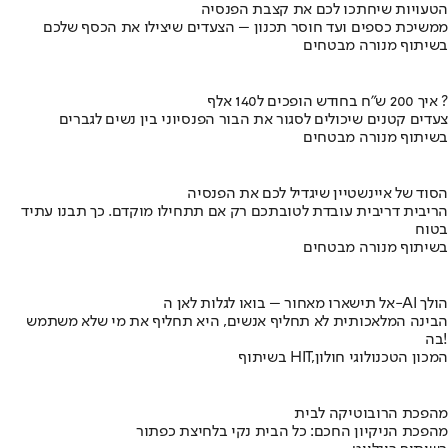
הטעויות שיחתכו לכם את קצבת הפנסיה
ממשיכת כספים ועד חוסר תכנון – הצעדים שיצילו את הכסף שלכם
בשיתוף מנורה מבטחים
איך 200 ש"ח בחודש הופכים ל140 אלף ?
צעדים קטנים שיכולים לסגור את הבור הפנסיוני בין נשים לגברים
בשיתוף מנורה מבטחים
הסוד של איינשטיין שיגדיל לכם את הפנסיה
הריבית דריבית עובדת לטובתכם רק אם תתחילו מוקדם. כך תבנו עתיד
בטוח
בשיתוף מנורה מבטחים
אל תישארו מאחור – בואו לגלות לאן ה-AI הולך
הבינה המלאכותית לא תחליף אנשים, היא תחליף את מי שלא משתמש
בה!
בשיתוף HIT,המכון הטכנולוגי חולון
מהפכת הרובוטיקה לבית
מהפכת הניקיון החכם: כל הבית נקי בלחיצת כפתור