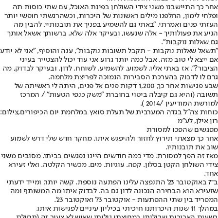
אחר כך התיישבנו משני צידי השולחן בפינת האוכל, עם שתי כוסות תה
ופלחי לימון, החלפנו מילים ראשונות של היכרות, וכשהרגשתי חופשי יותר
העזתי פנים ואמרתי, "באתי גם להשמיע בפניך את תובנותיי. להבין מה
הניע את פעולותיך - אלה שנעשו, ובעיקר אלה שלא. ברשותך אשאל אותך
גם שאלות נוקבות".
"תשאל שאלות נוקבות - תקבל תשובות נוקבות", ענה והוסיף, "אני לא יודע
אם ייצא לי טוב מזה, אבל כמה יותר גרוע אני עוד יכול להצטייר בעיני
הציבור?". אז באתי אליו. לשמוע. להשמיע. לשוחח. לדון. ובעיקר לבדוק, מה
גרם לו לדבוק בהערכת הסבירות הנמוכה לפריצת מלחמה.
שבע פגישות אחר כך, 1,200 דקות פנים אל פנים, היתה לי ראשיתה של
תשובה (והיא גם קיבלה ביטוי בחוברת "משק כנפי הטעות" / המרכז
למורשת המודיעין /2014 ).
כוחות צה"ל בגדה המערבית של תעלת סואץ במלחמת יום הכיפורים,צילום:
רון אילן, לע"מ
מפגשים שהפכו למסורת
אחר כך מצאתי תירוץ לחזור ולהיפגש איתו. מחקר חדש שלי דרש לשמוע
שוב את תובנותיו.
מאז זה הפך למסורת. מדי כמה חודשים היינו נפגשים בביתו. מסובים משני
צידי השולחן הקטן בסלון. קפה. עוגיות. מים. מכשיר הקלטה. ואלי זעירא
אחד.
ב־7 באוקטובר 23' התנפצה עלינו הפתעה נוספת. קשה יותר. ומייד ידעתי
שזעירא הוא הבחירה הנכונה לדון גם בה. לבדוק איתו מה המשותף ומה
המפריד בין שתי ההפתעות - אוקטובר 73' ואוקטובר 23'.
במהלך 11 שנות היכרותנו חיכיתי בכיליון עיניים לפגישות איתו.
בשעות הארוכות שביליתי במחיצתו גיליתי שאיש לא צעיר זה (תחילת