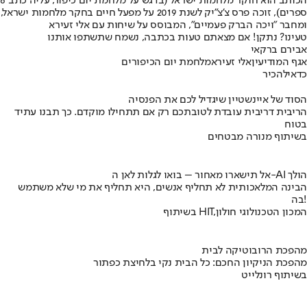
הכותב הוא חוקר מלחמות ישראל (בדגש על מלחמת יום כיפור, עליה כתב 6
ספרים), זוכה פרס צ'צ"יק לשנת 2019 על מפעל חיים בחקר מלחמות ישראל,
ומחבר "ויכה הברק פעמיים", המבוסס על שיחות עם אלי זעירא
טעינו? נתקן! אם מצאתם טעות בכתבה, נשמח שתשתפו אותנו
אבירם ברקאי
אגף המודיעין
אלי זעירא
מלחמת יום הכיפורים
כדאי
להכיר
הסוד של איינשטיין שיגדיל לכם את הפנסיה
הריבית דריבית עובדת לטובתכם רק אם תתחילו מוקדם. כך תבנו עתיד
בטוח
בשיתוף מנורה מבטחים
אל תישארו מאחור – בואו לגלות לאן ה-AI הולך
הבינה המלאכותית לא תחליף אנשים, היא תחליף את מי שלא משתמש
בה!
בשיתוף HIT,המכון הטכנולוגי חולון
מהפכת הרובוטיקה לבית
מהפכת הניקיון החכם: כל הבית נקי בלחיצת כפתור
בשיתוף רונלייט