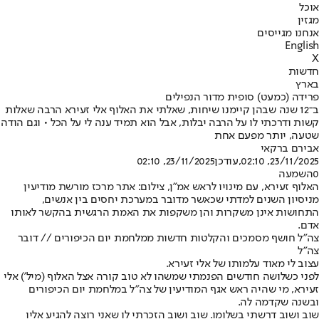
אוכל
מגזין
אנחנו מגייסים
English
X
חדשות
בארץ
פרידה (כמעט) סופית מדור הנפילים
ב־12 שנה שבהן קיימנו שיחות, שאלתי את האלוף אלי זעירא הרבה שאלות
קשות ודרכתי לו על הרבה יבלות, אבל הוא תמיד ענה לי על הכל • וגם הודה
שטעה, יותר מפעם אחת
אבירם ברקאי
23/11/2025, 02:10
,עודכן
23/11/2025, 02:10
0
השמעה
האלוף זעירא, עם מינויו לראש אמ"ן, צילום: אתר מרכז מורשת מודיעין
מניסיון השנים למדתי שכאשר מדובר במערכת יחסים בין אנשים,
התחושות אינן משקרות והן משקפות את האמת הרגשית בהקשר לאותו
אדם.
צה"ל חושף מסמכים והקלטות חדשות ממלחמת יום הכיפורים // דובר
צה"ל
עצוב לי מאוד על
מותו של אלי זעירא
.
לפני כשלושה חודשים הפנמתי שמשהו לא טוב קורה אצל האלוף (מיל') אלי
זעירא, מי שהיה ראש אגף המודיעין של צה"ל במלחמת יום הכיפורים
ובשנה שקדמה לה.
שוב ושוב דרשתי בשלומו. שוב ושוב הזכרתי לו שאני רוצה להגיע אליו