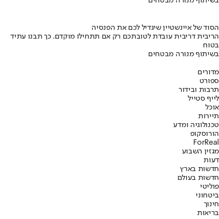
בשיתוף מנורה מבטחים
הסוד של איינשטיין שיגדיל לכם את הפנסיה
הריבית דריבית עובדת לטובתכם רק אם תתחילו מוקדם. כך תבנו עתיד
בטוח
בשיתוף מנורה מבטחים
מדורים
ספורט
תרבות ובידור
לייף סטייל
אוכל
תיירות
טכנולוגיה ומדע
הורוסקופ
ForReal
מגזין השבוע
דעות
חדשות בארץ
חדשות בעולם
פוליטי
ביטחוני
חינוך
בריאות