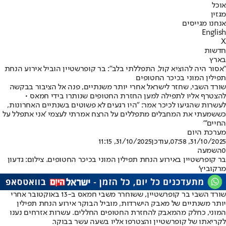
אוכל
מגזין
אנחנו מגייסים
English
X
חדשות
בארץ
"אסור היה להוציא קול, התפללתי בלב": בר קופרשטיין הוביל אירוע הנחת
תפילין המוני בכיכר החטופים
שורד השבי, שחזר לישראל אחרי יותר משנתיים, פנה אל הציבור בבקשה
להצטרף אליו לתפילה למען החזרת החטופים שנותרו בידי חמאס •
לעשרות שהגיעו לכיכר אמר: "היו רגעים לא פשוטים בשנתיים האחרונות,
כששמעתי את המחבלים מתפללים על הרצח אמרתי לעצמי 'אני אתפלל על
החיים'"
מערכת היום
31/10/2025, 07:58
,עודכן
31/10/2025, 11:15
0
השמעה
בר קופרשטיין באירוע הנחת תפילין המוני בכיכר החטופים. צילום: גדעון
מרקוביץ'
שורד השבי בר קופרשטיין, ששוחרר משבי חמאס ב-13 באוקטובר אחרי
יותר משנתיים של מאבק הישרדות, מוביל הבוקר אירוע הנחת תפילין
המוני, כחלק מהמאבק להחזרת החטופים החללים. עשרות אזרחים נענו
לקריאתו של קופרשטיין והצטרפו אליו בשעה עשר בבוקר.