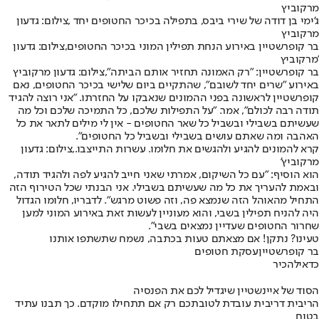
מרקוביץ
ג'ימי בן דודה של שירי ביבס, בתפילה בכיכר החטופים יחד ,צילום: גדעון
מרקוביץ
בר קופרשטיין באירוע הנחת תפילין המוני בכיכר החטופים,צילום: גדעון
מרקוביץ'
בר קופרשטיין: "רק האמונה תחזיר אותם הביתה",צילום: גדעון מרקוביץ
באירוע "שרים יחד לשובם", שהתקיים ביום שלישי בכיכר החטופים, נאם
קופרשטיין לראשונה בפני ההמונים שנאבקו על החזרתו. ״אני רוצה להגיד
תודה רבה לכולם", אמר. "על התפילות שלכם, כל התמיכה שלכם וכל מה
שעשיתם בשבילי ובשביל כל שאר החטופים - אין לי מילים לתאר את כל
האהבה ומה שאתם עושים בשבילי ובשביל כל החטופים".
קרא להמונים להגיע ולהגשים את חלומו. עשרות התייצבו.,צילום: גדעון
מרקוביץ'
הוא הוסיף: "עם כל השיקום, אמרתי שאני חייב להגיע לפה ולהגיד תודה,
ובאמת להעריך את כל מה שעשיתם בשבילי. אני הבנתי שכל הטירוף הזה
התחיל מהאוהל הזה שנמצא פה, וזה פשוט מרגש". לדבריו, חלומו הגדול
היה להניח תפילין בשבי, והוא מעוניין לעשות זאת באירוע המוני למען
שחרור החטופים שעדיין נמצאים בשבי".
טעינו? נתקן! אם מצאתם טעות בכתבה, נשמח שתשתפו אותנו
בר קופרשטיין
עסקת חטופים
כדאי
להכיר
הסוד של איינשטיין שיגדיל לכם את הפנסיה
הריבית דריבית עובדת לטובתכם רק אם תתחילו מוקדם. כך תבנו עתיד
בטוח