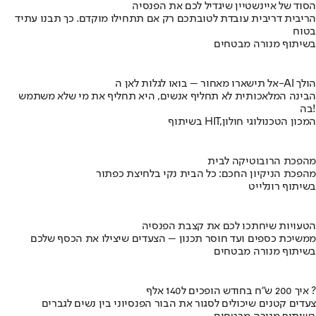
הסוד של איינשטיין שיגדיל לכם את הפנסיה
הריבית דריבית עובדת לטובתכם רק אם תתחילו מוקדם. כך תבנו עתיד
בטוח
בשיתוף מנורה מבטחים
אל תישארו מאחור – בואו לגלות לאן ה-AI הולך
הבינה המלאכותית לא תחליף אנשים, היא תחליף את מי שלא משתמש
בה!
בשיתוף HIT,המכון הטכנולוגי חולון
מהפכת הרובוטיקה לבית
מהפכת הניקיון החכם: כל הבית נקי בלחיצת כפתור
בשיתוף רונלייט
הטעויות שיחתכו לכם את קצבת הפנסיה
ממשיכת כספים ועד חוסר תכנון – הצעדים שיצילו את הכסף שלכם
בשיתוף מנורה מבטחים
איך 200 ש"ח בחודש הופכים ל140 אלף ?
צעדים קטנים שיכולים לסגור את הבור הפנסיוני בין נשים לגברים