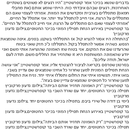
בדברים שנשא בכיכר אמר קופרשטיין: "היו רגעים לא פשוטים בשנתיים
האחרונות, רגעים שבהם איבדתי כוח. הייתי שומע אותם (את מחבלי
חמאס) מתפללים בערבית ומקדשים את המוות. אמרתי לעצמי שאם הם
מתפללים על הרצח, אני חייב להתפלל עוד יותר. אני אתפלל על החיים.
"אמרתי לעצמי שאם הם מתפללים על הרצח, אני חייב להתפלל על החיים".
בר קופרשטיין באירוע הנחת תפילין המוני בכיכר החטופים,צילום: גדעון
מרקוביץ'
"בהתחלה היו אסור להציא קול, אז התפללתי בשקט, בפנים, איפה שנמצאת
הנפש. כשהיה אפשר להתפלל בקול, התפללנו כ"כ חזק שאני בטוח
שהרעדנו שם את המקום. אני בטוח שזו האמונה שהוציאה אותי משם ואני
יודע שהאמונה המשותפת היא זו שתחזיר את החללים משם. תודה לעם
ישראל, תודה עליכם".
בסרטון שפרסם בקריאה לציבור להצטרף אליו, אמר קופרשטיין: "אני עושה
הנחת תפילים המונית למען שחרור כל אחינו שנמצאים שם עדיין בשבי.
בואו איתי, תגשימו איתי את החלום ותפללו איתי יחד. נניח את התפילין
למען שחרור כל חטופינו שנמצאים עדיין שם בעזה".
בר קופרשטיין: "רק האמונה תחזיר אותם הביתה",צילום: גדעון מרקוביץ
תפילה בכיכר החטופים, יחד עם שורד השבי בר קופרשטיין,צילום: גדעון
מרקוביץ
ג'ימי בן דודה של שירי ביבס, בתפילה בכיכר החטופים יחד ,צילום: גדעון
מרקוביץ
בר קופרשטיין באירוע הנחת תפילין המוני בכיכר החטופים,צילום: גדעון
מרקוביץ'
בר קופרשטיין: "רק האמונה תחזיר אותם הביתה",צילום: גדעון מרקוביץ
תפילה בכיכר החטופים, יחד עם שורד השבי בר קופרשטיין,צילום: גדעון