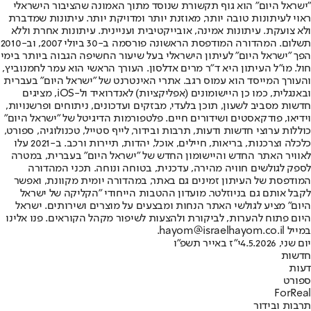
"ישראל היום" הוא גוף תקשורת שנוסד מתוך האמונה שהציבור הישראלי
ראוי לעיתונות טובה יותר, מאוזנת יותר ומדויקת יותר. עיתונות שמדברת
ולא צועקת. עיתונות אמינה, אובייקטיבית ועניינית. עיתונות אחרת וללא
תשלום. המהדורה המודפסת הראשונה פורסמה ב-30 ביולי 2007, וב-2010
הפך "ישראל היום" לעיתון הישראלי בעל שיעור החשיפה הגבוה ביותר בימי
חול. מו"ל העיתון היא ד"ר מרים אדלסון. העורך הראשי הוא עמר לחמנוביץ,
והעורך המייסד הוא עמוס רגב. אתרי האינטרנט של "ישראל היום" בעברית
ובאנגלית, כמו כן היישומונים (אפליקציות) לאנדרואיד ול-iOS, מציגים
חדשות מסביב לשעון, תוכן בלעדי, מבזקים ועדכונים, ניתוחים ופרשנויות,
וידיאו, פודקאסטים ושידורים חיים. פלטפורמות הדיגיטל של "ישראל היום"
כוללות ערוצי חדשות ודעות, תרבות ובידור, לייף סטייל, טכנולוגיה, ספורט,
כלכלה וצרכנות, בריאות, חיילים, אוכל, יהדות, תיירות ורכב. ב-2021 עלו
לאוויר האתר החדש והיישומון החדש של "ישראל היום" בעברית, במטרה
לספק לגולשים חוויה מהירה, עדכנית, בטוחה ונוחה. תכני המהדורה
המודפסת של העיתון זמינים גם באתר, במהדורה יומית מקוונת, ואפשר
לקבל אותם גם בניוזלטר. מועדון ההטבות הייחודי "הקליקה של ישראל
היום" מציע לגולשי האתר הנחות ומבצעים על מוצרים ושירותים. ישראל
היום פתוח להערות, לביקורת ולהצעות לשיפור מקהל הקוראים. פנו אלינו
במייל hayom@israelhayom.co.il.
יום שני, 4.5.2026
י"ז באייר תשפ"ו
חדשות
דעות
ספורט
ForReal
תרבות ובידור