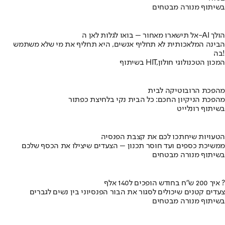
בשיתוף מנורה מבטחים
אל תישארו מאחור – בואו לגלות לאן ה-AI הולך
הבינה המלאכותית לא תחליף אנשים, היא תחליף את מי שלא משתמש
בה!
בשיתוף HIT,המכון הטכנולוגי חולון
מהפכת הרובוטיקה לבית
מהפכת הניקיון החכם: כל הבית נקי בלחיצת כפתור
בשיתוף רונלייט
הטעויות שיחתכו לכם את קצבת הפנסיה
ממשיכת כספים ועד חוסר תכנון – הצעדים שיצילו את הכסף שלכם
בשיתוף מנורה מבטחים
איך 200 ש"ח בחודש הופכים ל140 אלף ?
צעדים קטנים שיכולים לסגור את הבור הפנסיוני בין נשים לגברים
בשיתוף מנורה מבטחים