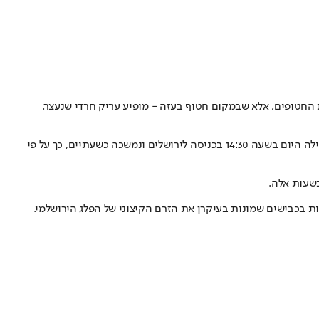
 החטופים, אלא שבמקום חטוף בעזה - מופיע עריק חרדי שנעצר.
עצרת "זעקת התורה" בקריאה נגד גיוס צעירים חרדים לצה"ל, שזכתה לכינוי "עצרת המיליון" בשל תכנון המארגנים לכנס כמיליון בני אדם באירוע, התחילה היום בשעה 14:30 בכניסה לירושלים ונמשכה כשעתיים, כך על פי
שעות אלה.
ת בכבישים שמונות בעיקרן את הזרם הקיצוני של הפלג הירושלמי.