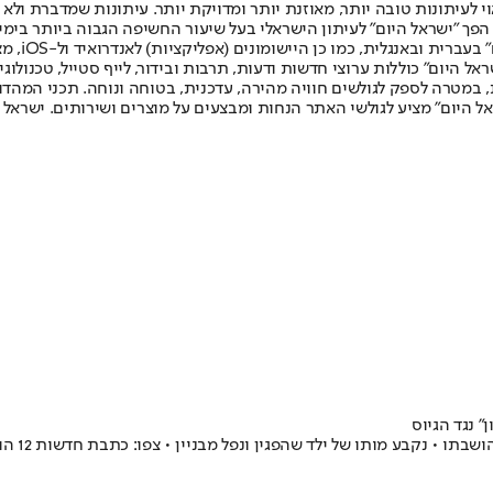
לעיתונות טובה יותר, מאוזנת יותר ומדויקת יותר. עיתונות שמדברת ולא צ
שלום. המהדורה המודפסת הראשונה פורסמה ב-30 ביולי 2007, וב-2010 הפך "ישראל היום" לעיתון הישראלי בעל שי
לחמנוביץ,
ל היום" כוללות ערוצי חדשות ודעות, תרבות ובידור, לייף סטייל, טכנולוגיה
ברית, במטרה לספק לגולשים חוויה מהירה, עדכנית, בטוחה ונוחה. תכני המה
ל היום" מציע לגולשי האתר הנחות ומבצעים על מוצרים ושירותים. ישראל 
" נגד הגיוס