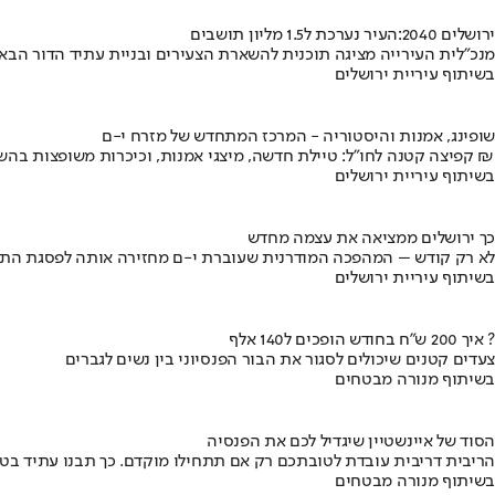
ירושלים 2040:העיר נערכת ל1.5 מליון תושבים
מנכ"לית העירייה מציגה תוכנית להשארת הצעירים ובניית עתיד הדור הבא
בשיתוף עיריית ירושלים
שופינג, אמנות והיסטוריה - המרכז המתחדש של מזרח י-ם
קפיצה קטנה לחו"ל: טיילת חדשה, מיצגי אמנות, וכיכרות משופצות בהשקעה של 100 מיליון ₪
בשיתוף עיריית ירושלים
כך ירושלים ממציאה את עצמה מחדש
לא רק קודש – המהפכה המודרנית שעוברת י-ם מחזירה אותה לפסגת התי
בשיתוף עיריית ירושלים
איך 200 ש"ח בחודש הופכים ל140 אלף ?
צעדים קטנים שיכולים לסגור את הבור הפנסיוני בין נשים לגברים
בשיתוף מנורה מבטחים
הסוד של איינשטיין שיגדיל לכם את הפנסיה
הריבית דריבית עובדת לטובתכם רק אם תתחילו מוקדם. כך תבנו עתיד בט
בשיתוף מנורה מבטחים