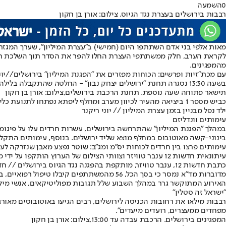
0
השמעה
רבבות בירושלים בעצרת נגד הגיוס. צילום: אורן בן חקון
מאות אלפי בני אדם השתתפו היום (חמישי) ב
"עצרת המיליון"
, שערך המגזר 
לקראת הערב, חלק ממשתתפי העצרת החלו להפר את הסדר תוך השלכת חפצים
מהמפגינים.
עם מכת"זיות ופרשים: הכוחות מפזרים את "הפגנת המיליון" בירושלים//יונ
בשעה 13:30 נסגרה תחנת "ירושלים יצחק נבון" - החלטה שהתקבלה בלילה בין רכבת ישראל למשטרה "למען שמירה על ביטחון הציבור", מאחר שהתחנה ממוקמת בלב אזור העצרת. בשעה 16:30 נפתחה שוב התחנה.
תישאר פתוחה שעה נוספת. תחנת הרכבת בירושלים,צילום: אורן בן חקון
כביש מספר 1 ביציאה מהעיר לכיוון מערב ומחלף ליפתא נפתחו לתנועת כלי רכב בשעה 19:00. הכוחות פועלים במקום גם בשעה זו, לשמירה על הסדר הציבורי ותנועת כלי הרכב מופנית לצירי תנועה חלופיים.
ילד נפל מבניין בזמן עצרת המיליון // יוני ריקנר
עימותים וונדליזם
במהלך "הפגנת המיליון" שהתרחשה בירושלים, עשרות חרדים עלו על פיגומי
בינוני-קשה מאוטובוס במחלף מוצא שליד ירושלים. בנוסף, עימותים התקלחו
עימותים פרצו בין חרדים לכוחות יס"מ ומג"ב: שוטר נפצע מאבן שנזרקה לע
עיתונאית חדשות 12 ענבר טוויזר וצוותי הצילום של הערוץ הותקפו על ידי מפגינים שהשליכו לעברם בקבוקים, מקלות וחפצים נוספים. צפו בתיעוד:
כתבת חדשות 12, ענבר טוויזר, מותקפת בהפגנה נגד הגיוס בירושלים // חדשות 12
מדוברות מד"א נמסר כי בסך הכל, 56 מהמשתתפים קיבלו טיפול רפואיים, בהם נער כבן 15 שנפל מגובה רב באתר בנייה ולאחר נסיונות החייאה מותו נקבע במקום. מתוך המטופלים, 4 פונו לבתי החולים.
האירוע המתוקשר גרר במהלך השבוע שלל תגובות מפוליטיקאים, אנשי מי
"ישראל זה סטלין"
רבבות מילאו את רחובות הכניסה לירושלים, רבים הגיעו באוטובוסים מאורג
מפחדים ממעצרים, רועדים מיעדים".
המפגינים בירושלים. הרכבת עבדה עד 13:00,צילום: אורן בן חקון