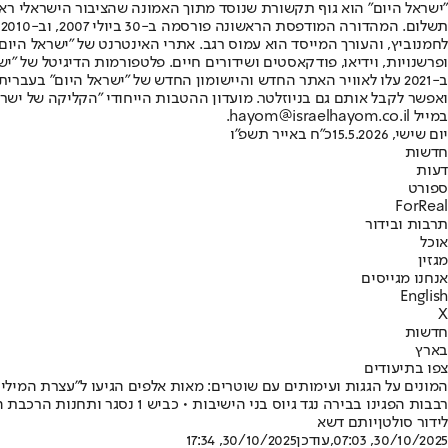
"ישראל היום" הוא גוף תקשורת שנוסד מתוך האמונה שהציבור הישראלי ראוי 
ת
ופרשנויות, וידיאו, פודקאסטים ושידורים חיים. פלטפורמות הדיגיטל של "ישרא
ב-2021 עלו לאוויר האתר החדש והיישומון החדש של "ישראל היום" בע
ואפשר לקבל אותם גם בניוזלטר. מועדון ההטבות הייחודי "הקליקה של ישרא
במייל hayom@israelhayom.co.il.
יום שישי, 15.5.2026
כ"ח באייר תשפ"ו
חדשות
דעות
ספורט
ForReal
תרבות ובידור
אוכל
מגזין
אנחנו מגייסים
English
X
חדשות
בארץ
צפו בתיעודים
המונים על הגגות ועימותים עם שוטרים: מאות אלפים הגיעו ל"עצרת המיליון
רבבות הפגינו בבירה נגד גיוס בני הישיבות • כביש 1 נסגר ותחנות הרכבת הושבתו • נקבע מותו של ילד שהפגין ונפל מבניין • צפו: כתבת חדשות 12 הותקפה בבקבוקים • "ישראל היום" עושה לכם סדר
לידור סולטן
יותם דשא
30/10/2025, 07:03
,עודכן
30/10/2025, 17:34