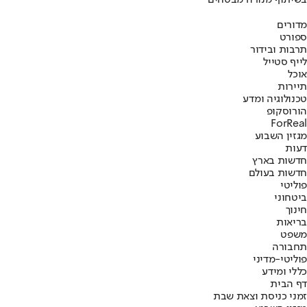
בשיתוף מנורה מבטחים
מדורים
ספורט
תרבות ובידור
לייף סטייל
אוכל
תיירות
טכנולוגיה ומדע
הורוסקופ
ForReal
מגזין השבוע
דעות
חדשות בארץ
חדשות בעולם
פוליטי
ביטחוני
חינוך
בריאות
משפט
תחבורה
פוליטי-מדיני
כללי ומידע
דף הבית
זמני כניסת וצאת שבת