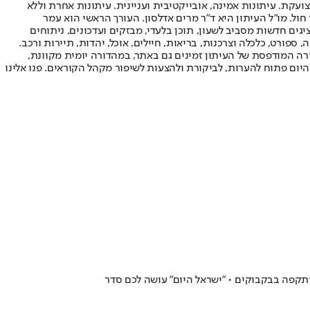
ועקת. עיתונות אמינה, אובייקטיבית ועניינית. עיתונות אחרת וללא
עור החשיפה הגבוה ביותר בימי חול. מו"ל העיתון היא ד"ר מרים אדלסון. העורך הראשי הוא עמר
 והעורך המייסד הוא עמוס רגב. אתרי האינטרנט של "ישראל היום" בעברית ובאנגלית, כמו כן היישומונים (אפליקציות) לאנדרואיד ול-iOS, מציגים חדשות מסביב לשעון, תוכן בלעדי, מבזקים ועדכונים, ניתוחים
, ספורט, כלכלה וצרכנות, בריאות, חיילים, אוכל, יהדות, תיירות ורכב.
דורה המודפסת של העיתון זמינים גם באתר, במהדורה יומית מקוונת,
היום פתוח להערות, לביקורת ולהצעות לשיפור מקהל הקוראים. פנו אלינו