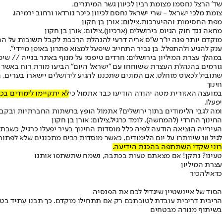
שד' הרצל נחסמו מצומת רבין לכיוון גשר המיתרים.
צומת מלכי ישראל - שרי ישראל נחסם לכיוון כיכר נורדאו ורחוב ירמיהו.
מפת החסימות וההיערכות,צילום: אורן בן חקון
מחאה נגד חוק הגיוס בירושלים (ארכיון),צילום: אורן בן חקון
מוקדם יותר פנה יו"ר ש"ס אריה דרעי להנהלת הרכבת לקבל תשובות על הה
ענק להגיע ולהתפלל. בן גביר התחייב שיפעל למצוא פתרון באופן מיידי".
במהלך עצרת המיליון בירושלים: חרדים טיפסו על מנוף באתר בנייה // שימוש לפי סעיף 27א' לחו
גורמים בהנהלת העצרת ששוחחו עם "ישראל היום" הביעו מורת רוח באשר ל
שתוביל לכאוס מוחלט. אם המונים שתכננו להגיע לירושלים יישארו בערים,
חינוך
במועצה האזורית מטה יהודה הודיעו כבר אתמול כי
לא יתקיימו לימודים בכ
יפעלו.
ומה לגבי הלימודים בתוך ירושלים? אתמול הופץ ברשתות החברתיות ובקבוצות
החינוך החרדי (להמחשה). לומד כרגיל,צילום: אורן בן חקון
העירייה הוציאה הודעה לפיה כלל מוסדות החינוך בעיר יפעלו כרגיל, כשבת
לגיל 18 שיוותרו על יום הלימודים, כאשר מוסדות רבים מתכננים שלא לפתוח את יום הלימודים כלל, או לחילופין לקצרו לחצי יום.
רוני שקדי השתתפה בהכנת הידיעה.
טעינו? נתקן! אם מצאתם טעות בכתבה, נשמח שתשתפו אותנו
עצרת המיליון
כדאי
להכיר
הסוד של איינשטיין שיגדיל לכם את הפנסיה
הריבית דריבית עובדת לטובתכם רק אם תתחילו מוקדם. כך תבנו עתיד בט
בשיתוף מנורה מבטחים