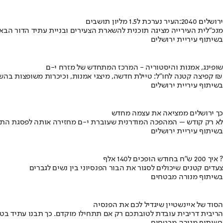
ירושלים 2040:העיר נערכת ל1.5 מליון תושבים
מנכ"לית העירייה מציגה תוכנית להשארת הצעירים ובניית עתיד הדור הבא
בשיתוף עיריית ירושלים
שופינג, אמנות והיסטוריה - המרכז המתחדש של מזרח י-ם
קפיצה קטנה לחו"ל: טיילת חדשה, מיצגי אמנות, וכיכרות משופצות בהשקעה של 100 מיליון ₪
בשיתוף עיריית ירושלים
כך ירושלים ממציאה את עצמה מחדש
לא רק קודש – המהפכה המודרנית שעוברת י-ם מחזירה אותה לפסגת התי
בשיתוף עיריית ירושלים
איך 200 ש"ח בחודש הופכים ל140 אלף ?
צעדים קטנים שיכולים לסגור את הבור הפנסיוני בין נשים לגברים
בשיתוף מנורה מבטחים
הסוד של איינשטיין שיגדיל לכם את הפנסיה
הריבית דריבית עובדת לטובתכם רק אם תתחילו מוקדם. כך תבנו עתיד בט