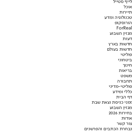
לייף סטייל
אוכל
תיירות
טכנולוגיה ומדע
הורוסקופ
ForReal
מגזין השבוע
דעות
חדשות בארץ
חדשות בעולם
פוליטי
ביטחוני
חינוך
בריאות
משפט
תחבורה
פוליטי-מדיני
כללי ומידע
דף הבית
זמני כניסת וצאת שבת
מגזין השבוע
בחירות 2026
אודות
צור קשר
נבחרת הכתבים והפרשנים