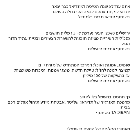
אתם עוד לא שם? הטיסה למונדיאל כבר יצאה
יונדאי לוקחת אתכם לבמה הכי גדולה בעולם
בשיתוף יונדאי מבית כלמוביל
ירושלים 2040: העיר נערכת ל- 1.5 מליון תושבים
מנכ"לית העירייה מציגה תוכנית להשארת הצעירים ובניית עתיד הדור
הבא
בשיתוף עיריית ירושלים
שופינג, אמנות ואוכל: המרכז המתחדש של מזרח י-ם
קפיצה קטנה לחו"ל: טיילת חדשה, מיצגי אמנות, וכיכרות משופצות
בהשקעה של 100 מיליון ₪
בשיתוף עיריית ירושלים
כך תחסכו בחשמל בלי להזיע
מהפכת האנרגיה של תדיראן: שליטה, אבטחת מידע וניהול אקלים חכם
בבית
בשיתוף TADIRAN
מאחורי הקלעים של הטעם הישראלי