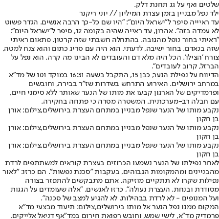
שלטים ואף על גג תחנת דלק.
ילד נפל מבניין בזמן עצרת המיליון // יוני ריקנר
עד ראיייה סיפר ל"ישראל היום": "היו שם כל-כך הרבה אנשים. הגדר פשוט
לא עמדה בזה". אהרון, עד ראייה שהיה בקומה 12, סיפר ל"ישראל היום":
"ראיתי בחור נופל מהגובה. בהתחלה חשבתי שזה קרטון. פתאום ראיתי
שזה בנאדם. בחור ישיבה, לדעתי. הוא היה עם סריג כתום והוא צנח למטה,
צורח 'הצילו'. הכל היה מלא דם והעובדים לא הבינו מה קרה. הוא נפל על
הברזל, קרוב לעובדים".
הדיווח על נפילת הנער, כבן 15, התקבל בשעה 16:31 במוקד 101 של מד"א
במרחב ירושלים. האירוע התרחש בשדרות שז"ר בבירה, וחובשים
ופרמדיקים של הארגון קבעו את מותו של הנער שאותר ללא סימני חיים,
עם חבלה רב-מערכתית. המשטרה מסרה כי פתחה בחקירה.
נקבע מותו של הנער שנפל מבניין במתחם העצרת בירושלים,צילום: אורן
בן חקון
נקבע מותו של הנער שנפל מבניין במתחם העצרת בירושלים,צילום: אורן
בן חקון
נקבע מותו של הנער שנפל מבניין במתחם העצרת בירושלים,צילום: אורן
בן חקון
לאחר נפילתו של הנער נשמעו הכרוזים בעצרת קוראים למשתתפים לרדת
מהבניינים ומהמקומות הגבוהים, בעקבות "סכנת נפשות". הם כרזו: "לאור
נפילות שקרו לא תתקיים מוזיקה. אתם מתבקשים להתפזר בצורה
מסודרת ובנחת. העצרת נעולה", כרזו לאנשים. "אלה שעומדים על הגגות
ועל המנופים - לא לרדת בבהילות. לא להגיע למצב של סכנה".
המקום ממנו נפל הנער אל מותו בירושלים,צילום: תיעוד מבצעי מד"א
פרמדיק מד"א, לישי שמש, וחובש רפואת חירום במד"אף דניאל אלייקים,