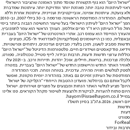
"ישראל היום" הוא גוף תקשורת שנוסד מתוך האמונה שהציבור הישראלי
ראוי לעיתונות טובה יותר, מאוזנת יותר ומדויקת יותר. עיתונות שמדברת
ולא צועקת. עיתונות אמינה, אובייקטיבית ועניינית. עיתונות אחרת וללא
תשלום. המהדורה המודפסת הראשונה פורסמה ב-30 ביולי 2007, וב-2010
הפך "ישראל היום" לעיתון הישראלי בעל שיעור החשיפה הגבוה ביותר בימי
חול. מו"ל העיתון היא ד"ר מרים אדלסון. העורך הראשי הוא עמר לחמנוביץ,
והעורך המייסד הוא עמוס רגב. אתרי האינטרנט של "ישראל היום" בעברית
ובאנגלית, כמו כן היישומונים (אפליקציות) לאנדרואיד ול-iOS, מציגים
חדשות מסביב לשעון, תוכן בלעדי, מבזקים ועדכונים, ניתוחים ופרשנויות,
וידיאו, פודקאסטים ושידורים חיים. פלטפורמות הדיגיטל של "ישראל היום"
כוללות ערוצי חדשות ודעות, תרבות ובידור, לייף סטייל, טכנולוגיה, ספורט,
כלכלה וצרכנות, בריאות, חיילים, אוכל, יהדות, תיירות ורכב. ב-2021 עלו
לאוויר האתר החדש והיישומון החדש של "ישראל היום" בעברית, במטרה
לספק לגולשים חוויה מהירה, עדכנית, בטוחה ונוחה. תכני המהדורה
המודפסת של העיתון זמינים גם באתר, במהדורה יומית מקוונת, ואפשר
לקבל אותם גם בניוזלטר. מועדון ההטבות הייחודי "הקליקה של ישראל
היום" מציע לגולשי האתר הנחות ומבצעים על מוצרים ושירותים. ישראל
היום פתוח להערות, לביקורת ולהצעות לשיפור מקהל הקוראים. פנו אלינו
במייל hayom@israelhayom.co.il.
יום ראשון, 7.6.2026
כ"ב בסיון תשפ"ו
חדשות
דעות
ספורט
ForReal
תרבות ובידור