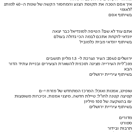
איך אסם הפכה את תקופת הצנע והמחסור הקשה של שנות ה-40 למותג
לאומי?
בשיתוף אסם
אתם עוד לא שם? הטיסה למונדיאל כבר יצאה
יונדאי לוקחת אתכם לבמה הכי גדולה בעולם
בשיתוף יונדאי מבית כלמוביל
ירושלים 2040: העיר נערכת ל- 1.5 מליון תושבים
מנכ"לית העירייה מציגה תוכנית להשארת הצעירים ובניית עתיד הדור
הבא
בשיתוף עיריית ירושלים
שופינג, אמנות ואוכל: המרכז המתחדש של מזרח י-ם
קפיצה קטנה לחו"ל: טיילת חדשה, מיצגי אמנות, וכיכרות משופצות
בהשקעה של 100 מיליון ₪
בשיתוף עיריית ירושלים
מדורים
ספורט
תרבות ובידור