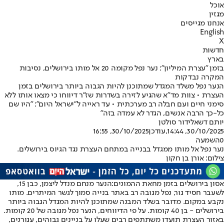
אוכל
מגזין
אנחנו מגייסים
English
X
חדשות
בארץ
בזמן "עצרת המיליון": נער נפל מקומה 20 אל מותו בירושלים, נסיבות
המקרה נבדקות
הנער נפל משלד המגדל שמתוכנן להיות הגבוה ביותר בירושלים בזמן
העצרת • צוות מד"א שהגיע לזירה בשדרות שז"ר דיווחו כי מצאו אותו ללא
סימני חיים ועם חבלה רב מערכתית • עד ראייה ל"ישראל היום": "היו שם
כל-כך הרבה אנשים, הגדר לא עמדה בזה"
יותם דשא
לידור סולטן
30/10/2025, 14:44
,עודכן
30/10/2025, 16:55
0
השמעה
נער נפל אל מותו ממגדל בבנייה במתחם העצרת נגד הגיוס בירושלים.
צילום: אורן בן חקון
אסון בירושלים בזמן מחאת ההמונים:
הנער מנחם מנדל ליצמן, כבן 15,
לשעבר חסיד גור, נפל מגובה רב באתר בנייה סמוך לגשר המיתרים. מותו
נקבע במקום. מדובר בשלד המבנה שמתוכנן להיות המגדל הגבוה ביותר
בירושלים - בן 40 קומות. על פי הדיווחים, הנער נפל מגובה של 20 קומות.
באזור העצרת תועדו משתתפים רבים שעלו על בניינים גבוהים, עגורנים,