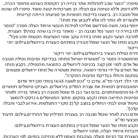
סיפרו: "הנער שכב למרגלות אתר בנייה רב הקומות כשהוא מחוסר הכרה,
ללא דופק וללא נשימה עם חבלה רב מערכתית קשה מאוד. סיפרו לנו שהוא
נפל מגובה רב. ביצענו בדיקות רפואיות אך פציעתו הייתה קריטית
ולצערינו לא נותר לנו אלא לקבוע את מותו".
יוסף גבאי, משה פורדשם ואליהו לפידות חובשי איחוד הצלה מסרו: "נמסר
לנו בזירה כי הנער נפל מגובה רב - מאתר בניה בו שהה במהלך העצרת.
למרבה הצער נקבע מותו בזירה עקב אופי הפציעות הקשות מהן סבל".
נקבע מותו של הנער שנפל מבניין במתחם העצרת בירושלים,צילום: יוני
ריקנר
זירת נפילת הצעיר בירושלים,צילום: יוני ריקנר
מהמשטרה נמסר כי "משטרת ישראל פתחה בבדיקת נסיבות נפילה מגובה
של אדם, לפני זמן קצר, בכניסה לירושלים. כתוצאה מהנפילה, נקבע מותו
של האדם על ידי גורמי רפואה. כוחות משטרה של מחוז ירושלים נמצאים
במקום והחלו בבדיקת נסיבות המקרה".
זכי הלר, דובר מד"א, עדכן כי "נכון לשעה 16:45 צוותי מגן דוד אדום
המאבטחים רפואית את עצרת המליון בירושלים, העניקו טיפולים רפואיים
ל-56 מהמשתתפים, בהם נער כבן 15 שנפל מגובה רב באתר בנייה ולאחר
נסיונות החייאה מותו נקבע במקום. מתוך המטופלים 4 נזקקו להמשך
טיפול ופונו לבתי החולים במצב קל (2 מקרי התעלפות, אירוע לבבי וחבלה
קלה)".
אדם נהרג לאחר שנפל מגובה רב בעצרת המיליון של החרדים,צילום: תיעוד
מבצעי מד"א
נקבע מותו של הנער שנפל מבניין במתחם העצרת בירושלים,צילום:
דוברות איחוד הצלה, מחוז ירושלים
העצרת נגד הגיוס ננעלה בעקבות האסון ללא מוזיקה בסיום. לפי הערכות,