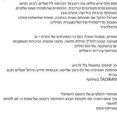
200 אלף איש מילאו את רחובות הכניסה לירושלים, רבים הגיעו
באוטובוסים מאורגנים וברכבת. ההמונים שהתפזרו נשאו שלטים.
השתתף בהכנת הידיעה: איציק סבן
טעינו? נתקן! אם מצאתם טעות בכתבה, נשמח שתשתפו אותנו
הפגנת חרדים
חרדים
ירושלים
עצרת המיליון
כדאי
להכיר
שופינג, אמנות ואוכל: המרכז המתחדש של מזרח י-ם
קפיצה קטנה לחו"ל: טיילת חדשה, מיצגי אמנות, וכיכרות משופצות
בהשקעה של 100 מיליון ₪
בשיתוף עיריית ירושלים
כך תחסכו בחשמל בלי להזיע
מהפכת האנרגיה של תדיראן: שליטה, אבטחת מידע וניהול אקלים חכם
בבית
בשיתוף TADIRAN
מאחורי הקלעים של הטעם הישראלי
איך אסם הפכה את תקופת הצנע והמחסור הקשה של שנות ה-40 למותג
לאומי?
בשיתוף אסם