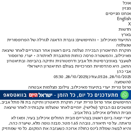
אוכל
מגזין
אנחנו מגייסים
English
X
חדשות
בארץ
התיעוד מאיכילוב - והחיפושים: גוברת הדאגה לגורלה של הפרופסורית
שנעלמה
חוקרת התיאטרון הבכירה נעלמה ביום ראשון אחר הצהריים לאחר שיצאה
מאיכילוב, והמשטרה פרסה כוחות מתוגברת לאיתורה • יערי, פרופסור
לשעבר באוניברסיטת תל אביב ודרמטורגית ותיקה בהבימה ובתיאטרון
החאן, היא מהדמויות המרכזיות בעולם התיאטרון הישראלי
אבי כהן
28/10/2025, 05:26
,עודכן
28/10/2025, 05:30
0
השמעה
פרופ' נורית יערי בתיעוד מאיכילוב. צילום: מצלמות אבטחה
החיפושים אחר פרופ’ נורית יערי, חוקרת תיאטרון ותיקה בת 78 מתל אביב,
נמשכים גם הבוקר (שלישי), יומיים לאחר שנעלמו עקבותיה לאחר שיצאה
מבית החולים איכילוב בתל אביב.
יערי יצאה ביום ראשון בצהריים מבית החולים איכילוב בעיר, ומאז לא
נראתה. על פי תיאורה, גובהה 1.65 מטר, מבנה גופה מלא, שיערה כהה,
והיא לבשה שמלת ג’ינס כחולה ארוכה כשעזבה את המקום. כל מי שמחזיק