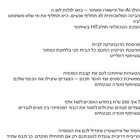
אל תישארו מאחור – בואו לגלות לאן ה-AI הולך
הבינה המלאכותית לא תחליף אנשים, היא תחליף את מי שלא משתמש
בה!
בשיתוף HIT,המכון הטכנולוגי חולון
מהפכת הרובוטיקה לבית
מהפכת הניקיון החכם: כל הבית נקי בלחיצת כפתור
בשיתוף רונלייט
הטעויות שיחתכו לכם את קצבת הפנסיה
ממשיכת כספים ועד חוסר תכנון – הצעדים שיצילו את הכסף שלכם
בשיתוף מנורה מבטחים
איך 200 ש"ח בחודש הופכים ל140 אלף ?
צעדים קטנים שיכולים לסגור את הבור הפנסיוני בין נשים לגברים
בשיתוף מנורה מבטחים
הסוד של איינשטיין שיגדיל לכם את הפנסיה
הריבית דריבית עובדת לטובתכם רק אם תתחילו מוקדם. כך תבנו עתיד