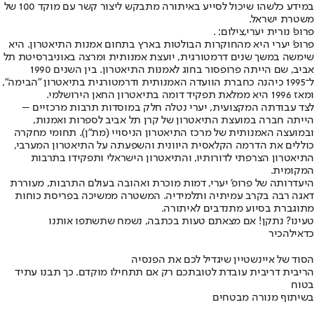
במידע כלשהו שיכול לסייע באיתורה מתבקש ליצור קשר עם מוקד 100 של
משטרת ישראל.
פרופ' נורית יערי,צילום: .
פרופ’ יערי היא מהחוקרות הבולטות בארץ בתחום אמנות התיאטרון. היא
שימשה במשך שנים דרמטורגית, יועצת אמנותית ומרצה באוניברסיטת תל
אביב, שם הייתה פרופסור בחוג לאמנות התיאטרון. בין השנים 1990
ל־1995 כיהנה כחברת הוועדה האמנותית ודרמטורגית בתיאטרון "הבימה",
ומאז 1996 היא ממלאת תפקיד דומה בתיאטרון החאן הירושלמי.
לצד עבודתה המקצועית, יערי נטלה חלק במוסדות תרבות מרכזיים –
הייתה חברה במועצת התיאטרון של קרן תל אביב לספרות ואמנות,
ובמועצה האמנותית של מרכז התיאטרון הניסויי (מת"ן). תחומי מחקרה
כוללים את הדרמה הקלאסית היוונית והשפעתה על התיאטרון המערבי,
התיאטרון הצרפתי לדורותיו, והתיאטרון הישראלי ותפקידו בתרבות
המקומית.
היעדרותה של פרופ’ יערי, דמות מוכרת ואהובה בעולם התרבות, מעוררת
דאגה רבה בקרב עמיתיה ותלמידיה. המשטרה ממשיכה בפריסת כוחות
מתוגברת בסיוע מתנדבים לאיתורה.
טעינו? נתקן! אם מצאתם טעות בכתבה, נשמח שתשתפו אותנו
כדאי
להכיר
הסוד של איינשטיין שיגדיל לכם את הפנסיה
הריבית דריבית עובדת לטובתכם רק אם תתחילו מוקדם. כך תבנו עתיד
בטוח
בשיתוף מנורה מבטחים