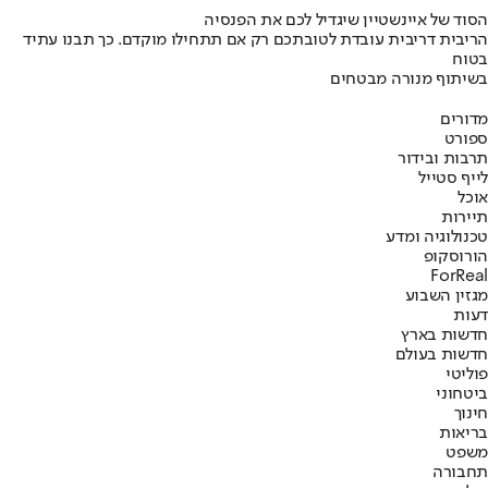
הסוד של איינשטיין שיגדיל לכם את הפנסיה
הריבית דריבית עובדת לטובתכם רק אם תתחילו מוקדם. כך תבנו עתיד
בטוח
בשיתוף מנורה מבטחים
מדורים
ספורט
תרבות ובידור
לייף סטייל
אוכל
תיירות
טכנולוגיה ומדע
הורוסקופ
ForReal
מגזין השבוע
דעות
חדשות בארץ
חדשות בעולם
פוליטי
ביטחוני
חינוך
בריאות
משפט
תחבורה