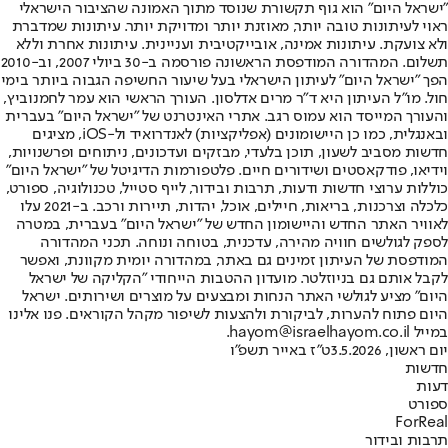
"ישראל היום" הוא גוף תקשורת שנוסד מתוך האמונה שהציבור הישראלי
ראוי לעיתונות טובה יותר, מאוזנת יותר ומדויקת יותר. עיתונות שמדברת
ולא צועקת. עיתונות אמינה, אובייקטיבית ועניינית. עיתונות אחרת וללא
תשלום. המהדורה המודפסת הראשונה פורסמה ב-30 ביולי 2007, וב-2010
הפך "ישראל היום" לעיתון הישראלי בעל שיעור החשיפה הגבוה ביותר בימי
חול. מו"ל העיתון היא ד"ר מרים אדלסון. העורך הראשי הוא עמר לחמנוביץ,
והעורך המייסד הוא עמוס רגב. אתרי האינטרנט של "ישראל היום" בעברית
ובאנגלית, כמו כן היישומונים (אפליקציות) לאנדרואיד ול-iOS, מציגים
חדשות מסביב לשעון, תוכן בלעדי, מבזקים ועדכונים, ניתוחים ופרשנויות,
וידיאו, פודקאסטים ושידורים חיים. פלטפורמות הדיגיטל של "ישראל היום"
כוללות ערוצי חדשות ודעות, תרבות ובידור, לייף סטייל, טכנולוגיה, ספורט,
כלכלה וצרכנות, בריאות, חיילים, אוכל, יהדות, תיירות ורכב. ב-2021 עלו
לאוויר האתר החדש והיישומון החדש של "ישראל היום" בעברית, במטרה
לספק לגולשים חוויה מהירה, עדכנית, בטוחה ונוחה. תכני המהדורה
המודפסת של העיתון זמינים גם באתר, במהדורה יומית מקוונת, ואפשר
לקבל אותם גם בניוזלטר. מועדון ההטבות הייחודי "הקליקה של ישראל
היום" מציע לגולשי האתר הנחות ומבצעים על מוצרים ושירותים. ישראל
היום פתוח להערות, לביקורת ולהצעות לשיפור מקהל הקוראים. פנו אלינו
במייל hayom@israelhayom.co.il.
יום ראשון, 3.5.2026
ט"ז באייר תשפ"ו
חדשות
דעות
ספורט
ForReal
תרבות ובידור