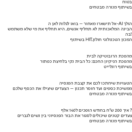
בטוח
בשיתוף מנורה מבטחים
אל תישארו מאחור – בואו לגלות לאן ה-AI הולך
הבינה המלאכותית לא תחליף אנשים, היא תחליף את מי שלא משתמש
בה!
בשיתוף HIT,המכון הטכנולוגי חולון
מהפכת הרובוטיקה לבית
מהפכת הניקיון החכם: כל הבית נקי בלחיצת כפתור
בשיתוף רונלייט
הטעויות שיחתכו לכם את קצבת הפנסיה
ממשיכת כספים ועד חוסר תכנון – הצעדים שיצילו את הכסף שלכם
בשיתוף מנורה מבטחים
איך 200 ש"ח בחודש הופכים ל140 אלף ?
צעדים קטנים שיכולים לסגור את הבור הפנסיוני בין נשים לגברים
בשיתוף מנורה מבטחים