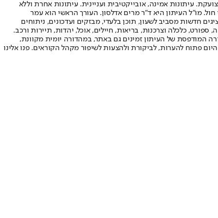
ועקת. עיתונות אמינה, אובייקטיבית ועניינית. עיתונות אחרת וללא
עור החשיפה הגבוה ביותר בימי חול. מו"ל העיתון היא ד"ר מרים אדלסון. העורך הראשי הוא עמר
 והעורך המייסד הוא עמוס רגב. אתרי האינטרנט של "ישראל היום" בעברית ובאנגלית, כמו כן היישומונים (אפליקציות) לאנדרואיד ול-iOS, מציגים חדשות מסביב לשעון, תוכן בלעדי, מבזקים ועדכונים, ניתוחים
, ספורט, כלכלה וצרכנות, בריאות, חיילים, אוכל, יהדות, תיירות ורכב.
דורה המודפסת של העיתון זמינים גם באתר, במהדורה יומית מקוונת,
היום פתוח להערות, לביקורת ולהצעות לשיפור מקהל הקוראים. פנו אלינו