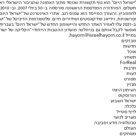
"ישראל היום" הוא גוף תקשורת שנוסד מתוך האמונה שהציבור הישראלי ראוי 
ת
ופרשנויות, וידיאו, פודקאסטים ושידורים חיים. פלטפורמות הדיגיטל של "ישרא
ב-2021 עלו לאוויר האתר החדש והיישומון החדש של "ישראל היום" בע
ואפשר לקבל אותם גם בניוזלטר. מועדון ההטבות הייחודי "הקליקה של ישרא
במייל hayom@israelhayom.co.il.
מבזקים
חדשות
אוכל
תשחץ
ForReal
תרבות
דעות
ספורט
מגזין
העיתון היומי
הורוסקופ
ישראל השבוע
כלכלה
לייף סטייל
מעריב לנוער
טכנולוגיה מדע וסביבה
העולם
משחקים