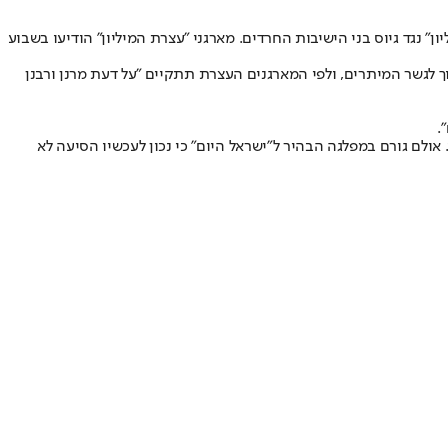
ון" נגד גיוס בני הישיבות החרדים
. מארגני "עצרת המיליון" הודיעו בשבוע
רגנות ש"ס ויהדות התורה, והיא תתקיים במחאה על "רדיפת לומדי התורה בארץ הקודש". ההפגנה תיערך ביום חמישי בשעה 14:30 סמוך לגשר המיתרים, ולפי המארגנים העצרת תתקיים "על דעת מרנן ורבנן
.
אולם גורם במפלגה הבהיר ל"ישראל היום" כי נכון לעכשיו הסיעה לא