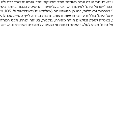
לעיתונות טובה יותר, מאוזנת יותר ומדויקת יותר. עיתונות שמדברת ולא צ
שלום. המהדורה המודפסת הראשונה פורסמה ב-30 ביולי 2007, וב-2010 הפך "ישראל היום" לעיתון הישראלי בעל שי
לחמנוביץ,
ל היום" כוללות ערוצי חדשות ודעות, תרבות ובידור, לייף סטייל, טכנולוגיה
ברית, במטרה לספק לגולשים חוויה מהירה, עדכנית, בטוחה ונוחה. תכני המה
ל היום" מציע לגולשי האתר הנחות ומבצעים על מוצרים ושירותים. ישראל 