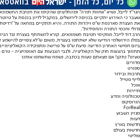
הגר"ד לייבל, נשיא "אחוות תורה" ומהחלוצים שהקימו את חטיבת החשמונא
שעבר כי האירוע יתקיים בכניסה לירושלים, במקביל לדיון בכנסת על טיוטת
גדולי וחכמי התורה והחסידות".
הרב דוד לייבל, ממקימי חטיבת חשמונאים, קורא להשתתף בעצרת נגד הגיוס 
בפלג הירושלמי הודיעו שלא ישתתפו בעצרת, משום ש"לא צפויים להישמע ד
ביום חמישי האחרון הודיעה סיעת ש"ס על פרישה מתפקידה הקואליציוניים. 
תתמוך בהצעות חוק של הקואליציה, ולגבי הצבעות עם האופוזיציה - טרם
טעינו? נתקן! אם מצאתם טעות בכתבה, נשמח שתשתפו אותנו
מדורים
ספורט
תרבות ובידור
לייף סטייל
אוכל
תיירות
טכנולוגיה ומדע
הורוסקופ
ForReal
מגזין השבוע
דעות
חדשות בארץ
חדשות בעולם
פוליטי