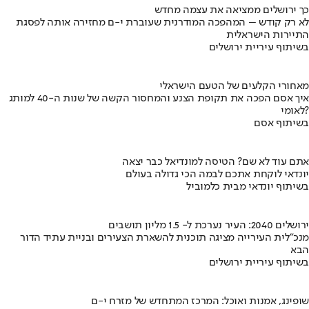
כך ירושלים ממציאה את עצמה מחדש
לא רק קודש – המהפכה המודרנית שעוברת י-ם מחזירה אותה לפסגת
התיירות הישראלית
בשיתוף עיריית ירושלים
מאחורי הקלעים של הטעם הישראלי
איך אסם הפכה את תקופת הצנע והמחסור הקשה של שנות ה-40 למותג
לאומי?
בשיתוף אסם
אתם עוד לא שם? הטיסה למונדיאל כבר יצאה
יונדאי לוקחת אתכם לבמה הכי גדולה בעולם
בשיתוף יונדאי מבית כלמוביל
ירושלים 2040: העיר נערכת ל- 1.5 מליון תושבים
מנכ"לית העירייה מציגה תוכנית להשארת הצעירים ובניית עתיד הדור
הבא
בשיתוף עיריית ירושלים
שופינג, אמנות ואוכל: המרכז המתחדש של מזרח י-ם