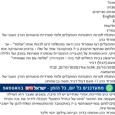
אוכל
מגזין
אנחנו מגייסים
English
X
חדשות
בארץ
התגלח למרות התנגדות המחבלים ולמד ספרדית מהאחים הורן: השבי של
נמרוד כהן
המחבלים רצו שנמרוד כהן יראה כמוסלמי ורצו לכנות אותו "אחמד" - אך
הלוחם שנחטף מהטנק ב-7 באוקטובר עמד על שלו • בראיון שהעניקה אמו
ויקי, היא מספרת על הקובייה ההונגרית שנותרה מפויחת בטנק ועל הלילה
הראשון בבית החולים לצד בנה • ומבהירה: "שלמה עם מה שעשיתי"
נועם (דבול) דביר
22/10/2025, 16:58
,עודכן
22/10/2025, 17:22
0
השמעה
התגלח למרות התנגדות המחבלים ולמד ספרדית מהאחים הורן: השבי של
נמרוד כהן // נועם דבול דביר, משה בן שמחון
ויקי כהן מחייכת. אחרי שנתיים יש לה סיבה. בשבוע שעבר היא השילה
מעצמה את התואר "אימו של החייל החטוף" וקיבלה לידיה את בנה נמרוד
(21) לוחם בשריון
שנחטף ב-7 באוקטובר מהטנק
שאיתו נשלח להגן על ישובי
עוטף עזה.
נמרוד כהן ואחותו בדרך הביתה,צילום: יוסי זליגר