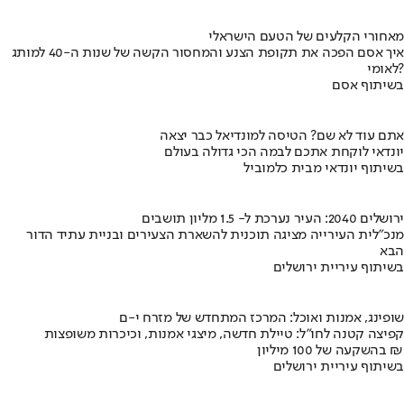
מאחורי הקלעים של הטעם הישראלי
איך אסם הפכה את תקופת הצנע והמחסור הקשה של שנות ה-40 למותג
לאומי?
בשיתוף אסם
אתם עוד לא שם? הטיסה למונדיאל כבר יצאה
יונדאי לוקחת אתכם לבמה הכי גדולה בעולם
בשיתוף יונדאי מבית כלמוביל
ירושלים 2040: העיר נערכת ל- 1.5 מליון תושבים
מנכ"לית העירייה מציגה תוכנית להשארת הצעירים ובניית עתיד הדור
הבא
בשיתוף עיריית ירושלים
שופינג, אמנות ואוכל: המרכז המתחדש של מזרח י-ם
קפיצה קטנה לחו"ל: טיילת חדשה, מיצגי אמנות, וכיכרות משופצות
בהשקעה של 100 מיליון ₪
בשיתוף עיריית ירושלים