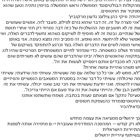
מהקולות הבולטים
נגד הממשלה וראש הממשלה בנימין נתניה וטען שהוא
מפקיר את החטופים.
יהודה וויקי כהן,צילום: גדעון מרקוביץ'
"אני מצרה על זה, זה דבר שהוא גורם לפילוג, מעבר לזה, אנשים שעושים
את זה לא חושבים מה ההשלכות של כזה דבר. נמרוד רק חזר אחרי תופת
של שנתיים, ובטח זה לא מוסיף לו לשיקום כשהוא נחשף לדברים האלה, ואי
אפשר שלא להיחשף. הוא שומע, זה מסביב וזה נמצא כעננה. אני באופן
אישי מנסה לשים את הדברים האלה בצד וכרגע להתמקד בשיקום של
נמרוד ושלנו כמשפחה, כדי שנחזור לחיים המשפחתיים הפרטיים שהיו לנו.
בתקווה שהאנשים האלה יבינו שהדברים שהם עושים לא משרתים שום
דבר, לא מכבדים אותם ויפסיקו לעשות את זה".
יש משהו שהיית עושה אחרת?
"לא, ממש לא. אני כל כך שלמה עם מה שעשיתי. עשיתי מה שידעתי, עשיתי
מה שיכולתי, עשיתי כל דבר שהיה במסגרת המשאבים הנפשיים והפיזיים
שהיו לרשותי, ואני יודעת שעשיתי את הכי טוב שאני יכולה. עשיתי את זה
למען הבן שלי, והייתי עושה את זה עוד פעם אם הייתי צריכה".
טעינו? נתקן! אם מצאתם טעות בכתבה, נשמח שתשתפו אותנו
החטופים
נמרוד כהן
עסקת חטופים
כדאי
להכיר
כך ירושלים ממציאה את עצמה מחדש
לא רק קודש – המהפכה המודרנית שעוברת י-ם מחזירה אותה לפסגת
התיירות הישראלית
בשיתוף עיריית ירושלים