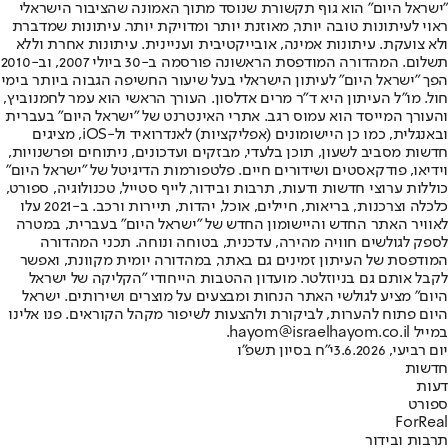
"ישראל היום" הוא גוף תקשורת שנוסד מתוך האמונה שהציבור הישראלי
ראוי לעיתונות טובה יותר, מאוזנת יותר ומדויקת יותר. עיתונות שמדברת
ולא צועקת. עיתונות אמינה, אובייקטיבית ועניינית. עיתונות אחרת וללא
תשלום. המהדורה המודפסת הראשונה פורסמה ב-30 ביולי 2007, וב-2010
הפך "ישראל היום" לעיתון הישראלי בעל שיעור החשיפה הגבוה ביותר בימי
חול. מו"ל העיתון היא ד"ר מרים אדלסון. העורך הראשי הוא עמר לחמנוביץ,
והעורך המייסד הוא עמוס רגב. אתרי האינטרנט של "ישראל היום" בעברית
ובאנגלית, כמו כן היישומונים (אפליקציות) לאנדרואיד ול-iOS, מציגים
חדשות מסביב לשעון, תוכן בלעדי, מבזקים ועדכונים, ניתוחים ופרשנויות,
וידיאו, פודקאסטים ושידורים חיים. פלטפורמות הדיגיטל של "ישראל היום"
כוללות ערוצי חדשות ודעות, תרבות ובידור, לייף סטייל, טכנולוגיה, ספורט,
כלכלה וצרכנות, בריאות, חיילים, אוכל, יהדות, תיירות ורכב. ב-2021 עלו
לאוויר האתר החדש והיישומון החדש של "ישראל היום" בעברית, במטרה
לספק לגולשים חוויה מהירה, עדכנית, בטוחה ונוחה. תכני המהדורה
המודפסת של העיתון זמינים גם באתר, במהדורה יומית מקוונת, ואפשר
לקבל אותם גם בניוזלטר. מועדון ההטבות הייחודי "הקליקה של ישראל
היום" מציע לגולשי האתר הנחות ומבצעים על מוצרים ושירותים. ישראל
היום פתוח להערות, לביקורת ולהצעות לשיפור מקהל הקוראים. פנו אלינו
במייל hayom@israelhayom.co.il.
יום רביעי, 3.6.2026
י"ח בסיון תשפ"ו
חדשות
דעות
ספורט
ForReal
תרבות ובידור