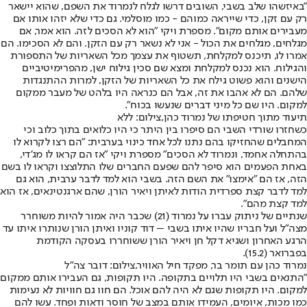
"באיזשהו שלב בשבי, השובים דרשו לגלח לנמרוד את השפם, שהוא יישאר
רק עם זקן, כדי שייראה כמוהם - כמו מוסלמי. גם כדי שלא יזהו אותו אם
מעבירים אותם מקום". מספרת ויקי "הוא לא הסכים לזה. הוא אמר, אם
מגלחים, מגלחים את הכול - אני לא נשאר רק עם הזקן. והם לא הסכימו. הם
אמרו לו, תיכנס למקלחת, תשטוף את עצמך מכל השאריות של התספורת
והגילוח. הוא נכנס למקלחת ומצא שם סכין גילוח ישן, מהפרימיטיביים
הישנים והוא פשוט גילח את כל השאריות של הזקן, למרות ההתנגדות
שלהם. הם לא אהבו את זה, אבל הם כנראה היו בלהט של מעבר ממקום
למקום. היו שם כל מיני דברים שנעשו בכוח".
תיעוד מתוך חטיפתו של נמרוד כהן,צילום: ללא
כשחזרו שורדי השבי הם סיפרו בין היתר כי היו כלואים בתוך כלוב וכי
המחבלים שהחזיקו בהם נתנו לכל אחד כינוי בערבית: "הם רצו לקרוא לו
בהתחלה אחמד, ונמרוד לא הסכים" מספרת ויקי "אז הם קראו לו מג'די,
באחת הפעמים הוא סיפר להם שפעם החברים שלו התלוצצו וקראו לו בשם
הזה, אז הם "אימצו" את השם הזה. בשבי הוא למד לדבר ערבית, הוא גם
למד לדבר קצת ספרדית הודות לאיתן ויאיר הורן, שהם ארגנטינאים, אז הוא
למד קצת מהם".
שנתיים של ניתוק עברו על נמרוד (21) שכבר היה אמור להיות משוחרר
מצה"ל ועל חבריו שהיו איתו בשבי – דוד קוניו ואיתן הורן שנותרו איתו עד
הרגע האחרון ושגיא דקל חן ויאיר הורן ששוחררו בעסקה הקודמת
בפברואר (15.2).
נמרוד כהן עם תומר בר, מפקד חיל האוויר,צילום: דובר צה"ל
"התנאים בשבי היו תלויים בתקופה. היו תקופות, גם העבירו אותם ממקום
למקום. היו תקופות שגם לא היה להם אוכל. הם חוו גם חוויות לא נעימות
כמו מכות, איומים, העמידו אותם במצב של חוסר ודאות ופחד. עשו להם