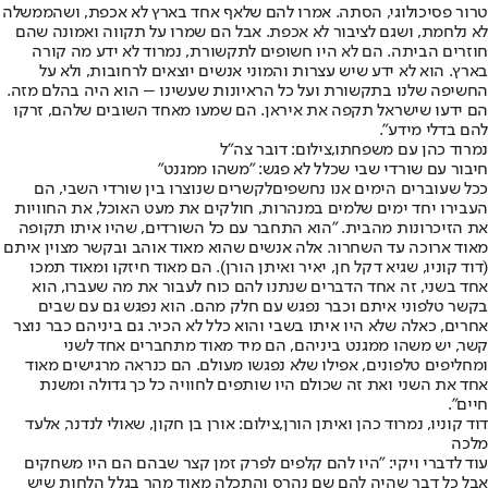
טרור פסיכולוגי, הסתה. אמרו להם שלאף אחד בארץ לא אכפת, ושהממשלה
לא נלחמת, ושגם לציבור לא אכפת. אבל הם שמרו על תקווה ואמונה שהם
חוזרים הביתה. הם לא היו חשופים לתקשורת, נמרוד לא ידע מה קורה
בארץ. הוא לא ידע שיש עצרות והמוני אנשים יוצאים לרחובות, ולא על
החשיפה שלנו בתקשורת ועל כל הראיונות שעשינו – הוא היה בהלם מזה.
הם ידעו שישראל תקפה את איראן. הם שמעו מאחד השובים שלהם, זרקו
להם בדלי מידע".
נמרוד כהן עם משפחתו,צילום: דובר צה"ל
חיבור עם שורדי שבי שכלל לא פגש: "משהו ממגנט"
ככל שעוברים הימים אנו נחשפים
לקשרים שנוצרו בין שורדי השבי
, הם
העבירו יחד ימים שלמים במנהרות, חולקים את מעט האוכל, את החוויות
את הזיכרונות מהבית. "הוא התחבר עם כל השורדים, שהיו איתו תקופה
מאוד ארוכה עד השחרור. אלה אנשים שהוא מאוד אוהב ובקשר מצוין איתם
(דוד קוניו, שגיא דקל חן, יאיר ואיתן הורן). הם מאוד חיזקו ומאוד תמכו
אחד בשני, זה אחד הדברים שנתנו להם כוח לעבור את מה שעברו, הוא
בקשר טלפוני איתם וכבר נפגש עם חלק מהם. הוא נפגש גם עם שבים
אחרים, כאלה שלא היו איתו בשבי והוא כלל לא הכיר. גם ביניהם כבר נוצר
קשר, יש משהו ממגנט ביניהם, הם מיד מאוד מתחברים אחד לשני
ומחליפים טלפונים, אפילו שלא נפגשו מעולם. הם כנראה מרגישים מאוד
אחד את השני ואת זה שכולם היו שותפים לחוויה כל כך גדולה ומשנת
חיים".
דוד קוניו, נמרוד כהן ואיתן הורן,צילום: אורן בן חקון, שאולי לנדנר, אלעד
מלכה
עוד לדברי ויקי: "היו להם קלפים לפרק זמן קצר שבהם הם היו משחקים
אבל כל דבר שהיה להם שם נהרס והתכלה מאוד מהר בגלל הלחות שיש