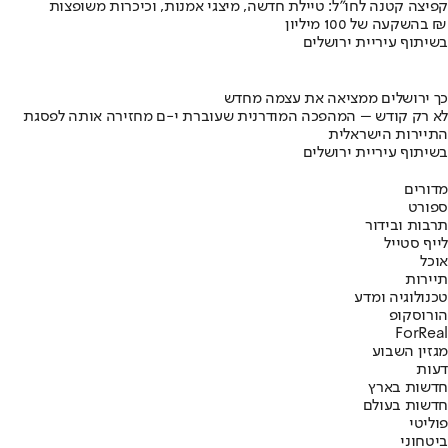
קפיצה קטנה לחו"ל: טיילת חדשה, מיצגי אמנות, וכיכרות משופצות
בהשקעה של 100 מיליון ₪
בשיתוף עיריית ירושלים
כך ירושלים ממציאה את עצמה מחדש
לא רק קודש – המהפכה המודרנית שעוברת י-ם מחזירה אותה לפסגת
התיירות הישראלית
בשיתוף עיריית ירושלים
מדורים
ספורט
תרבות ובידור
לייף סטייל
אוכל
תיירות
טכנולוגיה ומדע
הורוסקופ
ForReal
מגזין השבוע
דעות
חדשות בארץ
חדשות בעולם
פוליטי
ביטחוני