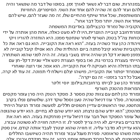
במנהרות, שום דבר לא נשאר לאורך זמן. בסופו של דבר מה שנשאר והיה
להם ועזר להם זה שהיה להם אחד את השני. הסיפורים, החוויות
המשותפות, שכל אחד שיתף מהחיים שלו, זה מה שעזר להם, שיש להם
אחד את השני, יותר מכל דבר אחר".
הקוביה של נמרוד כהן,צילום: באדיבות המשפחה
נמרוד
חובב קובייה הונגרית,
היו לו לא מעט כאלה, אחת מהן אותרה על ידי
כוחות צה"ל בטנק השרוף לאחר שנחטף ממנו, היא הוחזרה להוריו ויקי
ויהודה כהן עוד כשהיה בעזה. "הוא ראה את הקובייה. הוא גם ראה את כל
הקוביות שהוא קיבל מתנה ביום ההולדת שלו. הוא אפילו קיבל קובייה לא
מזמן משגיא דקל חן שהיה איתו בשבי בעזה. זה היה לפני שהוא השתחרר,
הייתי בעצרת בכרמי גת, ואז בסוף העצרת ניגש אליי שגית דקל-חן עם
בתו הגדולה והיא העניקה לי את הקובייה, הוא אמר, אני רוצה שאחרי
שנמרוד יפתור את הקובייה, מישהו יצלם וישלח לי תמונה. זה עוד לא קרה,
אבל כל דבר בזמנו- זה גם יקרה".
נמרוד כהן שב לביתו ברחובות,צילום: יוסי זליגר
המראות מהטנק השרוף
נמרוד כהן לחם עם צוות טנק מספר 3. מפקד הטנק היה סרן עומר מקסים
נאוטרה, סמ"ר עוז דניאל שהיה טען וסמל שקד דהן. שלושתם נפלו בקרב
ונחטפו, שני הראשונים עדיין חטופים חללים. למעשה נמרוד הניצול היחיד
מהטנק: "הוא יודע שהם נרצחו, הוא יודע שהם לא בחיים. הוא יודע שהגופה
של עומר המפקד ושל חבר עוז דניאל עדיין מוחזקות בעזה. הוא ראה את
הדברים בעיניים, לא היה צריך לספר לו. זו הייתה חוויה לא פשוטה עבורו,
הוא עדיין לא מדבר עליה. זו חוויה שהוא יצטרך לעבד אותה קודם, אין ספק
שזה משהו טראומטי. סגירת מעגל עבור נמרוד תהיה כשיושבו החללים
החטופים. לא הכול נמרוד משתף אותנו כרגע, זה עוד מוקדם עבורו, אלה