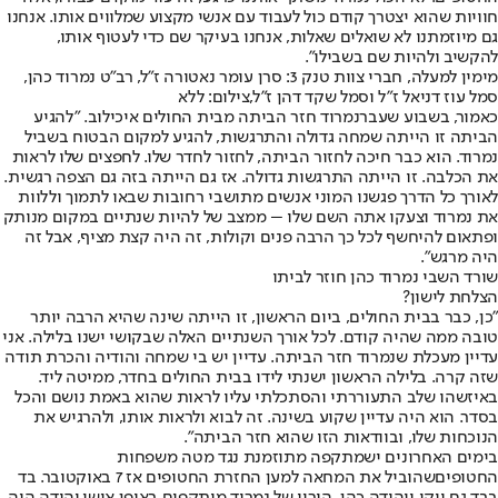
חוויות שהוא יצטרך קודם כול לעבוד עם אנשי מקצוע שמלווים אותו. אנחנו
גם מיוזמתנו לא שואלים שאלות, אנחנו בעיקר שם כדי לעטוף אותו,
להקשיב ולהיות שם בשבילו".
מימין למעלה, חברי צוות טנק 3: סרן עומר נאטורה ז"ל, רב"ט נמרוד כהן,
סמל עוז דניאל ז"ל וסמל שקד דהן ז"ל,צילום: ללא
כאמור, בשבוע שעבר
נמרוד חזר הביתה מבית החולים איכילוב
. "להגיע
הביתה זו הייתה שמחה גדולה והתרגשות, להגיע למקום הבטוח בשביל
נמרוד. הוא כבר חיכה לחזור הביתה, לחזור לחדר שלו. לחפצים שלו לראות
את הכלבה. זו הייתה התרגשות גדולה. אז גם הייתה בזה גם הצפה רגשית.
לאורך כל הדרך פגשנו המוני אנשים מתושבי רחובות שבאו לתמוך וללוות
את נמרוד וצעקו אתה השם שלו – ממצב של להיות שנתיים במקום מנותק
ופתאום להיחשף לכל כך הרבה פנים וקולות, זה היה קצת מציף, אבל זה
היה מרגש".
שורד השבי נמרוד כהן חוזר לביתו
הצלחת לישון?
"כן, כבר בבית החולים, ביום הראשון, זו הייתה שינה שהיא הרבה יותר
טובה ממה שהיה קודם. לכל אורך השנתיים האלה שבקושי ישנו בלילה. אני
עדיין מעכלת שנמרוד חזר הביתה. עדיין יש בי שמחה והודיה והכרת תודה
שזה קרה. בלילה הראשון ישנתי לידו בבית החולים בחדר, ממיטה ליד.
באיזשהו שלב התעוררתי והסתכלתי עליו לראות שהוא באמת נושם והכל
בסדר. הוא היה עדיין שקוע בשינה. זה לבוא ולראות אותו, ולהרגיש את
הנוכחות שלו, ובוודאות הזו שהוא חזר הביתה".
בימים האחרונים יש
מתקפה מתוזמנת נגד מטה משפחות
החטופים
שהוביל את המחאה למען החזרת החטופים אז 7 באוקטובר. בד
בבד גם ויקי ויהודה כהן, הוריו של נמרוד מותקפים באופן אישי.
יהודה היה