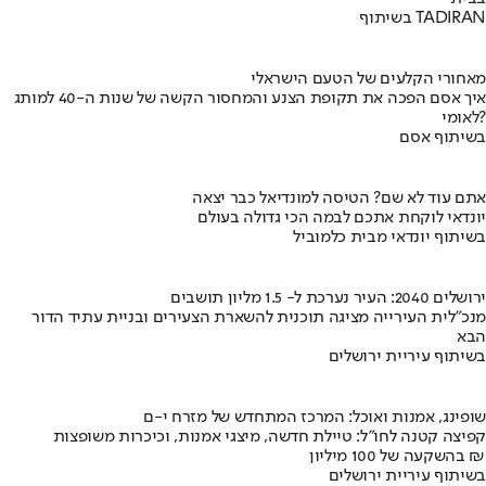
בשיתוף TADIRAN
מאחורי הקלעים של הטעם הישראלי
איך אסם הפכה את תקופת הצנע והמחסור הקשה של שנות ה-40 למותג
לאומי?
בשיתוף אסם
אתם עוד לא שם? הטיסה למונדיאל כבר יצאה
יונדאי לוקחת אתכם לבמה הכי גדולה בעולם
בשיתוף יונדאי מבית כלמוביל
ירושלים 2040: העיר נערכת ל- 1.5 מליון תושבים
מנכ"לית העירייה מציגה תוכנית להשארת הצעירים ובניית עתיד הדור
הבא
בשיתוף עיריית ירושלים
שופינג, אמנות ואוכל: המרכז המתחדש של מזרח י-ם
קפיצה קטנה לחו"ל: טיילת חדשה, מיצגי אמנות, וכיכרות משופצות
בהשקעה של 100 מיליון ₪
בשיתוף עיריית ירושלים