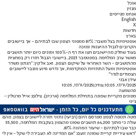
אוכל
מגזין
אנחנו מגייסים
English
X
חדשות
בארץ
אופטימיות בצל משבר: 87% ממפוני הצפון שבו לבתיהם - אך ביישובים
הקרובים לגבול ההיענות נמוכה
בעוד שחלק מהיישובים חצו את רף ה-100% ומונים כיום יותר תושבים
מאשר ערב המלחמה בספטמבר 2023, ביישובי הגבול חזרו רק במחצית
מהתושבים • השר האחראי על שיקום הצפון, זאב אלקין: "הנתון משדר
אופטימיות ומעל התחזיות המוקדמות, אך נדרש סיוע מוגבר ליישובים
הצמודים לגדר"
עידן אבני
17/9/2025, 10:05
,עודכן
17/9/2025, 10:05
0
השמעה
מפונים מקריית שמונה בתחילת המלחמה (ארכיון). צילום: אייל מרגולין -
ג׳יני
מטה תנופה לצפון מפרסם היום (רביעי) נתוני חזרה ליישובים בצפון, מהם
עולה כי מתוך 64,200 תושבים שפונו מהצפון בעקבות המלחמה, 55,500
כבר שבו לבתיהם - שיעור המהווה 87%.
"ראש עיריית קריית שמונה זועם: "אם המדינה לא העבירה לי שקל - אין לי