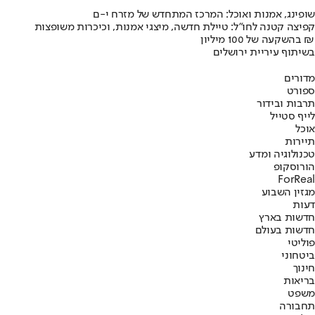
שופינג, אמנות ואוכל: המרכז המתחדש של מזרח י-ם
קפיצה קטנה לחו"ל: טיילת חדשה, מיצגי אמנות, וכיכרות משופצות
בהשקעה של 100 מיליון ₪
בשיתוף עיריית ירושלים
מדורים
ספורט
תרבות ובידור
לייף סטייל
אוכל
תיירות
טכנולוגיה ומדע
הורוסקופ
ForReal
מגזין השבוע
דעות
חדשות בארץ
חדשות בעולם
פוליטי
ביטחוני
חינוך
בריאות
משפט
תחבורה