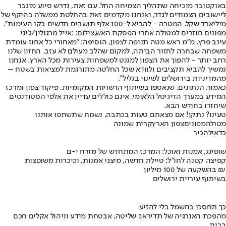
באוקטובר מוכיחה שתהליך הצמיחה החל. עם זאת, נדרש סיוע מוגבר
ליישובים הצמודים לגדר, ואנחנו מקדמים זאת בהחלטת ממשלה בהיקף של
מיליארד שקל. המטרה - להביא ל-100 אלף תושבים חדשים בקו העימות".
מפונים חוזרים למטולה אחרי הפסקת האש,צילום: :אייל מרגולין/ג'יני
עינב פרץ, מ"מ ראש מטה תנופה לצפון, הוסיפה: "מאחורי כל אחוז עומדת
משפחה שבחרה לחזור הביתה, למקום שהלב מעולם לא עזב. החזון שלנו
רחב יותר - להפוך את הצפון למגנט למשפחות צעירות מכל הארץ. אנחנו
נמשיך להביא תקציבים ולוודא שכל החלטה מתורגמת למציאות בשטח –
מהמדיניות בירושלים לשינוי בגליל".
כאמור, הנתונים, שנאספו בשיתוף הרשויות המקומיות, פיקוד צפון ומרכז
המידע במערך הדיגיטל הלאומי, אינם כוללים עדיין את אלפי הסטודנטים
שיחזרו בחודש הבא.
טעינו? נתקן! אם מצאתם טעות בכתבה, נשמח שתשתפו אותנו
מטולה
מפונים
צפון הארץ
קרית שמונה
כדאי
להכיר
שופינג, אמנות ואוכל: המרכז המתחדש של מזרח י-ם
קפיצה קטנה לחו"ל: טיילת חדשה, מיצגי אמנות, וכיכרות משופצות
בהשקעה של 100 מיליון ₪
בשיתוף עיריית ירושלים
כך תחסכו בחשמל בלי להזיע
מהפכת האנרגיה של תדיראן: שליטה, אבטחת מידע וניהול אקלים חכם
בבית