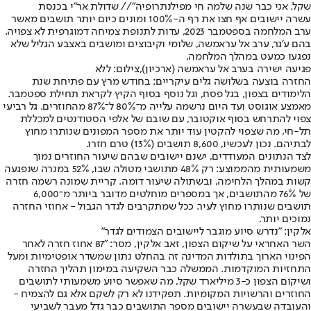
שקל. אני כבר שנה שלמה חי מפילנתרופיה"// שדולת אר"י בכנסת
עשרה יישובים אף חצו את רף ה-100% ומונים כיום יותר תושבים מאשר
ערב המלחמה בספטמבר 2023, עדות לתנופת צמיחה דמוגרפית לא צפויה.
בהם ע'גר, ערב אל עראמשה, שלומי וקיבוצים ומושבים באצבע הגליל שלא
נפגעו כמעט במהלך המלחמה.
פגיעה ישירה בערב אל עראמשה (ארכיון),צילום: ללא
החזרה בוצעה בשלושה גלים עיקריים: בחודש מרץ עם פתיחת שנת
הלימודים בצפון, בגל פסח, וגל נוסף בסוף הקיץ לקראת תחילת ספטמבר.
מאמצע אוגוסט ועד היום נרשמה עלייה מ־80% ל־87% מהחוזרים. גל רביעי
צפוי להתרחש בסוף אוקטובר, עם שובם של אלפי הסטודנטים למכללת
תל-חי, מה שצפוי להקטין עוד יותר את מספר המפונים שנותרו מחוץ
לבתיהם. נכון לעכשיו, 8,600 תושבים (13%) טרם חזרו.
לצד הנתונים המעודדים, ישנם יישובים שבהם שיעור החוזרים נמוך
משמעותית מהממוצע: רק 48% מתושבי מטולה שבו, 52% במנרה שנפגעה
קשות במהלך הלחימה, ובשתולה שיעור דומה. קריית שמונה רשמה חזרה
של 76% מהתושבים, אך במספרים מוחלטים מדובר ביותר מ־6,000
תושבים שנותרו מחוץ לעיר. ככל שמתקרבים לגדר הגבול - אחוזי החזרה
נמוכים יותר.
אלקין: "נדרש סיוע מוגבר ליישובים הצמודים לגדר"
השר האחראי על שיקום הצפון, זאב אלקין, מסר: "87 אחוז חזרה לאחר
הפינוי הארוך בתולדות המדינה זה בהחלט נתון שמשדר אופטימיות ומעל
התחזיות המוקדמות. הממשלה כבר השקיעה במימון תהליך החזרה
ושיקום הצפון כ-3 מיליארד שקל, מה שאפשר סיוע משמעותי לתושבים
החוזרים והרשויות המקומיות. תפקידנו לא רק לשקם אלא גם להצמיח -
והעובדה שבעשרה יישובים מספר התושבים כבר גדל מעבר לשביעי