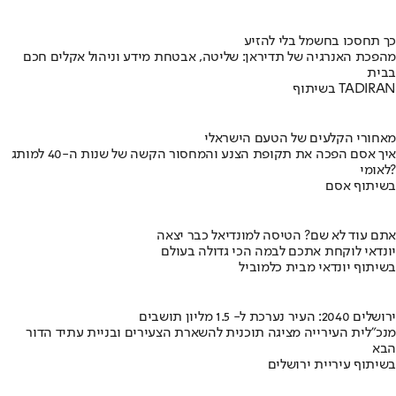
כך תחסכו בחשמל בלי להזיע
מהפכת האנרגיה של תדיראן: שליטה, אבטחת מידע וניהול אקלים חכם
בבית
בשיתוף TADIRAN
מאחורי הקלעים של הטעם הישראלי
איך אסם הפכה את תקופת הצנע והמחסור הקשה של שנות ה-40 למותג
לאומי?
בשיתוף אסם
אתם עוד לא שם? הטיסה למונדיאל כבר יצאה
יונדאי לוקחת אתכם לבמה הכי גדולה בעולם
בשיתוף יונדאי מבית כלמוביל
ירושלים 2040: העיר נערכת ל- 1.5 מליון תושבים
מנכ"לית העירייה מציגה תוכנית להשארת הצעירים ובניית עתיד הדור
הבא
בשיתוף עיריית ירושלים