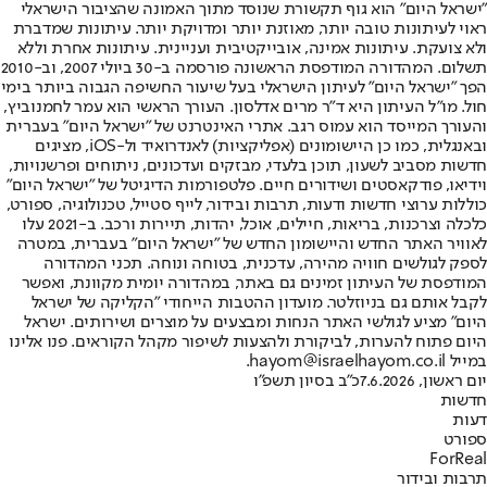
"ישראל היום" הוא גוף תקשורת שנוסד מתוך האמונה שהציבור הישראלי
ראוי לעיתונות טובה יותר, מאוזנת יותר ומדויקת יותר. עיתונות שמדברת
ולא צועקת. עיתונות אמינה, אובייקטיבית ועניינית. עיתונות אחרת וללא
תשלום. המהדורה המודפסת הראשונה פורסמה ב-30 ביולי 2007, וב-2010
הפך "ישראל היום" לעיתון הישראלי בעל שיעור החשיפה הגבוה ביותר בימי
חול. מו"ל העיתון היא ד"ר מרים אדלסון. העורך הראשי הוא עמר לחמנוביץ,
והעורך המייסד הוא עמוס רגב. אתרי האינטרנט של "ישראל היום" בעברית
ובאנגלית, כמו כן היישומונים (אפליקציות) לאנדרואיד ול-iOS, מציגים
חדשות מסביב לשעון, תוכן בלעדי, מבזקים ועדכונים, ניתוחים ופרשנויות,
וידיאו, פודקאסטים ושידורים חיים. פלטפורמות הדיגיטל של "ישראל היום"
כוללות ערוצי חדשות ודעות, תרבות ובידור, לייף סטייל, טכנולוגיה, ספורט,
כלכלה וצרכנות, בריאות, חיילים, אוכל, יהדות, תיירות ורכב. ב-2021 עלו
לאוויר האתר החדש והיישומון החדש של "ישראל היום" בעברית, במטרה
לספק לגולשים חוויה מהירה, עדכנית, בטוחה ונוחה. תכני המהדורה
המודפסת של העיתון זמינים גם באתר, במהדורה יומית מקוונת, ואפשר
לקבל אותם גם בניוזלטר. מועדון ההטבות הייחודי "הקליקה של ישראל
היום" מציע לגולשי האתר הנחות ומבצעים על מוצרים ושירותים. ישראל
היום פתוח להערות, לביקורת ולהצעות לשיפור מקהל הקוראים. פנו אלינו
במייל hayom@israelhayom.co.il.
יום ראשון, 7.6.2026
כ"ב בסיון תשפ"ו
חדשות
דעות
ספורט
ForReal
תרבות ובידור