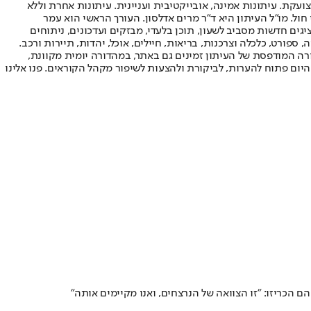
ועקת. עיתונות אמינה, אובייקטיבית ועניינית. עיתונות אחרת וללא
עור החשיפה הגבוה ביותר בימי חול. מו"ל העיתון היא ד"ר מרים אדלסון. העורך הראשי הוא עמר
 והעורך המייסד הוא עמוס רגב. אתרי האינטרנט של "ישראל היום" בעברית ובאנגלית, כמו כן היישומונים (אפליקציות) לאנדרואיד ול-iOS, מציגים חדשות מסביב לשעון, תוכן בלעדי, מבזקים ועדכונים, ניתוחים
, ספורט, כלכלה וצרכנות, בריאות, חיילים, אוכל, יהדות, תיירות ורכב.
דורה המודפסת של העיתון זמינים גם באתר, במהדורה יומית מקוונת,
היום פתוח להערות, לביקורת ולהצעות לשיפור מקהל הקוראים. פנו אלינו