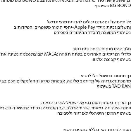
מומחה BG BOND עושה סדר על המדפים ומציג את מותג הצבע SIMPLY
בשיתוף BG BOND
אל תחמיצו! גם אתם יכולים להרוויח מהמונדיאל
יחסי הימור משופרים, הפקדות ב-Apple Pay ותשלום זכיות מיידי
בשיתוף המועצה להסדר ההימורים בספורט
חלון ההזדמנויות בכפר גנים נסגר
קבוצת אלמוג מציגה את פרויקט MALA: מגדלי הפרימיום האחרונים בפתח תקווה
בשיתוף קבוצת אלמוג
כך תחסכו בחשמל בלי להזיע
מהפכת האנרגיה של תדיראן: שליטה, אבטחת מידע וניהול אקלים חכם בבי
בשיתוף TADIRAN
כך נערך הביטחון האנרגטי של ישראל לשנים הבאות
פסגת האנרגיה במעמד שגריר ארה"ב, שר האנרגיה ובכירי התעשייה בישראל
בשיתוף המכון הישראלי לאנרגיה ולסביבה
הסוד לקירות נקיים ללא כתמים נחשף