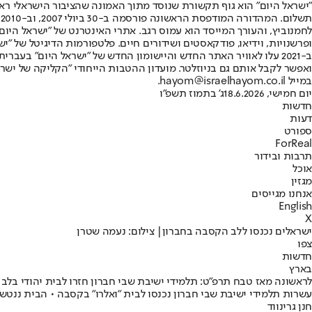
"ישראל היום" הוא גוף תקשורת שנוסד מתוך האמונה שהציבור הישראלי ראוי 
ת
ופרשנויות, וידיאו, פודקאסטים ושידורים חיים. פלטפורמות הדיגיטל של "ישרא
ב-2021 עלו לאוויר האתר החדש והיישומון החדש של "ישראל היום" בע
ואפשר לקבל אותם גם בניוזלטר. מועדון ההטבות הייחודי "הקליקה של ישרא
במייל hayom@israelhayom.co.il.
יום חמישי, 18.6.2026
ג' בתמוז תשפ"ו
חדשות
דעות
ספורט
ForReal
תרבות ובידור
אוכל
מגזין
אנחנו מגייסים
English
X
ישראלים נכנסו ללב הקסבה בחברון| צילום: נעמה שטרן
צפו
חדשות
בארץ
לראשונה מאז טבח תרפ"ט: תלמידי ישיבת שבי חברון חזרו לבית יהודי בל
עשרות תלמידי ישיבת שבי חברון נכנסו לבית "ואלרו" בקסבה • הבית ננטש לאחר טבח תרפ"ט שבו נרצחו 67 יהודים בעיר • עם דגלים, מזוזה ושירים -
חנן גרינווד