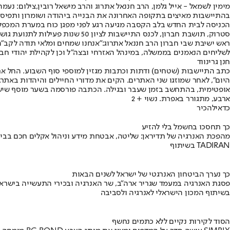
מימין לשמאל - אייל גלמן, הרב חננאל אתרוג והרב מישאל רובין,צילום: נעמ
בהתיישבות מאיצים בתקופה האחרונה את הבנייה ביהודה ושומרון ותפיסת 
הכניסה לבית החדש בלב הקסבה מגיעה רגע לפני מפגן כוח במערת המכפלה.
סטרוק, תושבת חברון, לכנס התיישבות לציון 50 שנות פעילות לתנועת גוש אמונים למרגלות מערת המכפלה.
ראש ישיבת שבי חברון הרב חננאל אתרוג:
"אנחנו שמחים ומלאי תודה לקב"ה
לשליחים הנאמנים בממשלה, במינהל האזרחי ובצה"ל וכן לקהילת יהודי חבר
חנן גרינווד
היום", לאחר שמוזגו שני האתרים. הקים את מדורי החיילים והיהדות באתר.
אופטימית, בהתחשב בזמן שעבר ובגילה. הכתבה פורסמה בשער מוסף שישבת
ארבע, מתגורר באפרת. נשוי + 2
כדאי
להכיר
כך תחסכו בחשמל בלי להזיע
מהפכת האנרגיה של תדיראן: שליטה, אבטחת מידע וניהול אקלים חכם בבי
בשיתוף TADIRAN
כך נערך הביטחון האנרגטי של ישראל לשנים הבאות
פסגת האנרגיה במעמד שגריר ארה"ב, שר האנרגיה ובכירי התעשייה בישראל
בשיתוף המכון הישראלי לאנרגיה ולסביבה
הסוד לקירות נקיים ללא כתמים נחשף