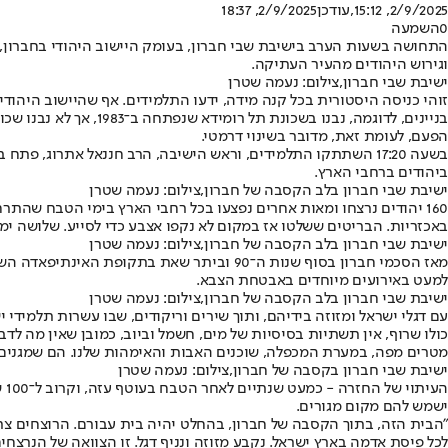
2/9/2025, 15:12
,עודכן
2/9/2025, 18:37
0
השמעה
וגירוש היהודים מהעיר העתיקה.
ישיבת שבי חברון,צילום: נעמה שטרן
זוהי כניסה היסטורית בכל קנה מידה, ידעו התלמידים. אף שהיישוב היהו
בניינים, לדוגמה, נבנ
הפעם, לעומת זאת, מדובר בשינוי דרמטי.
ביהודים ברחבי הארץ.
ישיבת שבי חברון בלב הקסבה של חברון,צילום: נעמה שטרן
באכזריות. הבריטים ששלטו אז במקום לא נקפו אצבע כדי לסייע. שלושה י
ישיבת שבי חברון בלב הקסבה של חברון,צילום: נעמה שטרן
מאז הסכמי חברון בסוף שנות ה־90 וביתר שאת
למעט באירועים מיוחדים באבטחת הצבא.
ישיבת שבי חברון בלב הקסבה של חברון,צילום: נעמה שטרן
עם דגלי ישראל ומזוזה בידיהם, ותוך שירים וריקודים, שבו עשרות תלמידי
כולו שרוף, אין תשתיות בסיסיות של מים, חשמל וביוב, כמובן שאין מה לדבר
מטרים מפה, במערת המכפלה, שוכנים האבות והאימהות שלנו. הם שמגנים ע
ישיבת שבי חברון בקסבה של חברון,צילום: נעמה שטרן
ישמש להם מקום מגורים.
לכל פיסת אדמה בארץ ישראל. נקבע מזוזה ונניף דגל. זו הצוואה של הנרצחים