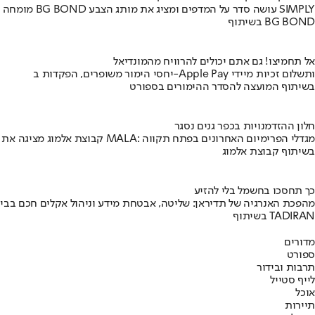
מומחה BG BOND עושה סדר על המדפים ומציג את מותג הצבע SIMPLY
בשיתוף BG BOND
אל תחמיצו! גם אתם יכולים להרוויח מהמונדיאל
יחסי הימור משופרים, הפקדות ב-Apple Pay ותשלום זכיות מיידי
בשיתוף המועצה להסדר ההימורים בספורט
חלון ההזדמנויות בכפר גנים נסגר
קבוצת אלמוג מציגה את פרויקט MALA: מגדלי הפרימיום האחרונים בפתח תקווה
בשיתוף קבוצת אלמוג
כך תחסכו בחשמל בלי להזיע
מהפכת האנרגיה של תדיראן: שליטה, אבטחת מידע וניהול אקלים חכם בבי
בשיתוף TADIRAN
מדורים
ספורט
תרבות ובידור
לייף סטייל
אוכל
תיירות