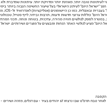
לעיתונות טובה יותר, מאוזנת יותר ומדויקת יותר. עיתונות שמדברת ולא צ
שלום. המהדורה המודפסת הראשונה פורסמה ב-30 ביולי 2007, וב-2010 הפך "ישראל היום" לעיתון הישראלי בעל שי
לחמנוביץ,
ל היום" כוללות ערוצי חדשות ודעות, תרבות ובידור, לייף סטייל, טכנולוגיה
ברית, במטרה לספק לגולשים חוויה מהירה, עדכנית, בטוחה ונוחה. תכני המה
ל היום" מציע לגולשי האתר הנחות ומבצעים על מוצרים ושירותים. ישראל 
ב הקסבה
 הם הכריזו: "זו הצוואה של הנרצחים, ואנו מקיימים אותה"