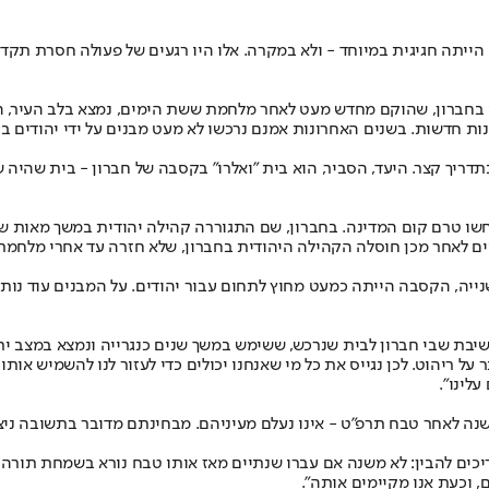
די בחברון, שהוקם מחדש מעט לאחר מלחמת ששת הימים, נמצא בלב העיר, 
ו בשכונת תל רומידא שנפתחה ב־1983, אך לא נבנו שכונות חדשות. בשנים האחרונות אמנם נרכשו לא מעט
מים לאחר מכן חוסלה הקהילה היהודית בחברון, שלא חזרה עד אחרי מלחמ
 בתקופת האינתיפאדה השנייה, הקסבה הייתה כמעט מחוץ לתחום עבור יהודים. על המבנים
 ישיבת שבי חברון לבית שנרכש, ששימש במשך שנים כנגרייה ונמצא במצב י
 על ריהוט. לכן נגייס את כל מי שאנחנו יכולים כדי לעזור לנו להשמיש או
לינו".
, וכעת אנו מקיימים אותה".