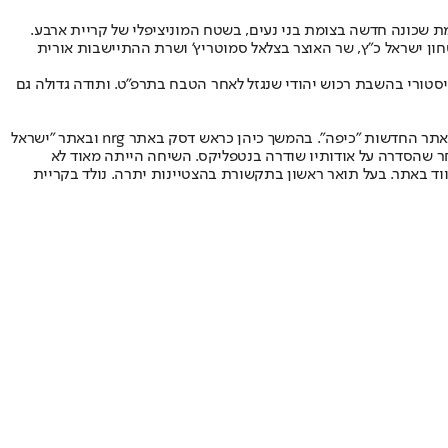
 שכונה חדשה בצומת בני נעים, בשטח המוניציפלי של קריית ארבע.
ון ישראל כ"ץ, שר האוצר בצלאל סמוטריץ' ושרת ההתיישבות אורית
סטורי בהשבת רכוש יהודי שנגזל לאחר הטבח בתרפ"ט. ותודה גדולה גם
כתב התיישבות (שטחים) ודתות וכתבות מגזין למוספי סוף השבוע. החל את הקריירה העיתונאית ככתב בעלון השבת "שביעי", לאחר מכן מונה לעורך אתר החדשות "כיפה". בהמשך כיהן כראש דסק באתר nrg ובאתר "ישראל
לאחר שהסדרה על אודותיו שודרה בנטפליקס. השיחה הייתה מאוד לא
 באתר. בעל תואר ראשון בתקשורת בהצטיינות יתרה. נולד בקריית