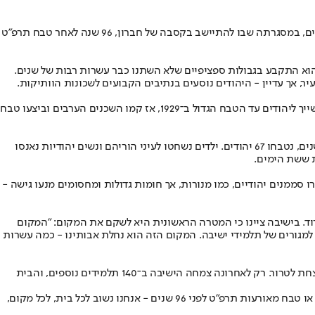
התחושה בשעות הערב בישיבת שבי חברון, בעומק היישוב היהודי בחברון, הייתה חגיגית במיוחד - ולא במקרה. אלו היו רגעים של פעולה חסרת תקדים, במסגרתה שבו להתיישב בקסבה של חברון, 96 שנה לאחר טבח תרפ"ט
הוא התקבע בגבולות ספציפיים שלא השתנו כבר עשרות רבות של שנים.
 מבנים על ידי יהודים בעיר, אך עדיין - היהודים נוסעים בנתיבים הקבועים לשכונות הוותיקות.
בשעה 17:20 השתתקו התלמידים, וראש הישיבה, הרב חננאל אתרוג, פתח בתדריך קצר. היעד, הסביר, הוא בית "ואלרו" בקסבה של חברון - בית שהיה שייך ליהודים עד הטבח הגדול ב־1929, אז קמו השכנים הערבים וביצעו טבח
160 יהודים נרצחו ומאות אחרים נפצעו בכל רחבי הארץ בימי הטבח שהתרחשו טרם קום המדינה. בחברון, שם התגוררה קהילה יהודית במשך מאות שנים, נטבחו 67 יהודים. ילדים נשחטו לעיני הוריהם ונשים יהודיות נאנסו
ת ששת הימים.
 עוד נותרו סממנים יהודיים, כמו מנורות, אך חומות גדולות ומחסומים מנעו גישה -
רוד. בישיבה ציינו כי המטרה הראשונית היא לשקם את המקום: "המקום
תו למגורים של תלמידי ישיבה. המקום הזה הוא נחלת אבותינו - כמה עשרות
העיתוי של החזרה - כמעט שנתיים לאחר הטבח בעוטף עזה, וקרוב ל־100 שנה לאחר טבח תרפ"ט - אינו נעלם מעיניהם. מבחינתם מדובר בתשובה ניצחת לטרור. רק לאחרונה צמחה הישיבה ב־140 תלמידים נוספים, והבית
"הבית הזה, בתוך הקסבה של חברון, בהחלט יהיה בית עבורם. הרוצחים צריכים להבין: לא משנה אם עברו שנתיים מאז אותו טבח נורא בשמחת תורה או טבח מאורעות תרפ"ט לפני 96 שנים - אנחנו נשוב לכל בית, לכל מקום,